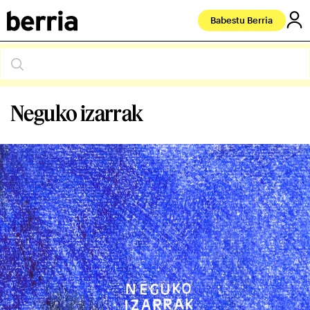
Babestu Berria
Neguko izarrak