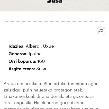
Idazlea:
Alberdi, Uxue
Generoa:
Ipuina
Orri kopurua:
160
Argitaletxea:
Susa
Araua eta arrakala. Bien arteko tentsioan ageri
zaizkigu ipuin hauetako protagonistak.
Emakumezkoak dira ia denak, eta gizonez ari
dira, nagusiki. Haiek euren gorputzetan,
memoria afektiboan eta egunerokoan utzitako