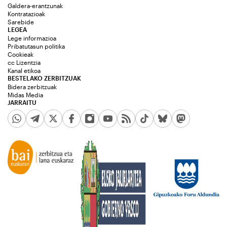
Galdera-erantzunak
Kontratazioak
Sarebide
LEGEA
Lege informazioa
Pribatutasun politika
Cookieak
cc Lizentzia
Kanal etikoa
BESTELAKO ZERBITZUAK
Bidera zerbitzuak
Midas Media
JARRAITU