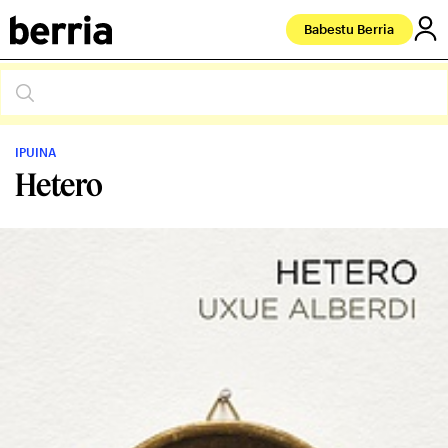
Babestu Berria
IPUINA
Hetero