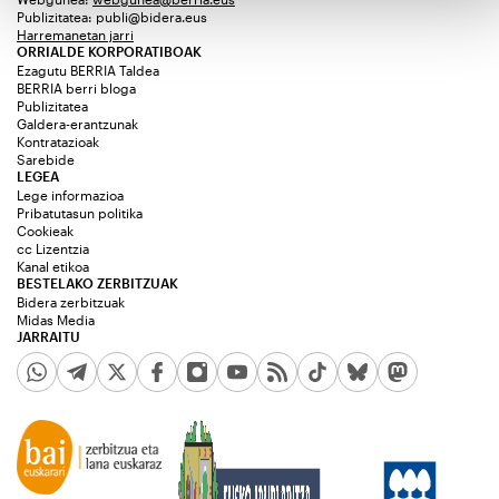
Publizitatea:
publi@bidera.eus
Harremanetan jarri
ORRIALDE KORPORATIBOAK
Ezagutu BERRIA Taldea
BERRIA berri bloga
Publizitatea
Galdera-erantzunak
Kontratazioak
Sarebide
LEGEA
Lege informazioa
Pribatutasun politika
Cookieak
cc Lizentzia
Kanal etikoa
BESTELAKO ZERBITZUAK
Bidera zerbitzuak
Midas Media
JARRAITU