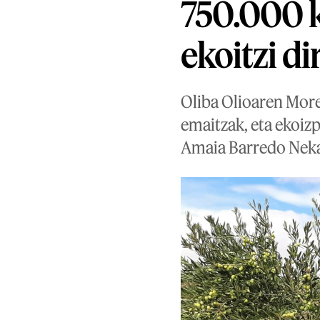
750.000 ki
ekoitzi d
Oliba Olioaren More
emaitzak, eta ekoiz
Amaia Barredo Neka