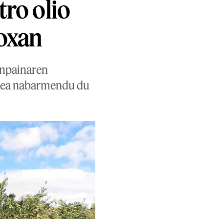
tro olio
ioxan
anpainaren
zatea nabarmendu du