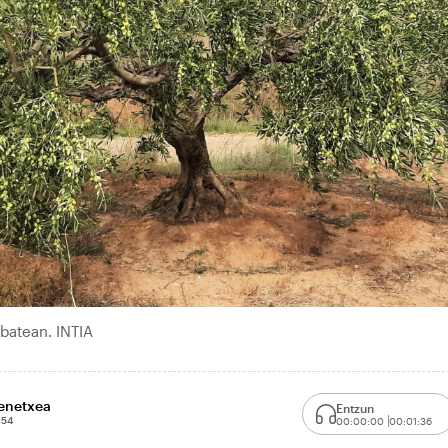
 batean. INTIA
enetxea
Entzun
:54
00:00:00
00:01:36