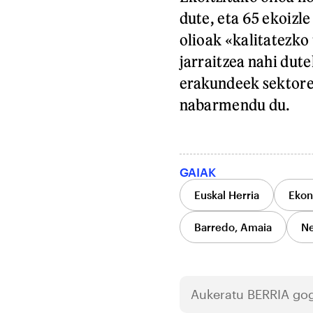
dute, eta 65 ekoizl
olioak «kalitatezko
jarraitzea nahi dut
erakundeek sektorea
nabarmendu du.
GAIAK
Euskal Herria
Ekon
Barredo, Amaia
Ne
Aukeratu
BERRIA
gog