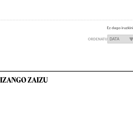
Ez dago iruzkin
ORDENATU
IZANGO ZAIZU