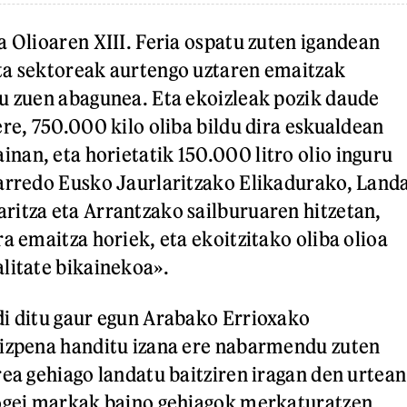
a Olioaren XIII. Feria ospatu zuten igandean
ta sektoreak aurtengo uztaren emaitzak
u zuen abagunea. Eta ekoizleak pozik daude
ere, 750.000 kilo oliba bildu dira eskualdean
an, eta horietatik 150.000 litro olio inguru
arredo Eusko Jaurlaritzako Elikadurako, Land
itza eta Arrantzako sailburuaren hitzetan,
a emaitza horiek, eta ekoitzitako oliba olioa
litate bikainekoa».
i ditu gaur egun Arabako Errioxako
oizpena handitu izana ere nabarmendu zuten
rea gehiago landatu baitziren iragan den urtean
hogei markak baino gehiagok merkaturatzen