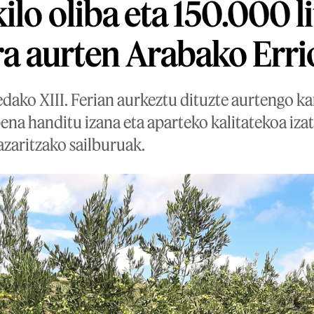
lo oliba eta 150.000 li
ira aurten Arabako Err
dako XIII. Ferian aurkeztu dituzte aurtengo k
pena handitu izana eta aparteko kalitatekoa i
zaritzako sailburuak.