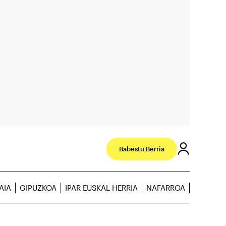
Babestu Berria
AIA
GIPUZKOA
IPAR EUSKAL HERRIA
NAFARROA