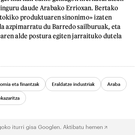
e inguru daude Arabako Errioxan. Bertako
 tokiko produktuaren sinonimo» izaten
ela azpimarratu du Barredo sailburuak, eta
ren alde postura egiten jarraituko dutela
omia eta finantzak
Eraldatze industriak
Araba
kazaritza
oko iturri gisa Googlen.
Aktibatu hemen