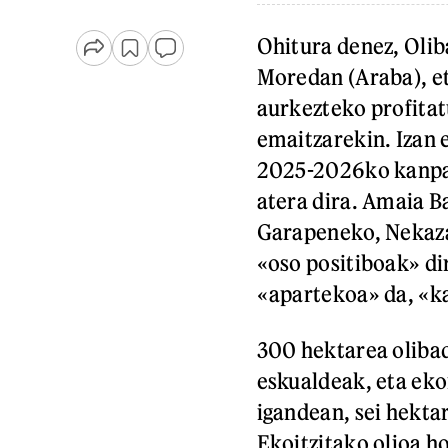
Ohitura denez, Olib
Moredan (Araba), e
aurkezteko profitat
emaitzarekin. Izan 
2025-2026ko kanpain
atera dira. Amaia B
Garapeneko, Nekazar
«oso positiboak» dir
«apartekoa» da, «ka
300 hektarea olibad
eskualdeak, eta ek
igandean, sei hekta
Ekoitzitako olioa 