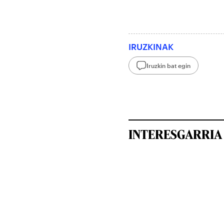
IRUZKINAK
Iruzkin bat egin
INTERESGARRIA 