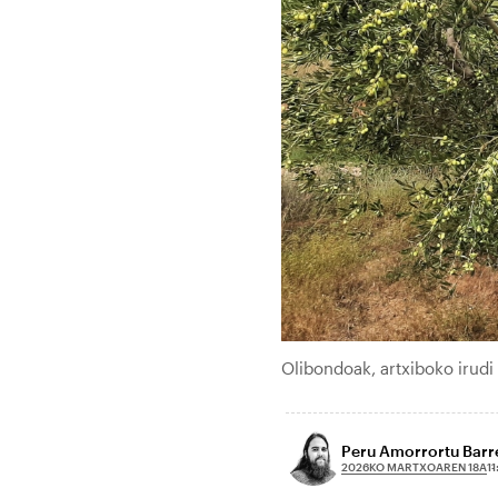
Olibondoak, artxiboko irudi
Peru Amorrortu Barr
2026KO MARTXOAREN 18A
11