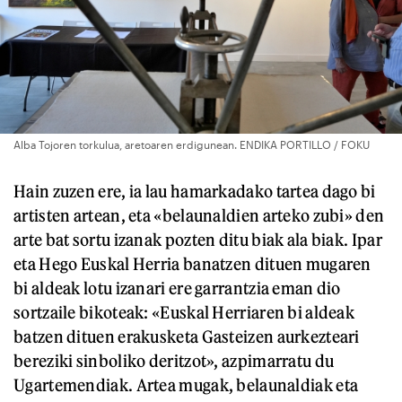
Alba Tojoren torkulua, aretoaren erdigunean. ENDIKA PORTILLO / FOKU
Hain zuzen ere, ia lau hamarkadako tartea dago bi
artisten artean, eta «belaunaldien arteko zubi» den
arte bat sortu izanak pozten ditu biak ala biak. Ipar
eta Hego Euskal Herria banatzen dituen mugaren
bi aldeak lotu izanari ere garrantzia eman dio
sortzaile bikoteak: «Euskal Herriaren bi aldeak
batzen dituen erakusketa Gasteizen aurkezteari
bereziki sinboliko deritzot», azpimarratu du
Ugartemendiak. Artea mugak, belaunaldiak eta