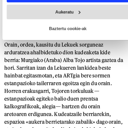
Webgune honek cookie propioak eta hirugarrenen cookie-
Aukeratu
fitxategiak erabiltzen ditu. Zure esperientzia eta zerbitzuak
hobetzeko asmoz, cookie teknologiaz baliatzen gara. Ohar
hau onartuz gero, teknologia hori erabiltzeko baimen
esplizitua ematen diguzu.
Gehiago irakurri
Baztertu cookie-ak
Orain, ordea, kausitu du Lekuek sorguneaz
arduratzea ahalbidetuko dion kudeaketa kide
berria: Murgiako (Araba) Alba Tojo artista gaztea da
hori. Sarritan izan da Lekueren lankidea beste
hainbat egitasmotan, eta ARTgia bere sormen
estanpazioko tailerraren egoitza egin du orain.
Horren erakusgarri, Tojoren torkuluak —
estanpazioak egiteko balio duen prentsa
kalkografikoak, alegia— hartzen du orain
aretoaren erdigunea. Kudeatzaile berriarekin,
espazioa «aukera berrietarako zabalik» dago orain,