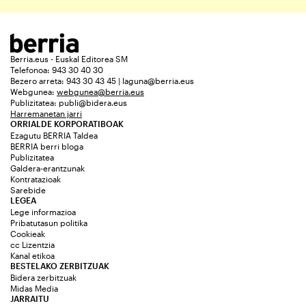
Berria.eus - Euskal Editorea SM
Telefonoa: 943 30 40 30
Bezero arreta: 943 30 43 45 | laguna@berria.eus
Webgunea:
webgunea@berria.eus
Publizitatea:
publi@bidera.eus
Harremanetan jarri
ORRIALDE KORPORATIBOAK
Ezagutu BERRIA Taldea
BERRIA berri bloga
Publizitatea
Galdera-erantzunak
Kontratazioak
Sarebide
LEGEA
Lege informazioa
Pribatutasun politika
Cookieak
cc Lizentzia
Kanal etikoa
BESTELAKO ZERBITZUAK
Bidera zerbitzuak
Midas Media
JARRAITU