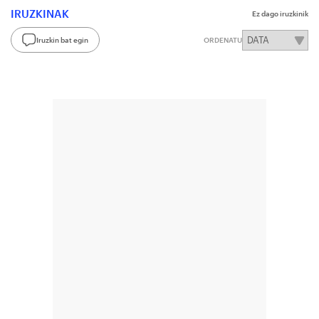
IRUZKINAK
Ez dago iruzkinik
Iruzkin bat egin
ORDENATU