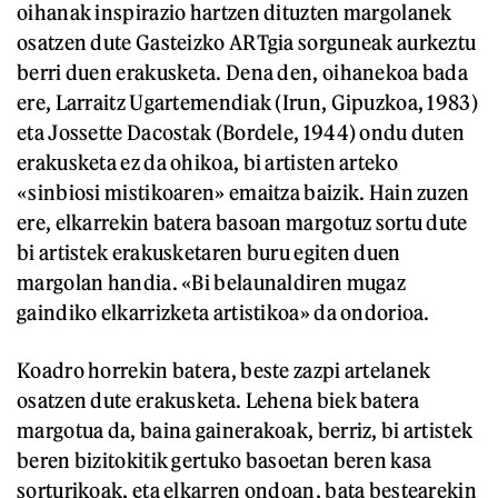
oihanak inspirazio hartzen dituzten margolanek
osatzen dute Gasteizko ARTgia sorguneak aurkeztu
berri duen erakusketa. Dena den, oihanekoa bada
ere, Larraitz Ugartemendiak (Irun, Gipuzkoa, 1983)
eta Jossette Dacostak (Bordele, 1944) ondu duten
erakusketa ez da ohikoa, bi artisten arteko
«sinbiosi mistikoaren» emaitza baizik. Hain zuzen
ere, elkarrekin batera basoan margotuz sortu dute
bi artistek erakusketaren buru egiten duen
margolan handia. «Bi belaunaldiren mugaz
gaindiko elkarrizketa artistikoa» da ondorioa.
Koadro horrekin batera, beste zazpi artelanek
osatzen dute erakusketa. Lehena biek batera
margotua da, baina gainerakoak, berriz, bi artistek
beren bizitokitik gertuko basoetan beren kasa
sorturikoak, eta elkarren ondoan, bata bestearekin