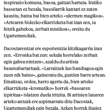
inspirazio komuna, basoa, gaitzat hartuta. Iratiko
basoetan ez bezala, basoilarrik kantari ez zuten
kausitu, baina bai bien arteko «ulermen magikoa».
«Artearen bidezko elkarrizketa bat izan zen, ia
hitzik gabekoa, zerbait mistikoa», oroitu du
Ugartemendiak.
Dacostarentzat ere esperientzia kitzikagarria izan
zen. «Erronka bat zen: sekula horrelako zerbait
egin gabea nintzen», azaldu du artista
baxenabartartuak. «Larraitzek lan handiagoa egin
zuen nik baino», gaineratu du, guztien barre artean.
Emaitzaz, ordea, harro agertu da, bien arteko
elkarrizketa «kromatiko» horrek «basoaren
izpiritua» islatzen duela iritzita. Bi artisten lanaren
arteko antzak ere azpimarratu ditu Dacostak,
Ugartemendiak egin bezala. Azken horrek ilusioz