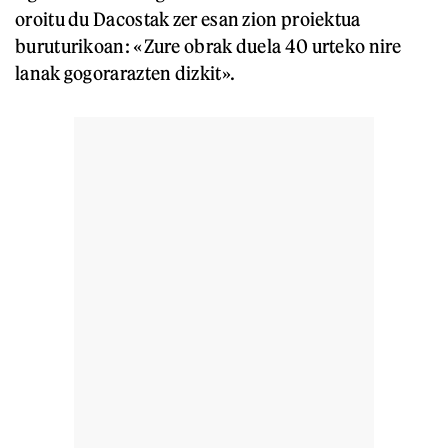
oroitu du Dacostak zer esan zion proiektua
buruturikoan: «Zure obrak duela 40 urteko nire
lanak gogorarazten dizkit».