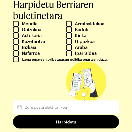
Harpidetu Berriaren
buletinetara
Mendia
Arratsaldekoa
Goizekoa
Badok
Astekaria
Kinka
Kazetaritza
Gipuzkoa
Bizkaia
Araba
Nafarroa
Iparraldea
Izena ematean
pribatutasun politika
onartzen duzu.