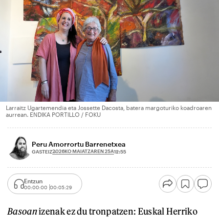
Larraitz Ugartemendia eta Jossette Dacosta, batera margoturiko koadroaren
aurrean. ENDIKA PORTILLO / FOKU
Peru Amorrortu Barrenetxea
2026KO MAIATZAREN 25A
GASTEIZ
12:55
Entzun
00:00:00
00:05:29
Basoan
izenak ez du tronpatzen: Euskal Herriko