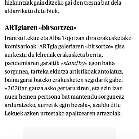
hizkuntzak gainditzeko gai den tresna bat dela
aldarrikatu dute biek.
ARTgiaren «birsortzea»
Irantzu Lekue eta Alba Tojo izan dira erakusketako
komisarioak. ARTgia galeriaren «birsortze» gisa
aurkeztu du lehenak erakusketa berria,
pandemiaren garaitik «
stand by
» egon baita
sorgunea, tarteka ekintza artistikoak antolatuz,
baina garai bateko erakusketen segidarik gabe.
«2020an gauza asko gertatu ziren, eta ezin izan
nuen hemen pertsona bat mantendu sorguneaz
arduratzeko, aurretik egin bezala», azaldu ditu
Lekuek azken urteetako apaltzearen arrazoiak.