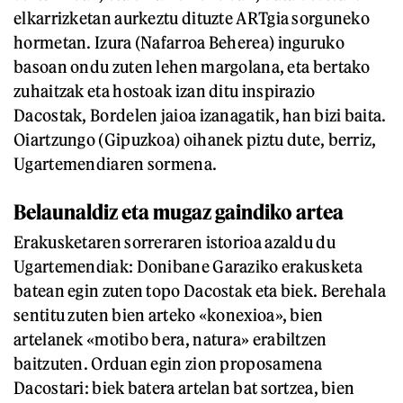
elkarrizketan aurkeztu dituzte ARTgia sorguneko
hormetan. Izura (Nafarroa Beherea) inguruko
basoan ondu zuten lehen margolana, eta bertako
zuhaitzak eta hostoak izan ditu inspirazio
Dacostak, Bordelen jaioa izanagatik, han bizi baita.
Oiartzungo (Gipuzkoa) oihanek piztu dute, berriz,
Ugartemendiaren sormena.
Belaunaldiz eta mugaz gaindiko artea
Erakusketaren sorreraren istorioa azaldu du
Ugartemendiak: Donibane Garaziko erakusketa
batean egin zuten topo Dacostak eta biek. Berehala
sentitu zuten bien arteko «konexioa», bien
artelanek «motibo bera, natura» erabiltzen
baitzuten. Orduan egin zion proposamena
Dacostari: biek batera artelan bat sortzea, bien