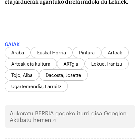
eta jarduerak ugarituko direla iradoki du Lekuek.
GAIAK
Araba
Euskal Herria
Pintura
Arteak
Arteak eta kultura
ARTgia
Lekue, Irantzu
Tojo, Alba
Dacosta, Josette
Ugartemendia, Larraitz
Aukeratu
BERRIA
gogoko iturri gisa Googlen.
Aktibatu hemen