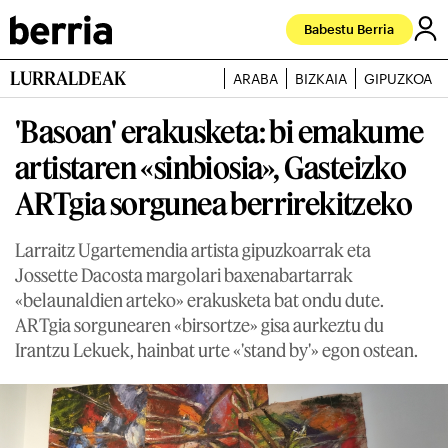
Babestu Berria
LURRALDEAK
ARABA
BIZKAIA
GIPUZKOA
'Basoan' erakusketa: bi emakume
artistaren «sinbiosia», Gasteizko
ARTgia sorgunea berrirekitzeko
Larraitz Ugartemendia artista gipuzkoarrak eta
Jossette Dacosta margolari baxenabartarrak
«belaunaldien arteko» erakusketa bat ondu dute.
ARTgia sorgunearen «birsortze» gisa aurkeztu du
Irantzu Lekuek, hainbat urte «'stand by'» egon ostean.