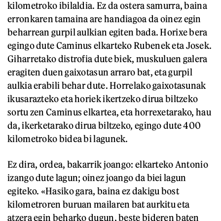
kilometroko ibilaldia. Ez da ostera samurra, baina
erronkaren tamaina are handiagoa da oinez egin
beharrean gurpil aulkian egiten bada. Horixe bera
egingo dute Caminus elkarteko Rubenek eta Josek.
Giharretako distrofia dute biek, muskuluen galera
eragiten duen gaixotasun arraro bat, eta gurpil
aulkia erabili behar dute. Horrelako gaixotasunak
ikusarazteko eta horiek ikertzeko dirua biltzeko
sortu zen Caminus elkartea, eta horrexetarako, hau
da, ikerketarako dirua biltzeko, egingo dute 400
kilometroko bidea bi lagunek.
Ez dira, ordea, bakarrik joango: elkarteko Antonio
izango dute lagun; oinez joango da biei lagun
egiteko. «Hasiko gara, baina ez dakigu bost
kilometroren buruan mailaren bat aurkitu eta
atzera egin beharko dugun, beste bideren baten