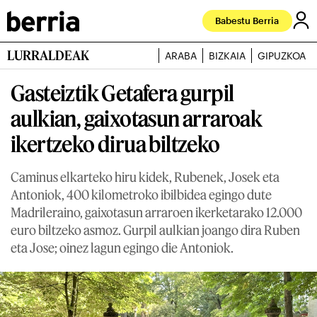
Babestu Berria
LURRALDEAK
ARABA
BIZKAIA
GIPUZKOA
Gasteiztik Getafera gurpil
aulkian, gaixotasun arraroak
ikertzeko dirua biltzeko
Caminus elkarteko hiru kidek, Rubenek, Josek eta
Antoniok, 400 kilometroko ibilbidea egingo dute
Madrileraino, gaixotasun arraroen ikerketarako 12.000
euro biltzeko asmoz. Gurpil aulkian joango dira Ruben
eta Jose; oinez lagun egingo die Antoniok.