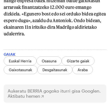
hango enpresa batek hitzeman baitie gaixotasun
arraroak finantzatzeko 12.000 euro emango
dizkiela. «Egunero bost edo sei orduko bidea egitea
espero dugu», azaldu du Antoniok. Ondo bidean,
ekainaren 11n iritsiko dira Madrilgo aldirietako
udalerrira.
GAIAK
Euskal Herria
Osasuna
Gizarte gaiak
Gaixotasunak
Desgaitasunak
Araba
Aukeratu
BERRIA
gogoko iturri gisa Googlen.
Aktibatu hemen