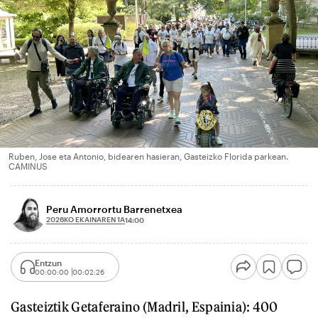
Ruben, Jose eta Antonio, bidearen hasieran, Gasteizko Florida parkean.
CAMINUS
Peru Amorrortu Barrenetxea
2026KO EKAINAREN 1A
14:00
Entzun
00:00:00
00:02:26
Gasteiztik Getaferaino (Madril, Espainia): 400