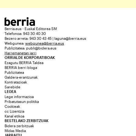
Berria.eus - Euskal Editorea SM
Telefonoa: 943 30 40 30
Bezero arreta: 943 30 43 45 | laguna@berria.eus
Webgunea:
webgunea@berria.eus
Publizitatea:
publi@bidera.eus
Harremanetan jarri
ORRIALDE KORPORATIBOAK
Ezagutu BERRIA Taldea
BERRIA berri bloga
Publizitatea
Galdera-erantzunak
Kontratazioak
Sarebide
LEGEA
Lege informazioa
Pribatutasun politika
Cookieak
cc Lizentzia
Kanal etikoa
BESTELAKO ZERBITZUAK
Bidera zerbitzuak
Midas Media
JARRAITU