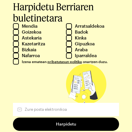
Harpidetu Berriaren
buletinetara
Mendia
Arratsaldekoa
Goizekoa
Badok
Astekaria
Kinka
Kazetaritza
Gipuzkoa
Bizkaia
Araba
Nafarroa
Iparraldea
Izena ematean
pribatutasun politika
onartzen duzu.