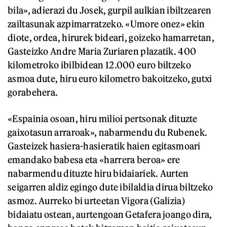
bila», adierazi du Josek, gurpil aulkian ibiltzearen
zailtasunak azpimarratzeko. «Umore onez» ekin
diote, ordea, hirurek bideari, goizeko hamarretan,
Gasteizko Andre Maria Zuriaren plazatik. 400
kilometroko ibilbidean 12.000 euro biltzeko
asmoa dute, hiru euro kilometro bakoitzeko, gutxi
gorabehera.
«Espainia osoan, hiru milioi pertsonak dituzte
gaixotasun arraroak», nabarmendu du Rubenek.
Gasteizek hasiera-hasieratik haien egitasmoari
emandako babesa eta «harrera beroa» ere
nabarmendu dituzte hiru bidaiariek. Aurten
seigarren aldiz egingo dute ibilaldia dirua biltzeko
asmoz. Aurreko bi urteetan Vigora (Galizia)
bidaiatu ostean, aurtengoan Getafera joango dira,