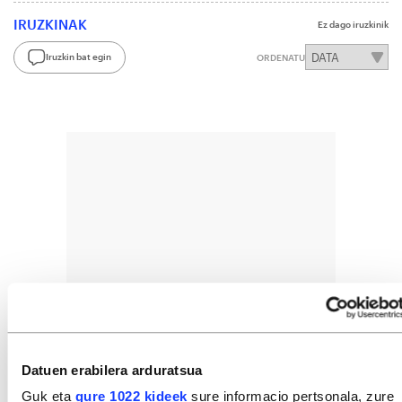
IRUZKINAK
Ez dago iruzkinik
Iruzkin bat egin
ORDENATU
Datuen erabilera arduratsua
Guk eta
gure 1022 kideek
sure informacio pertsonala, zure