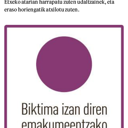
Etxeko atarian harrapatu zuten udaltzainek, eta
eraso horiengatik atxilotu zuten.