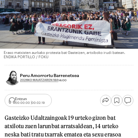
Eraso matxisten aurkako protesta bat Gasteizen, artxiboko irudi batean.
ENDIKA PORTILLO / FOKU
Peru Amorrortu Barrenetxea
2026KO MAIATZAREN 18A
14:00
Entzun
00:00:00
00:02:19
Gasteizko Udaltzaingoak 19 urteko gizon bat
atxilotu zuen larunbat arratsaldean, 14 urteko
neska bati tratu txarrak ematea eta sexu erasoa