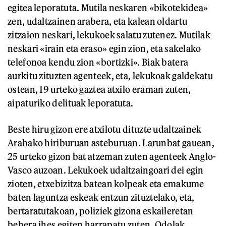
egitea leporatuta. Mutila neskaren «bikotekidea»
zen, udaltzainen arabera, eta kalean oldartu
zitzaion neskari, lekukoek salatu zutenez. Mutilak
neskari «irain eta eraso» egin zion, eta sakelako
telefonoa kendu zion «bortizki». Biak batera
aurkitu zituzten agenteek, eta, lekukoak galdekatu
ostean, 19 urteko gaztea atxilo eraman zuten,
aipaturiko delituak leporatuta.
Beste hiru gizon ere atxilotu dituzte udaltzainek
Arabako hiriburuan asteburuan. Larunbat gauean,
25 urteko gizon bat atzeman zuten agenteek Anglo-
Vasco auzoan. Lekukoek udaltzaingoari dei egin
zioten, etxebizitza batean kolpeak eta emakume
baten laguntza eskeak entzun zituztelako, eta,
bertaratutakoan, poliziek gizona eskaileretan
behera ihes egiten harrapatu zuten. Odolak