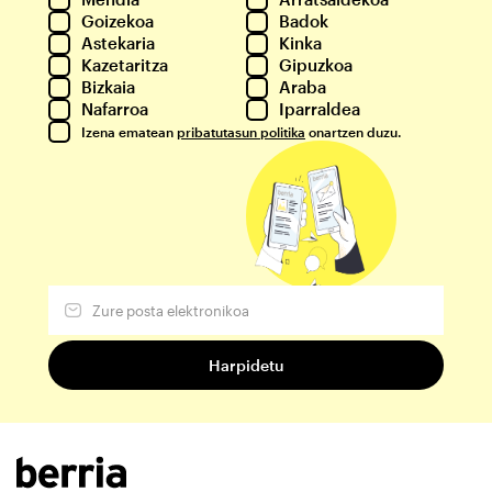
Goizekoa
Badok
Astekaria
Kinka
Kazetaritza
Gipuzkoa
Bizkaia
Araba
Nafarroa
Iparraldea
Izena ematean
pribatutasun politika
onartzen duzu.