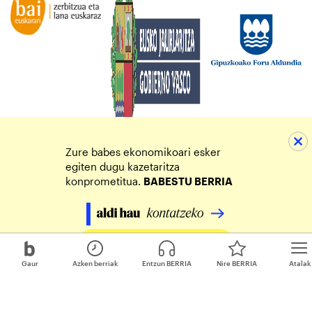
Zure babes ekonomikoari esker
egiten dugu kazetaritza
konprometitua.
BABESTU BERRIA
Egin zure ekarpena
Gaur
Azken berriak
Entzun BERRIA
Nire BERRIA
Atalak