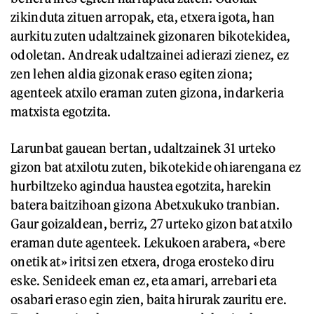
zikinduta zituen arropak, eta, etxera igota, han
aurkitu zuten udaltzainek gizonaren bikotekidea,
odoletan. Andreak udaltzainei adierazi zienez, ez
zen lehen aldia gizonak eraso egiten ziona;
agenteek atxilo eraman zuten gizona, indarkeria
matxista egotzita.
Larunbat gauean bertan, udaltzainek 31 urteko
gizon bat atxilotu zuten, bikotekide ohiarengana ez
hurbiltzeko agindua haustea egotzita, harekin
batera baitzihoan gizona Abetxukuko tranbian.
Gaur goizaldean, berriz, 27 urteko gizon bat atxilo
eraman dute agenteek. Lekukoen arabera, «bere
onetik at» iritsi zen etxera, droga erosteko diru
eske. Senideek eman ez, eta amari, arrebari eta
osabari eraso egin zien, baita hirurak zauritu ere.