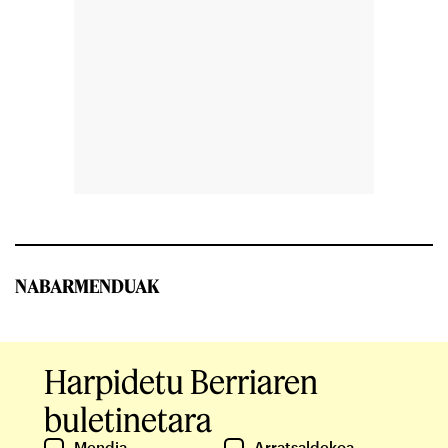
NABARMENDUAK
Harpidetu Berriaren
buletinetara
Mendia
Arratsaldekoa