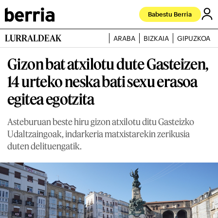
Babestu Berria
LURRALDEAK
ARABA
BIZKAIA
GIPUZKOA
Gizon bat atxilotu dute Gasteizen,
14 urteko neska bati sexu erasoa
egitea egotzita
Asteburuan beste hiru gizon atxilotu ditu Gasteizko
Udaltzaingoak, indarkeria matxistarekin zerikusia
duten delituengatik.