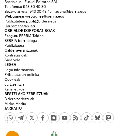
Berria.eus - Euskal Editorea SM
Telefonoa: 943 30 40 30
Bezero arreta: 943 30 43 45 | laguna@berria.eus
Webgunea:
webgunea@berria.eus
Publizitatea:
publi@bidera.eus
Harremanetan jarri
ORRIALDE KORPORATIBOAK
Ezagutu BERRIA Taldea
BERRIA berri bloga
Publizitatea
Galdera-erantzunak
Kontratazioak
Sarebide
LEGEA
Lege informazioa
Pribatutasun politika
Cookieak
cc Lizentzia
Kanal etikoa
BESTELAKO ZERBITZUAK
Bidera zerbitzuak
Midas Media
JARRAITU