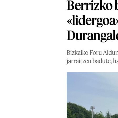
Berrizko
«lidergoa
Durangal
Bizkaiko Foru Aldun
jarraitzen badute, 