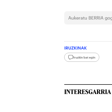
Aukeratu
BERRIA
gog
IRUZKINAK
Iruzkin bat egin
INTERESGARRIA 