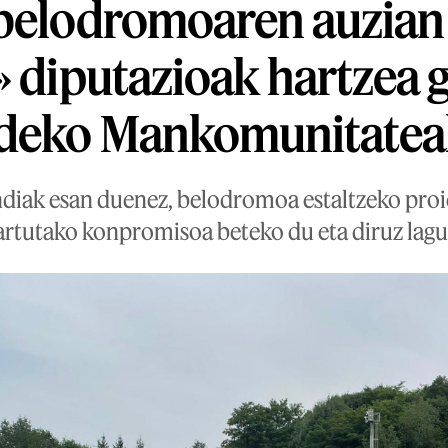
 belodromoaren auzian
» diputazioak hartzea 
deko Mankomunitatea
diak esan duenez, belodromoa estaltzeko proi
hartutako konpromisoa beteko du eta diruz lag