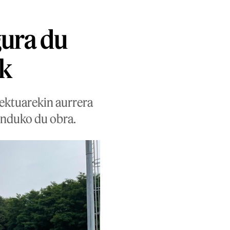
gura du
k
ektuarekin aurrera
unduko du obra.