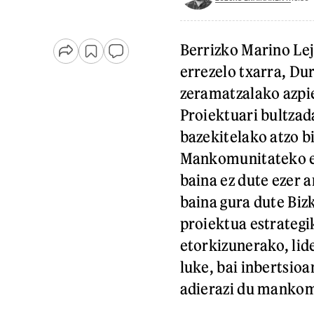
Berrizko Marino Le
errezelo txarra, D
zeramatzalako azpie
Proiektuari bultzad
bazekitelako atzo b
Mankomunitateko eta
baina ez dute ezer 
baina gura dute Biz
proiektua estrategi
etorkizunerako, lid
luke, bai inbertsio
adierazi du mankom