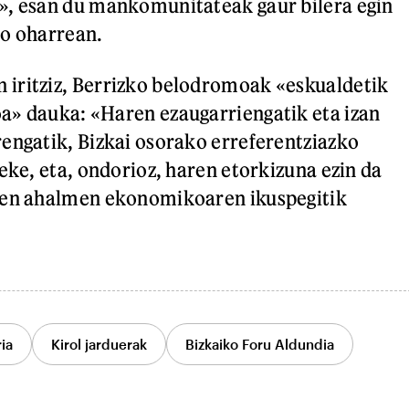
», esan du mankomunitateak gaur bilera egin
ko oharrean.
iritziz, Berrizko belodromoak «eskualdetik
a» dauka: «Haren ezaugarriengatik eta izan
engatik, Bizkai osorako erreferentziazko
eke, eta, ondorioz, haren etorkizuna ezin da
ren ahalmen ekonomikoaren ikuspegitik
ia
Kirol jarduerak
Bizkaiko Foru Aldundia