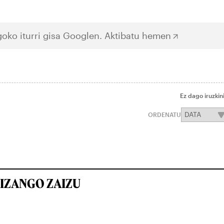
oko iturri gisa Googlen.
Aktibatu hemen
Ez dago iruzkin
ORDENATU
IZANGO ZAIZU