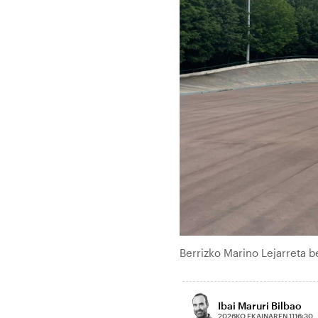
Berrizko Marino Lejarreta 
Ibai Maruri Bilbao
2026KO EKAINAREN 11
16:30