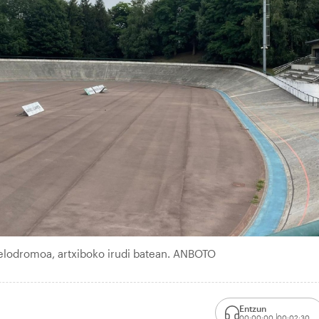
belodromoa, artxiboko irudi batean. ANBOTO
Entzun
00:00:00
00:02:30