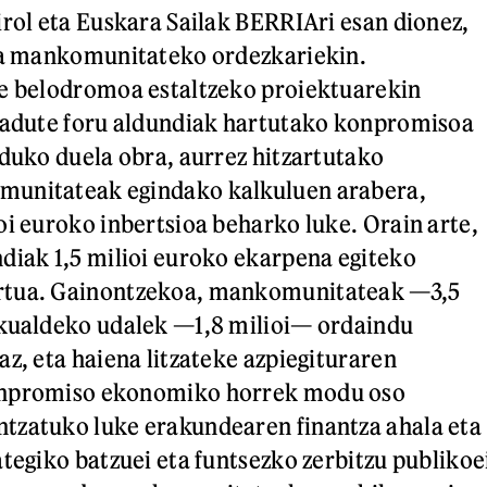
irol eta Euskara Sailak BERRIAri esan dionez,
era mankomunitateko ordezkariekin.
ie belodromoa estaltzeko proiektuarekin
 badute foru aldundiak hartutako konpromisoa
nduko duela obra, aurrez hitzartutako
unitateak egindako kalkuluen arabera,
oi euroko inbertsioa beharko luke. Orain arte,
diak 1,5 milioi euroko ekarpena egiteko
rtua. Gainontzekoa, mankomunitateak —3,5
skualdeko udalek —1,8 milioi— ordaindu
az, eta haiena litzateke azpiegituraren
onpromiso ekonomiko horrek modu oso
tzatuko luke erakundearen finantza ahala eta
ategiko batzuei eta funtsezko zerbitzu publikoe