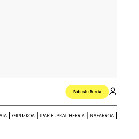
Babestu Berria
AIA
GIPUZKOA
IPAR EUSKAL HERRIA
NAFARROA