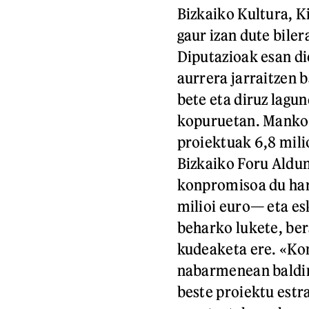
Bizkaiko Kultura, K
gaur izan dute bil
Diputazioak esan d
aurrera jarraitzen
bete eta diruz lagu
kopuruetan. Mankom
proiektuak 6,8 mili
Bizkaiko Foru Aldun
konpromisoa du ha
milioi euro— eta e
beharko lukete, ber
kudeaketa ere. «K
nabarmenean baldin
beste proiektu estr