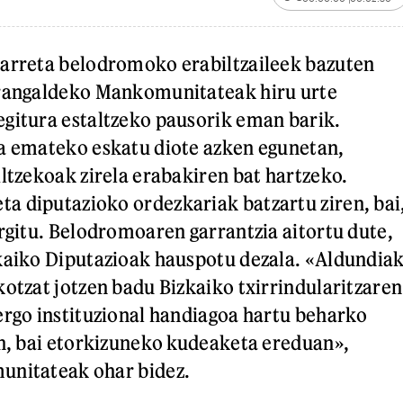
jarreta belodromoko erabiltzaileek bazuten
urangaldeko Mankomunitateak hiru urte
gitura estaltzeko pausorik eman barik.
a emateko eskatu diote azken egunetan,
iltzekoak zirela erabakiren bat hartzeko.
 diputazioko ordezkariak batzartu ziren, bai
argitu. Belodromoaren garrantzia aitortu dute,
kaiko Diputazioak hauspotu dezala. «Aldundia
kotzat jotzen badu Bizkaiko txirrindularitzaren
ergo instituzional handiagoa hartu beharko
an, bai etorkizuneko kudeaketa ereduan»,
unitateak ohar bidez.