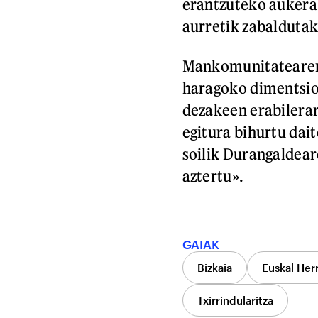
erantzuteko aukera
aurretik zabalduta
Mankomunitatearen 
haragoko dimentsio
dezakeen erabilerar
egitura bihurtu dait
soilik Durangaldea
aztertu».
GAIAK
Bizkaia
Euskal Herr
Txirrindularitza