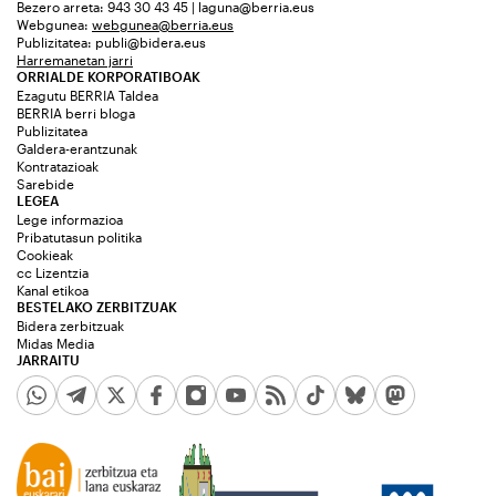
Bezero arreta: 943 30 43 45 | laguna@berria.eus
Webgunea:
webgunea@berria.eus
Publizitatea:
publi@bidera.eus
Harremanetan jarri
ORRIALDE KORPORATIBOAK
Ezagutu BERRIA Taldea
BERRIA berri bloga
Publizitatea
Galdera-erantzunak
Kontratazioak
Sarebide
LEGEA
Lege informazioa
Pribatutasun politika
Cookieak
cc Lizentzia
Kanal etikoa
BESTELAKO ZERBITZUAK
Bidera zerbitzuak
Midas Media
JARRAITU