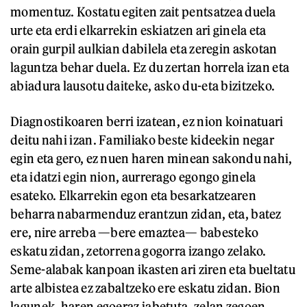
momentuz. Kostatu egiten zait pentsatzea duela
urte eta erdi elkarrekin eskiatzen ari ginela eta
orain gurpil aulkian dabilela eta zeregin askotan
laguntza behar duela. Ez du zertan horrela izan eta
abiadura lausotu daiteke, asko du-eta bizitzeko.
Diagnostikoaren berri izatean, ez nion koinatuari
deitu nahi izan. Familiako beste kideekin negar
egin eta gero, ez nuen haren minean sakondu nahi,
eta idatzi egin nion, aurrerago egongo ginela
esateko. Elkarrekin egon eta besarkatzearen
beharra nabarmenduz erantzun zidan, eta, batez
ere, nire arreba —bere emaztea— babesteko
eskatu zidan, zetorrena gogorra izango zelako.
Seme-alabak kanpoan ikasten ari ziren eta bueltatu
arte albistea ez zabaltzeko ere eskatu zidan. Bion
lagunek, haren egoeraz jabetuta, zelan zegoen