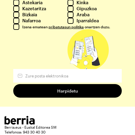
Astekaria
Kinka
Kazetaritza
Gipuzkoa
Bizkaia
Araba
Nafarroa
Iparraldea
Izena ematean
pribatutasun politika
onartzen duzu.
Berria.eus - Euskal Editorea SM
Telefonoa: 943 30 40 30