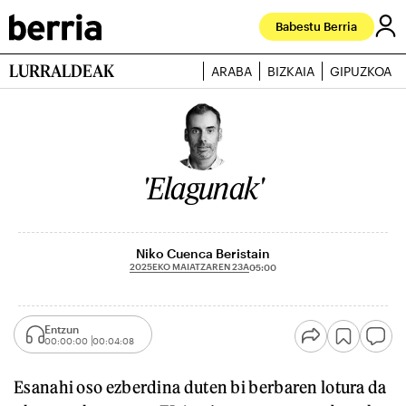
Babestu Berria
LURRALDEAK
ARABA
BIZKAIA
GIPUZKOA
'Elagunak'
Niko Cuenca Beristain
2025EKO MAIATZAREN 23A
05:00
Entzun
00:00:00
00:04:08
Esanahi oso ezberdina duten bi berbaren lotura da