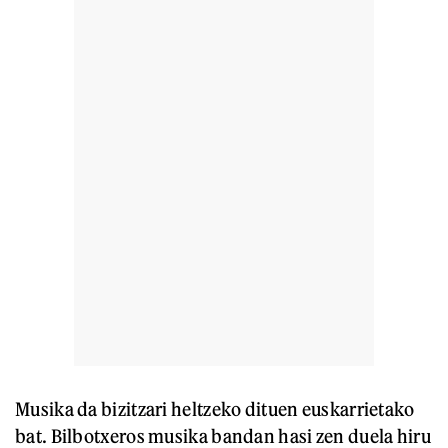
Musika da bizitzari heltzeko dituen euskarrietako
bat. Bilbotxeros musika bandan hasi zen duela hiru