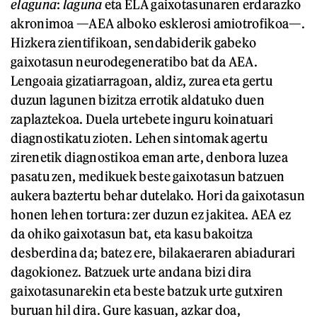
elaguna
:
laguna
eta ELA gaixotasunaren erdarazko
akronimoa —AEA alboko esklerosi amiotrofikoa—.
Hizkera zientifikoan, sendabiderik gabeko
gaixotasun neurodegeneratibo bat da AEA.
Lengoaia gizatiarragoan, aldiz, zurea eta gertu
duzun lagunen bizitza errotik aldatuko duen
zaplaztekoa. Duela urtebete inguru koinatuari
diagnostikatu zioten. Lehen sintomak agertu
zirenetik diagnostikoa eman arte, denbora luzea
pasatu zen, medikuek beste gaixotasun batzuen
aukera baztertu behar dutelako. Hori da gaixotasun
honen lehen tortura: zer duzun ez jakitea. AEA ez
da ohiko gaixotasun bat, eta kasu bakoitza
desberdina da; batez ere, bilakaeraren abiadurari
dagokionez. Batzuek urte andana bizi dira
gaixotasunarekin eta beste batzuk urte gutxiren
buruan hil dira. Gure kasuan, azkar doa,