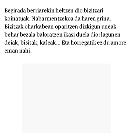
Begirada berriarekin heltzen dio bizitzari
koinatuak. Nabarmentzekoa da haren grina.
Bizitzak oharkabean oparitzen dizkigun uneak
behar bezala baloratzen ikasi duela dio: lagunen
deiak, bisitak, kafeak... Eta horregatik ez du amore
eman nahi.