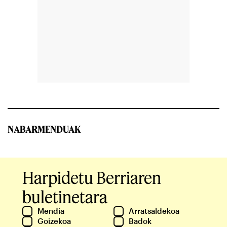
NABARMENDUAK
Harpidetu Berriaren
buletinetara
Mendia
Arratsaldekoa
Goizekoa
Badok