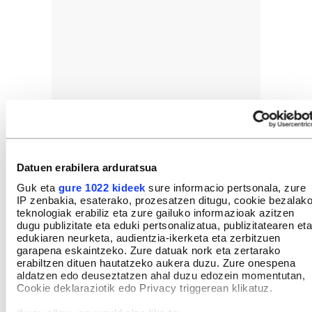
Datuen erabilera arduratsua
Guk eta
gure 1022 kideek
sure informacio pertsonala, zure
IP zenbakia, esaterako, prozesatzen ditugu, cookie bezalak
teknologiak erabiliz eta zure gailuko informazioak azitzen
dugu publizitate eta eduki pertsonalizatua, publizitatearen eta
edukiaren neurketa, audientzia-ikerketa eta zerbitzuen
garapena eskaintzeko. Zure datuak nork eta zertarako
erabiltzen dituen hautatzeko aukera duzu. Zure onespena
aldatzen edo deuseztatzen ahal duzu edozein momentutan,
Cookie deklaraziotik edo Privacy triggerean klikatuz.