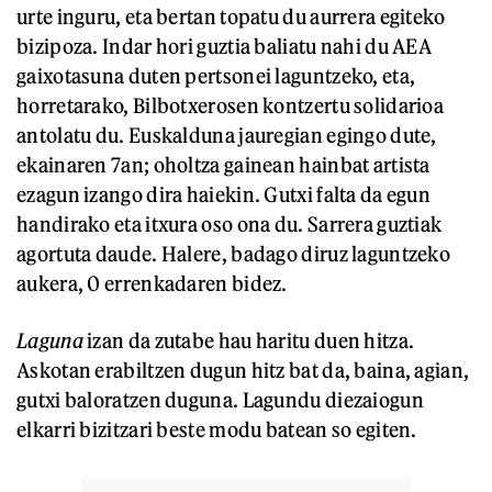
urte inguru, eta bertan topatu du aurrera egiteko
bizipoza. Indar hori guztia baliatu nahi du AEA
gaixotasuna duten pertsonei laguntzeko, eta,
horretarako, Bilbotxerosen kontzertu solidarioa
antolatu du. Euskalduna jauregian egingo dute,
ekainaren 7an; oholtza gainean hainbat artista
ezagun izango dira haiekin. Gutxi falta da egun
handirako eta itxura oso ona du. Sarrera guztiak
agortuta daude. Halere, badago diruz laguntzeko
aukera, 0 errenkadaren bidez.
Laguna
izan da zutabe hau haritu duen hitza.
Askotan erabiltzen dugun hitz bat da, baina, agian,
gutxi baloratzen duguna. Lagundu diezaiogun
elkarri bizitzari beste modu batean so egiten.