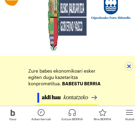
Zure babes ekonomikoari esker
egiten dugu kazetaritza
konprometitua.
BABESTU BERRIA
Egin zure ekarpena
Gaur
Azken berriak
Entzun BERRIA
Nire BERRIA
Atalak