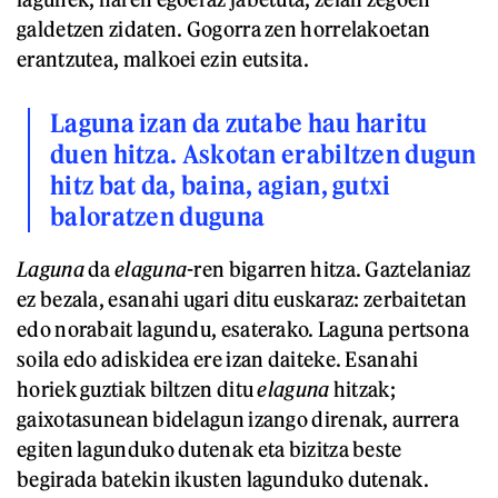
galdetzen zidaten. Gogorra zen horrelakoetan
erantzutea, malkoei ezin eutsita.
Laguna izan da zutabe hau haritu
duen hitza. Askotan erabiltzen dugun
hitz bat da, baina, agian, gutxi
baloratzen duguna
Laguna
da
elaguna
-ren bigarren hitza. Gaztelaniaz
ez bezala, esanahi ugari ditu euskaraz: zerbaitetan
edo norabait lagundu, esaterako. Laguna pertsona
soila edo adiskidea ere izan daiteke. Esanahi
horiek guztiak biltzen ditu
elaguna
hitzak;
gaixotasunean bidelagun izango direnak, aurrera
egiten lagunduko dutenak eta bizitza beste
begirada batekin ikusten lagunduko dutenak.