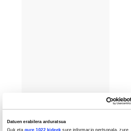
Datuen erabilera arduratsua
Guk eta
gure 1022 kideek
sure informacio pertsonala, zure