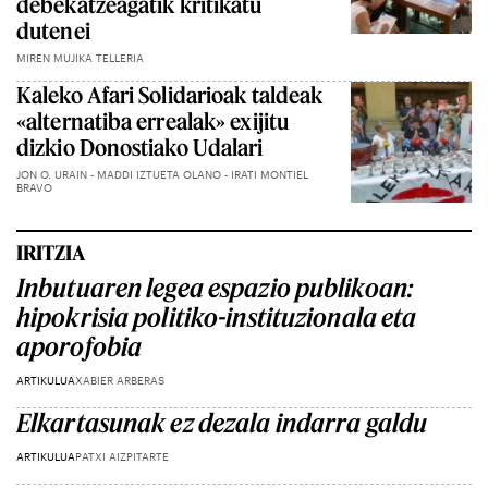
debekatzeagatik kritikatu
dutenei
MIREN MUJIKA TELLERIA
Kaleko Afari Solidarioak taldeak
«alternatiba errealak» exijitu
dizkio Donostiako Udalari
JON O. URAIN - MADDI IZTUETA OLANO - IRATI MONTIEL
BRAVO
IRITZIA
Inbutuaren legea espazio publikoan:
hipokrisia politiko-instituzionala eta
aporofobia
ARTIKULUA
XABIER ARBERAS
Elkartasunak ez dezala indarra galdu
ARTIKULUA
PATXI AIZPITARTE