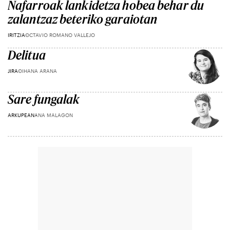
Nafarroak lankidetza hobea behar du
zalantzaz beteriko garaiotan
IRITZIA
OCTAVIO ROMANO VALLEJO
Delitua
JIRA
OIHANA ARANA
Sare fungalak
ARKUPEAN
ANA MALAGON