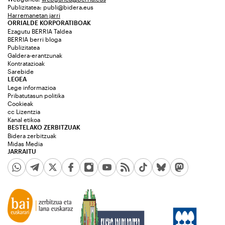
Publizitatea:
publi@bidera.eus
Harremanetan jarri
ORRIALDE KORPORATIBOAK
Ezagutu BERRIA Taldea
BERRIA berri bloga
Publizitatea
Galdera-erantzunak
Kontratazioak
Sarebide
LEGEA
Lege informazioa
Pribatutasun politika
Cookieak
cc Lizentzia
Kanal etikoa
BESTELAKO ZERBITZUAK
Bidera zerbitzuak
Midas Media
JARRAITU