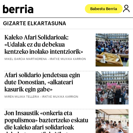
Babestu Berria
GIZARTE ELKARTASUNA
Kaleko Afari Solidarioak:
«Udalak ez du debekua
kentzeko inolako intentziorik»
MIKEL GARCIA MARTIKORENA - IRATXE MUXIKA KARRION
Afari solidario jendetsua egin
dute Donostian, «alkateari
kasurik egin gabe»
MIREN MUJIKA TELLERIA - IRATXE MUXIKA KARRION
Jon Insaustik «onkeria eta
populismoa» baztertzeko eskatu
die kaleko afari solidarioak