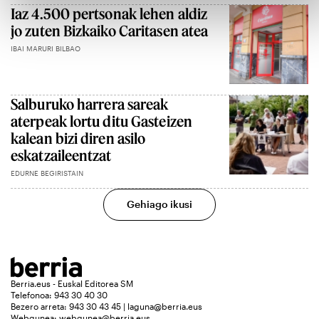
Iaz 4.500 pertsonak lehen aldiz
jo zuten Bizkaiko Caritasen atea
IBAI MARURI BILBAO
Salburuko harrera sareak
aterpeak lortu ditu Gasteizen
kalean bizi diren asilo
eskatzaileentzat
EDURNE BEGIRISTAIN
Gehiago ikusi
Berria.eus - Euskal Editorea SM
Telefonoa: 943 30 40 30
Bezero arreta: 943 30 43 45 | laguna@berria.eus
Webgunea:
webgunea@berria.eus