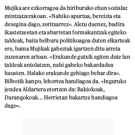
Mujika are ezkorragoa da hiriburuko ehun sozialaz
mintzatzerakoan. «Nahiko apurtua, bereizia eta
desegina dago, zoritxarrez». Aletu duenez, badira
ikastetxeetan eta abarretan formakuntzak egiteko
taldeak, baita helburu politikoagoa duten elkarteak
ere, baina Mujikak gabeziak igartzen ditu arreta
zuzenaren arloan. «Erakunde gutxik egiten dute lan
taldeak antolatzen, nahi gabeko bakardadea
hausten. Halako erakunde gehiago behar dira».
Bilbotik kanpo, lehortea handiagoa da. «Inguruko
jendea Aldartera etortzen da: Bakiokoak,
Durangokoak... Herrietan bakartze handiagoa
dago».