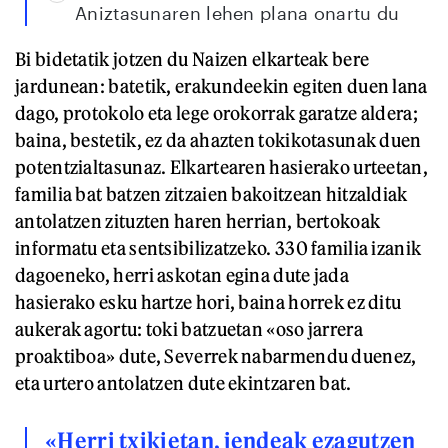
Aniztasunaren lehen plana onartu du
Bi bidetatik jotzen du Naizen elkarteak bere
jardunean: batetik, erakundeekin egiten duen lana
dago, protokolo eta lege orokorrak garatze aldera;
baina, bestetik, ez da ahazten tokikotasunak duen
potentzialtasunaz. Elkartearen hasierako urteetan,
familia bat batzen zitzaien bakoitzean hitzaldiak
antolatzen zituzten haren herrian, bertokoak
informatu eta sentsibilizatzeko. 330 familia izanik
dagoeneko, herri askotan egina dute jada
hasierako esku hartze hori, baina horrek ez ditu
aukerak agortu: toki batzuetan «oso jarrera
proaktiboa» dute, Severrek nabarmendu duenez,
eta urtero antolatzen dute ekintzaren bat.
«Herri txikietan, jendeak ezagutzen