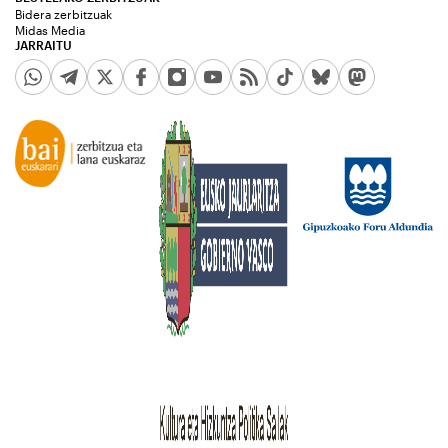
Bidera zerbitzuak
Midas Media
JARRAITU