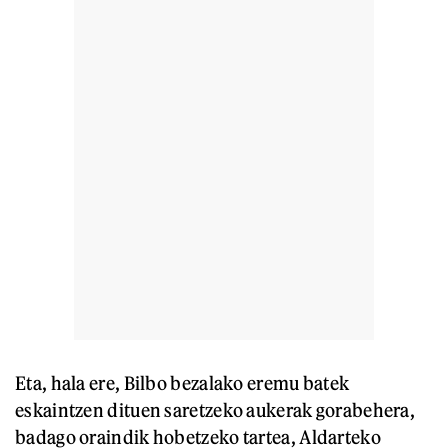
Eta, hala ere, Bilbo bezalako eremu batek
eskaintzen dituen saretzeko aukerak gorabehera,
badago oraindik hobetzeko tartea, Aldarteko