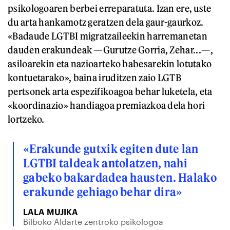
psikologoaren berbei erreparatuta. Izan ere, uste
du arta hankamotz geratzen dela gaur-gaurkoz.
«Badaude LGTBI migratzaileekin harremanetan
dauden erakundeak —Gurutze Gorria, Zehar...—,
asiloarekin eta nazioarteko babesarekin lotutako
kontuetarako», baina iruditzen zaio LGTB
pertsonek arta espezifikoagoa behar luketela, eta
«koordinazio» handiagoa premiazkoa dela hori
lortzeko.
«Erakunde gutxik egiten dute lan
LGTBI taldeak antolatzen, nahi
gabeko bakardadea hausten. Halako
erakunde gehiago behar dira»
LALA MUJIKA
Bilboko Aldarte zentroko psikologoa