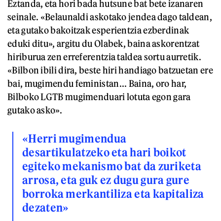
Eztanda, eta hori bada hutsune bat bete izanaren
seinale. «Belaunaldi askotako jendea dago taldean,
eta gutako bakoitzak esperientzia ezberdinak
eduki ditu», argitu du Olabek, baina askorentzat
hiriburua zen erreferentzia taldea sortu aurretik.
«Bilbon ibili dira, beste hiri handiago batzuetan ere
bai, mugimendu feministan... Baina, oro har,
Bilboko LGTB mugimenduari lotuta egon gara
gutako asko».
«Herri mugimendua
desartikulatzeko eta hari boikot
egiteko mekanismo bat da zuriketa
arrosa, eta guk ez dugu gura gure
borroka merkantiliza eta kapitaliza
dezaten»