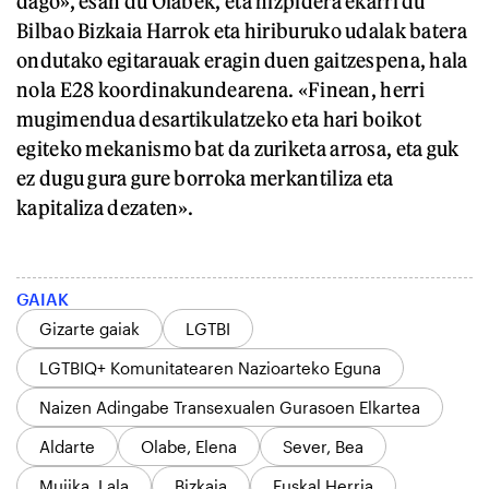
dago», esan du Olabek, eta hizpidera ekarri du
Bilbao Bizkaia Harrok eta hiriburuko udalak batera
ondutako egitarauak eragin duen gaitzespena, hala
nola E28 koordinakundearena. «Finean, herri
mugimendua desartikulatzeko eta hari boikot
egiteko mekanismo bat da zuriketa arrosa, eta guk
ez dugu gura gure borroka merkantiliza eta
kapitaliza dezaten».
GAIAK
Gizarte gaiak
LGTBI
LGTBIQ+ Komunitatearen Nazioarteko Eguna
Naizen Adingabe Transexualen Gurasoen Elkartea
Aldarte
Olabe, Elena
Sever, Bea
Mujika, Lala
Bizkaia
Euskal Herria