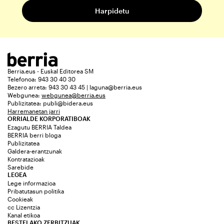
Berria.eus - Euskal Editorea SM
Telefonoa: 943 30 40 30
Bezero arreta: 943 30 43 45 | laguna@berria.eus
Webgunea:
webgunea@berria.eus
Publizitatea:
publi@bidera.eus
Harremanetan jarri
ORRIALDE KORPORATIBOAK
Ezagutu BERRIA Taldea
BERRIA berri bloga
Publizitatea
Galdera-erantzunak
Kontratazioak
Sarebide
LEGEA
Lege informazioa
Pribatutasun politika
Cookieak
cc Lizentzia
Kanal etikoa
BESTELAKO ZERBITZUAK