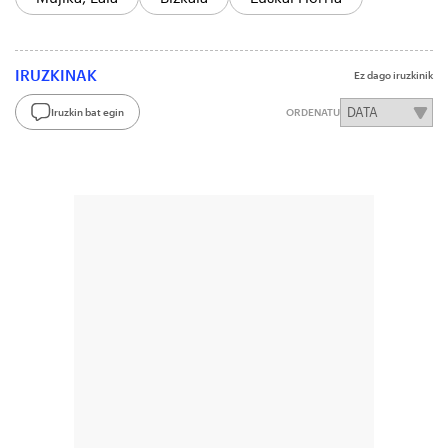
IRUZKINAK
Ez dago iruzkinik
Iruzkin bat egin
ORDENATU