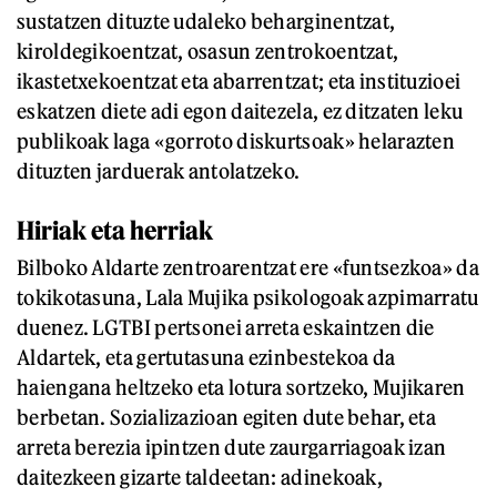
sustatzen dituzte udaleko beharginentzat,
kiroldegikoentzat, osasun zentrokoentzat,
ikastetxekoentzat eta abarrentzat; eta instituzioei
eskatzen diete adi egon daitezela, ez ditzaten leku
publikoak laga «gorroto diskurtsoak» helarazten
dituzten jarduerak antolatzeko.
Hiriak eta herriak
Bilboko Aldarte zentroarentzat ere «funtsezkoa» da
tokikotasuna, Lala Mujika psikologoak azpimarratu
duenez. LGTBI pertsonei arreta eskaintzen die
Aldartek, eta gertutasuna ezinbestekoa da
haiengana heltzeko eta lotura sortzeko, Mujikaren
berbetan. Sozializazioan egiten dute behar, eta
arreta berezia ipintzen dute zaurgarriagoak izan
daitezkeen gizarte taldeetan: adinekoak,