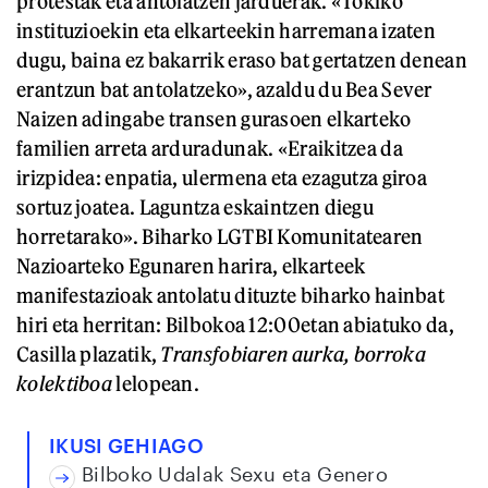
protestak eta antolatzen jarduerak. «Tokiko
instituzioekin eta elkarteekin harremana izaten
dugu, baina ez bakarrik eraso bat gertatzen denean
erantzun bat antolatzeko», azaldu du Bea Sever
Naizen adingabe transen gurasoen elkarteko
familien arreta arduradunak. «Eraikitzea da
irizpidea: enpatia, ulermena eta ezagutza giroa
sortuz joatea. Laguntza eskaintzen diegu
horretarako». Biharko LGTBI Komunitatearen
Nazioarteko Egunaren harira, elkarteek
manifestazioak antolatu dituzte biharko hainbat
hiri eta herritan: Bilbokoa 12:00etan abiatuko da,
Casilla plazatik,
Transfobiaren aurka, borroka
kolektiboa
lelopean.
IKUSI GEHIAGO
Bilboko Udalak Sexu eta Genero