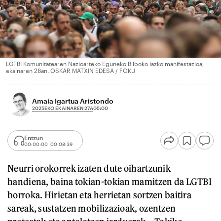
LGTBI Komunitatearen Nazioarteko Eguneko Bilboko iazko manifestazioa,
ekainaren 28an. OSKAR MATXIN EDESA / FOKU
Amaia Igartua Aristondo
2025EKO EKAINAREN 27A
05:00
Entzun
00:00:00
00:08:39
Neurri orokorrek izaten dute oihartzunik
handiena, baina tokian-tokian mamitzen da LGTBI
borroka. Hirietan eta herrietan sortzen baitira
sareak, sustatzen mobilizazioak, ozentzen