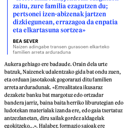
zaitu, zure familia ezagutzen du;
pertsonei izen-abizenak jartzen
dizkiegunean, errazagoa da enpatia
eta elkartasuna sortzea»
BEA SEVER
Naizen adingabe transen gurasoen elkarteko
familien arreta arduraduna
Aukera gehiago ere badaude. Orain dela urte
batzuk, Naizenek udalentzako gida bat ondu zuen,
eta orduan jasotakoak gogorarazi ditu familien
arreta arduradunak. «Errealitatea ikusaraz
dezakete banku bat margotuz edo ortzadar
bandera jarriz, baina baita herriko liburutegian edo
ludotekan materialak izanda ere, edo gaia txertatuz
antzezlanetan, diru sailak gordez aldagelak
egokitzeko...». Halaber, formazio saioak ere