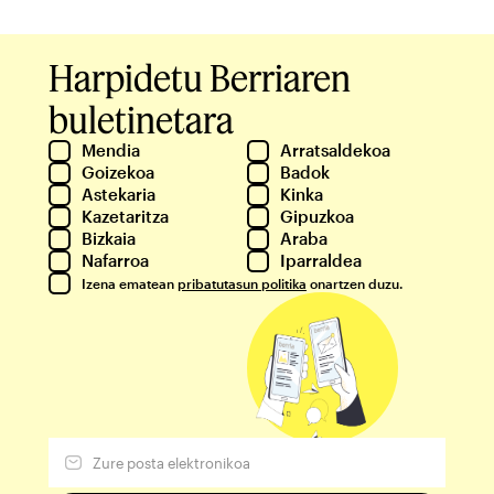
Harpidetu Berriaren
buletinetara
Mendia
Arratsaldekoa
Goizekoa
Badok
Astekaria
Kinka
Kazetaritza
Gipuzkoa
Bizkaia
Araba
Nafarroa
Iparraldea
Izena ematean
pribatutasun politika
onartzen duzu.