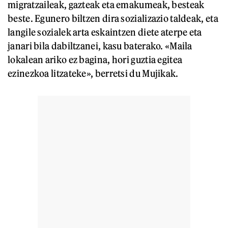
migratzaileak, gazteak eta emakumeak, besteak
beste. Egunero biltzen dira sozializazio taldeak, eta
langile sozialek arta eskaintzen diete aterpe eta
janari bila dabiltzanei, kasu baterako. «Maila
lokalean ariko ez bagina, hori guztia egitea
ezinezkoa litzateke», berretsi du Mujikak.