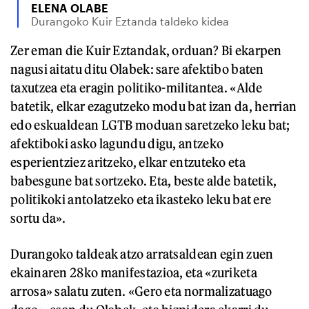
ELENA OLABE
Durangoko Kuir Eztanda taldeko kidea
Zer eman die Kuir Eztandak, orduan? Bi ekarpen
nagusi aitatu ditu Olabek: sare afektibo baten
taxutzea eta eragin politiko-militantea. «Alde
batetik, elkar ezagutzeko modu bat izan da, herrian
edo eskualdean LGTB moduan saretzeko leku bat;
afektiboki asko lagundu digu, antzeko
esperientziez aritzeko, elkar entzuteko eta
babesgune bat sortzeko. Eta, beste alde batetik,
politikoki antolatzeko eta ikasteko leku bat ere
sortu da».
Durangoko taldeak atzo arratsaldean egin zuen
ekainaren 28ko manifestazioa, eta «zuriketa
arrosa» salatu zuten. «Gero eta normalizatuago