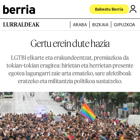
Babestu Berria
LURRALDEAK
ARABA
BIZKAIA
GIPUZKOA
Gertu erein dute hazia
LGTBI elkarte eta erakundeentzat, premiazkoa da
tokian-tokian eragitea: hirietan eta herrietan presente
egotea lagungarri zaie arta emateko, sare afektiboak
eratzeko eta militantzia politikoa sustatzeko.