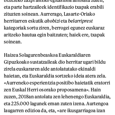
bizitzeko zazpi asteko egitasmoa antolatu zuten,
eta parte hartzaileek identifikazio txapak erabili
zituzten soinean. Aurrerago, Lasarte-Oriako
herritarren eskutik
ahobizi
eta
belarriprest
kategoriak sortu ziren, berrogei egunez euskaraz
aritzeko hautua egin baitzuten; haiek ere, txapak
soinean.
Haizea Solagurenbeaskoa Euskaraldiaren
Gipuzkoako sustatzaileak dio herritar ugari bildu
zirela euskararen alde antolatutako ekinaldi
haietan, eta Euskaraldia sortzeko ideia atera zela.
«Aurreneko esperientzia positibo haietatik eratorri
zen Euskal Herri osorako proposamena». Hain
zuzen, 2018an antolatu zen lehenengo Euskaraldia,
eta 225.000 lagunek eman zuten izena. Aurtengoa
laugarren edizioa da, eta, «are ikusgarriagoa izan