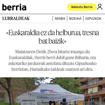
Babestu Berria
LURRALDEAK
ARABA
BIZKAIA
GIPUZKOA
«Euskaraldia ez da helburua, tresna
bat baizik»
Maiatzaren 15etik 25era bitarte iraungo du
Euskaraldiak. Herriz herri dabil gune ibiltaria, eta
askotariko jarduerak antolatu dituzte Gipuzkoako
herrietan. Hamaikako taldeak osatzen ari dira.