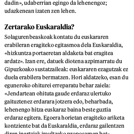
dadin», udaberrian egingo da lehenengoz;
udazkenean izaten zen lehen.
Zertarako Euskaraldia?
Solagurenbeaskoak kontatu du euskararen
erabileran eragiteko egitasmoa dela Euskaraldia,
«hizkuntza portaeretan aldaketa bat eragitea
ardatz». Izan ere, datuek diotena azpimarratu du
Gipuzkoako sustatzaileak: euskararen ezagutzak ez
duela erabilera bermatzen. Hori aldatzeko, esan du
eguneroko ohiturei erreparatu behar zaiela:
«Jendartean ohituta gaude erdaraz ulertuko
gaituztenez erdarara jotzera edo, beharbada,
lehenengo hitza euskaraz baina beste guztia
erdaraz egitera. Egoera horietan eragiteko ariketa
kontziente bat da Euskaraldia, erdaraz gailentzen
diren inertziak iraultzeko proposamen bat».