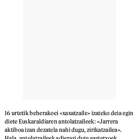
16 urtetik beherakoei «xaxatzaile» izateko deia egin
diete Euskaraldiaren antolatzaileek: «Jarrera
aktiboa izan dezatela nahi dugu, zirikatzailea».
Hala, antolatzaileek adierazi dute gaztetxoek