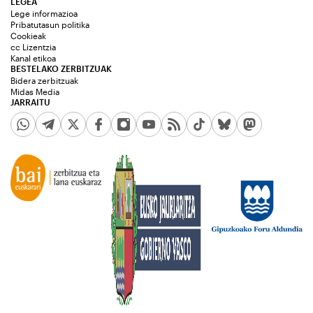
LEGEA
Lege informazioa
Pribatutasun politika
Cookieak
cc Lizentzia
Kanal etikoa
BESTELAKO ZERBITZUAK
Bidera zerbitzuak
Midas Media
JARRAITU