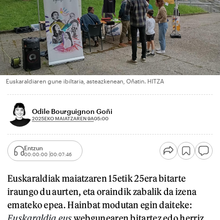
Euskaraldiaren gune ibiltaria, asteazkenean, Oñatin. HITZA
Odile Bourguignon Goñi
2025EKO MAIATZAREN 9A
05:00
Entzun
00:00:00
00:07:46
Euskaraldiak maiatzaren 15etik 25era bitarte
iraungo du aurten, eta oraindik zabalik da izena
emateko epea. Hainbat modutan egin daiteke:
Euskaraldia.eus
webgunearen bitartez edo herriz