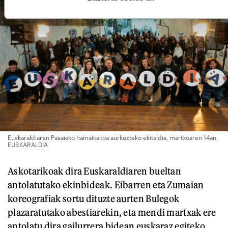
Euskaraldiaren Pasaiako hamaikakoa aurkezteko ekitaldia, martxoaren 14an.
EUSKARALDIA
Askotarikoak dira Euskaraldiaren bueltan
antolatutako ekinbideak. Eibarren eta Zumaian
koreografiak sortu dituzte aurten Bulegok
plazaratutako abestiarekin, eta mendi martxak ere
antolatu dira gailurrera bidean euskaraz egiteko.