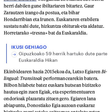
herri dabilen gune ibiltariaren bitartez. Gaur
Zarautzen izango da postua, eta bihar
Hondarribian eta Irunen. Euskararen erabilera
sustatu nahi dute, hizkuntza ohiturak-eta aldatuz.
Horretarako «tresna» bat da Euskaraldia.
IKUSI GEHIAGO
Gipuzkoako 59 herrik hartuko dute parte
Euskaraldia Hikan
Ekinbidearen hazia 2015ekoa da, Lutxo Egiaren
Bi-
lingual: Transitoak
performancearekin batera.
Bilbon hilabete batez euskara hutsean bizitzeko
hautua egin zuen Egiak, eta esperimentuaren
ondorioak plazaratu zituen gero. Egiaren lana
abiapuntu, Donostiako Egia auzoan euskaraz