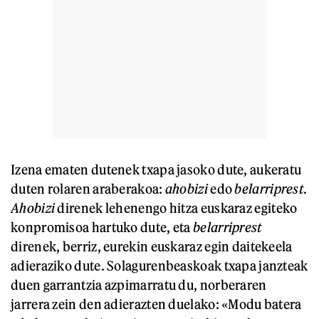
Izena ematen dutenek txapa jasoko dute, aukeratu
duten rolaren araberakoa:
ahobizi
edo
belarriprest
.
Ahobizi
direnek lehenengo hitza euskaraz egiteko
konpromisoa hartuko dute, eta
belarriprest
direnek, berriz, eurekin euskaraz egin daitekeela
adieraziko dute. Solagurenbeaskoak txapa janzteak
duen garrantzia azpimarratu du, norberaren
jarrera zein den adierazten duelako: «Modu batera