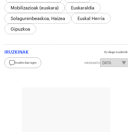
Mobilizazioak (euskara)
Euskaraldia
Solagurenbeaskoa, Haizea
Euskal Herria
Gipuzkoa
IRUZKINAK
Ez dago iruzkinik
Iruzkin bat egin
ORDENATU