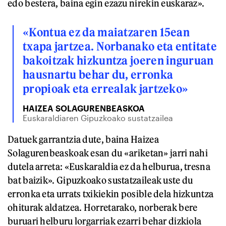
edo bestera, baina egin ezazu nirekin euskaraz».
«Kontua ez da maiatzaren 15ean
txapa jartzea. Norbanako eta entitate
bakoitzak hizkuntza joeren inguruan
hausnartu behar du, erronka
propioak eta errealak jartzeko»
HAIZEA SOLAGURENBEASKOA
Euskaraldiaren Gipuzkoako sustatzailea
Datuek garrantzia dute, baina Haizea
Solagurenbeaskoak esan du «ariketan» jarri nahi
dutela arreta: «Euskaraldia ez da helburua, tresna
bat baizik». Gipuzkoako sustatzaileak uste du
erronka eta urrats txikiekin posible dela hizkuntza
ohiturak aldatzea. Horretarako, norberak bere
buruari helburu lorgarriak ezarri behar dizkiola