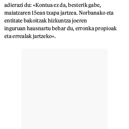
adierazi du: «Kontua ez da, besterik gabe,
maiatzaren 15ean txapa jartzea. Norbanako eta
entitate bakoitzak hizkuntza joeren
inguruan hausnartu behar du, erronka propioak
eta errealak jartzeko».