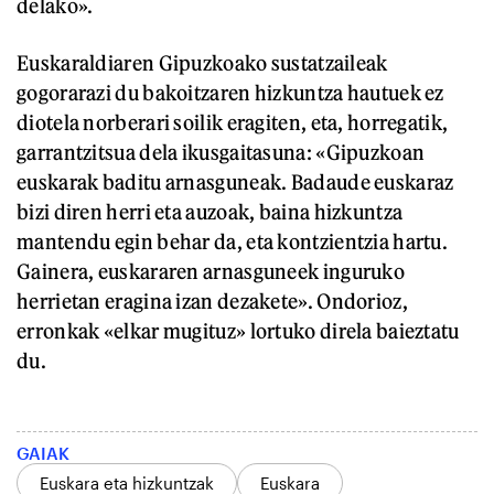
delako».
Euskaraldiaren Gipuzkoako sustatzaileak
gogorarazi du bakoitzaren hizkuntza hautuek ez
diotela norberari soilik eragiten, eta, horregatik,
garrantzitsua dela ikusgaitasuna: «Gipuzkoan
euskarak baditu arnasguneak. Badaude euskaraz
bizi diren herri eta auzoak, baina hizkuntza
mantendu egin behar da, eta kontzientzia hartu.
Gainera, euskararen arnasguneek inguruko
herrietan eragina izan dezakete». Ondorioz,
erronkak «elkar mugituz» lortuko direla baieztatu
du.
GAIAK
Euskara eta hizkuntzak
Euskara