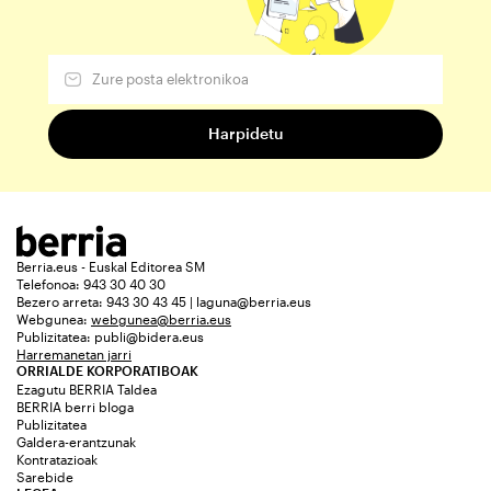
Berria.eus - Euskal Editorea SM
Telefonoa: 943 30 40 30
Bezero arreta: 943 30 43 45 | laguna@berria.eus
Webgunea:
webgunea@berria.eus
Publizitatea:
publi@bidera.eus
Harremanetan jarri
ORRIALDE KORPORATIBOAK
Ezagutu BERRIA Taldea
BERRIA berri bloga
Publizitatea
Galdera-erantzunak
Kontratazioak
Sarebide