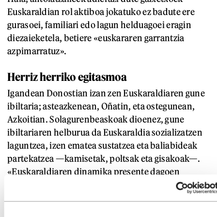
Euskaraldian rol aktiboa jokatuko ez badute ere
gurasoei, familiari edo lagun helduagoei eragin
diezaieketela, betiere «euskararen garrantzia
azpimarratuz».
Herriz herriko egitasmoa
Igandean Donostian izan zen Euskaraldiaren gune
ibiltaria; asteazkenean, Oñatin, eta ostegunean,
Azkoitian. Solagurenbeaskoak dioenez, gune
ibiltariaren helburua da Euskaraldia sozializatzen
laguntzea, izen ematea sustatzea eta baliabideak
partekatzea —kamisetak, poltsak eta gisakoak—.
«Euskaraldiaren dinamika presente dagoen
lekuetan, gune ibiltaria hauspo bat izan daiteke
ekimena herrian sozializatzeko».