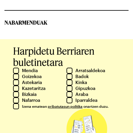
NABARMENDUAK
Harpidetu Berriaren
buletinetara
Mendia
Arratsaldekoa
Goizekoa
Badok
Astekaria
Kinka
Kazetaritza
Gipuzkoa
Bizkaia
Araba
Nafarroa
Iparraldea
Izena ematean
pribatutasun politika
onartzen duzu.