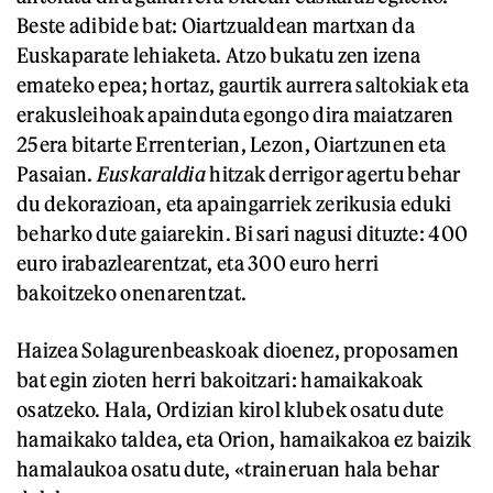
Beste adibide bat: Oiartzualdean martxan da
Euskaparate lehiaketa. Atzo bukatu zen izena
emateko epea; hortaz, gaurtik aurrera saltokiak eta
erakusleihoak apainduta egongo dira maiatzaren
25era bitarte Errenterian, Lezon, Oiartzunen eta
Pasaian.
Euskaraldia
hitzak derrigor agertu behar
du dekorazioan, eta apaingarriek zerikusia eduki
beharko dute gaiarekin. Bi sari nagusi dituzte: 400
euro irabazlearentzat, eta 300 euro herri
bakoitzeko onenarentzat.
Haizea Solagurenbeaskoak dioenez, proposamen
bat egin zioten herri bakoitzari: hamaikakoak
osatzeko. Hala, Ordizian kirol klubek osatu dute
hamaikako taldea, eta Orion, hamaikakoa ez baizik
hamalaukoa osatu dute, «traineruan hala behar