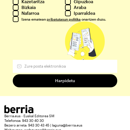
Kazetaritza
Gipuzkoa
Bizkaia
Araba
Nafarroa
Iparraldea
Izena ematean
pribatutasun politika
onartzen duzu.
Berria.eus - Euskal Editorea SM
Telefonoa: 943 30 40 30
Bezero arreta: 943 30 43 45 | laguna@berria.eus
Webgunea:
webgunea@berria.eus