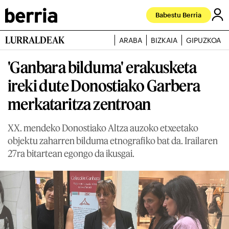
Babestu Berria
LURRALDEAK
ARABA
BIZKAIA
GIPUZKOA
'Ganbara bilduma' erakusketa
ireki dute Donostiako Garbera
merkataritza zentroan
XX. mendeko Donostiako Altza auzoko etxeetako
objektu zaharren bilduma etnografiko bat da. Irailaren
27ra bitartean egongo da ikusgai.