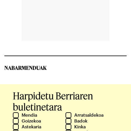
NABARMENDUAK
Harpidetu Berriaren
buletinetara
Mendia
Arratsaldekoa
Goizekoa
Badok
Astekaria
Kinka