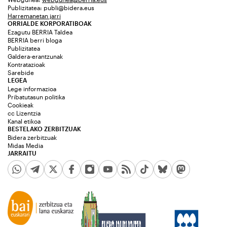
Publizitatea:
publi@bidera.eus
Harremanetan jarri
ORRIALDE KORPORATIBOAK
Ezagutu BERRIA Taldea
BERRIA berri bloga
Publizitatea
Galdera-erantzunak
Kontratazioak
Sarebide
LEGEA
Lege informazioa
Pribatutasun politika
Cookieak
cc Lizentzia
Kanal etikoa
BESTELAKO ZERBITZUAK
Bidera zerbitzuak
Midas Media
JARRAITU