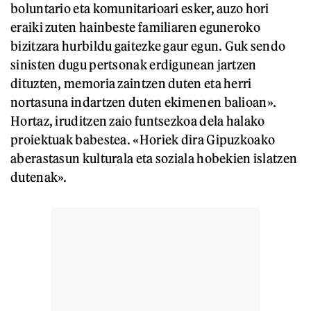
boluntario eta komunitarioari esker, auzo hori
eraiki zuten hainbeste familiaren eguneroko
bizitzara hurbildu gaitezke gaur egun. Guk sendo
sinisten dugu pertsonak erdigunean jartzen
dituzten, memoria zaintzen duten eta herri
nortasuna indartzen duten ekimenen balioan».
Hortaz, iruditzen zaio funtsezkoa dela halako
proiektuak babestea. «Horiek dira Gipuzkoako
aberastasun kulturala eta soziala hobekien islatzen
dutenak».