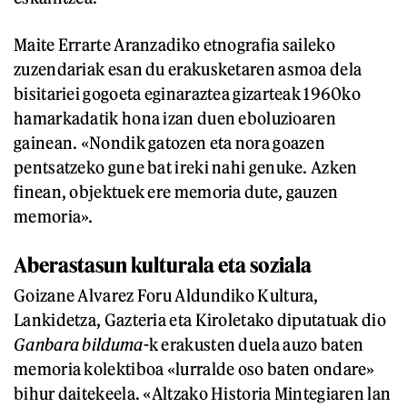
Maite Errarte Aranzadiko etnografia saileko
zuzendariak esan du erakusketaren asmoa dela
bisitariei gogoeta eginaraztea gizarteak 1960ko
hamarkadatik hona izan duen eboluzioaren
gainean. «Nondik gatozen eta nora goazen
pentsatzeko gune bat ireki nahi genuke. Azken
finean, objektuek ere memoria dute, gauzen
memoria».
Aberastasun kulturala eta soziala
Goizane Alvarez Foru Aldundiko Kultura,
Lankidetza, Gazteria eta Kiroletako diputatuak dio
Ganbara bilduma
-k erakusten duela auzo baten
memoria kolektiboa «lurralde oso baten ondare»
bihur daitekeela. «Altzako Historia Mintegiaren lan