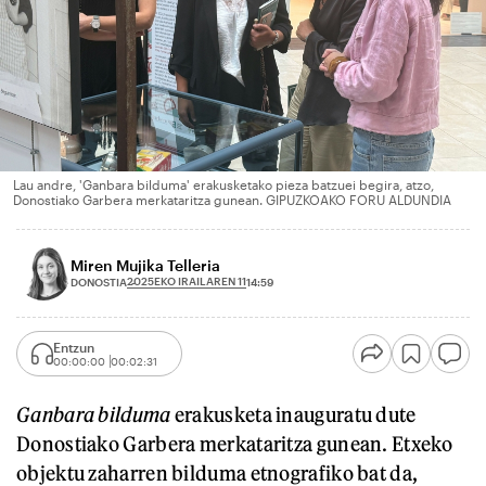
Lau andre, 'Ganbara bilduma' erakusketako pieza batzuei begira, atzo,
Donostiako Garbera merkataritza gunean. GIPUZKOAKO FORU ALDUNDIA
Miren Mujika Telleria
2025EKO IRAILAREN 11
DONOSTIA
14:59
Entzun
00:00:00
00:02:31
Ganbara bilduma
erakusketa inauguratu dute
Donostiako Garbera merkataritza gunean. Etxeko
objektu zaharren bilduma etnografiko bat da,