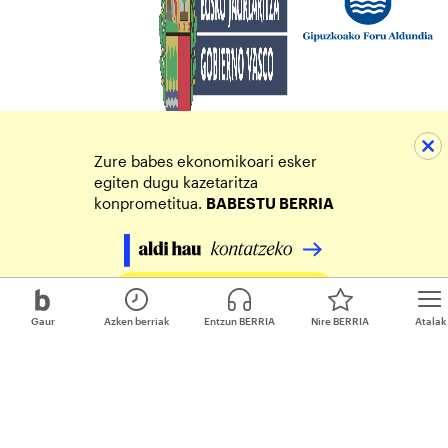
Zure babes ekonomikoari esker
egiten dugu kazetaritza
konprometitua.
BABESTU BERRIA
Egin zure ekarpena
Gaur
Azken berriak
Entzun BERRIA
Nire BERRIA
Atalak