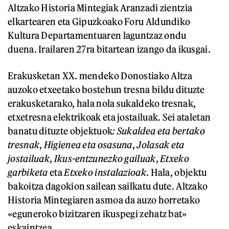
Altzako Historia Mintegiak Aranzadi zientzia
elkartearen eta Gipuzkoako Foru Aldundiko
Kultura Departamentuaren laguntzaz ondu
duena. Irailaren 27ra bitartean izango da ikusgai.
Erakusketan XX. mendeko Donostiako Altza
auzoko etxeetako bostehun tresna bildu dituzte
erakusketarako, hala nola sukaldeko tresnak,
etxetresna elektrikoak eta jostailuak. Sei ataletan
banatu dituzte objektuok
: Sukaldea eta bertako
tresnak
,
Higienea eta osasuna
,
Jolasak eta
jostailuak
,
Ikus-entzunezko gailuak
,
Etxeko
garbiketa
eta
Etxeko instalazioak
. Hala, objektu
bakoitza dagokion sailean sailkatu dute. Altzako
Historia Mintegiaren asmoa da auzo horretako
«eguneroko bizitzaren ikuspegi zehatz bat»
eskaintzea.