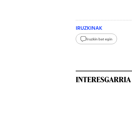
IRUZKINAK
Iruzkin bat egin
INTERESGARRIA 