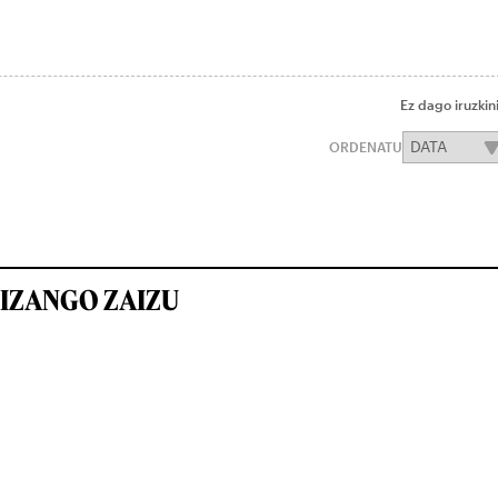
Ez dago iruzkin
ORDENATU
IZANGO ZAIZU