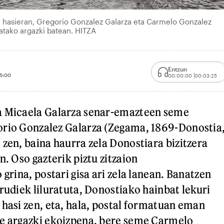
 hasieran, Gregorio Gonzalez Galarza eta Carmelo Gonzalez
atako argazki batean. HITZA
Entzun
5:00
00:00:00
00:03:25
a Micaela Galarza senar-emazteen seme
orio Gonzalez Galarza (Zegama, 1869-Donostia
 zen, baina haurra zela Donostiara bizitzera
n. Oso gazterik piztu zitzaion
 grina, postari gisa ari zela lanean. Banatzen
rudiek liluratuta, Donostiako hainbat lekuri
 hasi zen, eta, hala, postal formatuan eman
re argazki ekoizpena, bere seme Carmelo