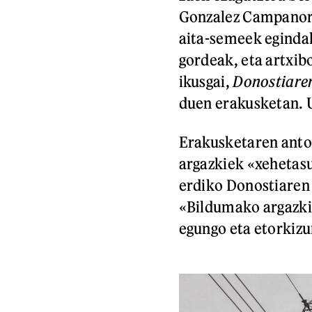
Gonzalez Campanor
aita-semeek eginda
gordeak, eta artxibo
ikusgai,
Donostiaren
duen erakusketan. U
Erakusketaren antol
argazkiek «xehetas
erdiko Donostiaren
«Bildumako argazkia
egungo eta etorkizu