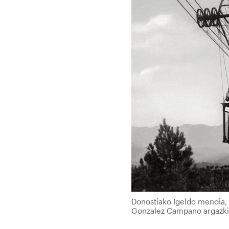
Donostiako Igeldo mendia,
Gonzalez Campano argazkila