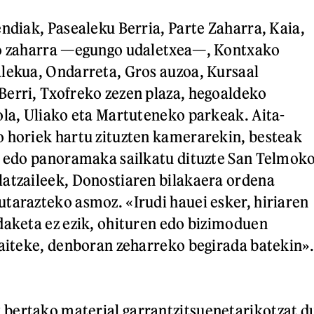
endiak, Pasealeku Berria, Parte Zaharra, Kaia,
no zaharra —egungo udaletxea—, Kontxako
lekua, Ondarreta, Gros auzoa, Kursaal
erri, Txofreko zezen plaza, hegoaldeko
ola, Uliako eta Martuteneko parkeak. Aita-
 horiek hartu zituzten kamerarekin, besteak
a edo panoramaka sailkatu dituzte San Telmok
atzaileek, Donostiaren bilakaera ordena
tarazteko asmoz. «Irudi hauei esker, hiriaren
daketa ez ezik, ohituren edo bizimoduen
daiteke, denboran zeharreko begirada batekin».
bertako material garrantzitsuenetarikotzat d