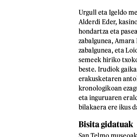
Urgull eta Igeldo m
Alderdi Eder, kasi
hondartza eta pasea
zabalgunea, Amara B
zabalgunea, eta Loi
semeek hiriko txoko
beste. Irudiok gaik
erakusketaren antol
kronologikoan ezagu
eta inguruaren eral
bilakaera ere ikus 
Bisita gidatuak
San Telmo museoak 