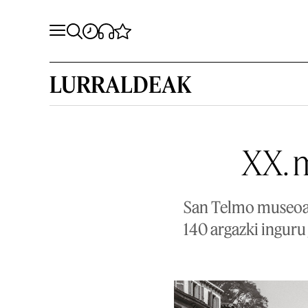
LURRALDEAK
XX. 
San Telmo museoa
140 argazki inguru 