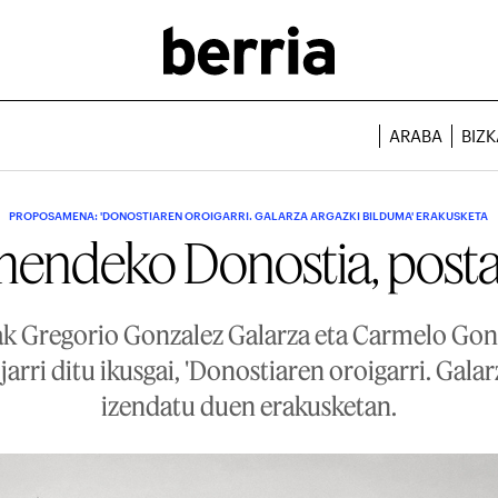
ARABA
BIZK
PROPOSAMENA: 'DONOSTIAREN OROIGARRI. GALARZA ARGAZKI BILDUMA' ERAKUSKETA
mendeko Donostia, posta
k Gregorio Gonzalez Galarza eta Carmelo Go
jarri ditu ikusgai, 'Donostiaren oroigarri. Gala
izendatu duen erakusketan.