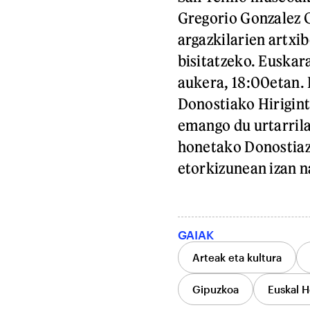
Gregorio Gonzalez 
argazkilarien artxib
bisitatzeko. Euskar
aukera, 18:00etan. 
Donostiako Hirigint
emango du urtarril
honetako Donostiaz 
etorkizunean izan na
GAIAK
Arteak eta kultura
Gipuzkoa
Euskal H