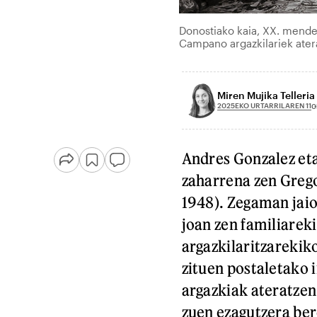
Donostiako kaia, XX. mende
Campano argazkilariek ater
Miren Mujika Telleria
2025EKO URTARRILAREN 11
0
Andres Gonzalez et
zaharrena zen Greg
1948). Zegaman jaio
joan zen familiareki
argazkilaritzarekiko
zituen postaletako i
argazkiak ateratzen
zuen ezagutzera be