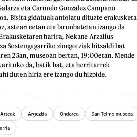
Galarza eta Carmelo Gonzalez Campano
oa. Bisita gidatuak antolatu dituzte erakusketa
az, astearteetan eta larunbatetan izango da
Erakusketaren harira, Nekane Arzallus
za Sostengagarriko zinegotziak hitzaldi bat
aren 23an, museoan bertan, 19:00etan. Mende
arituko da, batik bat, eta herritarrek
hi duten hiria ere izango du hizpide.
Arteak
Argazkia
Ondarea
San Telmo museoa
erria