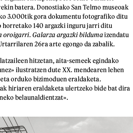
ekin batera. Donostiako San Telmo museoak
ko 3.000tik gora dokumentu fotografiko ditu
 horretako 140 argazki inguru jarri ditu
 oroigarri. Galarza argazki bilduma
izendatu
rtarrilaren 26ra arte egongo da zabalik.
atzaileen hitzetan, aita-semeek egindako
unez» ilustratzen dute XX. mendearen lehen
 eta orduko bizimoduen eraldaketa.
k hiriaren eraldaketa ulertzeko bide bat dira
neko belaunaldientzat».