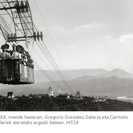
 XX. mende hasieran, Gregorio Gonzalez Galarza eta Carmelo
riek ateratako argazki batean. HITZA