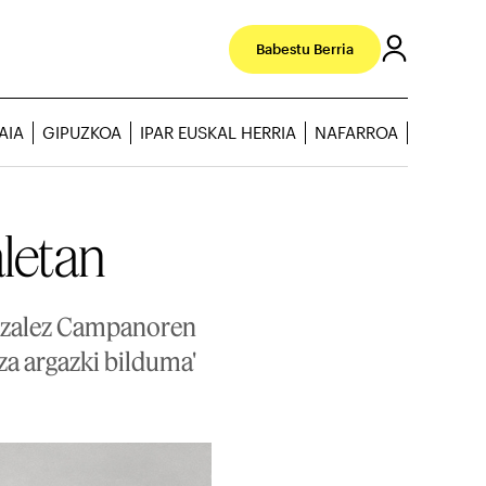
Babestu Berria
AIA
GIPUZKOA
IPAR EUSKAL HERRIA
NAFARROA
letan
nzalez Campanoren
rza argazki bilduma'