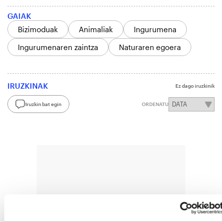
GAIAK
Bizimoduak
Animaliak
Ingurumena
Ingurumenaren zaintza
Naturaren egoera
IRUZKINAK
Ez dago iruzkinik
Iruzkin bat egin
ORDENATU