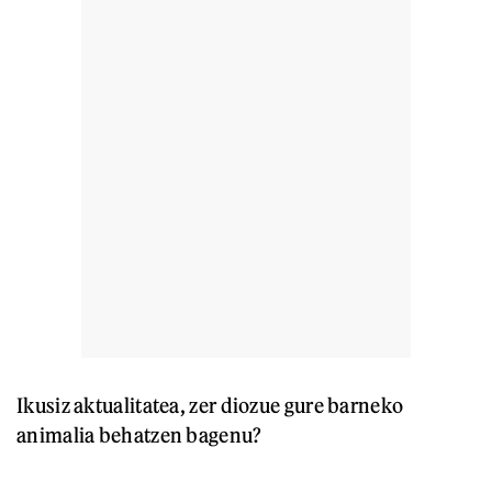
Ikusiz aktualitatea, zer diozue gure barneko
animalia behatzen bagenu?