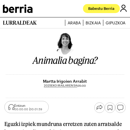
Babestu Berria
LURRALDEAK
ARABA
BIZKAIA
GIPUZKOA
Animalia bagina?
Martta Irigoien Arrabit
2025EKO IRAILAREN 5A
05:00
Entzun
00:00:00
00:01:59
Eguzki izpiek mundruna erretzen zuten arratsalde