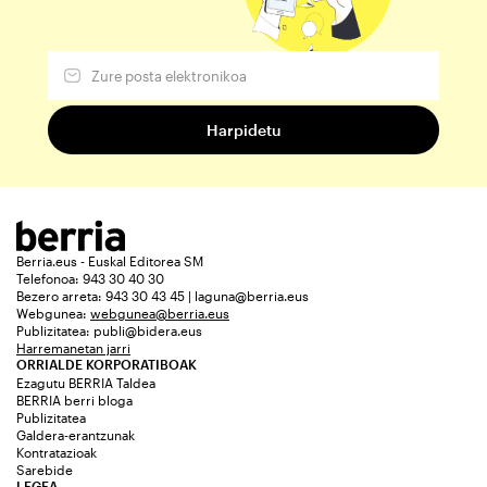
Berria.eus - Euskal Editorea SM
Telefonoa: 943 30 40 30
Bezero arreta: 943 30 43 45 | laguna@berria.eus
Webgunea:
webgunea@berria.eus
Publizitatea:
publi@bidera.eus
Harremanetan jarri
ORRIALDE KORPORATIBOAK
Ezagutu BERRIA Taldea
BERRIA berri bloga
Publizitatea
Galdera-erantzunak
Kontratazioak
Sarebide
LEGEA