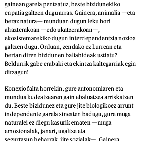
gainean garela pentsatuz, beste bizidunekiko
enpatia galtzen dugu arras. Gainera, animalia —eta
beraz natura— munduan dugun leku hori
ahazterakoan —edo ukatzerakoan—,
ekosistemarekiko dugun interdependentzia nozioa
galtzen dugu. Orduan, zendako ez Lurrean eta
bertan diren bizidunen baliabideak ustiatu?
Beldurrik gabe erabaki eta ekintza kaltegarriak egin
ditzagun!
Konexio falta horrekin, gure autonomiaren eta
mundua kudeatzearen gain ebaluatzea arriskatzen
du. Beste bizidunez eta gure jite biologikoez arrunt
independente garela sinesten badugu, gure muga
naturalei ez diegu kasurik ematen —muga
emozionalak, janari, ugaltze eta
segurtasun beharrak, jite sozialak—. Gainera,