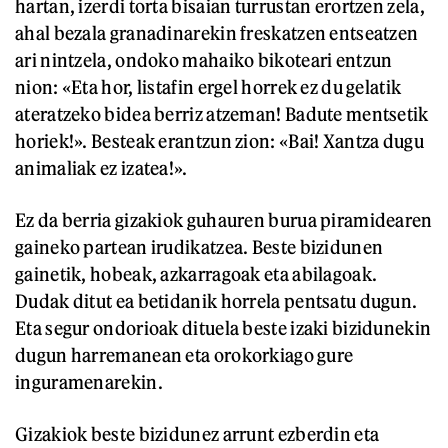
hartan, izerdi torta bisaian turrustan erortzen zela,
ahal bezala granadinarekin freskatzen entseatzen
ari nintzela, ondoko mahaiko bikoteari entzun
nion: «Eta hor, listafin ergel horrek ez du gelatik
ateratzeko bidea berriz atzeman! Badute mentsetik
horiek!». Besteak erantzun zion: «Bai! Xantza dugu
animaliak ez izatea!».
Ez da berria gizakiok guhauren burua piramidearen
gaineko partean irudikatzea. Beste bizidunen
gainetik, hobeak, azkarragoak eta abilagoak.
Dudak ditut ea betidanik horrela pentsatu dugun.
Eta segur ondorioak dituela beste izaki bizidunekin
dugun harremanean eta orokorkiago gure
inguramenarekin.
Gizakiok beste bizidunez arrunt ezberdin eta