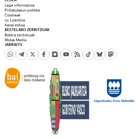
Lege informazioa
Pribatutasun politika
Cookieak
cc Lizentzia
Kanal etikoa
BESTELAKO ZERBITZUAK
Bidera zerbitzuak
Midas Media
JARRAITU