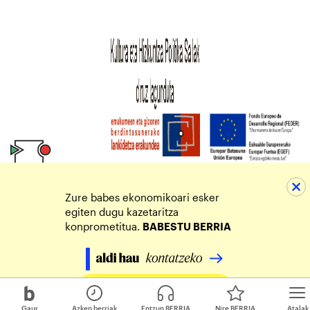
Zure babes ekonomikoari esker
egiten dugu kazetaritza
konprometitua.
BABESTU BERRIA
Egin zure ekarpena
Gaur
Azken berriak
Entzun BERRIA
Nire BERRIA
Atalak