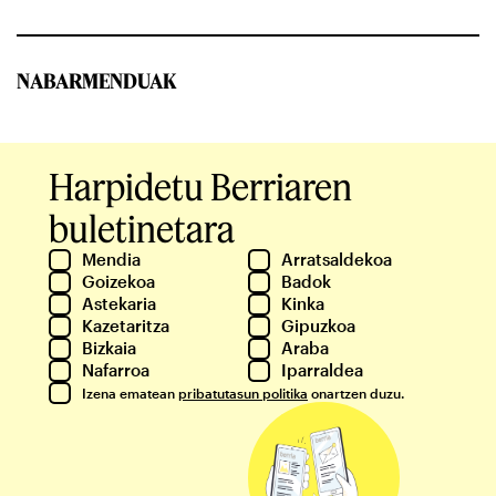
NABARMENDUAK
Harpidetu Berriaren
buletinetara
Mendia
Arratsaldekoa
Goizekoa
Badok
Astekaria
Kinka
Kazetaritza
Gipuzkoa
Bizkaia
Araba
Nafarroa
Iparraldea
Izena ematean
pribatutasun politika
onartzen duzu.