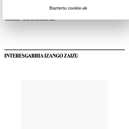
hau onartuz gero, teknologia hori erabiltzeko baimen
esplizitua ematen diguzu.
Gehiago irakurri
Baztertu cookie-ak
GEHIEN IRAKURRIAK
INTERESGARRIA IZANGO ZAIZU