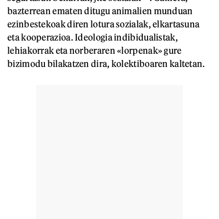
bazterrean ematen ditugu animalien munduan
ezinbestekoak diren lotura sozialak, elkartasuna
eta kooperazioa. Ideologia indibidualistak,
lehiakorrak eta norberaren «lorpenak» gure
bizimodu bilakatzen dira, kolektiboaren kaltetan.