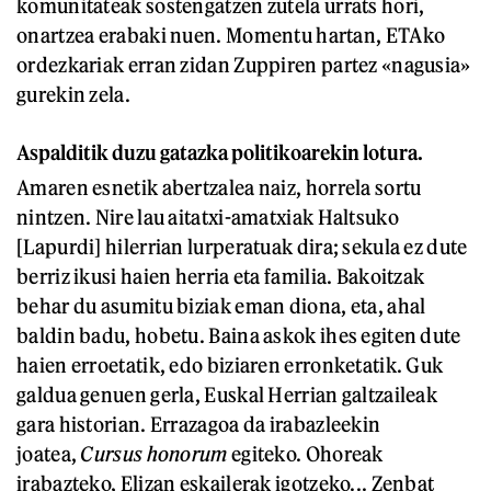
komunitateak sostengatzen zutela urrats hori,
onartzea erabaki nuen. Momentu hartan, ETAko
ordezkariak erran zidan Zuppiren partez «nagusia»
gurekin zela.
Aspalditik duzu gatazka politikoarekin lotura.
Amaren esnetik abertzalea naiz, horrela sortu
nintzen. Nire lau aitatxi-amatxiak Haltsuko
[Lapurdi] hilerrian lurperatuak dira; sekula ez dute
berriz ikusi haien herria eta familia. Bakoitzak
behar du asumitu biziak eman diona, eta, ahal
baldin badu, hobetu. Baina askok ihes egiten dute
haien erroetatik, edo biziaren erronketatik. Guk
galdua genuen gerla, Euskal Herrian galtzaileak
gara historian. Errazagoa da irabazleekin
joatea,
Cursus honorum
egiteko. Ohoreak
irabazteko, Elizan eskailerak igotzeko... Zenbat