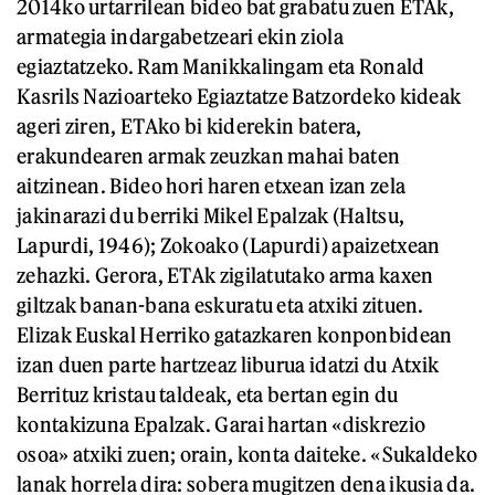
2014ko urtarrilean bideo bat grabatu zuen ETAk,
armategia indargabetzeari ekin ziola
egiaztatzeko. Ram Manikkalingam eta Ronald
Kasrils Nazioarteko Egiaztatze Batzordeko kideak
ageri ziren, ETAko bi kiderekin batera,
erakundearen armak zeuzkan mahai baten
aitzinean. Bideo hori haren etxean izan zela
jakinarazi du berriki Mikel Epalzak (Haltsu,
Lapurdi, 1946); Zokoako (Lapurdi) apaizetxean
zehazki. Gerora, ETAk zigilatutako arma kaxen
giltzak banan-bana eskuratu eta atxiki zituen.
Elizak Euskal Herriko gatazkaren konponbidean
izan duen parte hartzeaz liburua idatzi du Atxik
Berrituz kristau taldeak, eta bertan egin du
kontakizuna Epalzak. Garai hartan «diskrezio
osoa» atxiki zuen; orain, konta daiteke. «Sukaldeko
lanak horrela dira: sobera mugitzen dena ikusia da.