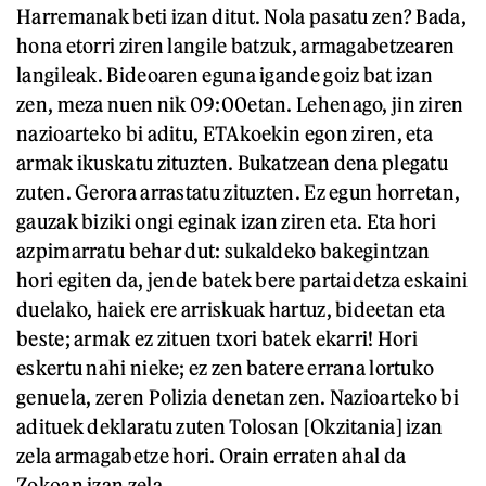
Harremanak beti izan ditut. Nola pasatu zen? Bada,
hona etorri ziren langile batzuk, armagabetzearen
langileak. Bideoaren eguna igande goiz bat izan
zen, meza nuen nik 09:00etan. Lehenago, jin ziren
nazioarteko bi aditu, ETAkoekin egon ziren, eta
armak ikuskatu zituzten. Bukatzean dena plegatu
zuten. Gerora arrastatu zituzten. Ez egun horretan,
gauzak biziki ongi eginak izan ziren eta. Eta hori
azpimarratu behar dut: sukaldeko bakegintzan
hori egiten da, jende batek bere partaidetza eskaini
duelako, haiek ere arriskuak hartuz, bideetan eta
beste; armak ez zituen txori batek ekarri! Hori
eskertu nahi nieke; ez zen batere errana lortuko
genuela, zeren Polizia denetan zen. Nazioarteko bi
adituek deklaratu zuten Tolosan [Okzitania] izan
zela armagabetze hori. Orain erraten ahal da
Zokoan izan zela.