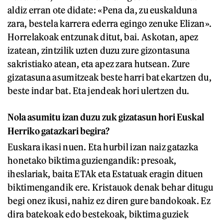
aldiz erran ote didate: «Pena da, zu euskalduna
zara, bestela karrera ederra egingo zenuke Elizan».
Horrelakoak entzunak ditut, bai. Askotan, apez
izatean, zintzilik uzten duzu zure gizontasuna
sakristiako atean, eta apez zara hutsean. Zure
gizatasuna asumitzeak beste harri bat ekartzen du,
beste indar bat. Eta jendeak hori ulertzen du.
Nola asumitu izan duzu zuk gizatasun hori Euskal
Herriko gatazkari begira?
Euskara ikasi nuen. Eta hurbil izan naiz gatazka
honetako biktima guziengandik: presoak,
iheslariak, baita ETAk eta Estatuak eragin dituen
biktimengandik ere. Kristauok denak behar ditugu
begi onez ikusi, nahiz ez diren gure bandokoak. Ez
dira batekoak edo bestekoak, biktima guziek