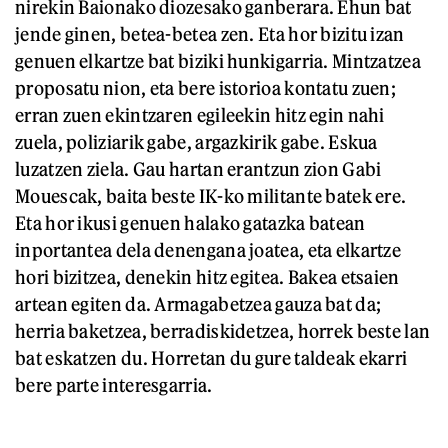
nirekin Baionako diozesako ganberara. Ehun bat
jende ginen, betea-betea zen. Eta hor bizitu izan
genuen elkartze bat biziki hunkigarria. Mintzatzea
proposatu nion, eta bere istorioa kontatu zuen;
erran zuen ekintzaren egileekin hitz egin nahi
zuela, poliziarik gabe, argazkirik gabe. Eskua
luzatzen ziela. Gau hartan erantzun zion Gabi
Mouescak, baita beste IK-ko militante batek ere.
Eta hor ikusi genuen halako gatazka batean
inportantea dela denengana joatea, eta elkartze
hori bizitzea, denekin hitz egitea. Bakea etsaien
artean egiten da. Armagabetzea gauza bat da;
herria baketzea, berradiskidetzea, horrek beste lan
bat eskatzen du. Horretan du gure taldeak ekarri
bere parte interesgarria.