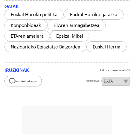
GAIAK
Euskal Herriko politika
Euskal Herriko gatazka
Konponbideak
ETAren armagabetzea
ETAren amaiera
Epalza, Mikel
Nazioarteko Egiaztatze Batzordea
Euskal Herria
IRUZKINAK
Ezkutatu iruzkinak
(1)
Iruzkin bat egin
ORDENATU