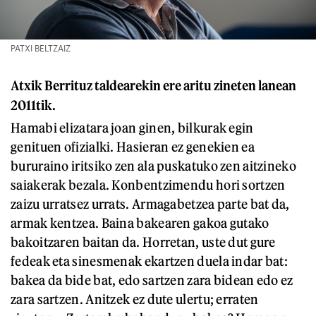
PATXI BELTZAIZ
Atxik Berrituz taldearekin ere aritu zineten lanean
2011tik.
Hamabi elizatara joan ginen, bilkurak egin
genituen ofizialki. Hasieran ez genekien ea
bururaino iritsiko zen ala puskatuko zen aitzineko
saiakerak bezala. Konbentzimendu hori sortzen
zaizu urratsez urrats. Armagabetzea parte bat da,
armak kentzea. Baina bakearen gakoa gutako
bakoitzaren baitan da. Horretan, uste dut gure
fedeak eta sinesmenak ekartzen duela indar bat:
bakea da bide bat, edo sartzen zara bidean edo ez
zara sartzen. Anitzek ez dute ulertu; erraten