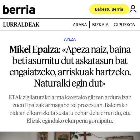
Babestu Berria
LURRALDEAK
ARABA
BIZKAIA
GIPUZKOA
APEZA
Mikel Epalza:
«Apeza naiz, baina
beti asumitu dut askatasun bat
engaiatzeko, arriskuak hartzeko.
Naturalki egin dut»
ETAk zigilatutako arma kaxetako giltzen ardura izan
zuen Epalzak armagabetze prozesuan. Bakerako
bidean elkarrizketa sustatu behar dela erran du, eta
Elizak egindako ekarpena goraipatu.