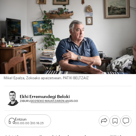
Mikel Epalza, Zokoako apaizetxean. PATXI BELTZAIZ
Ekhi Erremundegi Beloki
2025EKO MAIATZAREN 4A
ZIBURU
05:00
Entzun
00:00:00
00:16:25