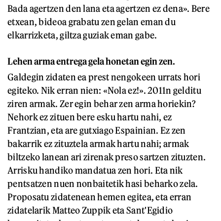
Bada agertzen den lana eta agertzen ez dena». Bere
etxean, bideoa grabatu zen gelan eman du
elkarrizketa, giltza guziak eman gabe.
Lehen arma entrega gela honetan egin zen.
Galdegin zidaten ea prest nengokeen urrats hori
egiteko. Nik erran nien: «Nola ez!». 2011n gelditu
ziren armak. Zer egin behar zen arma horiekin?
Nehork ez zituen bere esku hartu nahi, ez
Frantzian, eta are gutxiago Espainian. Ez zen
bakarrik ez zituztela armak hartu nahi; armak
biltzeko lanean ari zirenak preso sartzen zituzten.
Arrisku handiko mandatua zen hori. Eta nik
pentsatzen nuen nonbaitetik hasi beharko zela.
Proposatu zidatenean hemen egitea, eta erran
zidatelarik Matteo Zuppik eta Sant'Egidio