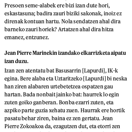
Presoen seme-alabek ere bizi izan dute hori,
eskastasuna; badira zauri biziki sakonak, inoiz ez
direnak kontuan hartu. Nola sendatzen ahal dira
barneko zauri horiek? Artatzen ahal dira hitza
emanez, entzunez.
Jean Pierre Marinekin izandako elkarrizketa aipatu
izan duzu.
Izan zen atentatu bat Basusarrin [Lapurdi], IK-k
egina. Bere alaba eta Uztaritzeko [Lapurdi] bi neska
han ziren alabaren urtebetetzea ospatzen gau
hartan. Bada nonbait jainko bat: haurrek lo egin
zuten goiko ganberan. Bonba ezarri zuten, eta
azpiko parte guzia xehatu zuen. Haurrak ere hortik
pasatu behar ziren, baina ez zen gertatu. Jean
Pierre Zokoakoa da, ezagutzen dut, eta etorri zen