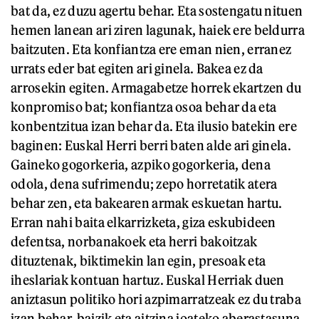
bat da, ez duzu agertu behar. Eta sostengatu nituen
hemen lanean ari ziren lagunak, haiek ere beldurra
baitzuten. Eta konfiantza ere eman nien, erranez
urrats eder bat egiten ari ginela. Bakea ez da
arrosekin egiten. Armagabetze horrek ekartzen du
konpromiso bat; konfiantza osoa behar da eta
konbentzitua izan behar da. Eta ilusio batekin ere
baginen: Euskal Herri berri baten alde ari ginela.
Gaineko gogorkeria, azpiko gogorkeria, dena
odola, dena sufrimendu; zepo horretatik atera
behar zen, eta bakearen armak eskuetan hartu.
Erran nahi baita elkarrizketa, giza eskubideen
defentsa, norbanakoek eta herri bakoitzak
dituztenak, biktimekin lan egin, presoak eta
iheslariak kontuan hartuz. Euskal Herriak duen
aniztasun politiko hori azpimarratzeak ez du traba
izan behar, baizik eta aitzina joateko aberastasuna.