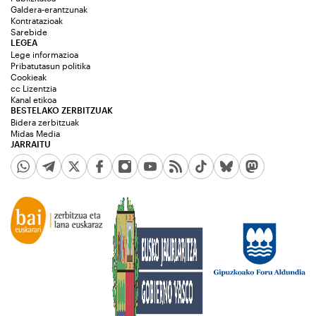
Galdera-erantzunak
Kontratazioak
Sarebide
LEGEA
Lege informazioa
Pribatutasun politika
Cookieak
cc Lizentzia
Kanal etikoa
BESTELAKO ZERBITZUAK
Bidera zerbitzuak
Midas Media
JARRAITU