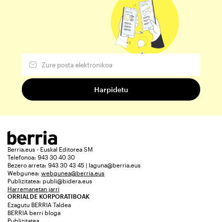
Berria.eus - Euskal Editorea SM
Telefonoa: 943 30 40 30
Bezero arreta: 943 30 43 45 | laguna@berria.eus
Webgunea:
webgunea@berria.eus
Publizitatea:
publi@bidera.eus
Harremanetan jarri
ORRIALDE KORPORATIBOAK
Ezagutu BERRIA Taldea
BERRIA berri bloga
Publizitatea