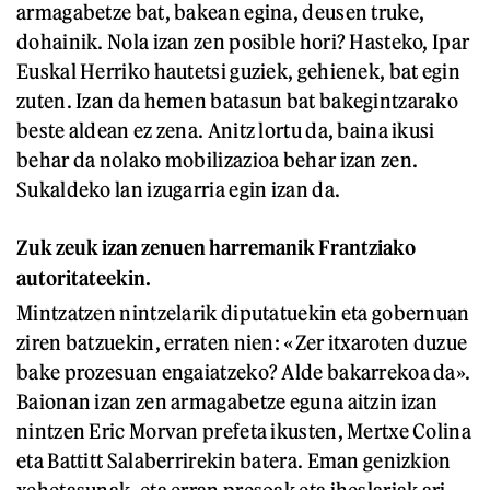
armagabetze bat, bakean egina, deusen truke,
dohainik. Nola izan zen posible hori? Hasteko, Ipar
Euskal Herriko hautetsi guziek, gehienek, bat egin
zuten. Izan da hemen batasun bat bakegintzarako
beste aldean ez zena. Anitz lortu da, baina ikusi
behar da nolako mobilizazioa behar izan zen.
Sukaldeko lan izugarria egin izan da.
Zuk zeuk izan zenuen harremanik Frantziako
autoritateekin.
Mintzatzen nintzelarik diputatuekin eta gobernuan
ziren batzuekin, erraten nien: «Zer itxaroten duzue
bake prozesuan engaiatzeko? Alde bakarrekoa da».
Baionan izan zen armagabetze eguna aitzin izan
nintzen Eric Morvan prefeta ikusten, Mertxe Colina
eta Battitt Salaberrirekin batera. Eman genizkion
xehetasunak, eta erran presoak eta iheslariak ari