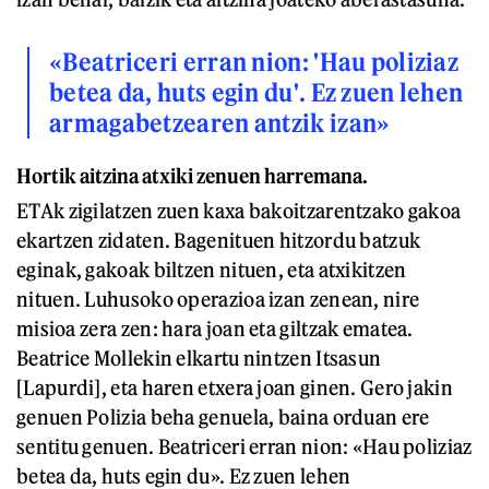
«Beatriceri erran nion: 'Hau poliziaz
betea da, huts egin du'. Ez zuen lehen
armagabetzearen antzik izan»
Hortik aitzina atxiki zenuen harremana.
ETAk zigilatzen zuen kaxa bakoitzarentzako gakoa
ekartzen zidaten. Bagenituen hitzordu batzuk
eginak, gakoak biltzen nituen, eta atxikitzen
nituen. Luhusoko operazioa izan zenean, nire
misioa zera zen: hara joan eta giltzak ematea.
Beatrice Mollekin elkartu nintzen Itsasun
[Lapurdi], eta haren etxera joan ginen. Gero jakin
genuen Polizia beha genuela, baina orduan ere
sentitu genuen. Beatriceri erran nion: «Hau poliziaz
betea da, huts egin du». Ez zuen lehen