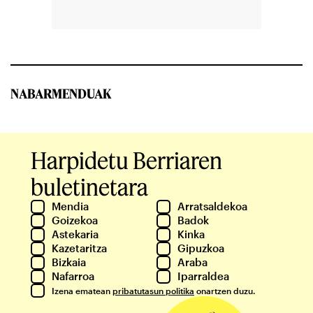
NABARMENDUAK
Harpidetu Berriaren
buletinetara
Mendia
Arratsaldekoa
Goizekoa
Badok
Astekaria
Kinka
Kazetaritza
Gipuzkoa
Bizkaia
Araba
Nafarroa
Iparraldea
Izena ematean
pribatutasun politika
onartzen duzu.