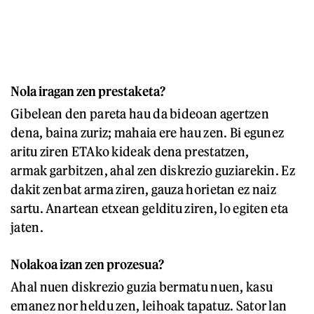
Nola iragan zen prestaketa?
Gibelean den pareta hau da bideoan agertzen
dena, baina zuriz; mahaia ere hau zen. Bi egunez
aritu ziren ETAko kideak dena prestatzen,
armak garbitzen, ahal zen diskrezio guziarekin. Ez
dakit zenbat arma ziren, gauza horietan ez naiz
sartu. Anartean etxean gelditu ziren, lo egiten eta
jaten.
Nolakoa izan zen prozesua?
Ahal nuen diskrezio guzia bermatu nuen, kasu
emanez nor heldu zen, leihoak tapatuz. Sator lan