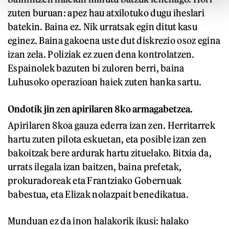
zuten buruan: apez hau atxilotuko dugu iheslari
batekin. Baina ez. Nik urratsak egin ditut kasu
eginez. Baina gakoena uste dut diskrezio osoz egina
izan zela. Poliziak ez zuen dena kontrolatzen.
Espainolek bazuten bi zuloren berri, baina
Luhusoko operazioan haiek zuten hanka sartu.
Ondotik jin zen apirilaren 8ko armagabetzea.
Apirilaren 8koa gauza ederra izan zen. Herritarrek
hartu zuten pilota eskuetan, eta posible izan zen
bakoitzak bere ardurak hartu zituelako. Bitxia da,
urrats ilegala izan baitzen, baina prefetak,
prokuradoreak eta Frantziako Gobernuak
babestua, eta Elizak nolazpait benedikatua.
Munduan ez da inon halakorik ikusi: halako