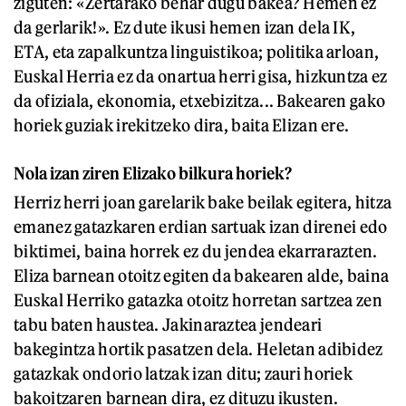
ziguten: «Zertarako behar dugu bakea? Hemen ez
da gerlarik!». Ez dute ikusi hemen izan dela IK,
ETA, eta zapalkuntza linguistikoa; politika arloan,
Euskal Herria ez da onartua herri gisa, hizkuntza ez
da ofiziala, ekonomia, etxebizitza... Bakearen gako
horiek guziak irekitzeko dira, baita Elizan ere.
Nola izan ziren Elizako bilkura horiek?
Herriz herri joan garelarik bake beilak egitera, hitza
emanez gatazkaren erdian sartuak izan direnei edo
biktimei, baina horrek ez du jendea ekarrarazten.
Eliza barnean otoitz egiten da bakearen alde, baina
Euskal Herriko gatazka otoitz horretan sartzea zen
tabu baten haustea. Jakinaraztea jendeari
bakegintza hortik pasatzen dela. Heletan adibidez
gatazkak ondorio latzak izan ditu; zauri horiek
bakoitzaren barnean dira, ez dituzu ikusten.