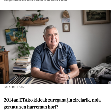
PATXI BELTZAIZ
2014an ETAko kideak zuregana jin zirelarik, nola
gertatu zen harreman hori?