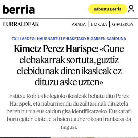
Babestu Berria
LURRALDEAK
ARABA
BIZKAIA
GIPUZKOA
TXILLARDEGI-HAUSNARTU LEHIAKETAKO BIGARREN SARIDUNA
Kimetz Perez Harispe:
«Gune
elebakarrak sortuta, guztiz
elebidunak diren ikasleak ez
dituzu aske uzten»
Estitxu Robles kolegioko ikasleak behatu ditu Perez
Harispek, eta nabarmendu du zailtasunak dituztela
beren burua euskaldun gisa identifikatzeko. Euskarari
buru egiten diote, eta haien egunerokoan frantsesa da
nagusi.