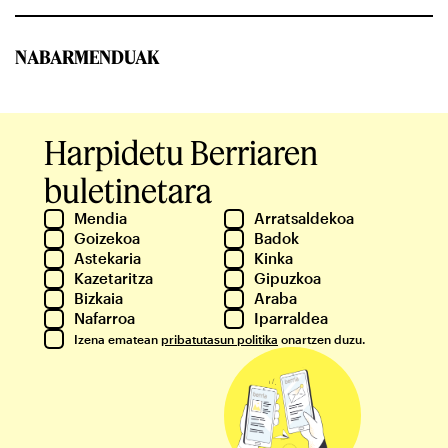
NABARMENDUAK
Harpidetu Berriaren
buletinetara
Mendia
Arratsaldekoa
Goizekoa
Badok
Astekaria
Kinka
Kazetaritza
Gipuzkoa
Bizkaia
Araba
Nafarroa
Iparraldea
Izena ematean
pribatutasun politika
onartzen duzu.