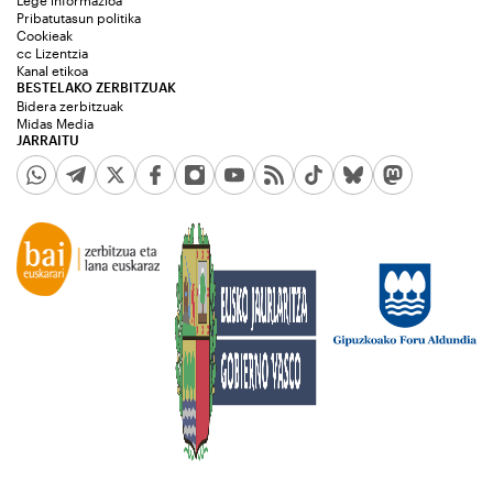
Lege informazioa
Pribatutasun politika
Cookieak
cc Lizentzia
Kanal etikoa
BESTELAKO ZERBITZUAK
Bidera zerbitzuak
Midas Media
JARRAITU