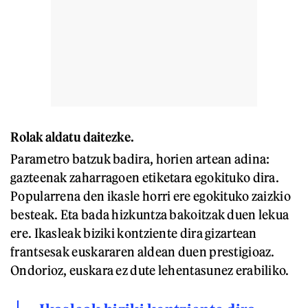
Rolak aldatu daitezke.
Parametro batzuk badira, horien artean adina:
gazteenak zaharragoen etiketara egokituko dira.
Popularrena den ikasle horri ere egokituko zaizkio
besteak. Eta bada hizkuntza bakoitzak duen lekua
ere. Ikasleak biziki kontziente dira gizartean
frantsesak euskararen aldean duen prestigioaz.
Ondorioz, euskara ez dute lehentasunez erabiliko.