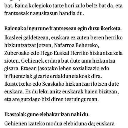
bat. Baina kolegioko tarte hori zulo beltz bat da, eta
frantsesak nagusitasun handia du.
Baionako ingurune frantsesean egin duzu ikerketa.
Ikasleei galdetzean, euskara ez zuten beren herriko
hizkuntzatzat jotzen, Nafarroa Behereko,
Zuberoako edo Hego Euskal Herriko hizkuntza zela
zioten. Gehienek erdara bat dute ama hizkuntza
gisara. Etxean jasotako lehen sozializazio edo
influentziak gizarte erdaldunetakoak dira.
Ikastetxeko edo Seaskako hizkuntzari lotzen dute
euskara. Ez du leku anitz euskarak haien bizitzan,
eta are gutxiago bizi diren testuinguruan.
Ikastolak gune elebakar izan nahi du.
Gehienen izateko modua elebiduna da; euskara