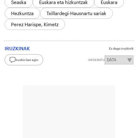
Seaska
Euskara eta hizkuntzak
Euskara
Hezkuntza
Txillardegi-Hausnartu sariak
Perez Harispe, Kimetz
IRUZKINAK
Ez dago iruzkinik
Iruzkin bat egin
ORDENATU