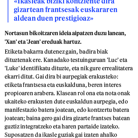
«Ikasleak biziki kontziente dira
gizartean frantsesak euskararen
aldean duen prestigioaz»
Nortasun bikoitzaren ideia aipatzen duzu lanean,
'Xan' eta 'Jean' ereduak hartuz.
Etiketa bakarra dutenez gain, badira biak
dituztenak ere. Kanadako testuinguruan 'Luc' eta
'Luke' identifikatu dituzte, eta nik gure errealitatera
ekarri ditut. Gai dira bi aurpegiak erakusteko:
etiketa frantsesa eta euskalduna, beren interes
propioaren arabera. Klasean rol ona eta nota onak
ukaiteko erakusten dute euskaldun aurpegia, edo
manifestazio batera joatean, edo kontzertu batera
joatean; baina gero gai dira gizarte frantses batean
guztiz integratzeko eta haren partaide izateko.
Suposatzen da ikasle guziak gai izaten ahalko