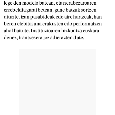
lege den modelo batean, eta nerabezaroaren
errebeldia garai betean, gune batzuk sortzen
dituzte, izan pasabideak edo aire hartzeak, han
beren elebitasuna erakusten edo performatzen
ahal baitute. Instituzioaren hizkuntza euskara
denez, frantsesera joz adierazten dute.