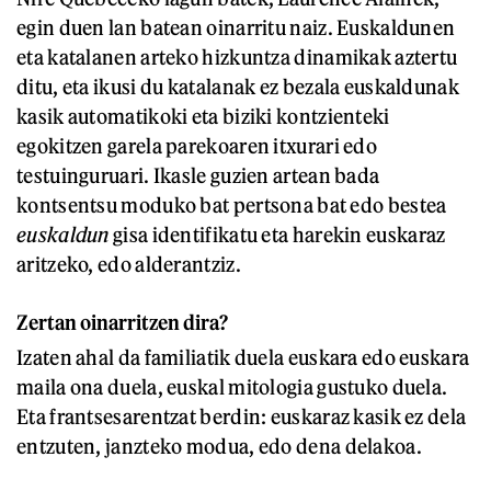
egin duen lan batean oinarritu naiz. Euskaldunen
eta katalanen arteko hizkuntza dinamikak aztertu
ditu, eta ikusi du katalanak ez bezala euskaldunak
kasik automatikoki eta biziki kontzienteki
egokitzen garela parekoaren itxurari edo
testuinguruari. Ikasle guzien artean bada
kontsentsu moduko bat pertsona bat edo bestea
euskaldun
gisa identifikatu eta harekin euskaraz
aritzeko, edo alderantziz.
Zertan oinarritzen dira?
Izaten ahal da familiatik duela euskara edo euskara
maila ona duela, euskal mitologia gustuko duela.
Eta frantsesarentzat berdin: euskaraz kasik ez dela
entzuten, janzteko modua, edo dena delakoa.