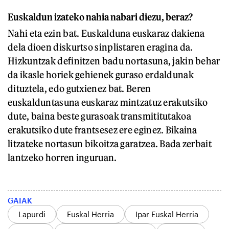
Euskaldun izateko nahia nabari diezu, beraz?
Nahi eta ezin bat. Euskalduna euskaraz dakiena
dela dioen diskurtso sinplistaren eragina da.
Hizkuntzak definitzen badu nortasuna, jakin behar
da ikasle horiek gehienek guraso erdaldunak
dituztela, edo gutxienez bat. Beren
euskalduntasuna euskaraz mintzatuz erakutsiko
dute, baina beste gurasoak transmititutakoa
erakutsiko dute frantsesez ere eginez. Bikaina
litzateke nortasun bikoitza garatzea. Bada zerbait
lantzeko horren inguruan.
GAIAK
Lapurdi
Euskal Herria
Ipar Euskal Herria