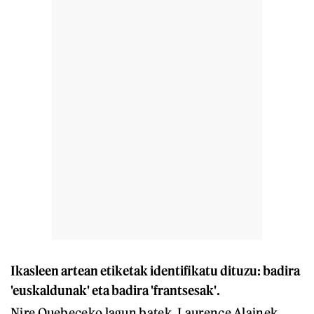
Ikasleen artean etiketak identifikatu dituzu: badira
'euskaldunak' eta badira 'frantsesak'.
Nire Quebeceko lagun batek, Laurence Alainek,