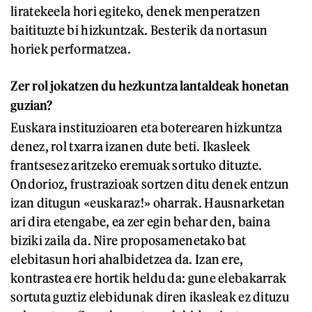
liratekeela hori egiteko, denek menperatzen
baitituzte bi hizkuntzak. Besterik da nortasun
horiek performatzea.
Zer rol jokatzen du hezkuntza lantaldeak honetan
guzian?
Euskara instituzioaren eta boterearen hizkuntza
denez, rol txarra izanen dute beti. Ikasleek
frantsesez aritzeko eremuak sortuko dituzte.
Ondorioz, frustrazioak sortzen ditu denek entzun
izan ditugun «euskaraz!» oharrak. Hausnarketan
ari dira etengabe, ea zer egin behar den, baina
biziki zaila da. Nire proposamenetako bat
elebitasun hori ahalbidetzea da. Izan ere,
kontrastea ere hortik heldu da: gune elebakarrak
sortuta guztiz elebidunak diren ikasleak ez dituzu