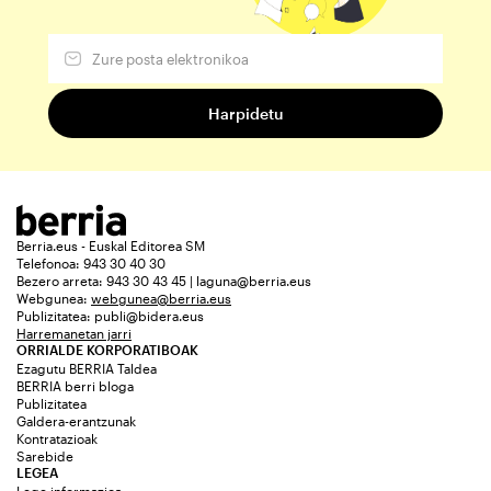
Berria.eus - Euskal Editorea SM
Telefonoa: 943 30 40 30
Bezero arreta: 943 30 43 45 | laguna@berria.eus
Webgunea:
webgunea@berria.eus
Publizitatea:
publi@bidera.eus
Harremanetan jarri
ORRIALDE KORPORATIBOAK
Ezagutu BERRIA Taldea
BERRIA berri bloga
Publizitatea
Galdera-erantzunak
Kontratazioak
Sarebide
LEGEA