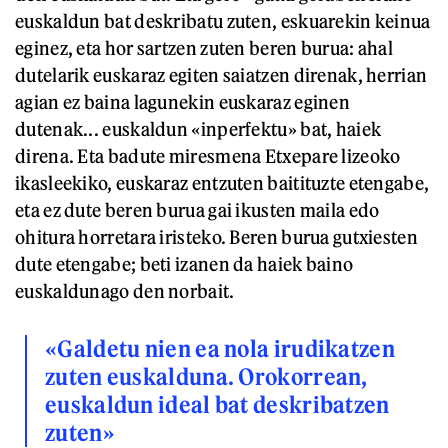
euskaldun bat deskribatu zuten, eskuarekin keinua
eginez, eta hor sartzen zuten beren burua: ahal
dutelarik euskaraz egiten saiatzen direnak, herrian
agian ez baina lagunekin euskaraz eginen
dutenak... euskaldun «inperfektu» bat, haiek
direna. Eta badute miresmena Etxepare lizeoko
ikasleekiko, euskaraz entzuten baitituzte etengabe,
eta ez dute beren burua gai ikusten maila edo
ohitura horretara iristeko. Beren burua gutxiesten
dute etengabe; beti izanen da haiek baino
euskaldunago den norbait.
«Galdetu nien ea nola irudikatzen
zuten euskalduna. Orokorrean,
euskaldun ideal bat deskribatzen
zuten»