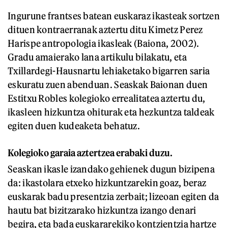
Ingurune frantses batean euskaraz ikasteak sortzen
dituen kontraerranak aztertu ditu Kimetz Perez
Harispe antropologia ikasleak (Baiona, 2002).
Gradu amaierako lana artikulu bilakatu, eta
Txillardegi-Hausnartu lehiaketako bigarren saria
eskuratu zuen abenduan. Seaskak Baionan duen
Estitxu Robles kolegioko errealitatea aztertu du,
ikasleen hizkuntza ohiturak eta hezkuntza taldeak
egiten duen kudeaketa behatuz.
Kolegioko garaia aztertzea erabaki duzu.
Seaskan ikasle izandako gehienek dugun bizipena
da: ikastolara etxeko hizkuntzarekin goaz, beraz
euskarak badu presentzia zerbait; lizeoan egiten da
hautu bat bizitzarako hizkuntza izango denari
begira, eta bada euskararekiko kontzientzia hartze