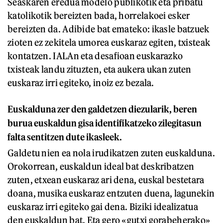
Seaskaren eredua modelo publikotik eta pribatu
katolikotik bereizten bada, horrelakoei esker
bereizten da. Adibide bat emateko: ikasle batzuek
zioten ez zekitela umorea euskaraz egiten, txisteak
kontatzen. IALAn eta desafioan euskarazko
txisteak landu zituzten, eta aukera ukan zuten
euskaraz irri egiteko, inoiz ez bezala.
Euskalduna zer den galdetzen diezularik, beren
burua euskaldun gisa identifikatzeko zilegitasun
falta sentitzen dute ikasleek.
Galdetu nien ea nola irudikatzen zuten euskalduna.
Orokorrean, euskaldun ideal bat deskribatzen
zuten, etxean euskaraz ari dena, euskal bestetara
doana, musika euskaraz entzuten duena, lagunekin
euskaraz irri egiteko gai dena. Biziki idealizatua
den euskaldun bat. Eta gero «gutxi gorabeherako»