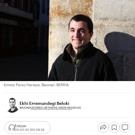
Kimetz Perez Harispe, Baionan. BERRIA
Ekhi Erremundegi Beloki
2026KO URTARRILAREN 16A
BAIONA
05:00
Entzun
00:00:00
00:09:28