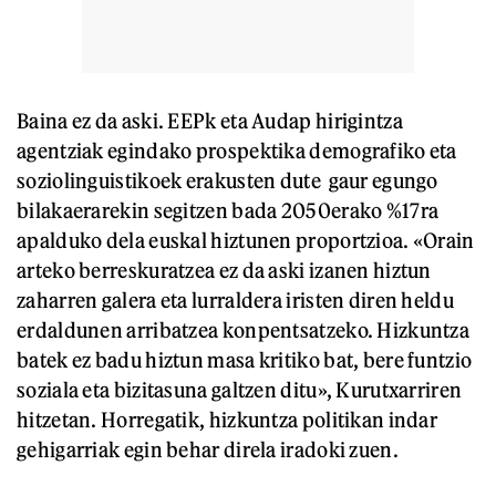
Baina ez da aski. EEPk eta Audap hirigintza
agentziak egindako prospektika demografiko eta
soziolinguistikoek erakusten dute gaur egungo
bilakaerarekin segitzen bada 2050erako %17ra
apalduko dela euskal hiztunen proportzioa. «Orain
arteko berreskuratzea ez da aski izanen hiztun
zaharren galera eta lurraldera iristen diren heldu
erdaldunen arribatzea konpentsatzeko. Hizkuntza
batek ez badu hiztun masa kritiko bat, bere funtzio
soziala eta bizitasuna galtzen ditu», Kurutxarriren
hitzetan. Horregatik, hizkuntza politikan indar
gehigarriak egin behar direla iradoki zuen.