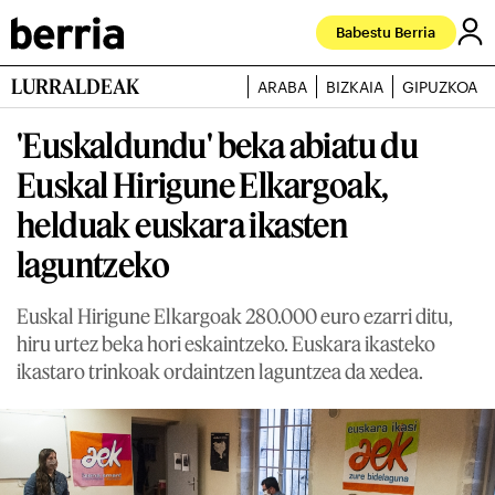
Babestu Berria
LURRALDEAK
ARABA
BIZKAIA
GIPUZKOA
'Euskaldundu' beka abiatu du
Euskal Hirigune Elkargoak,
helduak euskara ikasten
laguntzeko
Euskal Hirigune Elkargoak 280.000 euro ezarri ditu,
hiru urtez beka hori eskaintzeko. Euskara ikasteko
ikastaro trinkoak ordaintzen laguntzea da xedea.