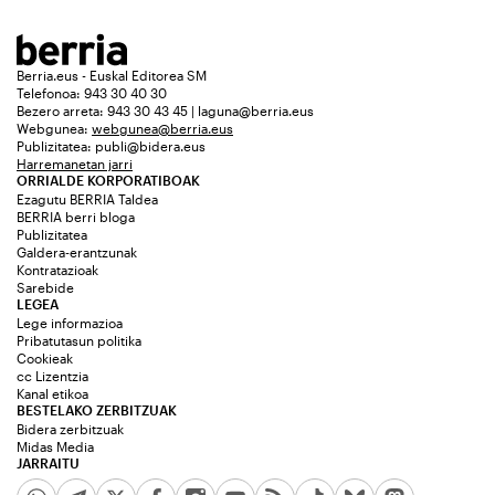
Berria.eus - Euskal Editorea SM
Telefonoa: 943 30 40 30
Bezero arreta: 943 30 43 45 | laguna@berria.eus
Webgunea:
webgunea@berria.eus
Publizitatea:
publi@bidera.eus
Harremanetan jarri
ORRIALDE KORPORATIBOAK
Ezagutu BERRIA Taldea
BERRIA berri bloga
Publizitatea
Galdera-erantzunak
Kontratazioak
Sarebide
LEGEA
Lege informazioa
Pribatutasun politika
Cookieak
cc Lizentzia
Kanal etikoa
BESTELAKO ZERBITZUAK
Bidera zerbitzuak
Midas Media
JARRAITU