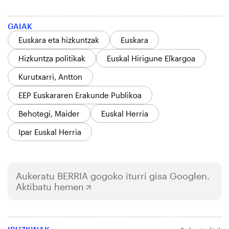
GAIAK
Euskara eta hizkuntzak
Euskara
Hizkuntza politikak
Euskal Hirigune Elkargoa
Kurutxarri, Antton
EEP Euskararen Erakunde Publikoa
Behotegi, Maider
Euskal Herria
Ipar Euskal Herria
Aukeratu
BERRIA
gogoko iturri gisa Googlen.
Aktibatu hemen