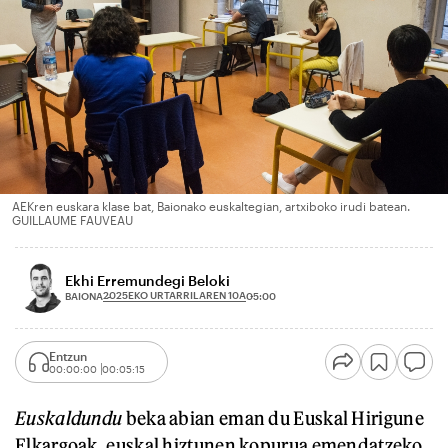
AEKren euskara klase bat, Baionako euskaltegian, artxiboko irudi batean.
GUILLAUME FAUVEAU
Ekhi Erremundegi Beloki
2025EKO URTARRILAREN 10A
BAIONA
05:00
Entzun
00:00:00
00:05:15
Euskaldundu
beka abian eman du Euskal Hirigune
Elkargoak, euskal hiztunen kopurua emendatzeko