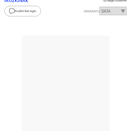
IRUZKINAK
Ez dago iruzkinik
Iruzkin bat egin
ORDENATU