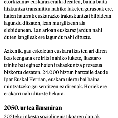
etorkizuna» euskaraz eraiki dezaten, baina baita
hizkuntza transmititu nahiko luketen gurasoak ere,
haien haurrak euskarazko irakaskuntza ibilbidean
lagundu ditzaten, izan murgiltzean ala
elebidunean. Lan arloan euskaraz jardun nahi
duten langileak ere lagundu nahi dituzte.
Azkenik, gau eskoletan euskara ikasten ari diren
ikasleengana ere iritsi nahiko lukete, ikastaro
trinko bat eginez haien irakaskuntza prozesua
bizkortu dezaten. 24.000 hiztun hartzaile daude
Ipar Euskal Herrian, euskara ulertu bai baina
mintzatzeko gai sentitzen ez direnak. Horiek ere
erakarri nahi dituzte bekara.
2050. urtea ikusmiran
2021eko inkesta soziolinguistikoaren datuak