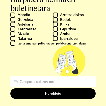
buletinetara
Mendia
Arratsaldekoa
Goizekoa
Badok
Astekaria
Kinka
Kazetaritza
Gipuzkoa
Bizkaia
Araba
Nafarroa
Iparraldea
Izena ematean
pribatutasun politika
onartzen duzu.