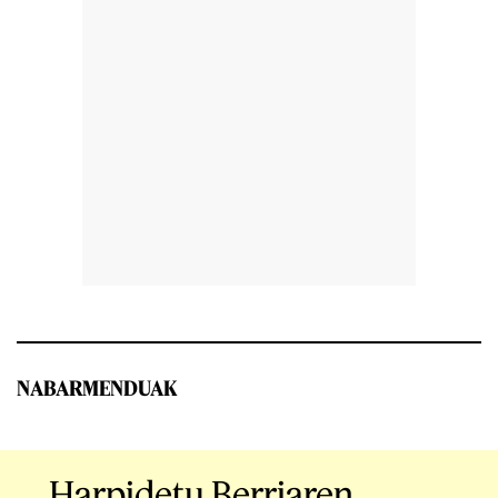
NABARMENDUAK
Harpidetu Berriaren