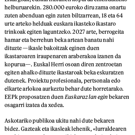
helburuarekin. 280.000 euroko diru zama onartu
zuten abenduan egin zuten biltzarrean, 18 eta 64
urte arteko helduak euskara ikasteko ikastaro
trinkoak egiten laguntzeko. 2027 arte, berrogeita
hamar eta berrehun beka artean banatu nahi
dituzte —ikasle bakoitzak eginen duen
ikastaroaren iraupenaren araberakoa izanen da
kopurua—. Euskal Herri osoan diren zentroetan
egiten ahalko dituzte ikastaroak beka eskuratzen
dutenek. Proiektu profesionala, pertsonala edo
elkarte arlokoa aurkeztu behar dute horretarako.
EEPk proposatzen duen
Euskaraz lan egin
bekaren
osagarri izatea da xedea.
Askotariko publikoa ukitu nahi dute bekaren
bidez. Gazteak eta ikasleak lehenik, «lurraldearen