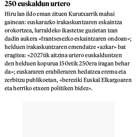
250 euskaldun urtero
Hiru lan ildo eman zituen Kurutxarrik mahai
gainean: euskarazko irakaskuntzaren eskaintza
orokortzea, lurraldeko ikastetxe guzietan izan
dadin aukera «frantsesezko eskaintzaren ondoan»;
helduen irakaskuntzaren emendatze «azkar» bat
eragitea: «2027tik aitzina urtero euskalduntzen
den helduen kopurua 150etik 250era iragan behar
da»; euskararen erabileraren hedatzea eremu eta
zerbitzu publikoetan, «bereziki Euskal Elkargoaren
eta herriko etxeen politiken bidez».