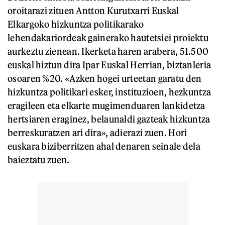
oroitarazi zituen Antton Kurutxarri Euskal
Elkargoko hizkuntza politikarako
lehendakariordeak gainerako hautetsiei proiektu
aurkeztu zienean. Ikerketa haren arabera, 51.500
euskal hiztun dira Ipar Euskal Herrian, biztanleria
osoaren %20. «Azken hogei urteetan garatu den
hizkuntza politikari esker, instituzioen, hezkuntza
eragileen eta elkarte mugimenduaren lankidetza
hertsiaren eraginez, belaunaldi gazteak hizkuntza
berreskuratzen ari dira», adierazi zuen. Hori
euskara biziberritzen ahal denaren seinale dela
baieztatu zuen.