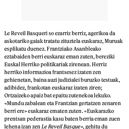
Le Reveil Basqueri so ezarriz berriz, agerikoa da
askotariko gaiak tratatu zituztela euskaraz, Muruak
esplikatu duenez. Frantziako Asanbleako
eztabaiden berri euskaraz eman zuten, bereziki
Euskal Herriko politikariak zirenean. Herriz
herriko informazioa frantsesez izaten zen
gehienetan, baina auzi judizialei buruzko testuak,
adibidez, frankotan euskaraz izaten ziren;
Ortzaizeko apaiz bat epaitu zutenekoa lekuko.
«Mundu zabalean eta Frantzian gertatzen zenaren
berri ere» euskaraz ematen zuten. «Euskarazko
prentsan pederastia kasu baten berria eman zuen
lehena izan zen
Le Reveil Basque
», gehitu du