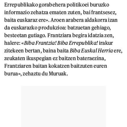
Errepublikako gorabehera politikoei buruzko
informazio zehatza ematen zuten, bai frantsesez,
baita euskaraz ere». Aroen arabera aldakorra izan
da euskarazko produkzioa: batzuetan gehiago,
besteetan gutiago. Frantziara begira idatzia zen,
halere: «
Biba Frantzia! Biba Errepublika!
irakur
zitekeen bertan, baina baita
Biba Euskal Herria
ere,
zeukaten ikuspegian ez baitzen bateraezina,
Frantziaren baitan kokatzen baitzuten euren
burua», zehaztu du Muruak.