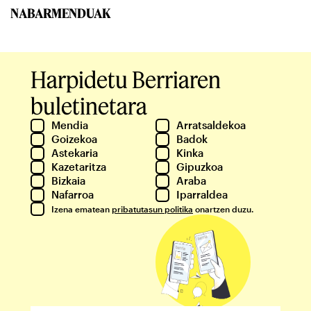
NABARMENDUAK
Harpidetu Berriaren
buletinetara
Mendia
Arratsaldekoa
Goizekoa
Badok
Astekaria
Kinka
Kazetaritza
Gipuzkoa
Bizkaia
Araba
Nafarroa
Iparraldea
Izena ematean
pribatutasun politika
onartzen duzu.