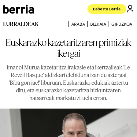
Babestu Berria
LURRALDEAK
ARABA
BIZKAIA
GIPUZKOA
Euskarazko kazetaritzaren primiziak
ikergai
Imanol Murua kazetaritza irakasle eta ikertzaileak 'Le
Reveil Basque' aldizkari elebiduna izan du aztergai
'Biba gorriac!' liburuan. Euskarazko edukiak aztertu
ditu, eta euskarazko kazetaritza hizkuntzaren
hatsarreak markatu zituela erran.