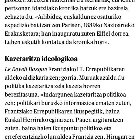
pertsonan idatzitako kronika batzuk ere bazirela
zehaztu du. «Adibidez, euskaldunez osaturiko
espedizio bat izan zen Parisen, 1889ko Nazioarteko
Erakusketara; han inauguratu zuten Eiffel dorrea.
Lehen eskutik kontatua da kronika hori».
Kazetaritza ideologikoa
Le Reveil Basque
Frantziako III. Errepublikaren
aldeko aldizkaria zen; gorria. Muruak azaldu du
politika kazetaritza zela kazeta horren
berezitasuna. «Indargunea kazetaritza politikoa
zen: politikari buruzko informazioa ematen zuten,
Frantziako Errepublikaren ikuspegitik, baina
Euskal Herrirako egina zen. Pauen argitaratzen
zuten, baina haien ikuspuntu politikoa eta
erreferentziazko lurraldea Frantzia zen. Hirugarren