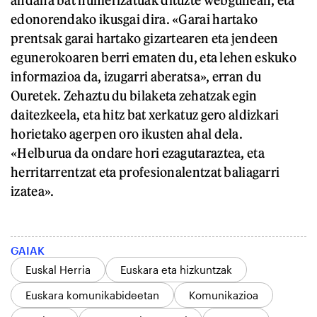
edonorendako ikusgai dira. «Garai hartako
prentsak garai hartako gizartearen eta jendeen
egunerokoaren berri ematen du, eta lehen eskuko
informazioa da, izugarri aberatsa», erran du
Ouretek. Zehaztu du bilaketa zehatzak egin
daitezkeela, eta hitz bat xerkatuz gero aldizkari
horietako agerpen oro ikusten ahal dela.
«Helburua da ondare hori ezagutaraztea, eta
herritarrentzat eta profesionalentzat baliagarri
izatea».
GAIAK
Euskal Herria
Euskara eta hizkuntzak
Euskara komunikabideetan
Komunikazioa