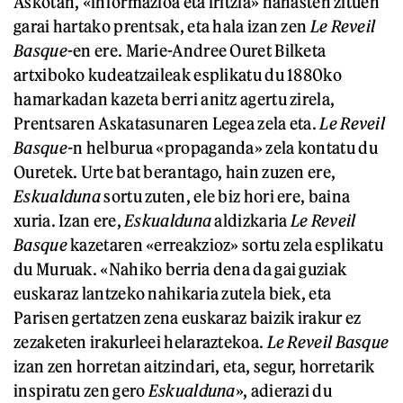
Askotan, «informazioa eta iritzia» nahasten zituen
garai hartako prentsak, eta hala izan zen
Le Reveil
Basque
-en ere. Marie-Andree Ouret Bilketa
artxiboko kudeatzaileak esplikatu du 1880ko
hamarkadan kazeta berri anitz agertu zirela,
Prentsaren Askatasunaren Legea zela eta.
Le Reveil
Basque-
n helburua «propaganda» zela kontatu du
Ouretek. Urte bat berantago, hain zuzen ere,
Eskualduna
sortu zuten, ele biz hori ere, baina
xuria. Izan ere,
Eskualduna
aldizkaria
Le Reveil
Basque
kazetaren «erreakzioz» sortu zela esplikatu
du Muruak. «Nahiko berria dena da gai guziak
euskaraz lantzeko nahikaria zutela biek, eta
Parisen gertatzen zena euskaraz baizik irakur ez
zezaketen irakurleei helaraztekoa.
Le Reveil Basque
izan zen horretan aitzindari, eta, segur, horretarik
inspiratu zen gero
Eskualduna
», adierazi du