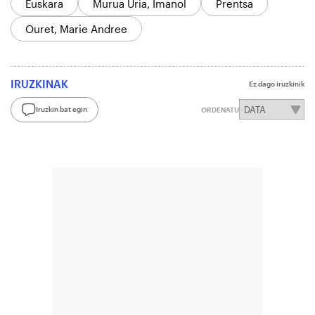
Euskara
Murua Uria, Imanol
Prentsa
Ouret, Marie Andree
IRUZKINAK
Ez dago iruzkinik
Iruzkin bat egin
ORDENATU