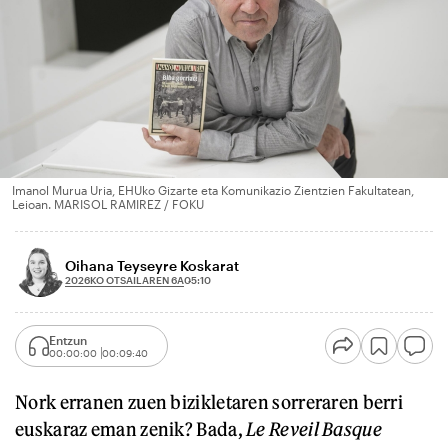
Imanol Murua Uria, EHUko Gizarte eta Komunikazio Zientzien Fakultatean,
Leioan. MARISOL RAMIREZ / FOKU
Oihana Teyseyre Koskarat
2026KO OTSAILAREN 6A
05:10
Entzun
00:00:00
00:09:40
Nork erranen zuen bizikletaren sorreraren berri
euskaraz eman zenik? Bada,
Le Reveil Basque