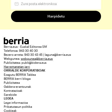
Berria.eus - Euskal Editorea SM
Telefonoa: 943 30 40 30
Bezero arreta: 943 30 43 45 | laguna@berria.eus
Webgunea:
webgunea@berria.eus
Publizitatea:
publi@bidera.eus
Harremanetan jarri
ORRIALDE KORPORATIBOAK
Ezagutu BERRIA Taldea
BERRIA berri bloga
Publizitatea
Galdera-erantzunak
Kontratazioak
Sarebide
LEGEA
Lege informazioa
Pribatutasun politika
Cookieak