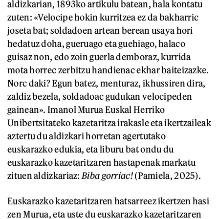
aldizkarian, 1893ko artikulu batean, hala kontatu
zuten: «Velocipe hokin kurritzea ez da bakharric
joseta bat; soldadoen artean berean usaya hori
hedatuz doha, gueruago eta guehiago, halaco
guisaz non, edo zoin guerla demboraz, kurrida
mota horrec zerbitzu handienac ekhar baiteizazke.
Norc daki? Egun batez, menturaz, ikhussiren dira,
zaldiz bezela, soldadoac gudukan velocipeden
gainean». Imanol Murua Euskal Herriko
Unibertsitateko kazetaritza irakasle eta ikertzaileak
aztertu du aldizkari horretan agertutako
euskarazko edukia, eta liburu bat ondu du
euskarazko kazetaritzaren hastapenak markatu
zituen aldizkariaz:
Biba gorriac!
(Pamiela, 2025).
Euskarazko kazetaritzaren hatsarreez ikertzen hasi
zen Murua, eta uste du euskarazko kazetaritzaren