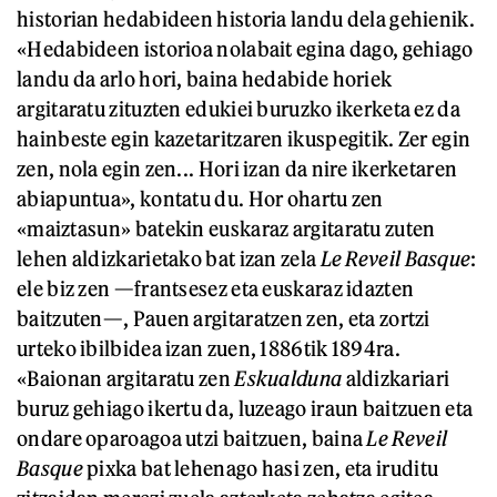
historian hedabideen historia landu dela gehienik.
«Hedabideen istorioa nolabait egina dago, gehiago
landu da arlo hori, baina hedabide horiek
argitaratu zituzten edukiei buruzko ikerketa ez da
hainbeste egin kazetaritzaren ikuspegitik. Zer egin
zen, nola egin zen... Hori izan da nire ikerketaren
abiapuntua», kontatu du. Hor ohartu zen
«maiztasun» batekin euskaraz argitaratu zuten
lehen aldizkarietako bat izan zela
Le Reveil Basque
:
ele biz zen —frantsesez eta euskaraz idazten
baitzuten—, Pauen argitaratzen zen, eta zortzi
urteko ibilbidea izan zuen, 1886tik 1894ra.
«Baionan argitaratu zen
Eskualduna
aldizkariari
buruz gehiago ikertu da, luzeago iraun baitzuen eta
ondare oparoagoa utzi baitzuen, baina
Le Reveil
Basque
pixka bat lehenago hasi zen, eta iruditu