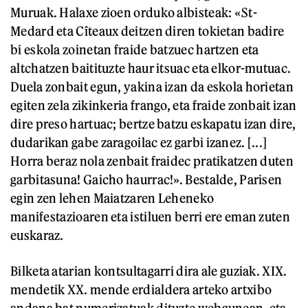
Muruak. Halaxe zioen orduko albisteak: «St-
Medard eta Cîteaux deitzen diren tokietan badire
bi eskola zoinetan fraide batzuec hartzen eta
altchatzen baitituzte haur itsuac eta elkor-mutuac.
Duela zonbait egun, yakina izan da eskola horietan
egiten zela zikinkeria frango, eta fraide zonbait izan
dire preso hartuac; bertze batzu eskapatu izan dire,
dudarikan gabe zaragoilac ez garbi izanez. [...]
Horra beraz nola zenbait fraidec pratikatzen duten
garbitasuna! Gaicho haurrac!». Bestalde, Parisen
egin zen lehen Maiatzaren Leheneko
manifestazioaren eta istiluen berri ere eman zuten
euskaraz.
Bilketa atarian kontsultagarri dira ale guziak. XIX.
mendetik XX. mende erdialdera arteko artxibo
andana bat numerizatuak dituzte webgunean, eta