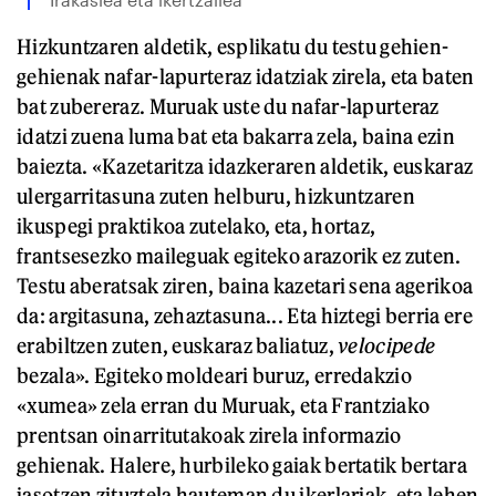
Hizkuntzaren aldetik, esplikatu du testu gehien-
gehienak nafar-lapurteraz idatziak zirela, eta baten
bat zubereraz. Muruak uste du nafar-lapurteraz
idatzi zuena luma bat eta bakarra zela, baina ezin
baiezta. «Kazetaritza idazkeraren aldetik, euskaraz
ulergarritasuna zuten helburu, hizkuntzaren
ikuspegi praktikoa zutelako, eta, hortaz,
frantsesezko maileguak egiteko arazorik ez zuten.
Testu aberatsak ziren, baina kazetari sena agerikoa
da: argitasuna, zehaztasuna... Eta hiztegi berria ere
erabiltzen zuten, euskaraz baliatuz,
velocipede
bezala». Egiteko moldeari buruz, erredakzio
«xumea» zela erran du Muruak, eta Frantziako
prentsan oinarritutakoak zirela informazio
gehienak. Halere, hurbileko gaiak bertatik bertara
jasotzen zituztela hauteman du ikerlariak, eta lehen