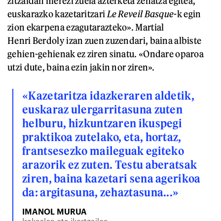
zitzaidan merezi zuela azterketa zehatza egitea,
euskarazko kazetaritzari
Le Reveil Basque
-k egin
zion ekarpena ezagutarazteko». Martial
Henri Berdoly izan zuen zuzendari, baina albiste
gehien-gehienak ez ziren sinatu. «Ondare oparoa
utzi dute, baina ezin jakin nor ziren».
«Kazetaritza idazkeraren aldetik,
euskaraz ulergarritasuna zuten
helburu, hizkuntzaren ikuspegi
praktikoa zutelako, eta, hortaz,
frantsesezko maileguak egiteko
arazorik ez zuten. Testu aberatsak
ziren, baina kazetari sena agerikoa
da: argitasuna, zehaztasuna...»
IMANOL MURUA
Irakaslea eta ikertzailea