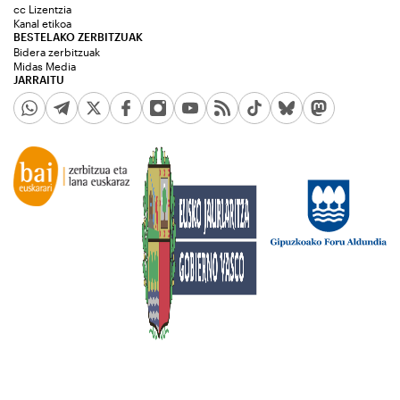
cc Lizentzia
Kanal etikoa
BESTELAKO ZERBITZUAK
Bidera zerbitzuak
Midas Media
JARRAITU