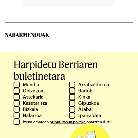
NABARMENDUAK
Harpidetu Berriaren
buletinetara
Mendia
Arratsaldekoa
Goizekoa
Badok
Astekaria
Kinka
Kazetaritza
Gipuzkoa
Bizkaia
Araba
Nafarroa
Iparraldea
Izena ematean
pribatutasun politika
onartzen duzu.