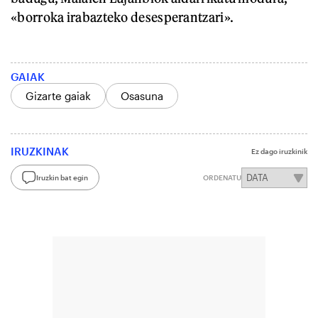
«borroka irabazteko desesperantzari».
GAIAK
Gizarte gaiak
Osasuna
IRUZKINAK
Ez dago iruzkinik
Iruzkin bat egin
ORDENATU