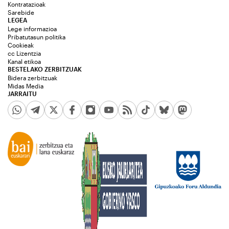
Kontratazioak
Sarebide
LEGEA
Lege informazioa
Pribatutasun politika
Cookieak
cc Lizentzia
Kanal etikoa
BESTELAKO ZERBITZUAK
Bidera zerbitzuak
Midas Media
JARRAITU