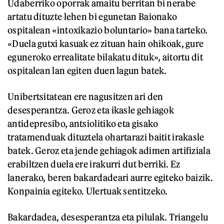
Udaberriko oporrak amaitu berritan bi nerabe
artatu dituzte lehen bi egunetan Baionako
ospitalean «intoxikazio boluntario» bana tarteko.
«Duela gutxi kasuak ez zituan hain ohikoak, gure
eguneroko errealitate bilakatu dituk», aitortu dit
ospitalean lan egiten duen lagun batek.
Unibertsitatean ere nagusitzen ari den
desesperantza. Geroz eta ikasle gehiagok
antidepresibo, antsiolitiko eta gisako
tratamenduak dituztela ohartarazi baitit irakasle
batek. Geroz eta jende gehiagok adimen artifiziala
erabiltzen duela ere irakurri dut berriki. Ez
lanerako, beren bakardadeari aurre egiteko baizik.
Konpainia egiteko. Ulertuak sentitzeko.
Bakardadea, desesperantza eta pilulak. Triangelu