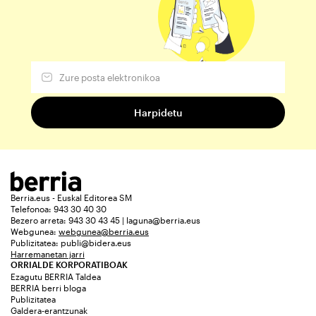
Berria.eus - Euskal Editorea SM
Telefonoa: 943 30 40 30
Bezero arreta: 943 30 43 45 | laguna@berria.eus
Webgunea:
webgunea@berria.eus
Publizitatea:
publi@bidera.eus
Harremanetan jarri
ORRIALDE KORPORATIBOAK
Ezagutu BERRIA Taldea
BERRIA berri bloga
Publizitatea
Galdera-erantzunak