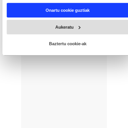
characteristics (fingerprinting)
Find out more about how your personal data is processed
Onartu cookie guztiak
and set your preferences in the
details section
.
Webgune honek cookie propioak eta hirugarrenen cookie-
Aukeratu
fitxategiak erabiltzen ditu. Zure esperientzia eta zerbitzuak
hobetzeko asmoz, cookie teknologiaz baliatzen gara. Ohar
hau onartuz gero, teknologia hori erabiltzeko baimen
esplizitua ematen diguzu.
Gehiago irakurri
Baztertu cookie-ak