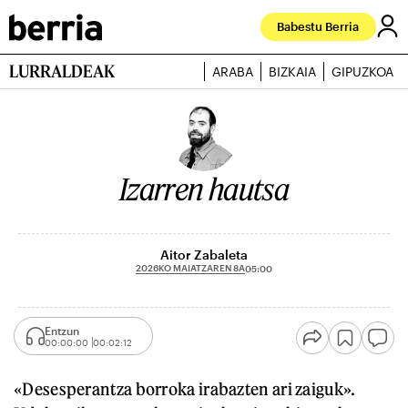
Babestu Berria
LURRALDEAK
ARABA
BIZKAIA
GIPUZKOA
Izarren hautsa
Aitor Zabaleta
2026KO MAIATZAREN 8A
05:00
Entzun
00:00:00
00:02:12
«Desesperantza borroka irabazten ari zaiguk».