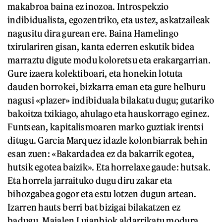
makabroa baina ez inozoa. Introspekzio
indibidualista, egozentriko, eta ustez, askatzaileak
nagusitu dira gurean ere. Baina Hamelingo
txirulariren gisan, kanta ederren eskutik bidea
marraztu digute modu koloretsu eta erakargarrian.
Gure izaera kolektiboari, eta honekin lotuta
dauden borrokei, bizkarra eman eta gure helburu
nagusi «plazer» indibiduala bilakatu dugu; gutariko
bakoitza txikiago, ahulago eta hauskorrago eginez.
Funtsean, kapitalismoaren marko guztiak irentsi
ditugu. Garcia Marquez idazle kolonbiarrak behin
esan zuen: «Bakardadea ez da bakarrik egotea,
hutsik egotea baizik». Eta horrelaxe gaude: hutsak.
Eta horrela jarraituko dugu diru zakar eta
bihozgabea gogor eta estu lotzen dugun artean.
Izarren hauts berri bat bizigai bilakatzen ez
badugu, Maialen Lujanbiok aldarrikatu modura,