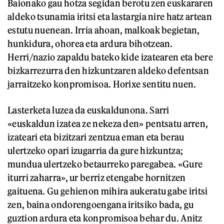
Baionako gau hotza segidan berotu zen euskararen
aldeko tsunamia iritsi eta lastargia nire hatz artean
estutu nuenean. Irria ahoan, malkoak begietan,
hunkidura, ohorea eta ardura bihotzean.
Herri/nazio zapaldu bateko kide izatearen eta bere
bizkarrezurra den hizkuntzaren aldeko defentsan
jarraitzeko konpromisoa. Horixe sentitu nuen.
Lasterketa luzea da euskaldunona. Sarri
«euskaldun izatea ze nekeza den» pentsatu arren,
izateari eta bizitzari zentzua eman eta berau
ulertzeko opari izugarria da gure hizkuntza;
mundua ulertzeko betaurreko paregabea. «Gure
iturri zaharra», ur berriz etengabe hornitzen
gaituena. Gu gehienon mihira aukeratu gabe iritsi
zen, baina ondorengoengana iritsiko bada, gu
guztion ardura eta konpromisoa behar du. Anitz