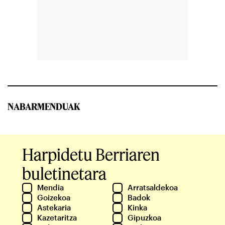
NABARMENDUAK
Harpidetu Berriaren
buletinetara
Mendia
Arratsaldekoa
Goizekoa
Badok
Astekaria
Kinka
Kazetaritza
Gipuzkoa