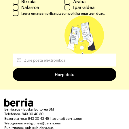
Bizkaia
Araba
Nafarroa
Iparraldea
Izena ematean
pribatutasun politika
onartzen duzu.
Berria.eus - Euskal Editorea SM
Telefonoa: 943 30 40 30
Bezero arreta: 943 30 43 45 | laguna@berria.eus
Webgunea:
webgunea@berria.eus
Publizitatea:
publi@bidera.eus