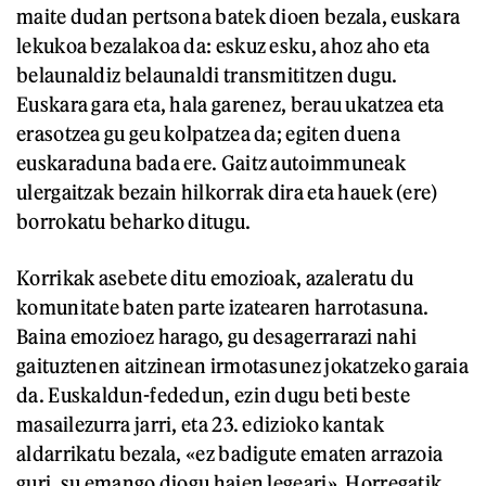
maite dudan pertsona batek dioen bezala, euskara
lekukoa bezalakoa da: eskuz esku, ahoz aho eta
belaunaldiz belaunaldi transmititzen dugu.
Euskara gara eta, hala garenez, berau ukatzea eta
erasotzea gu geu kolpatzea da; egiten duena
euskaraduna bada ere. Gaitz autoimmuneak
ulergaitzak bezain hilkorrak dira eta hauek (ere)
borrokatu beharko ditugu.
Korrikak asebete ditu emozioak, azaleratu du
komunitate baten parte izatearen harrotasuna.
Baina emozioez harago, gu desagerrarazi nahi
gaituztenen aitzinean irmotasunez jokatzeko garaia
da. Euskaldun-fededun, ezin dugu beti beste
masailezurra jarri, eta 23. edizioko kantak
aldarrikatu bezala, «ez badigute ematen arrazoia
guri, su emango diogu haien legeari». Horregatik,