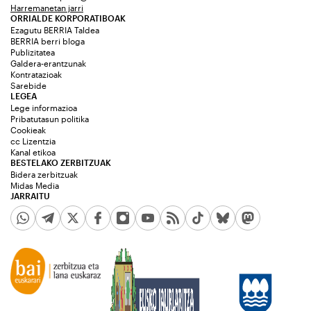
Harremanetan jarri
ORRIALDE KORPORATIBOAK
Ezagutu BERRIA Taldea
BERRIA berri bloga
Publizitatea
Galdera-erantzunak
Kontratazioak
Sarebide
LEGEA
Lege informazioa
Pribatutasun politika
Cookieak
cc Lizentzia
Kanal etikoa
BESTELAKO ZERBITZUAK
Bidera zerbitzuak
Midas Media
JARRAITU