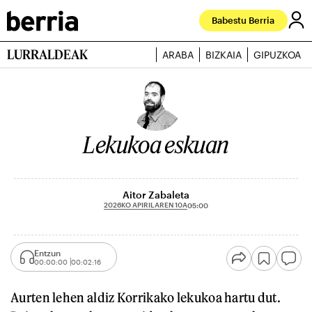
Babestu Berria
LURRALDEAK
ARABA
BIZKAIA
GIPUZKOA
Lekukoa eskuan
Aitor Zabaleta
2026KO APIRILAREN 10A
05:00
Entzun
00:00:00
00:02:16
Aurten lehen aldiz Korrikako lekukoa hartu dut.