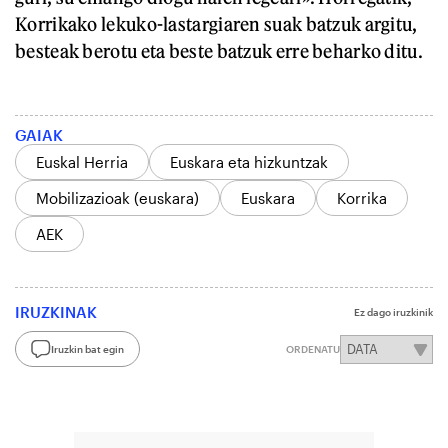
Korrikako lekuko-lastargiaren suak batzuk argitu,
besteak berotu eta beste batzuk erre beharko ditu.
GAIAK
Euskal Herria
Euskara eta hizkuntzak
Mobilizazioak (euskara)
Euskara
Korrika
AEK
IRUZKINAK
Ez dago iruzkinik
Iruzkin bat egin
ORDENATU