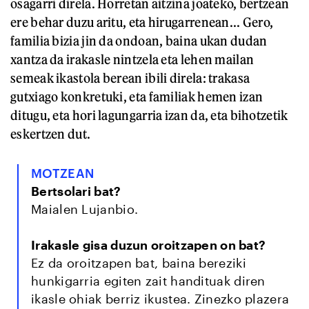
osagarri direla. Horretan aitzina joateko, bertzean
ere behar duzu aritu, eta hirugarrenean... Gero,
familia bizia jin da ondoan, baina ukan dudan
xantza da irakasle nintzela eta lehen mailan
semeak ikastola berean ibili direla: trakasa
gutxiago konkretuki, eta familiak hemen izan
ditugu, eta hori lagungarria izan da, eta bihotzetik
eskertzen dut.
MOTZEAN
Bertsolari bat?
Maialen Lujanbio.
Irakasle gisa duzun oroitzapen on bat?
Ez da oroitzapen bat, baina bereziki
hunkigarria egiten zait handituak diren
ikasle ohiak berriz ikustea. Zinezko plazera