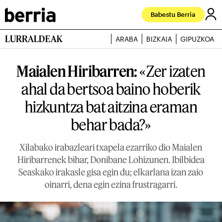
Babestu Berria
LURRALDEAK
ARABA
BIZKAIA
GIPUZKOA
Maialen Hiribarren:
«Zer izaten
ahal da bertsoa baino hoberik
hizkuntza bat aitzina eraman
behar bada?»
Xilabako irabazleari txapela ezarriko dio Maialen
Hiribarrenek bihar, Donibane Lohizunen. Ibilbidea
Seaskako irakasle gisa egin du; elkarlana izan zaio
oinarri, dena egin ezina frustragarri.