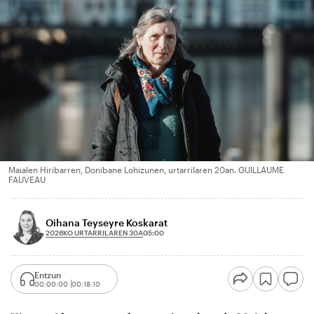
Maialen Hiribarren, Donibane Lohizunen, urtarrilaren 20an. GUILLAUME
FAUVEAU
Oihana Teyseyre Koskarat
2026KO URTARRILAREN 30A
05:00
Entzun
00:00:00
00:18:10