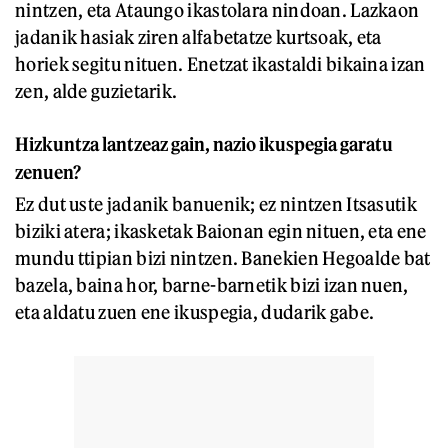
nintzen, eta Ataungo ikastolara nindoan. Lazkaon
jadanik hasiak ziren alfabetatze kurtsoak, eta
horiek segitu nituen. Enetzat ikastaldi bikaina izan
zen, alde guzietarik.
Hizkuntza lantzeaz gain, nazio ikuspegia garatu
zenuen?
Ez dut uste jadanik banuenik; ez nintzen Itsasutik
biziki atera; ikasketak Baionan egin nituen, eta ene
mundu ttipian bizi nintzen. Banekien Hegoalde bat
bazela, baina hor, barne-barnetik bizi izan nuen,
eta aldatu zuen ene ikuspegia, dudarik gabe.