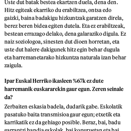
Uste dut batak bestea ekartzen duela, dena den.
Hitz egiteak ekarriko du erabiltzea, ontsa edo
gaizki, baina badakigu hizkuntzak garatzen direla,
berez beren bidea egiten dutela. Eta ez erabiltzeak,
bestean errazago delako, dena galaraziko digula. Ez
naiz soziologoa, sinesten dut dioen horretan, eta
uste dut halere dakigunek hitz egin behar dugula
eta harremanetarako hizkuntza naturala izan behar
zaigula.
Ipar Euskal Herriko ikasleen %67k ez dute
harremanik euskararekin gaur egun. Zeren seinale
da?
Zerbaiten eskasia badela, dudarik gabe. Eskolatik
pasatuko baita transmisioa gaur egun; etxetik eta
karrikatik ez da gehiago posible. Beraz, bai, badu
garrantzi handia eskolak, bai kopuruetan eta bai