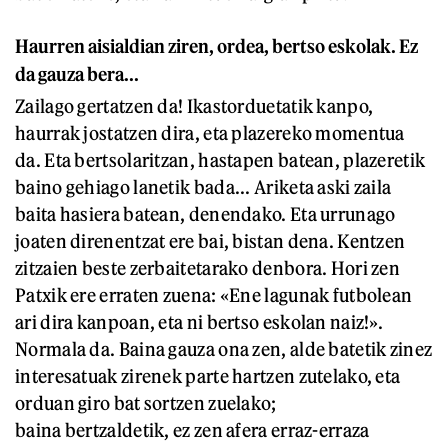
Haurren aisialdian ziren, ordea, bertso eskolak. Ez
da gauza bera...
Zailago gertatzen da! Ikastorduetatik kanpo,
haurrak jostatzen dira, eta plazereko momentua
da. Eta bertsolaritzan, hastapen batean, plazeretik
baino gehiago lanetik bada... Ariketa aski zaila
baita hasiera batean, denendako. Eta urrunago
joaten direnentzat ere bai, bistan dena. Kentzen
zitzaien beste zerbaitetarako denbora. Hori zen
Patxik ere erraten zuena: «Ene lagunak futbolean
ari dira kanpoan, eta ni bertso eskolan naiz!».
Normala da. Baina gauza ona zen, alde batetik zinez
interesatuak zirenek parte hartzen zutelako, eta
orduan giro bat sortzen zuelako;
baina bertzaldetik, ez zen afera erraz-erraza