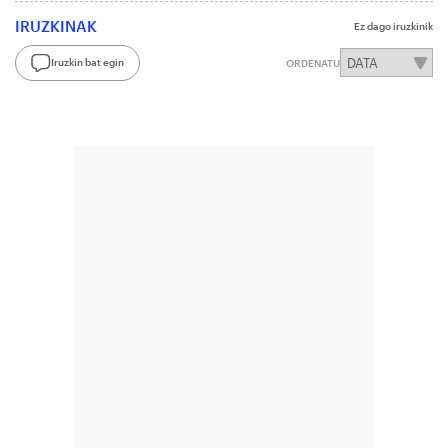
IRUZKINAK
Ez dago iruzkinik
Iruzkin bat egin
ORDENATU