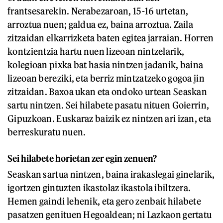
frantsesarekin. Nerabezaroan, 15-16 urtetan,
arroztua nuen; galdua ez, baina arroztua. Zaila
zitzaidan elkarrizketa baten egitea jarraian. Horren
kontzientzia hartu nuen lizeoan nintzelarik,
kolegioan pixka bat hasia nintzen jadanik, baina
lizeoan bereziki, eta berriz mintzatzeko gogoa jin
zitzaidan. Baxoa ukan eta ondoko urtean Seaskan
sartu nintzen. Sei hilabete pasatu nituen Goierrin,
Gipuzkoan. Euskaraz baizik ez nintzen ari izan, eta
berreskuratu nuen.
Sei hilabete horietan zer egin zenuen?
Seaskan sartua nintzen, baina irakaslegai ginelarik,
igortzen gintuzten ikastolaz ikastola ibiltzera.
Hemen gaindi lehenik, eta gero zenbait hilabete
pasatzen genituen Hegoaldean; ni Lazkaon gertatu