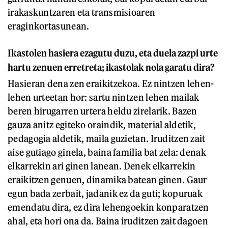
irakaskuntzaren eta transmisioaren
eraginkortasunean.
Ikastolen hasiera ezagutu duzu, eta duela zazpi urte
hartu zenuen erretreta; ikastolak nola garatu dira?
Hasieran dena zen eraikitzekoa. Ez nintzen lehen-
lehen urteetan hor: sartu nintzen lehen mailak
beren hirugarren urtera heldu zirelarik. Bazen
gauza anitz egiteko oraindik, material aldetik,
pedagogia aldetik, maila guzietan. Iruditzen zait
aise gutiago ginela, baina familia bat zela: denak
elkarrekin ari ginen lanean. Denek elkarrekin
eraikitzen genuen, dinamika batean ginen. Gaur
egun bada zerbait, jadanik ez da guti; kopuruak
emendatu dira, ez dira lehengoekin konparatzen
ahal, eta hori ona da. Baina iruditzen zait dagoen