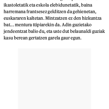
ikastoletatik eta eskola elebidunetatik, baina
harremana frantsesez gelditzen da gehienetan,
euskararen kaltetan. Mintzatzen ez den hizkuntza
bat... mentura ttipiarekin da. Adin guzietako
jendeentzat balio du, eta uste dut belaunaldi guziak
kasu berean gertatzen garela gaur egun.