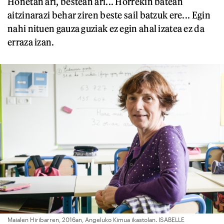
Honetan ari, bestean ari... Horrekin batean
aitzinarazi behar ziren beste sail batzuk ere... Egin
nahi nituen gauza guziak ez egin ahal izatea ez da
erraza izan.
Maialen Hiribarren, 2016an, Angeluko Kimua ikastolan. ISABELLE