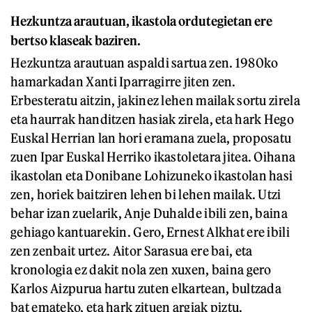
Hezkuntza arautuan, ikastola ordutegietan ere
bertso klaseak baziren.
Hezkuntza arautuan aspaldi sartua zen. 1980ko
hamarkadan Xanti Iparragirre jiten zen.
Erbesteratu aitzin, jakinez lehen mailak sortu zirela
eta haurrak handitzen hasiak zirela, eta hark Hego
Euskal Herrian lan hori eramana zuela, proposatu
zuen Ipar Euskal Herriko ikastoletara jitea. Oihana
ikastolan eta Donibane Lohizuneko ikastolan hasi
zen, horiek baitziren lehen bi lehen mailak. Utzi
behar izan zuelarik, Anje Duhalde ibili zen, baina
gehiago kantuarekin. Gero, Ernest Alkhat ere ibili
zen zenbait urtez. Aitor Sarasua ere bai, eta
kronologia ez dakit nola zen xuxen, baina gero
Karlos Aizpurua hartu zuten elkartean, bultzada
bat emateko, eta hark zituen argiak piztu.