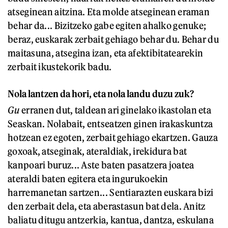
atseginean aitzina. Eta molde atseginean eraman
behar da... Bizitzeko gabe egiten ahalko genuke;
beraz, euskarak zerbait gehiago behar du. Behar du
maitasuna, atsegina izan, eta afektibitatearekin
zerbait ikustekorik badu.
Nola lantzen da hori, eta nola landu duzu zuk?
Gu
erranen dut, taldean ari ginelako ikastolan eta
Seaskan. Nolabait, entseatzen ginen irakaskuntza
hotzean ez egoten, zerbait gehiago ekartzen. Gauza
goxoak, atseginak, ateraldiak, irekidura bat
kanpoari buruz... Aste baten pasatzera joatea
ateraldi baten egitera eta ingurukoekin
harremanetan sartzen... Sentiarazten euskara bizi
den zerbait dela, eta aberastasun bat dela. Anitz
baliatu ditugu antzerkia, kantua, dantza, eskulana