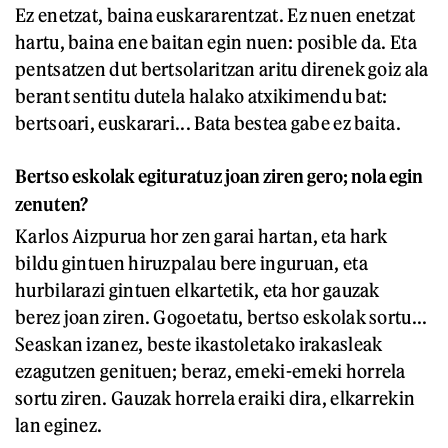
Ez enetzat, baina euskararentzat. Ez nuen enetzat
hartu, baina ene baitan egin nuen: posible da. Eta
pentsatzen dut bertsolaritzan aritu direnek goiz ala
berant sentitu dutela halako atxikimendu bat:
bertsoari, euskarari... Bata bestea gabe ez baita.
Bertso eskolak egituratuz joan ziren gero; nola egin
zenuten?
Karlos Aizpurua hor zen garai hartan, eta hark
bildu gintuen hiruzpalau bere inguruan, eta
hurbilarazi gintuen elkartetik, eta hor gauzak
berez joan ziren. Gogoetatu, bertso eskolak sortu...
Seaskan izanez, beste ikastoletako irakasleak
ezagutzen genituen; beraz, emeki-emeki horrela
sortu ziren. Gauzak horrela eraiki dira, elkarrekin
lan eginez.