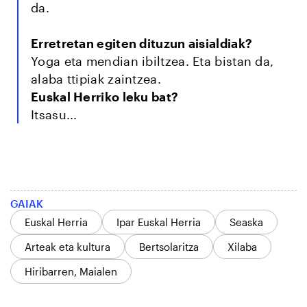
da.
Erretretan egiten dituzun aisialdiak?
Yoga eta mendian ibiltzea. Eta bistan da,
alaba ttipiak zaintzea.
Euskal Herriko leku bat?
Itsasu...
GAIAK
Euskal Herria
Ipar Euskal Herria
Seaska
Arteak eta kultura
Bertsolaritza
Xilaba
Hiribarren, Maialen