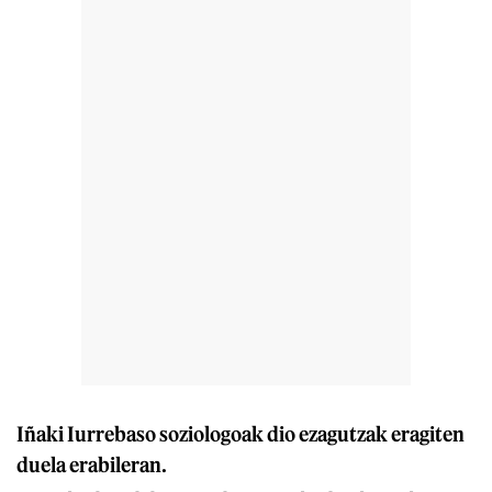
Iñaki Iurrebaso soziologoak dio ezagutzak eragiten
duela erabileran.