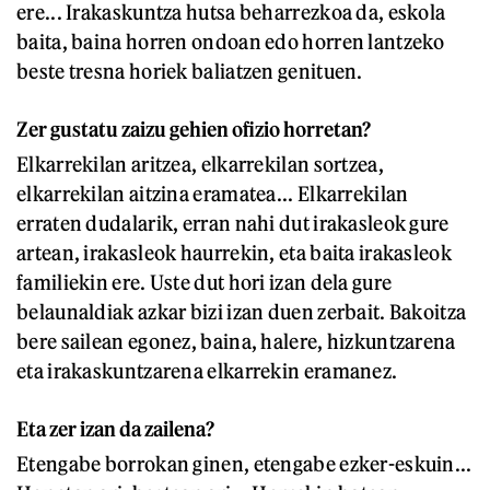
ere... Irakaskuntza hutsa beharrezkoa da, eskola
baita, baina horren ondoan edo horren lantzeko
beste tresna horiek baliatzen genituen.
Zer gustatu zaizu gehien ofizio horretan?
Elkarrekilan aritzea, elkarrekilan sortzea,
elkarrekilan aitzina eramatea... Elkarrekilan
erraten dudalarik, erran nahi dut irakasleok gure
artean, irakasleok haurrekin, eta baita irakasleok
familiekin ere. Uste dut hori izan dela gure
belaunaldiak azkar bizi izan duen zerbait. Bakoitza
bere sailean egonez, baina, halere, hizkuntzarena
eta irakaskuntzarena elkarrekin eramanez.
Eta zer izan da zailena?
Etengabe borrokan ginen, etengabe ezker-eskuin...