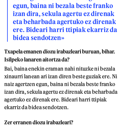
egun, baina ni bezala beste franko
izan dira, sekula agertu ez direnak
eta beharbada agertuko ez direnak
ere. Bideari harri ttipiak ekarriz da
bidea sendotzen»
Txapela emanen diozu irabazleari buruan, bihar.
Isilpeko lanaren aitortza da?
Bai, baina enekin eraman nahi nituzke ni bezala
xinaurri lanean ari izan diren beste guziak ere. Ni
naiz agertzen egun, baina ni bezala beste franko
izan dira, sekula agertu ez direnak eta beharbada
agertuko ez direnak ere. Bideari harri ttipiak
ekarriz da bidea sendotzen.
Zer erranen diozu irabazleari?