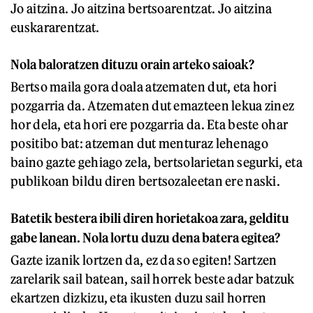
Jo aitzina. Jo aitzina bertsoarentzat. Jo aitzina
euskararentzat.
Nola baloratzen dituzu orain arteko saioak?
Bertso maila gora doala atzematen dut, eta hori
pozgarria da. Atzematen dut emazteen lekua zinez
hor dela, eta hori ere pozgarria da. Eta beste ohar
positibo bat: atzeman dut menturaz lehenago
baino gazte gehiago zela, bertsolarietan segurki, eta
publikoan bildu diren bertsozaleetan ere naski.
Batetik bestera ibili diren horietakoa zara, gelditu
gabe lanean. Nola lortu duzu dena batera egitea?
Gazte izanik lortzen da, ez da so egiten! Sartzen
zarelarik sail batean, sail horrek beste adar batzuk
ekartzen dizkizu, eta ikusten duzu sail horren