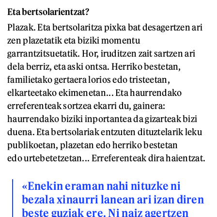
Eta bertsolarientzat?
Plazak. Eta bertsolaritza pixka bat desagertzen ari
zen plazetatik eta biziki momentu
garrantzitsuetatik. Hor, iruditzen zait sartzen ari
dela berriz, eta aski ontsa. Herriko bestetan,
familietako gertaera lorios edo tristeetan,
elkarteetako ekimenetan... Eta haurrendako
erreferenteak sortzea ekarri du, gainera:
haurrendako biziki inportantea da gizarteak bizi
duena. Eta bertsolariak entzuten dituztelarik leku
publikoetan, plazetan edo herriko bestetan
edo urtebetetzetan... Erreferenteak dira haientzat.
«Enekin eraman nahi nituzke ni
bezala xinaurri lanean ari izan diren
beste guziak ere. Ni naiz agertzen