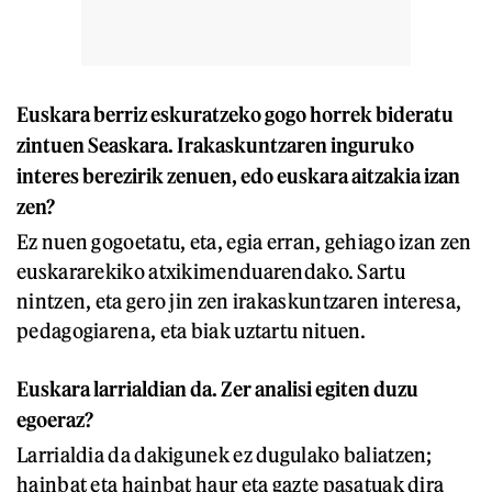
Euskara berriz eskuratzeko gogo horrek bideratu
zintuen Seaskara. Irakaskuntzaren inguruko
interes berezirik zenuen, edo euskara aitzakia izan
zen?
Ez nuen gogoetatu, eta, egia erran, gehiago izan zen
euskararekiko atxikimenduarendako. Sartu
nintzen, eta gero jin zen irakaskuntzaren interesa,
pedagogiarena, eta biak uztartu nituen.
Euskara larrialdian da. Zer analisi egiten duzu
egoeraz?
Larrialdia da dakigunek ez dugulako baliatzen;
hainbat eta hainbat haur eta gazte pasatuak dira