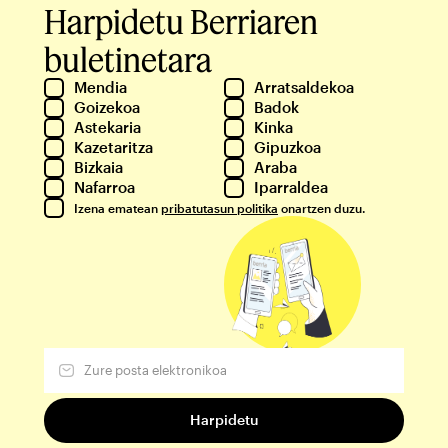
Harpidetu Berriaren
buletinetara
Mendia
Arratsaldekoa
Goizekoa
Badok
Astekaria
Kinka
Kazetaritza
Gipuzkoa
Bizkaia
Araba
Nafarroa
Iparraldea
Izena ematean
pribatutasun politika
onartzen duzu.