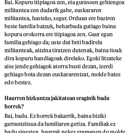
Bai. Kopuru ttipiagoa zen, eta gurasoen gehiengoa
militantea zen dudarik gabe, euskararen
militantea, hasteko, segur. Orduan ere baziren
beste familia batzuk, beharbada gutiago baina
kopuru orokorra ere ttipiagoa zen. Gaur egun
familia gehiago da; uste dut beti badirela
militanteak, aitzina tiratzen dutenak, baina itoak
dira kopuru handiagoak direlako. Egoki litzateke
aise jende gehiagok atorra busti dezan, izerdi
gehiago bota dezan euskararentzat, molde batez
edo bestez.
Haurren hizkuntza jakitatean eraginik badu
horrek?
Bai, badu. Ez horrek bakarrik, baina biziki
garrantzitsua da familiaren geriza. Familiak ez
badu sinesten, haurrak nekez eramanen du molde