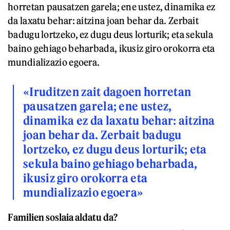
horretan pausatzen garela; ene ustez, dinamika ez
da laxatu behar: aitzina joan behar da. Zerbait
badugu lortzeko, ez dugu deus lorturik; eta sekula
baino gehiago beharbada, ikusiz giro orokorra eta
mundializazio egoera.
«Iruditzen zait dagoen horretan
pausatzen garela; ene ustez,
dinamika ez da laxatu behar: aitzina
joan behar da. Zerbait badugu
lortzeko, ez dugu deus lorturik; eta
sekula baino gehiago beharbada,
ikusiz giro orokorra eta
mundializazio egoera»
Familien soslaia aldatu da?