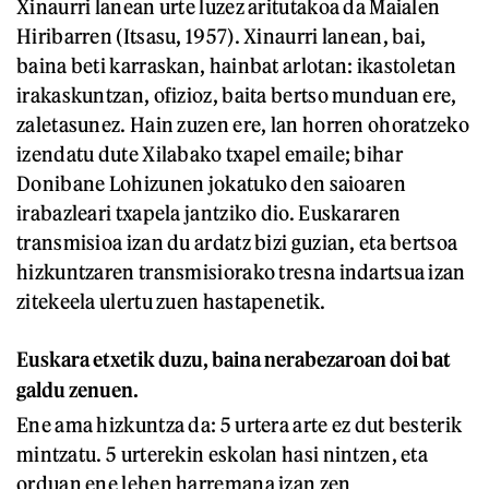
Xinaurri lanean urte luzez aritutakoa da Maialen
Hiribarren (Itsasu, 1957). Xinaurri lanean, bai,
baina beti karraskan, hainbat arlotan: ikastoletan
irakaskuntzan, ofizioz, baita bertso munduan ere,
zaletasunez. Hain zuzen ere, lan horren ohoratzeko
izendatu dute Xilabako txapel emaile; bihar
Donibane Lohizunen jokatuko den saioaren
irabazleari txapela jantziko dio. Euskararen
transmisioa izan du ardatz bizi guzian, eta bertsoa
hizkuntzaren transmisiorako tresna indartsua izan
zitekeela ulertu zuen hastapenetik.
Euskara etxetik duzu, baina nerabezaroan doi bat
galdu zenuen.
Ene ama hizkuntza da: 5 urtera arte ez dut besterik
mintzatu. 5 urterekin eskolan hasi nintzen, eta
orduan ene lehen harremana izan zen