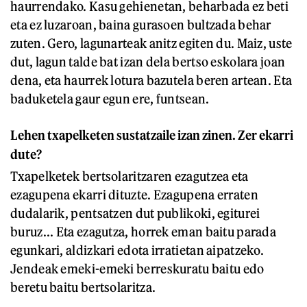
haurrendako. Kasu gehienetan, beharbada ez beti
eta ez luzaroan, baina gurasoen bultzada behar
zuten. Gero, lagunarteak anitz egiten du. Maiz, uste
dut, lagun talde bat izan dela bertso eskolara joan
dena, eta haurrek lotura bazutela beren artean. Eta
baduketela gaur egun ere, funtsean.
Lehen txapelketen sustatzaile izan zinen. Zer ekarri
dute?
Txapelketek bertsolaritzaren ezagutzea eta
ezagupena ekarri dituzte. Ezagupena erraten
dudalarik, pentsatzen dut publikoki, egiturei
buruz... Eta ezagutza, horrek eman baitu parada
egunkari, aldizkari edota irratietan aipatzeko.
Jendeak emeki-emeki berreskuratu baitu edo
beretu baitu bertsolaritza.