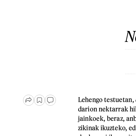
N
Lehengo testuetan,
darion nektarrak h
jainkoek, beraz, an
zikinak ikuzteko, ed