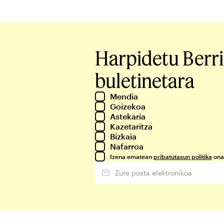
Harpidetu Berr
buletinetara
Mendia
Goizekoa
Astekaria
Kazetaritza
Bizkaia
Nafarroa
Izena ematean
pribatutasun politika
ona