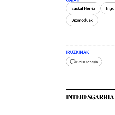
Euskal Herria
Ingu
Bizimoduak
IRUZKINAK
Iruzkin bat egin
INTERESGARRIA 