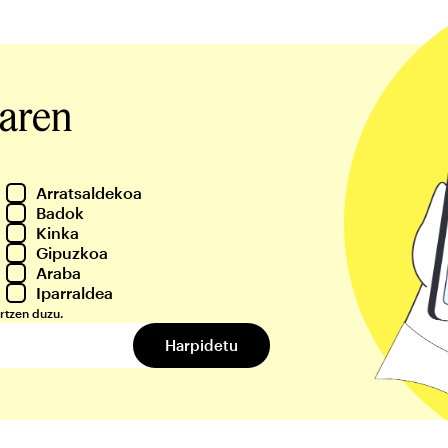
iaren
Arratsaldekoa
Badok
Kinka
Gipuzkoa
Araba
Iparraldea
rtzen duzu.