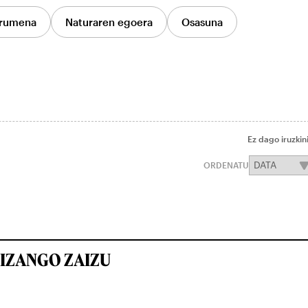
rumena
Naturaren egoera
Osasuna
Ez dago iruzkin
ORDENATU
IZANGO ZAIZU