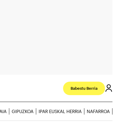
Babestu Berria
AIA
GIPUZKOA
IPAR EUSKAL HERRIA
NAFARROA