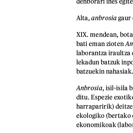
denborari ihes egit
Alta,
anbrosia
gaur 
XIX. mendean, bota
bati eman zioten
Am
laborantza iraultz
lekadun batzuk inpo
batzuekin nahasiak
Anbrosia
, isil-isil
ditu. Espezie exotik
harraparirik) deitze
ekologiko (bertako 
ekonomikoak (labora