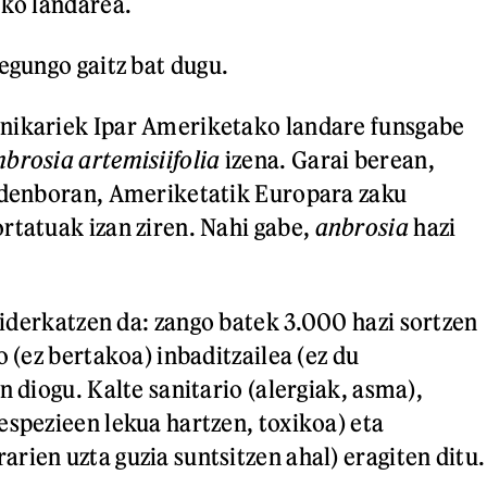
eko landarea.
egungo gaitz bat dugu.
nikariek Ipar Ameriketako landare funsgabe
brosia artemisiifolia
izena. Garai berean,
a denboran, Ameriketatik Europara zaku
rtatuak izan ziren. Nahi gabe,
a
nbrosia
hazi
.
a biderkatzen da: zango batek 3.000 hazi sortzen
o (ez bertakoa) inbaditzailea (ez du
n diogu. Kalte sanitario (alergiak, asma),
espezieen lekua hartzen, toxikoa) eta
rien uzta guzia suntsitzen ahal) eragiten ditu.