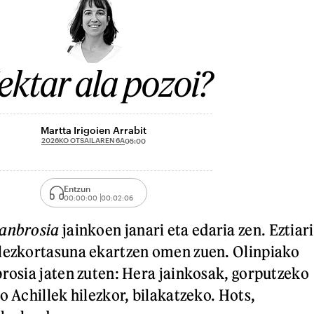
ektar ala pozoi?
Martta Irigoien Arrabit
2026KO OTSAILAREN 6A
05:00
Entzun
00:00:00
00:02:06
anbrosia
jainkoen janari eta edaria zen. Eztiari
ilezkortasuna ekartzen omen zuen. Olinpiako
brosia jaten zuten: Hera jainkosak, gorputzeko
o Achillek hilezkor, bilakatzeko. Hots,