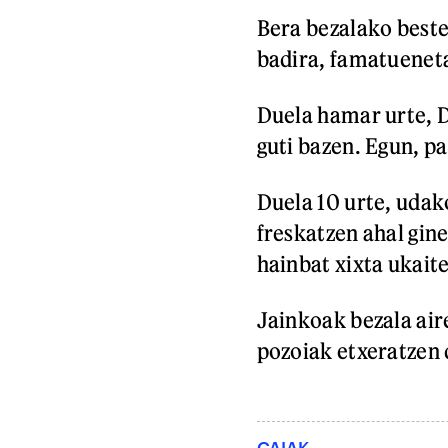
Bera bezalako beste
badira, famatuenetan
Duela hamar urte, 
guti bazen. Egun, pa
Duela 10 urte, udak
freskatzen ahal gin
hainbat xixta ukait
Jainkoak bezala aire
pozoiak etxeratzen d
GAIAK