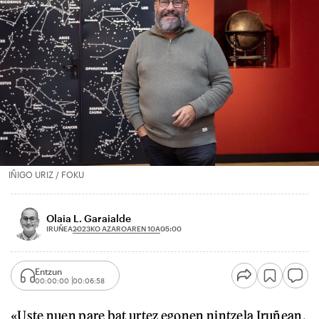
IÑIGO URIZ / FOKU
Olaia L. Garaialde
2023KO AZAROAREN 10A
IRUÑEA
05:00
Entzun
00:00:00
00:06:58
«Uste nuen pare bat urtez egonen nintzela Iruñean,