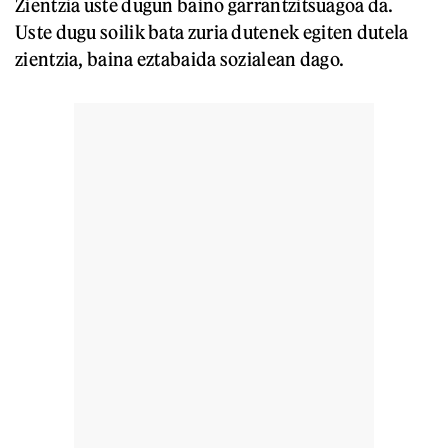
Zientzia uste dugun baino garrantzitsuagoa da.
Uste dugu soilik bata zuria dutenek egiten dutela
zientzia, baina eztabaida sozialean dago.