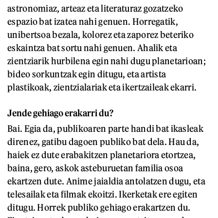
astronomiaz, arteaz eta literaturaz gozatzeko
espazio bat izatea nahi genuen. Horregatik,
unibertsoa bezala, kolorez eta zaporez beteriko
eskaintza bat sortu nahi genuen. Ahalik eta
zientziarik hurbilena egin nahi dugu planetarioan;
bideo sorkuntzak egin ditugu, eta artista
plastikoak, zientzialariak eta ikertzaileak ekarri.
Jende gehiago erakarri du?
Bai. Egia da, publikoaren parte handi bat ikasleak
direnez, gatibu dagoen publiko bat dela. Hau da,
haiek ez dute erabakitzen planetariora etortzea,
baina, gero, askok asteburuetan familia osoa
ekartzen dute. Anime jaialdia antolatzen dugu, eta
telesailak eta filmak ekoitzi. Ikerketak ere egiten
ditugu. Horrek publiko gehiago erakartzen du.