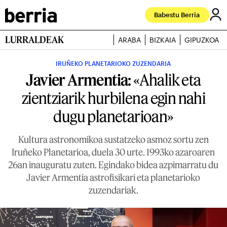
Babestu Berria
LURRALDEAK
ARABA
BIZKAIA
GIPUZKOA
IRUÑEKO PLANETARIOKO ZUZENDARIA
Javier Armentia:
«Ahalik eta
zientziarik hurbilena egin nahi
dugu planetarioan»
Kultura astronomikoa sustatzeko asmoz sortu zen
Iruñeko Planetarioa, duela 30 urte. 1993ko azaroaren
26an inauguratu zuten. Egindako bidea azpimarratu du
Javier Armentia astrofisikari eta planetarioko
zuzendariak.