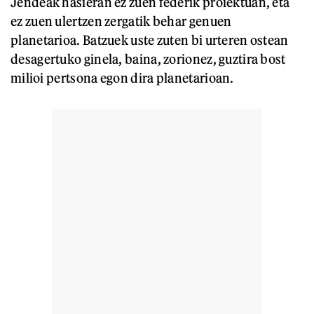
Jendeak hasieran ez zuen federik proiektuan, eta
ez zuen ulertzen zergatik behar genuen
planetarioa. Batzuek uste zuten bi urteren ostean
desagertuko ginela, baina, zorionez, guztira bost
milioi pertsona egon dira planetarioan.