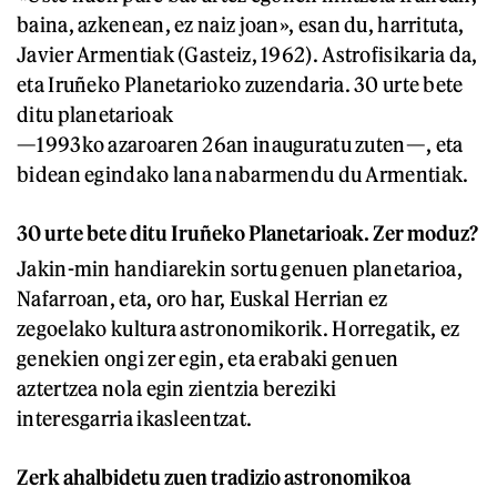
baina, azkenean, ez naiz joan», esan du, harrituta,
Javier Armentiak (Gasteiz, 1962). Astrofisikaria da,
eta Iruñeko Planetarioko zuzendaria. 30 urte bete
ditu planetarioak
—1993ko azaroaren 26an inauguratu zuten—, eta
bidean egindako lana nabarmendu du Armentiak.
30 urte bete ditu Iruñeko Planetarioak. Zer moduz?
Jakin-min handiarekin sortu genuen planetarioa,
Nafarroan, eta, oro har, Euskal Herrian ez
zegoelako kultura astronomikorik. Horregatik, ez
genekien ongi zer egin, eta erabaki genuen
aztertzea nola egin zientzia bereziki
interesgarria ikasleentzat.
Zerk ahalbidetu zuen tradizio astronomikoa