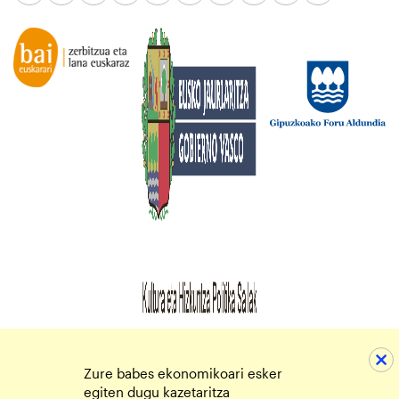
Zure babes ekonomikoari esker
egiten dugu kazetaritza