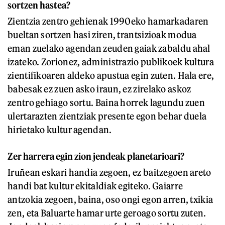
sortzen hastea?
Zientzia zentro gehienak 1990eko hamarkadaren
bueltan sortzen hasi ziren, trantsizioak modua
eman zuelako agendan zeuden gaiak zabaldu ahal
izateko. Zorionez, administrazio publikoek kultura
zientifikoaren aldeko apustua egin zuten. Hala ere,
babesak ez zuen asko iraun, ez zirelako askoz
zentro gehiago sortu. Baina horrek lagundu zuen
ulertarazten zientziak presente egon behar duela
hirietako kultur agendan.
Zer harrera egin zion jendeak planetarioari?
Iruñean eskari handia zegoen, ez baitzegoen areto
handi bat kultur ekitaldiak egiteko. Gaiarre
antzokia zegoen, baina, oso ongi egon arren, txikia
zen, eta Baluarte hamar urte geroago sortu zuten.