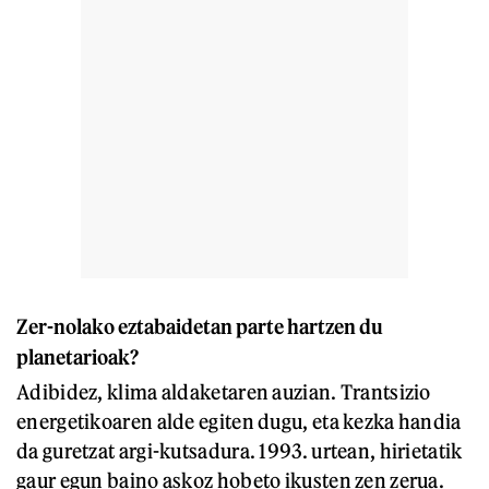
Zer-nolako eztabaidetan parte hartzen du
planetarioak?
Adibidez, klima aldaketaren auzian. Trantsizio
energetikoaren alde egiten dugu, eta kezka handia
da guretzat argi-kutsadura. 1993. urtean, hirietatik
gaur egun baino askoz hobeto ikusten zen zerua.