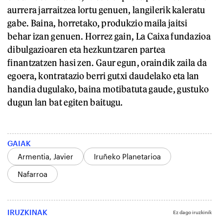
aurrera jarraitzea lortu genuen, langilerik kaleratu
gabe. Baina, horretako, produkzio maila jaitsi
behar izan genuen. Horrez gain, La Caixa fundazioa
dibulgazioaren eta hezkuntzaren partea
finantzatzen hasi zen. Gaur egun, oraindik zaila da
egoera, kontratazio berri gutxi daudelako eta lan
handia dugulako, baina motibatuta gaude, gustuko
dugun lan bat egiten baitugu.
GAIAK
Armentia, Javier
Iruñeko Planetarioa
Nafarroa
IRUZKINAK
Ez dago iruzkinik