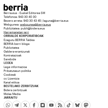
Berria.eus - Euskal Editorea SM
Telefonoa: 943 30 40 30
Bezero arreta: 943 30 43 45 | laguna@berria.eus
Webgunea:
webgunea@berria.eus
Publizitatea:
publi@bidera.eus
Harremanetan jarri
ORRIALDE KORPORATIBOAK
Ezagutu BERRIA Taldea
BERRIA berri bloga
Publizitatea
Galdera-erantzunak
Kontratazioak
Sarebide
LEGEA
Lege informazioa
Pribatutasun politika
Cookieak
cc Lizentzia
Kanal etikoa
BESTELAKO ZERBITZUAK
Bidera zerbitzuak
Midas Media
JARRAITU