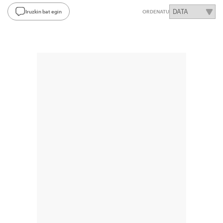
Iruzkin bat egin
ORDENATU