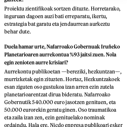
Proiektu zientifikoak sortzen dituzte. Horretarako,
inguruan dagoen auzi bati erreparatu, ikertu,
estrategia bat garatu eta jendaurrean aurkeztu
behar dute.
Duela hamar urte, Nafarroako Gobernuak Iruñeko
Planetarioaren aurrekontua %93 jaitsi zuen. Nola
egin zenioten aurre krisiari?
Aurrekontu publikoetan —bereziki, hezkuntzan—,
murrizketak egin zituzten. Hortaz, Hezkuntzakoek
esan ziguten oso gustukoa izan arren ezin zutela
planetarioarentzat dirua bideratu. Nafarroako
Gobernutik 540.000 euro jasotzen genituen, eta
50.000 eurorekin geratu ginen. Oso traumatikoa
eta zaila izan zen, ezin genituelako nominak
ordaindu. Hala ere, Nicdo enpresa publikoari esker