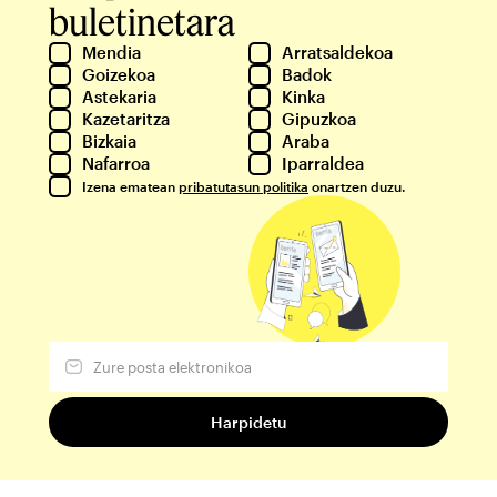
buletinetara
Mendia
Arratsaldekoa
Goizekoa
Badok
Astekaria
Kinka
Kazetaritza
Gipuzkoa
Bizkaia
Araba
Nafarroa
Iparraldea
Izena ematean
pribatutasun politika
onartzen duzu.