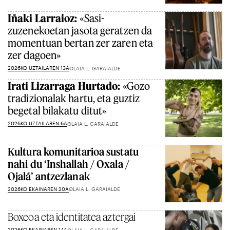
Iñaki Larraioz:
«Sasi-
zuzenekoetan jasota geratzen da
momentuan bertan zer zaren eta
zer dagoen»
2026KO UZTAILAREN 13A
OLAIA L. GARAIALDE
Irati Lizarraga Hurtado:
«Gozo
tradizionalak hartu, eta guztiz
begetal bilakatu ditut»
2026KO UZTAILAREN 6A
OLAIA L. GARAIALDE
Kultura komunitarioa sustatu
nahi du ‘Inshallah / Oxala /
Ojalá’ antzezlanak
2026KO EKAINAREN 20A
OLAIA L. GARAIALDE
Boxeoa eta identitatea aztergai
2026KO EKAINAREN 14A
OLAIA L. GARAIALDE