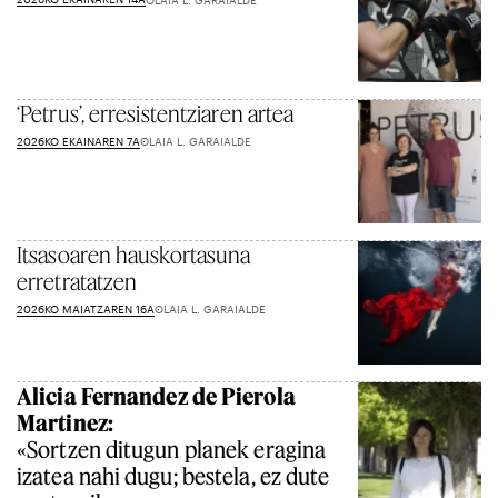
‘Petrus’, erresistentziaren artea
2026KO EKAINAREN 7A
OLAIA L. GARAIALDE
Itsasoaren hauskortasuna
erretratatzen
2026KO MAIATZAREN 16A
OLAIA L. GARAIALDE
Alicia Fernandez de Pierola
Martinez:
«Sortzen ditugun planek eragina
izatea nahi dugu; bestela, ez dute