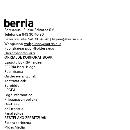
Berria.eus - Euskal Editorea SM
Telefonoa: 943 30 40 30
Bezero arreta: 943 30 43 45 | laguna@berria.eus
Webgunea:
webgunea@berria.eus
Publizitatea:
publi@bidera.eus
Harremanetan jarri
ORRIALDE KORPORATIBOAK
Ezagutu BERRIA Taldea
BERRIA berri bloga
Publizitatea
Galdera-erantzunak
Kontratazioak
Sarebide
LEGEA
Lege informazioa
Pribatutasun politika
Cookieak
cc Lizentzia
Kanal etikoa
BESTELAKO ZERBITZUAK
Bidera zerbitzuak
Midas Media