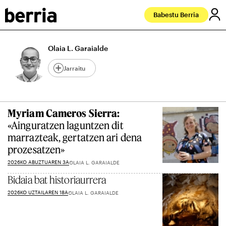
Babestu Berria
Olaia L. Garaialde
Jarraitu
Myriam Cameros Sierra:
«Ainguratzen laguntzen dit
marrazteak, gertatzen ari dena
prozesatzen»
2026KO ABUZTUAREN 3A
OLAIA L. GARAIALDE
Bidaia bat historiaurrera
2026KO UZTAILAREN 18A
OLAIA L. GARAIALDE