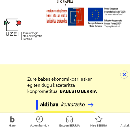
Zure babes ekonomikoari esker
egiten dugu kazetaritza
konprometitua.
BABESTU BERRIA
Egin zure ekarpena
Gaur
Azken berriak
Entzun BERRIA
Nire BERRIA
Atalak