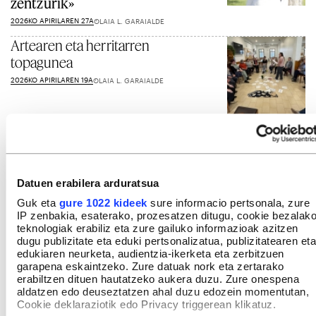
zentzurik»
2026KO APIRILAREN 27A
OLAIA L. GARAIALDE
Artearen eta herritarren
topagunea
2026KO APIRILAREN 19A
OLAIA L. GARAIALDE
Gehiago ikusi
Datuen erabilera arduratsua
Guk eta
gure 1022 kideek
sure informacio pertsonala, zure
IP zenbakia, esaterako, prozesatzen ditugu, cookie bezalak
teknologiak erabiliz eta zure gailuko informazioak azitzen
dugu publizitate eta eduki pertsonalizatua, publizitatearen eta
edukiaren neurketa, audientzia-ikerketa eta zerbitzuen
garapena eskaintzeko. Zure datuak nork eta zertarako
erabiltzen dituen hautatzeko aukera duzu. Zure onespena
aldatzen edo deuseztatzen ahal duzu edozein momentutan,
Cookie deklaraziotik edo Privacy triggerean klikatuz.