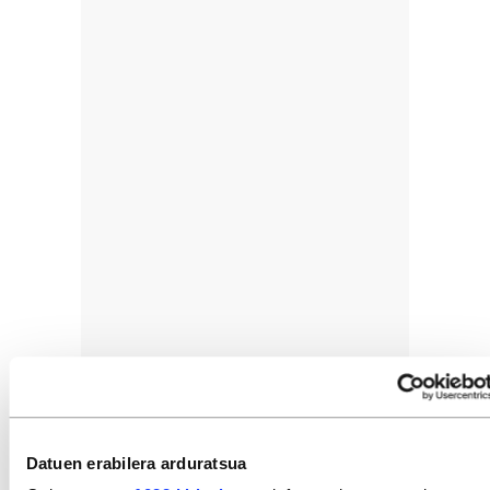
Antzerkiak sortzen duen elkarguneak hunkitu
egiten gaitu, eragin egiten digu eta elkarrengana
Datuen erabilera arduratsua
hurbiltzen gaitu. Gogoan hartzekoa da hori, herri-