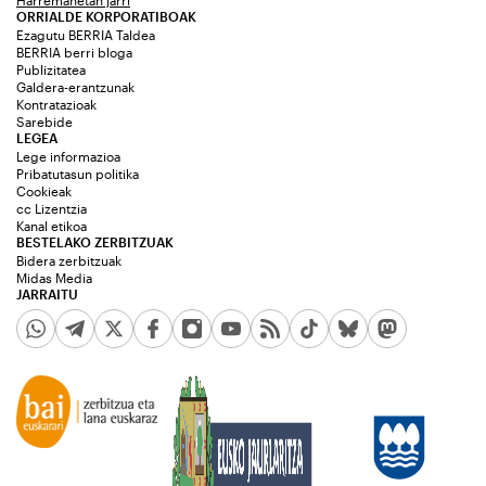
Harremanetan jarri
ORRIALDE KORPORATIBOAK
Ezagutu BERRIA Taldea
BERRIA berri bloga
Publizitatea
Galdera-erantzunak
Kontratazioak
Sarebide
LEGEA
Lege informazioa
Pribatutasun politika
Cookieak
cc Lizentzia
Kanal etikoa
BESTELAKO ZERBITZUAK
Bidera zerbitzuak
Midas Media
JARRAITU