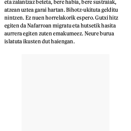
eta zalantzaz beteta, bere habia, bere sustraiak,
atzean uztea garai hartan. Bihotz-ukituta gelditu
nintzen. Ez nuen horrelakorik espero. Gutxi hitz
egiten da Nafarroan migratu eta hutsetik hasita
aurrera egiten zuten emakumeez. Neure burua
islatuta ikusten dut haiengan.