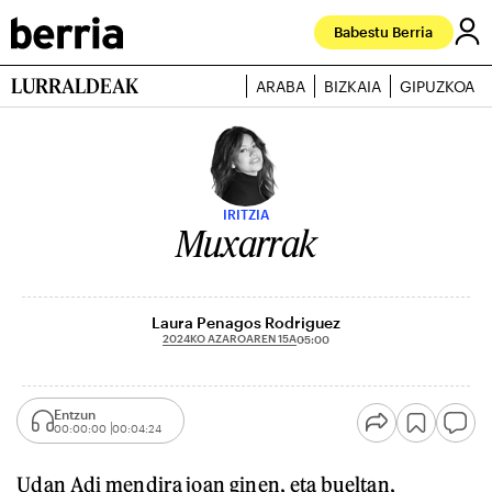
Babestu Berria
LURRALDEAK
ARABA
BIZKAIA
GIPUZKOA
IRITZIA
Muxarrak
Laura Penagos Rodriguez
2024KO AZAROAREN 15A
05:00
Entzun
00:00:00
00:04:24
Udan Adi mendira joan ginen, eta bueltan,