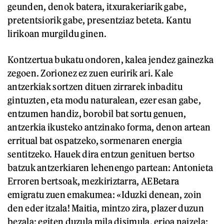
geunden, denok batera, itxurakeriarik gabe,
pretentsiorik gabe, presentziaz beteta. Kantu
lirikoan murgildu ginen.
Kontzertua bukatu ondoren, kalea jendez gainezka
zegoen. Zorionez ez zuen euririk ari. Kale
antzerkiak sortzen dituen zirrarek inbaditu
gintuzten, eta modu naturalean, ezer esan gabe,
entzumen handiz, borobil bat sortu genuen,
antzerkia ikusteko antzinako forma, denon artean
erritual bat ospatzeko, sormenaren energia
sentitzeko. Hauek dira entzun genituen bertso
batzuk antzerkiaren lehenengo partean: Antonieta
Erroren bertsoak, mezkiriztarra, AEBetara
emigratu zuen emakumea: «Iduzki denean, zoin
den eder itzala! Maitia, mintzo zira, plazer duzun
bezala: egiten duzula mila disimula, erioa naizela;