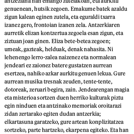
antzezlana han emango zutelakoan, eta aurkitu
genuenean, hutsik zegoen. Emakume batek azaldu
zigun kalean eginen zutela, eta eguraldi txarra
izanez gero, frontoian izanen zela. Antzerkiaren
aurretik elizan kontzertua zegoela esan zigun, eta
ziztuan joan ginen. Eliza bete-betea zegoen;
umeak, gazteak, helduak, denak nahasita. Ni
lehenengo lerro-zalea naizenez eta normalean
jendeari ez zaionez batere gustatzen aurrean
esertzea, nahiko azkar aurkitu genuen lekua. Gure
aurrean musika tresnak zeuden, tente-tente,
dotoreak, zeruari begira, zain. Jendearengan magia
eta misterioa sortzen duen herriko kulturak piztu
egin ninduen eta antzinako memoriak oroitarazi
zidan zertarako egiten dudan antzerkia;
elkartasuna garatzeko, gure artean konplizitatzea
sortzeko, parte hartzeko, ekarpena egiteko. Eta han