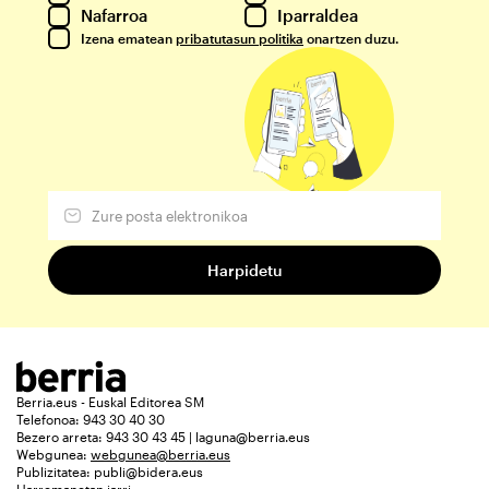
Nafarroa
Iparraldea
Izena ematean
pribatutasun politika
onartzen duzu.
Berria.eus - Euskal Editorea SM
Telefonoa: 943 30 40 30
Bezero arreta: 943 30 43 45 | laguna@berria.eus
Webgunea:
webgunea@berria.eus
Publizitatea:
publi@bidera.eus