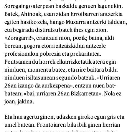
Sorogaingo aterpean bazkaldu genuen lagunekin.
Batek, Ahinoak, esan zidan Erroibarren antzerkia
egiten hasiko zela, hango Muxarra antzerki taldean,
eta begirada distiratsu batek ihes egin zion.
«Zoragarri!», erantzun nion, pozik; baina, aldi
berean, gogora etorri zitzaizkidan antzezle
profesionalon pobrezia eta prekaritatea.
Pentsamendu horrek elkarrizketatik atera egin
ninduen, momentu batez, eta nire baitara bildu
ninduen isiltasunean segundo batzuk. «Urriaren
26an izango da aurkezpena», entzun nuen bat-
batean; «bai, urriaren 26an Bizkarretan». Nola ez
joan, jakina.
Eta han agertu ginen, udazken giroko egun gris eta
umel batean. Frontoiaren bila ibili ginen herrian