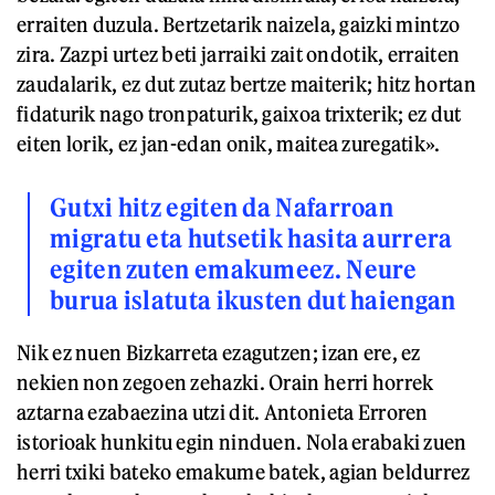
erraiten duzula. Bertzetarik naizela, gaizki mintzo
zira. Zazpi urtez beti jarraiki zait ondotik, erraiten
zaudalarik, ez dut zutaz bertze maiterik; hitz hortan
fidaturik nago tronpaturik, gaixoa trixterik; ez dut
eiten lorik, ez jan-edan onik, maitea zuregatik».
Gutxi hitz egiten da Nafarroan
migratu eta hutsetik hasita aurrera
egiten zuten emakumeez. Neure
burua islatuta ikusten dut haiengan
Nik ez nuen Bizkarreta ezagutzen; izan ere, ez
nekien non zegoen zehazki. Orain herri horrek
aztarna ezabaezina utzi dit. Antonieta Erroren
istorioak hunkitu egin ninduen. Nola erabaki zuen
herri txiki bateko emakume batek, agian beldurrez