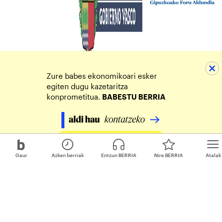
Zure babes ekonomikoari esker
egiten dugu kazetaritza
konprometitua.
BABESTU BERRIA
Egin zure ekarpena
Gaur
Azken berriak
Entzun BERRIA
Nire BERRIA
Atalak