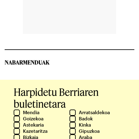
NABARMENDUAK
Harpidetu Berriaren
buletinetara
Mendia
Arratsaldekoa
Goizekoa
Badok
Astekaria
Kinka
Kazetaritza
Gipuzkoa
Bizkaia
Araba