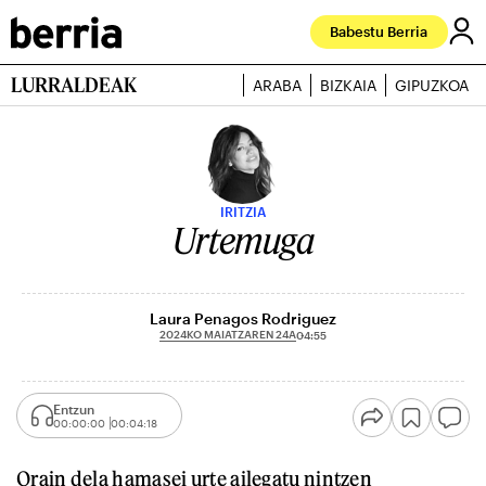
Babestu Berria
LURRALDEAK
ARABA
BIZKAIA
GIPUZKOA
IRITZIA
Urtemuga
Laura Penagos Rodriguez
2024KO MAIATZAREN 24A
04:55
Entzun
00:00:00
00:04:18
Orain dela hamasei urte ailegatu nintzen