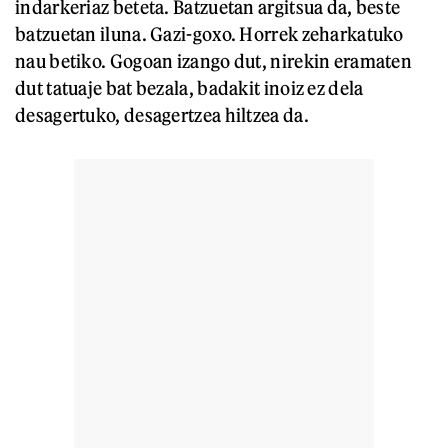
indarkeriaz beteta. Batzuetan argitsua da, beste
batzuetan iluna. Gazi-goxo. Horrek zeharkatuko
nau betiko. Gogoan izango dut, nirekin eramaten
dut tatuaje bat bezala, badakit inoiz ez dela
desagertuko, desagertzea hiltzea da.