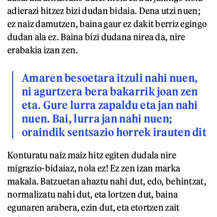
adierazi hitzez bizi dudan bidaia. Dena utzi nuen;
ez naiz damutzen, baina gaur ez dakit berriz egingo
dudan ala ez. Baina bizi dudana nirea da, nire
erabakia izan zen.
Amaren besoetara itzuli nahi nuen,
ni agurtzera bera bakarrik joan zen
eta. Gure lurra zapaldu eta jan nahi
nuen. Bai, lurra jan nahi nuen;
oraindik sentsazio horrek irauten dit
Konturatu naiz maiz hitz egiten dudala nire
migrazio-bidaiaz, nola ez! Ez zen izan marka
makala. Batzuetan ahaztu nahi dut, edo, behintzat,
normalizatu nahi dut, eta lortzen dut, baina
egunaren arabera, ezin dut, eta etortzen zait