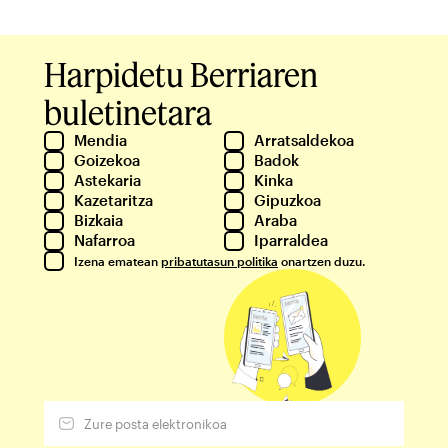
Harpidetu Berriaren
buletinetara
Mendia
Arratsaldekoa
Goizekoa
Badok
Astekaria
Kinka
Kazetaritza
Gipuzkoa
Bizkaia
Araba
Nafarroa
Iparraldea
Izena ematean
pribatutasun politika
onartzen duzu.