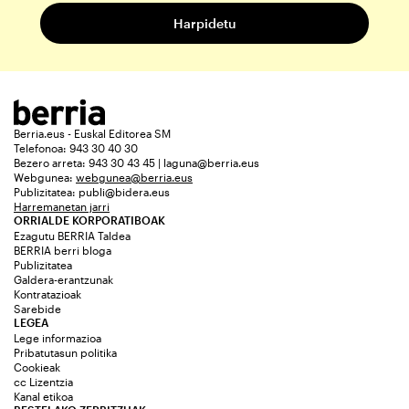
Berria.eus - Euskal Editorea SM
Telefonoa: 943 30 40 30
Bezero arreta: 943 30 43 45 | laguna@berria.eus
Webgunea:
webgunea@berria.eus
Publizitatea:
publi@bidera.eus
Harremanetan jarri
ORRIALDE KORPORATIBOAK
Ezagutu BERRIA Taldea
BERRIA berri bloga
Publizitatea
Galdera-erantzunak
Kontratazioak
Sarebide
LEGEA
Lege informazioa
Pribatutasun politika
Cookieak
cc Lizentzia
Kanal etikoa