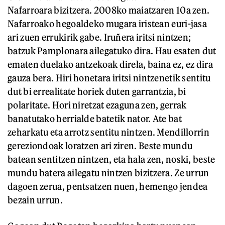
Nafarroara bizitzera. 2008ko maiatzaren 10a zen.
Nafarroako hegoaldeko mugara iristean euri-jasa
ari zuen errukirik gabe. Iruñera iritsi nintzen;
batzuk Pamplonara ailegatuko dira. Hau esaten dut
ematen duelako antzekoak direla, baina ez, ez dira
gauza bera. Hiri honetara iritsi nintzenetik sentitu
dut bi errealitate horiek duten garrantzia, bi
polaritate. Hori niretzat ezaguna zen, gerrak
banatutako herrialde batetik nator. Ate bat
zeharkatu eta arrotz sentitu nintzen. Mendillorrin
gereziondoak loratzen ari ziren. Beste mundu
batean sentitzen nintzen, eta hala zen, noski, beste
mundu batera ailegatu nintzen bizitzera. Ze urrun
dagoen zerua, pentsatzen nuen, hemengo jendea
bezain urrun.