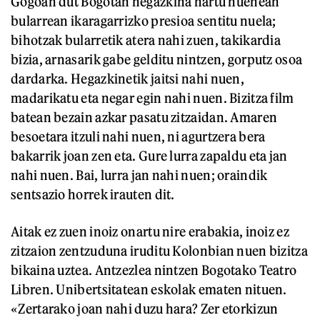
Gogoan dut Bogotan hegazkina hartu nuenean
bularrean ikaragarrizko presioa sentitu nuela;
bihotzak bularretik atera nahi zuen, takikardia
bizia, arnasarik gabe gelditu nintzen, gorputz osoa
dardarka. Hegazkinetik jaitsi nahi nuen,
madarikatu eta negar egin nahi nuen. Bizitza film
batean bezain azkar pasatu zitzaidan. Amaren
besoetara itzuli nahi nuen, ni agurtzera bera
bakarrik joan zen eta. Gure lurra zapaldu eta jan
nahi nuen. Bai, lurra jan nahi nuen; oraindik
sentsazio horrek irauten dit.
Aitak ez zuen inoiz onartu nire erabakia, inoiz ez
zitzaion zentzuduna iruditu Kolonbian nuen bizitza
bikaina uztea. Antzezlea nintzen Bogotako Teatro
Libren. Unibertsitatean eskolak ematen nituen.
«Zertarako joan nahi duzu hara? Zer etorkizun