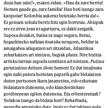
duzu han zain?», esaten zidan. «Hau da zure herria!
Hemen gaude gu, zure familia! Han beti izango zara
kanpotar! Kolonbia aukeraz betetako herria da!».
Ez genuen sekula berriz hitz egin horretaz. Ahizpak
ere ez ziren joan ni agurtzera, ez dakit zergatik.
Suposa dezaket, baina ez nago seguru. Beraz,
hegazkineko aulkian itsatsita nengoen, beldur ia
amaigabea ailegatzen ari zitzaidan, Atlantikoa
zeharkatzen ari nintzen, begiak plater. Nire bizitza
arrisku larrian zegoela sentitzen ari nintzen.
Putzua
gurutzatzea
deitzen diote hemen! Ez dut imajinatu
egin nahi patera horietan paperik gabe bidaiatzen
duten pertsonen ikara jasanezina, edo ezkutuan
bidaiatzen dutenena, edo klandestinitate
gordinenean egiten dutenena. Eta erbesteratuak?
Nolakoa izango da bidaia hori? Beharbada,
ausardia arnastuko dute. Inoiz ez dut jakingo nola