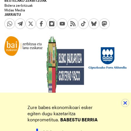
BESTELAKO ZERBITZUAK
Bidera zerbitzuak
Midas Media
JARRAITU
Zure babes ekonomikoari esker
egiten dugu kazetaritza
konprometitua.
BABESTU BERRIA