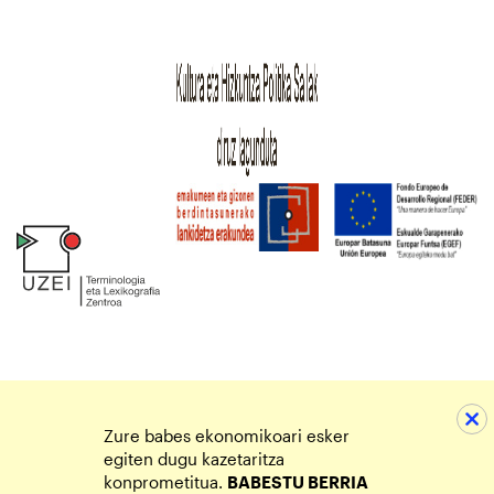
Zure babes ekonomikoari esker
egiten dugu kazetaritza
konprometitua.
BABESTU BERRIA