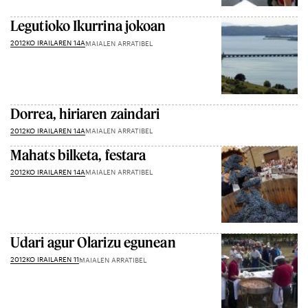
Legutioko Ikurrina jokoan
2012KO IRAILAREN 14A
MAIALEN ARRATIBEL
Dorrea, hiriaren zaindari
2012KO IRAILAREN 14A
MAIALEN ARRATIBEL
Mahats bilketa, festara
2012KO IRAILAREN 14A
MAIALEN ARRATIBEL
Udari agur Olarizu egunean
2012KO IRAILAREN 11
MAIALEN ARRATIBEL