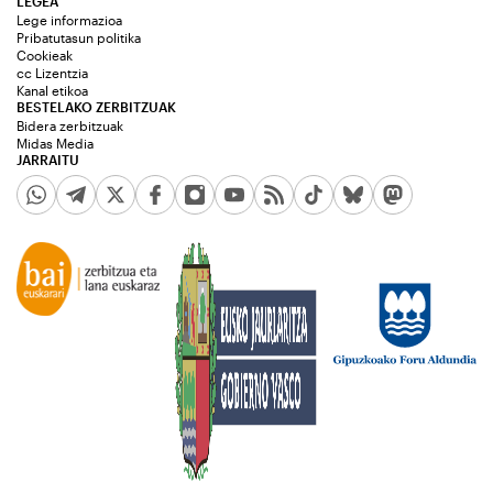
LEGEA
Lege informazioa
Pribatutasun politika
Cookieak
cc Lizentzia
Kanal etikoa
BESTELAKO ZERBITZUAK
Bidera zerbitzuak
Midas Media
JARRAITU