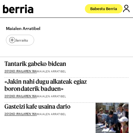
Babestu Berria
Maialen Arratibel
Jarraitu
Tantarik gabeko bidean
2012KO IRAILAREN 18A
MAIALEN ARRATIBEL
«Jakin nahi dugu alkateak egiaz
borondaterik baduen»
2012KO IRAILAREN 16A
MAIALEN ARRATIBEL
Gasteizi kafe usaina dario
2012KO IRAILAREN 16A
MAIALEN ARRATIBEL