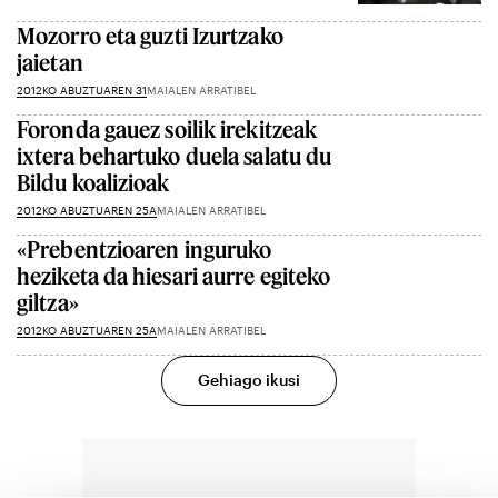
Mozorro eta guzti Izurtzako
jaietan
2012KO ABUZTUAREN 31
MAIALEN ARRATIBEL
Foronda gauez soilik irekitzeak
ixtera behartuko duela salatu du
Bildu koalizioak
2012KO ABUZTUAREN 25A
MAIALEN ARRATIBEL
«Prebentzioaren inguruko
heziketa da hiesari aurre egiteko
giltza»
2012KO ABUZTUAREN 25A
MAIALEN ARRATIBEL
Gehiago ikusi