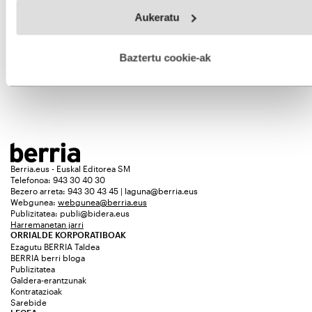
Webgune honek cookie propioak eta hirugarrenen cookie-
Aukeratu
fitxategiak erabiltzen ditu. Zure esperientzia eta zerbitzuak
hobetzeko asmoz, cookie teknologiaz baliatzen gara. Ohar
hau onartuz gero, teknologia hori erabiltzeko baimen
esplizitua ematen diguzu.
Gehiago irakurri
Baztertu cookie-ak
Berria.eus - Euskal Editorea SM
Telefonoa: 943 30 40 30
Bezero arreta: 943 30 43 45 | laguna@berria.eus
Webgunea:
webgunea@berria.eus
Publizitatea:
publi@bidera.eus
Harremanetan jarri
ORRIALDE KORPORATIBOAK
Ezagutu BERRIA Taldea
BERRIA berri bloga
Publizitatea
Galdera-erantzunak
Kontratazioak
Sarebide