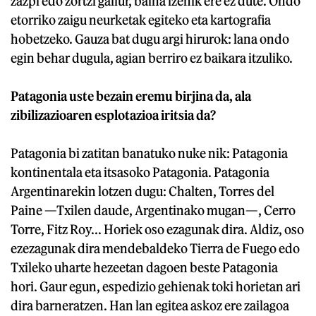
zazpi edo zortzi gailur, baina izenik ere ez dute. Ondo
etorriko zaigu neurketak egiteko eta kartografia
hobetzeko. Gauza bat dugu argi hirurok: lana ondo
egin behar dugula, agian berriro ez baikara itzuliko.
Patagonia uste bezain eremu birjina da, ala
zibilizazioaren esplotazioa iritsia da?
Patagonia bi zatitan banatuko nuke nik: Patagonia
kontinentala eta itsasoko Patagonia. Patagonia
Argentinarekin lotzen dugu: Chalten, Torres del
Paine —Txilen daude, Argentinako mugan—, Cerro
Torre, Fitz Roy... Horiek oso ezagunak dira. Aldiz, oso
ezezagunak dira mendebaldeko Tierra de Fuego edo
Txileko uharte hezeetan dagoen beste Patagonia
hori. Gaur egun, espedizio gehienak toki horietan ari
dira barneratzen. Han lan egitea askoz ere zailagoa