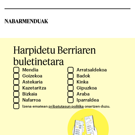
NABARMENDUAK
Harpidetu Berriaren
buletinetara
Mendia
Arratsaldekoa
Goizekoa
Badok
Astekaria
Kinka
Kazetaritza
Gipuzkoa
Bizkaia
Araba
Nafarroa
Iparraldea
Izena ematean
pribatutasun politika
onartzen duzu.