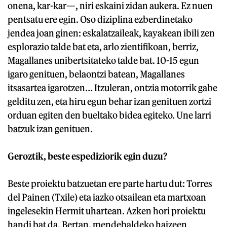
onena, kar-kar—, niri eskaini zidan aukera. Ez nuen
pentsatu ere egin. Oso diziplina ezberdinetako
jendea joan ginen: eskalatzaileak, kayakean ibili zen
esplorazio talde bat eta, arlo zientifikoan, berriz,
Magallanes unibertsitateko talde bat. 10-15 egun
igaro genituen, belaontzi batean, Magallanes
itsasartea igarotzen… Itzuleran, ontzia motorrik gabe
gelditu zen, eta hiru egun behar izan genituen zortzi
orduan egiten den bueltako bidea egiteko. Une larri
batzuk izan genituen.
Geroztik, beste espediziorik egin duzu?
Beste proiektu batzuetan ere parte hartu dut: Torres
del Painen (Txile) eta iazko otsailean eta martxoan
ingelesekin Hermit uhartean. Azken hori proiektu
handi bat da. Bertan, mendebaldeko haizeen