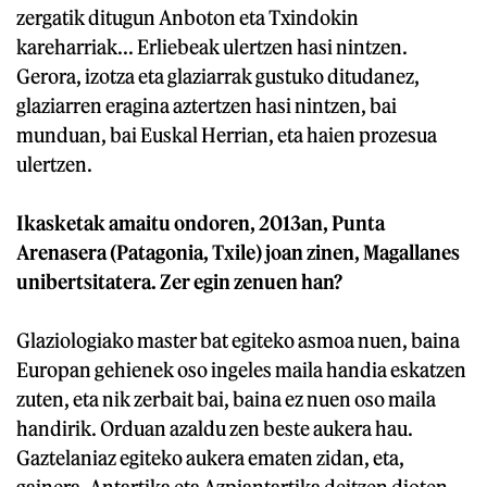
zergatik ditugun Anboton eta Txindokin
kareharriak... Erliebeak ulertzen hasi nintzen.
Gerora, izotza eta glaziarrak gustuko ditudanez,
glaziarren eragina aztertzen hasi nintzen, bai
munduan, bai Euskal Herrian, eta haien prozesua
ulertzen.
Ikasketak amaitu ondoren, 2013an, Punta
Arenasera (Patagonia, Txile) joan zinen, Magallanes
unibertsitatera. Zer egin zenuen han?
Glaziologiako master bat egiteko asmoa nuen, baina
Europan gehienek oso ingeles maila handia eskatzen
zuten, eta nik zerbait bai, baina ez nuen oso maila
handirik. Orduan azaldu zen beste aukera hau.
Gaztelaniaz egiteko aukera ematen zidan, eta,