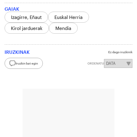
GAIAK
Izagirre, Eñaut
Euskal Herria
Kirol jarduerak
Mendia
IRUZKINAK
Ez dago iruzkinik
Iruzkin bat egin
ORDENATU