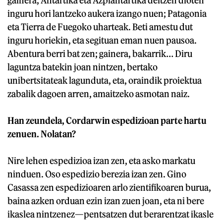
gainera, Antartika eta Azpiantartika deitzen dioten
inguru hori lantzeko aukera izango nuen; Patagonia
eta Tierra de Fuegoko uharteak. Beti amestu dut
inguru horiekin, eta segituan eman nuen pausoa.
Abentura berri bat zen; gainera, bakarrik… Diru
laguntza batekin joan nintzen, bertako
unibertsitateak lagunduta, eta, oraindik proiektua
zabalik dagoen arren, amaitzeko asmotan naiz.
Han zeundela, Cordarwin espedizioan parte hartu
zenuen. Nolatan?
Nire lehen espedizioa izan zen, eta asko markatu
ninduen. Oso espedizio berezia izan zen. Gino
Casassa zen espedizioaren arlo zientifikoaren burua,
baina azken orduan ezin izan zuen joan, eta ni bere
ikaslea nintzenez—pentsatzen dut berarentzat ikasle