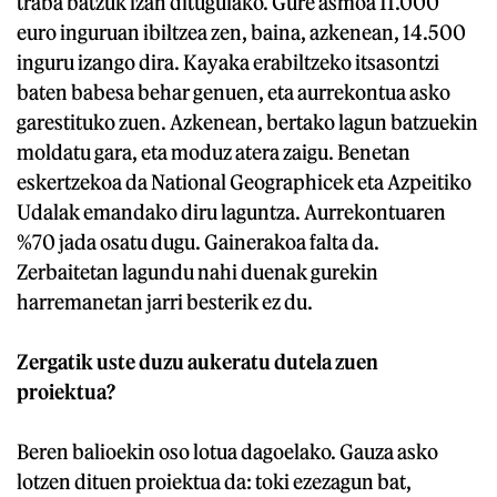
traba batzuk izan ditugulako. Gure asmoa 11.000
euro inguruan ibiltzea zen, baina, azkenean, 14.500
inguru izango dira. Kayaka erabiltzeko itsasontzi
baten babesa behar genuen, eta aurrekontua asko
garestituko zuen. Azkenean, bertako lagun batzuekin
moldatu gara, eta moduz atera zaigu. Benetan
eskertzekoa da National Geographicek eta Azpeitiko
Udalak emandako diru laguntza. Aurrekontuaren
%70 jada osatu dugu. Gainerakoa falta da.
Zerbaitetan lagundu nahi duenak gurekin
harremanetan jarri besterik ez du.
Zergatik uste duzu aukeratu dutela zuen
proiektua?
Beren balioekin oso lotua dagoelako. Gauza asko
lotzen dituen proiektua da: toki ezezagun bat,