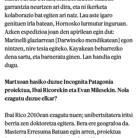
garrantzia neurtzen ari dira, eta ni ikerketa
kolaborazio bat egiten ari naiz. Lau aste igaro
genituen irla batean, Hornosko lurmutur inguruan.
Azken espedizioa joan den apirilean egin dut:
Marinelli glaziarrean [Darwineko mendikatean] egon
nintzen, nire tesia egiteko. Kayakean beharrezko
dena sartu, eta barneratu ginen. Lan handia egin
dugu.
Martxoan hasiko duzue Incognita Patagonia
proiektua, Ibai Ricorekin eta Evan Milesekin. Nola
ezagutu duzue elkar?
Ibai Rico 2010ean ezagutu nuen; unibertsitatera iritsi
berria zen doktoretza egitera. Bera ere geografoa da.
Masterra Erresuma Batuan egin arren, proiektua