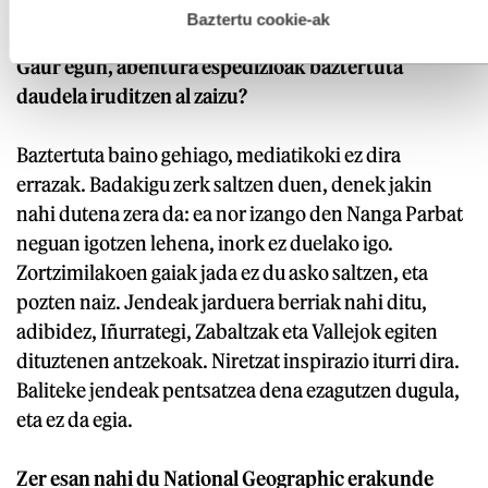
ditudala.
esplizitua ematen diguzu.
Gehiago irakurri
Baztertu cookie-ak
Gaur egun, abentura espedizioak baztertuta
daudela iruditzen al zaizu?
Baztertuta baino gehiago, mediatikoki ez dira
errazak. Badakigu zerk saltzen duen, denek jakin
nahi dutena zera da: ea nor izango den Nanga Parbat
neguan igotzen lehena, inork ez duelako igo.
Zortzimilakoen gaiak jada ez du asko saltzen, eta
pozten naiz. Jendeak jarduera berriak nahi ditu,
adibidez, Iñurrategi, Zabaltzak eta Vallejok egiten
dituztenen antzekoak. Niretzat inspirazio iturri dira.
Baliteke jendeak pentsatzea dena ezagutzen dugula,
eta ez da egia.
Zer esan nahi du National Geographic erakunde