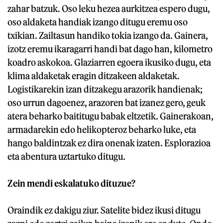
zahar batzuk. Oso leku hezea aurkitzea espero dugu,
oso aldaketa handiak izango ditugu eremu oso
txikian. Zailtasun handiko tokia izango da. Gainera,
izotz eremu ikaragarri handi bat dago han, kilometro
koadro askokoa. Glaziarren egoera ikusiko dugu, eta
klima aldaketak eragin ditzakeen aldaketak.
Logistikarekin izan ditzakegu arazorik handienak;
oso urrun dagoenez, arazoren bat izanez gero, geuk
atera beharko baititugu babak eltzetik. Gainerakoan,
armadarekin edo helikopteroz beharko luke, eta
hango baldintzak ez dira onenak izaten. Esplorazioa
eta abentura uztartuko ditugu.
Zein mendi eskalatuko dituzue?
Oraindik ez dakigu ziur. Satelite bidez ikusi ditugu