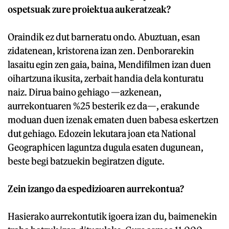
ospetsuak zure proiektua aukeratzeak?
Oraindik ez dut barneratu ondo. Abuztuan, esan
zidatenean, kristorena izan zen. Denborarekin
lasaitu egin zen gaia, baina, Mendifilmen izan duen
oihartzuna ikusita, zerbait handia dela konturatu
naiz. Dirua baino gehiago —azkenean,
aurrekontuaren %25 besterik ez da—, erakunde
moduan duen izenak ematen duen babesa eskertzen
dut gehiago. Edozein lekutara joan eta National
Geographicen laguntza dugula esaten dugunean,
beste begi batzuekin begiratzen digute.
Zein izango da espedizioaren aurrekontua?
Hasierako aurrekontutik igoera izan du, baimenekin