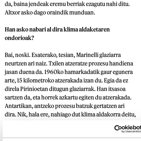
da, baina jendeak eremu berriak ezagutu nahi ditu.
Altxor asko dago oraindik munduan.
Han asko nabari al dira klima aldaketaren
ondorioak?
Bai, noski. Esaterako, tesian, Marinelli glaziarra
neurtzen ari naiz. Txilen atzeratze prozesu handiena
jasan duena da. 1960ko hamarkadatik gaur egunera
arte, 15 kilometroko atzerakada izan du. Egia da ez
direla Pirinioetan ditugun glaziarrak. Han itsasoa
sartzen da, eta horrek azkartu egiten du atzerakada.
Antartikan, antzeko prozesu batzuk gertatzen ari
dira. Nik, hala ere, nahiago dut klima aldakorra deitu,
klima aldaketa baino.
Nolatan duzu glaziarrekiko horrelako erakarmena?