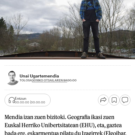
Unai Ugartemendia
2016KO OTSAILAREN 9A
TOLOSA
00:00
Entzun
00:00:00
00:00:00
Mendia izan zuen bizitoki. Geografia ikasi zuen
Euskal Herriko Unibertsitatean (EHU), eta, gaztea
bada ere, eskarmentua pilatu du Izagirrek (Elgoibar,