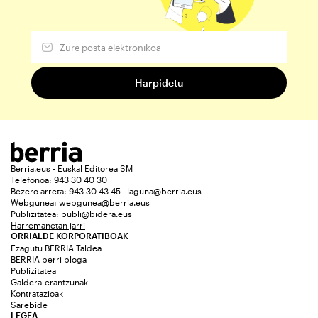
Berria.eus - Euskal Editorea SM
Telefonoa: 943 30 40 30
Bezero arreta: 943 30 43 45 | laguna@berria.eus
Webgunea:
webgunea@berria.eus
Publizitatea:
publi@bidera.eus
Harremanetan jarri
ORRIALDE KORPORATIBOAK
Ezagutu BERRIA Taldea
BERRIA berri bloga
Publizitatea
Galdera-erantzunak
Kontratazioak
Sarebide
LEGEA