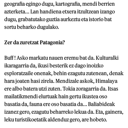
geografia egingo dugu, kartografia, mendi berrien
azterketa... Lan handiena etxera itzultzean izango
dugu, grabatutako guztia aurkeztu eta istorio bat
sortu beharko dugulako.
Zer da zuretzat Patagonia?
Buff ! Asko markatu nauen eremu bat da. Kulturalki
ikaragarria da, ikusi besterik ez dago inoizko
esploratzaile onenak, behin ezagutu zutenean, denak
hara joaten hasi zirela. Mendizale askok, Himalaya
ere albo batera utzi zuten. Tokia zoragarria da. Itsas
mailatikmendi elurtuak hain gertu ikustea oso
basatia da, fauna ere oso basatia da… Baliabideak
izanez gero, ezagutu beharreko lekua da. Eta, gainera,
leku turistikoetatik aldenduz gero, are hobeto.