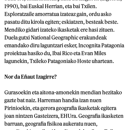
1990), bai Euskal Herrian, eta bai Txilen.
Esploratzaile amorratua izateaz gain, ordu asko
pasatu ditu kirola egiten; eskiatzen, besteak beste.
Mendiko gidari izateko ikasketak ere hasi zituen.
Duela gutxi National Geographic erakundeak
emandako diru laguntzari esker, Incognita Patagonia
proiektua hasiko du, Ibai Rico eta Evan Miles
lagunekin, Txileko Patagoniako Hoste uhartean.
Nor da Eñaut Izagirre?
Gurasoekin eta aitona-amonekin mendian hezitako
gazte bat naiz. Harreman handia izan nuen
Pirinioekin, eta gerora geografia ikasketak egitera
joan nintzen Gasteizera, EHUra. Geografia ikasketen
barruan, geografia fisikoa aukeratu nuen,