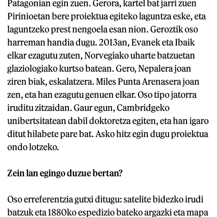
Patagonian egin zuen. Gerora, kartel bat jarri zuen
Pirinioetan bere proiektua egiteko laguntza eske, eta
laguntzeko prest nengoela esan nion. Geroztik oso
harreman handia dugu. 2013an, Evanek eta Ibaik
elkar ezagutu zuten, Norvegiako uharte batzuetan
glaziologiako kurtso batean. Gero, Nepalera joan
ziren biak, eskalatzera. Miles Punta Arenasera joan
zen, eta han ezagutu genuen elkar. Oso tipo jatorra
iruditu zitzaidan. Gaur egun, Cambridgeko
unibertsitatean dabil doktoretza egiten, eta han igaro
ditut hilabete pare bat. Asko hitz egin dugu proiektua
ondo lotzeko.
Zein lan egingo duzue bertan?
Oso erreferentzia gutxi ditugu: satelite bidezko irudi
batzuk eta 1880ko espedizio bateko argazki eta mapa