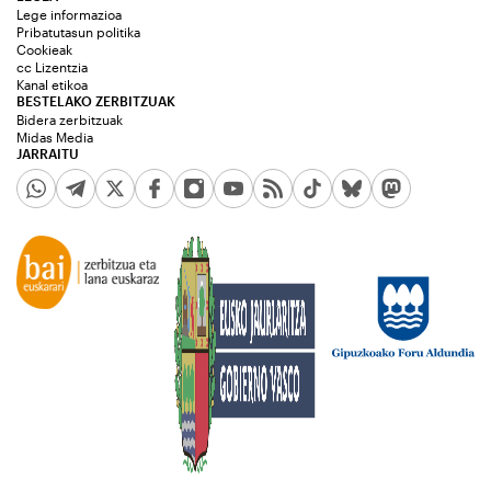
Lege informazioa
Pribatutasun politika
Cookieak
cc Lizentzia
Kanal etikoa
BESTELAKO ZERBITZUAK
Bidera zerbitzuak
Midas Media
JARRAITU