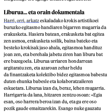
Liburua... eta orain dokumentala
Harri, orri, arkatz
eskaladako krokis artistikoei
buruzko egitasmo handiaren bigarren mugarria da
erakusketa. Hasiera batean, erakusketa bat egitea
zen asmoa, erakusketa soilik, baina bateko eta
besteko krokisak jaso ahala, egitasmoa handituz
joan zen, eta berehala jabetu ziren han liburu bat
ere bazegoela. Liburua urriaren hondarrean
argitaratu zen, eta azaroan zehar heldu
da finantzaketa kolektibo bidez egitasmoa babestu
duten ehunka babesle eta kolaboratzaileren
eskuetara. Liburua izan da, beraz, lehen mugarria.
Harrigarria da lana, hitzaren zentzu osoan: «Egia
esan, oso harrera beroa izan du, eta gu ere oso
pozik gaude emaitzarekin. Esango nuke gauzatu