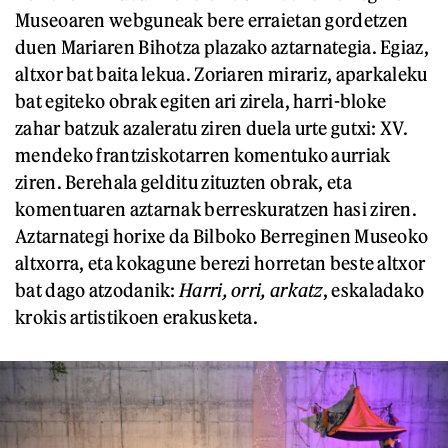
Museoaren webguneak bere erraietan gordetzen
duen Mariaren Bihotza plazako aztarnategia. Egiaz,
altxor bat baita lekua. Zoriaren mirariz, aparkaleku
bat egiteko obrak egiten ari zirela, harri-bloke
zahar batzuk azaleratu ziren duela urte gutxi: XV.
mendeko frantziskotarren komentuko aurriak
ziren. Berehala gelditu zituzten obrak, eta
komentuaren aztarnak berreskuratzen hasi ziren.
Aztarnategi horixe da Bilboko Berreginen Museoko
altxorra, eta kokagune berezi horretan beste altxor
bat dago atzodanik:
Harri, orri, arkatz
, eskaladako
krokis artistikoen erakusketa.