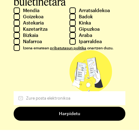
buletinetara
Mendia
Arratsaldekoa
Goizekoa
Badok
Astekaria
Kinka
Kazetaritza
Gipuzkoa
Bizkaia
Araba
Nafarroa
Iparraldea
Izena ematean
pribatutasun politika
onartzen duzu.