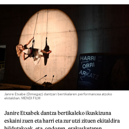
Janire Etxabe (Dimegaz) dantzari bertikalaren performancea atzoko
ekitaldian. MENDI FILM
Janire Etxabek dantza bertikaleko ikuskizuna
eskaini zuen eta harri eta zur utzi zituen ekitaldira
bildutakoak, eta, ondoren, erakusketaren