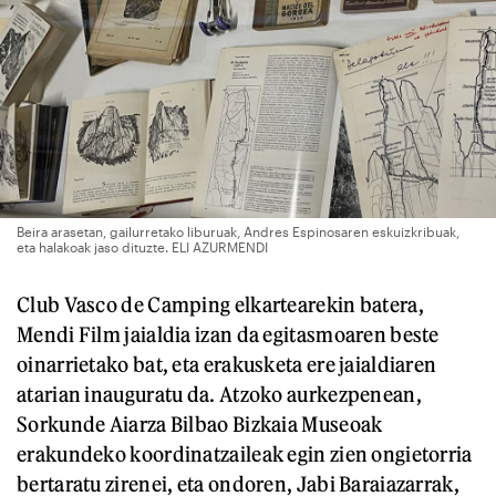
Beira arasetan, gailurretako liburuak, Andres Espinosaren eskuizkribuak,
eta halakoak jaso dituzte. ELI AZURMENDI
Club Vasco de Camping elkartearekin batera,
Mendi Film jaialdia izan da egitasmoaren beste
oinarrietako bat, eta erakusketa ere jaialdiaren
atarian inauguratu da. Atzoko aurkezpenean,
Sorkunde Aiarza Bilbao Bizkaia Museoak
erakundeko koordinatzaileak egin zien ongietorria
bertaratu zirenei, eta ondoren, Jabi Baraiazarrak,