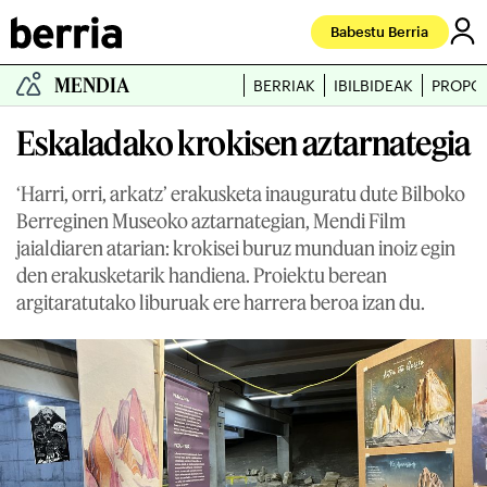
Babestu Berria
MENDIA
BERRIAK
IBILBIDEAK
PROPO
Eskaladako krokisen aztarnategia
‘Harri, orri, arkatz’ erakusketa inauguratu dute Bilboko
Berreginen Museoko aztarnategian, Mendi Film
jaialdiaren atarian: krokisei buruz munduan inoiz egin
den erakusketarik handiena. Proiektu berean
argitaratutako liburuak ere harrera beroa izan du.