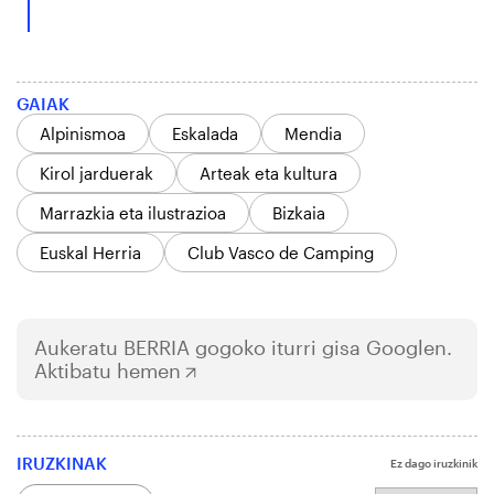
GAIAK
Alpinismoa
Eskalada
Mendia
Kirol jarduerak
Arteak eta kultura
Marrazkia eta ilustrazioa
Bizkaia
Euskal Herria
Club Vasco de Camping
Aukeratu
BERRIA
gogoko iturri gisa Googlen.
Aktibatu hemen
IRUZKINAK
Ez dago iruzkinik