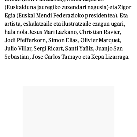
(Euskalduna jauregiko zuzendari nagusia) eta Zigor
Egia (Euskal Mendi Federazioko presidentea). Eta
artista, eskalatzaile eta ilustratzaile ezagun ugari,
hala nola Jesus Mari Lazkano, Christian Ravier,
Jodi Pfefferkorn, Simon Elias, Olivier Marquet,
Julio Villar, Sergi Ricart, Santi Yañiz, Juanjo San
Sebastian, Jose Carlos Tamayo eta Kepa Lizarraga.