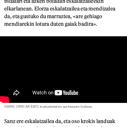
bidaiari eta azken boladan eskalatzaileekin
elkarlanean. Elorza eskalatzailea eta mendizalea
da, eta gustuko du marraztea, «are gehiago
mendiarekin lotura duten gaiak badira».
HARRI, ORRI AR-KATZ erakusketaren aurkezpen bideoa.
Sanz ere eskalatzailea da, eta oso krokis landuak