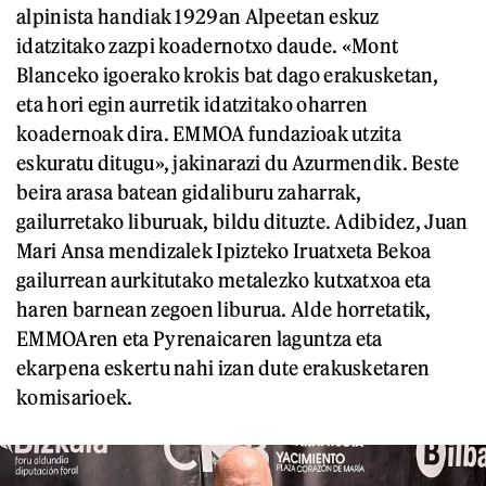
alpinista handiak 1929an Alpeetan eskuz
idatzitako zazpi koadernotxo daude. «Mont
Blanceko igoerako krokis bat dago erakusketan,
eta hori egin aurretik idatzitako oharren
koadernoak dira. EMMOA fundazioak utzita
eskuratu ditugu», jakinarazi du Azurmendik. Beste
beira arasa batean gidaliburu zaharrak,
gailurretako liburuak, bildu dituzte. Adibidez, Juan
Mari Ansa mendizalek Ipizteko Iruatxeta Bekoa
gailurrean aurkitutako metalezko kutxatxoa eta
haren barnean zegoen liburua. Alde horretatik,
EMMOAren eta Pyrenaicaren laguntza eta
ekarpena eskertu nahi izan dute erakusketaren
komisarioek.