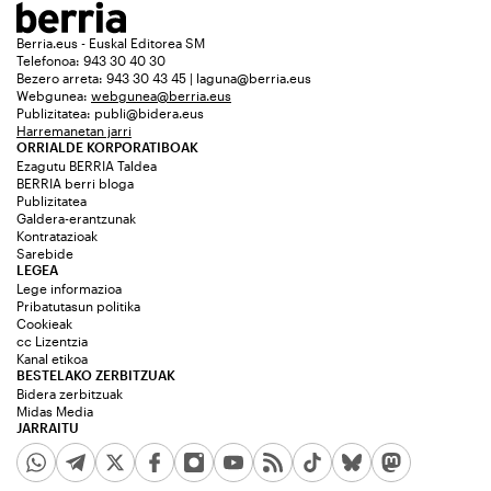
Berria.eus - Euskal Editorea SM
Telefonoa: 943 30 40 30
Bezero arreta: 943 30 43 45 | laguna@berria.eus
Webgunea:
webgunea@berria.eus
Publizitatea:
publi@bidera.eus
Harremanetan jarri
ORRIALDE KORPORATIBOAK
Ezagutu BERRIA Taldea
BERRIA berri bloga
Publizitatea
Galdera-erantzunak
Kontratazioak
Sarebide
LEGEA
Lege informazioa
Pribatutasun politika
Cookieak
cc Lizentzia
Kanal etikoa
BESTELAKO ZERBITZUAK
Bidera zerbitzuak
Midas Media
JARRAITU