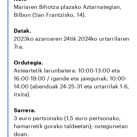
Mariaren Bihotza plazako Aztarnategian,
Bilbon (San Frantzisko, 14).
Datak.
2023ko azaroaren 24tik 2024ko urtarrilaren
7ra.
Ordutegia.
Asteartetik larunbatera: 10:00-13:00 eta
16:00-19:00 / igande eta jaiegunak: 10:00-
14:00 (abenduak 24-25-31 eta urtarrilak 1-6,
itxita).
Sarrera.
3 euro pertsonako (1,5 euro pertsonako,
hamarretik gorako taldeetan); ostegunetan
doan.