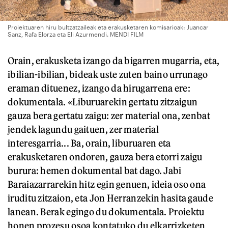
Proiektuaren hiru bultzatzaileak eta erakusketaren komisarioak: Juancar
Sanz, Rafa Elorza eta Eli Azurmendi. MENDI FILM
Orain, erakusketa izango da bigarren mugarria, eta,
ibilian-ibilian, bideak uste zuten baino urrunago
eraman dituenez, izango da hirugarrena ere:
dokumentala. «Liburuarekin gertatu zitzaigun
gauza bera gertatu zaigu: zer material ona, zenbat
jendek lagundu gaituen, zer material
interesgarria... Ba, orain, liburuaren eta
erakusketaren ondoren, gauza bera etorri zaigu
burura: hemen dokumental bat dago. Jabi
Baraiazarrarekin hitz egin genuen, ideia oso ona
iruditu zitzaion, eta Jon Herranzekin hasita gaude
lanean. Berak egingo du dokumentala. Proiektu
honen prozesu osoa kontatuko du elkarrizketen