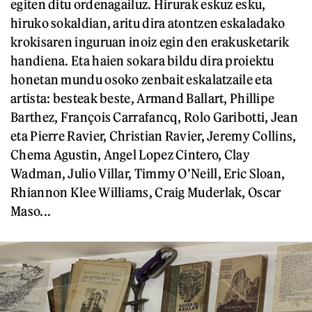
egiten ditu ordenagailuz. Hirurak eskuz esku,
hiruko sokaldian, aritu dira atontzen eskaladako
krokisaren inguruan inoiz egin den erakusketarik
handiena. Eta haien sokara bildu dira proiektu
honetan mundu osoko zenbait eskalatzaile eta
artista: besteak beste, Armand Ballart, Phillipe
Barthez, François Carrafancq, Rolo Garibotti, Jean
eta Pierre Ravier, Christian Ravier, Jeremy Collins,
Chema Agustin, Angel Lopez Cintero, Clay
Wadman, Julio Villar, Timmy O’Neill, Eric Sloan,
Rhiannon Klee Williams, Craig Muderlak, Oscar
Maso...