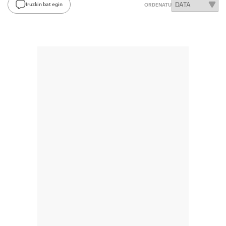
Iruzkin bat egin
ORDENATU