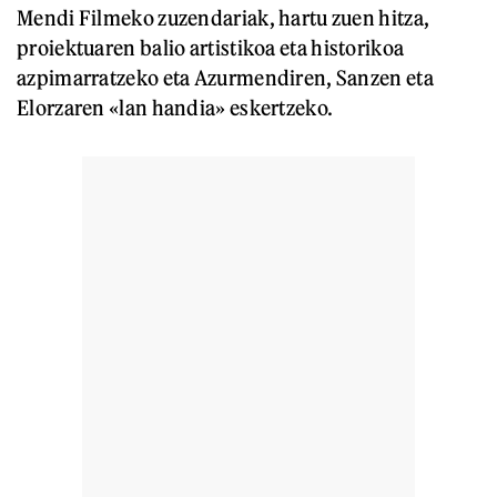
Mendi Filmeko zuzendariak, hartu zuen hitza,
proiektuaren balio artistikoa eta historikoa
azpimarratzeko eta Azurmendiren, Sanzen eta
Elorzaren «lan handia» eskertzeko.