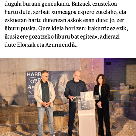
dugula buruan geneukana. Batzuek ezustekoa
hartu dute, zerbait xumeagoa espero zutelako, eta
eskuetan hartu dutenean askok esan dute: jo, zer
liburu puska. Gure ideia hori zen: irakurriz ez ezik,
ikusiz ere gozatzeko liburu bat egitea», adierazi
dute Elorzak eta Azurmendik.