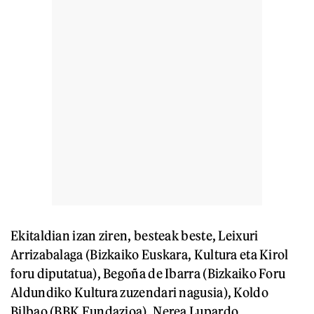
Ekitaldian izan ziren, besteak beste, Leixuri
Arrizabalaga (Bizkaiko Euskara, Kultura eta Kirol
foru diputatua), Begoña de Ibarra (Bizkaiko Foru
Aldundiko Kultura zuzendari nagusia), Koldo
Bilbao (BBK Fundazioa), Nerea Lupardo