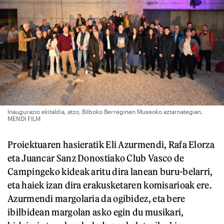
Inaugurazio ekitaldia, atzo, Bilboko Berreginen Museoko aztarnategian.
MENDI FILM
Proiektuaren hasieratik Eli Azurmendi, Rafa Elorza
eta Juancar Sanz Donostiako Club Vasco de
Campingeko kideak aritu dira lanean buru-belarri,
eta haiek izan dira erakusketaren komisarioak ere.
Azurmendi margolaria da ogibidez, eta bere
ibilbidean margolan asko egin du musikari,