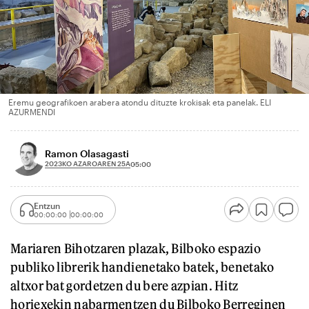
Eremu geografikoen arabera atondu dituzte krokisak eta panelak. ELI
AZURMENDI
Ramon Olasagasti
2023KO AZAROAREN 25A
05:00
Entzun
00:00:00
00:00:00
Mariaren Bihotzaren plazak, Bilboko espazio
publiko librerik handienetako batek, benetako
altxor bat gordetzen du bere azpian. Hitz
horiexekin nabarmentzen du Bilboko Berreginen