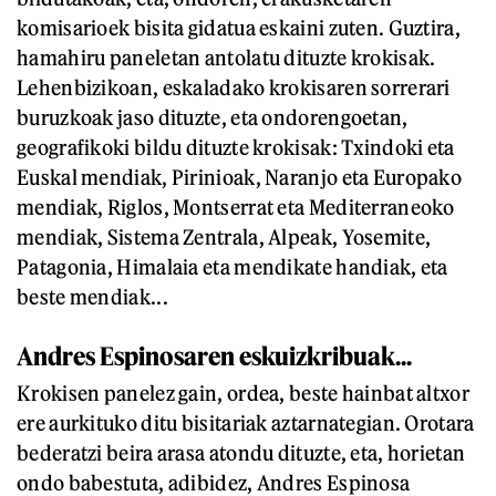
komisarioek bisita gidatua eskaini zuten. Guztira,
hamahiru paneletan antolatu dituzte krokisak.
Lehenbizikoan, eskaladako krokisaren sorrerari
buruzkoak jaso dituzte, eta ondorengoetan,
geografikoki bildu dituzte krokisak: Txindoki eta
Euskal mendiak, Pirinioak, Naranjo eta Europako
mendiak, Riglos, Montserrat eta Mediterraneoko
mendiak, Sistema Zentrala, Alpeak, Yosemite,
Patagonia, Himalaia eta mendikate handiak, eta
beste mendiak...
Andres Espinosaren eskuizkribuak...
Krokisen panelez gain, ordea, beste hainbat altxor
ere aurkituko ditu bisitariak aztarnategian. Orotara
bederatzi beira arasa atondu dituzte, eta, horietan
ondo babestuta, adibidez, Andres Espinosa