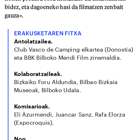
bidez, eta dagoeneko hasi da filmatzen zenbait
gauza».
ERAKUSKETAREN FITXA
Antolatzailea.
Club Vasco de Camping elkartea (Donostia)
eta BBK Bilboko Mendi Film zinemaldia.
Kolaboratzaileak.
Bizkaiko Foru Aldundia, Bilbao Bizkaia
Museoak, Bilboko Udala.
Komisarioak.
Eli Azurmendi, Juancar Sanz, Rafa Elorza
(Expocroquis).
Non.