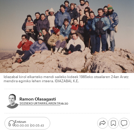
Idiazabal kirol elkarteko mendi saileko kideek 1985eko otsailaren 24an Aratz
mendira eginiko lehen irteera. IDIAZABAL K.E.
Ramon Olasagasti
2025EKO URTARRILAREN 7A
16:30
Entzun
00:00:00
00:05:43