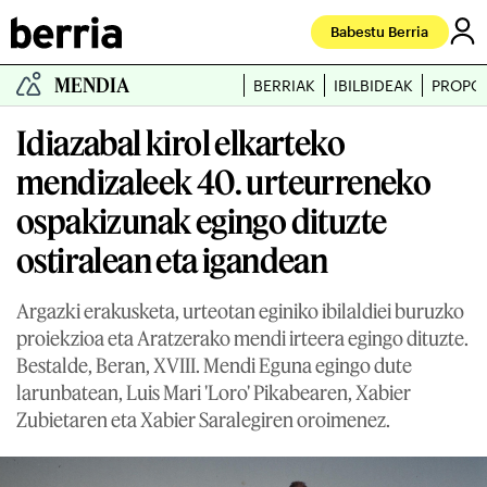
Babestu Berria
MENDIA
BERRIAK
IBILBIDEAK
PROPO
Idiazabal kirol elkarteko
mendizaleek 40. urteurreneko
ospakizunak egingo dituzte
ostiralean eta igandean
Argazki erakusketa, urteotan eginiko ibilaldiei buruzko
proiekzioa eta Aratzerako mendi irteera egingo dituzte.
Bestalde, Beran, XVIII. Mendi Eguna egingo dute
larunbatean, Luis Mari 'Loro' Pikabearen, Xabier
Zubietaren eta Xabier Saralegiren oroimenez.