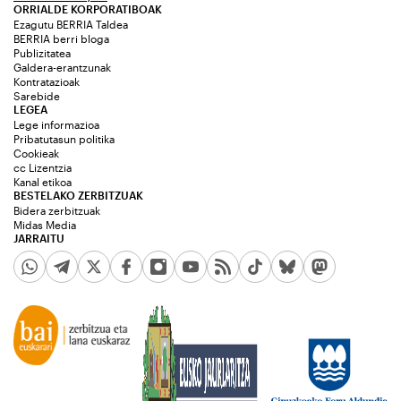
ORRIALDE KORPORATIBOAK
Ezagutu BERRIA Taldea
BERRIA berri bloga
Publizitatea
Galdera-erantzunak
Kontratazioak
Sarebide
LEGEA
Lege informazioa
Pribatutasun politika
Cookieak
cc Lizentzia
Kanal etikoa
BESTELAKO ZERBITZUAK
Bidera zerbitzuak
Midas Media
JARRAITU