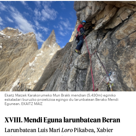
Ekaitz Maizek Karakorumeko Mun Brakk mendian (5.430m) eginiko
eskaladari buruzko proiekzioa egingo du larunbatean Berako Mendi
Egunean. EKAITZ MAIZ
XVIII. Mendi Eguna larunbatean Beran
Larunbatean Luis Mari
Loro
Pikabea, Xabier