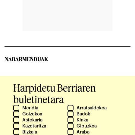
NABARMENDUAK
Harpidetu Berriaren
buletinetara
Mendia
Arratsaldekoa
Goizekoa
Badok
Astekaria
Kinka
Kazetaritza
Gipuzkoa
Bizkaia
Araba