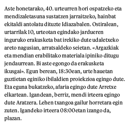
Aste honetarako, 40. urteurren hori ospatzeko eta
mendizaletasuna sustatzen jarraitzeko, hainbat
ekitaldi antolatu dituzte Idiazabalen. Ostiralean,
urtarrilak 10, urteotan egindako jardueren
inguruko erakusketa bat irekiko dute udaletxeko
areto nagusian, arratsaldeko seietan. «Argazkiak
eta mendian erabilitako materiala ipiniko ditugu
jendaurrean. Bi aste egongo da erakusketa
ikusgai». Egun berean, 18:30ean, urte hauetan
guztietan eginiko ibilaldien proiekzioa egingo dute.
Eta eguna bukatzeko, afaria egingo dute Arretxe
elkartean. Igandean, berriz, mendi irteera egingo
dute Aratzera. Lehen txangoa gailur horretara egin
zuten. Igandeko irteera 08:00etan izango da,
plazan.