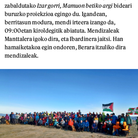
zabaldutako
Izar gorri, Mamuon betiko argi
bideari
buruzko proiekzioa egingo du. Igandean,
berritasun modura, mendi irteera izango da,
09:00etan kiroldegitik abiatuta. Mendizaleak
Manttalera igoko dira, eta Ibardinera jaitsi. Han
hamaiketakoa egin ondoren, Berara itzuliko dira
mendizaleak.