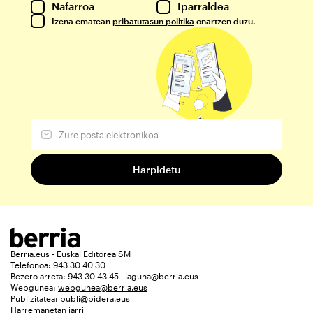
Nafarroa
Iparraldea
Izena ematean
pribatutasun politika
onartzen duzu.
Berria.eus - Euskal Editorea SM
Telefonoa: 943 30 40 30
Bezero arreta: 943 30 43 45 | laguna@berria.eus
Webgunea:
webgunea@berria.eus
Publizitatea:
publi@bidera.eus
Harremanetan jarri