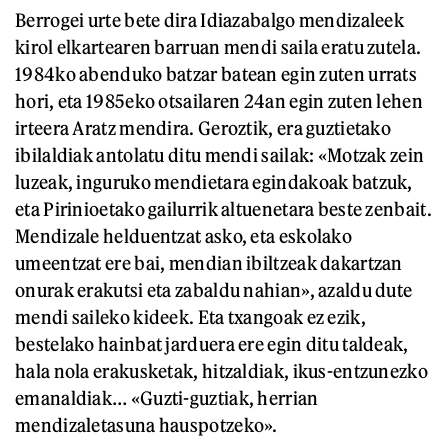
Berrogei urte bete dira Idiazabalgo mendizaleek
kirol elkartearen barruan mendi saila eratu zutela.
1984ko abenduko batzar batean egin zuten urrats
hori, eta 1985eko otsailaren 24an egin zuten lehen
irteera Aratz mendira. Geroztik, era guztietako
ibilaldiak antolatu ditu mendi sailak: «Motzak zein
luzeak, inguruko mendietara egindakoak batzuk,
eta Pirinioetako gailurrik altuenetara beste zenbait.
Mendizale helduentzat asko, eta eskolako
umeentzat ere bai, mendian ibiltzeak dakartzan
onurak erakutsi eta zabaldu nahian», azaldu dute
mendi saileko kideek. Eta txangoak ez ezik,
bestelako hainbat jarduera ere egin ditu taldeak,
hala nola erakusketak, hitzaldiak, ikus-entzunezko
emanaldiak… «Guzti-guztiak, herrian
mendizaletasuna hauspotzeko».