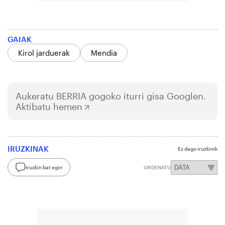
GAIAK
Kirol jarduerak
Mendia
Aukeratu
BERRIA
gogoko iturri gisa Googlen.
Aktibatu hemen
IRUZKINAK
Ez dago iruzkinik
Iruzkin bat egin
ORDENATU