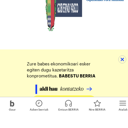
Zure babes ekonomikoari esker
egiten dugu kazetaritza
konprometitua.
BABESTU BERRIA
Egin zure ekarpena
Gaur
Azken berriak
Entzun BERRIA
Nire BERRIA
Atalak