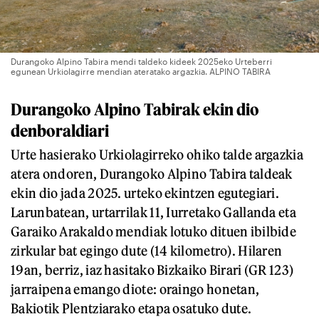
Durangoko Alpino Tabira mendi taldeko kideek 2025eko Urteberri
egunean Urkiolagirre mendian ateratako argazkia. ALPINO TABIRA
Durangoko Alpino Tabirak ekin dio
denboraldiari
Urte hasierako Urkiolagirreko ohiko talde argazkia
atera ondoren, Durangoko Alpino Tabira taldeak
ekin dio jada 2025. urteko ekintzen egutegiari.
Larunbatean, urtarrilak 11, Iurretako Gallanda eta
Garaiko Arakaldo mendiak lotuko dituen ibilbide
zirkular bat egingo dute (14 kilometro). Hilaren
19an, berriz, iaz hasitako Bizkaiko Birari (GR 123)
jarraipena emango diote: oraingo honetan,
Bakiotik Plentziarako etapa osatuko dute.