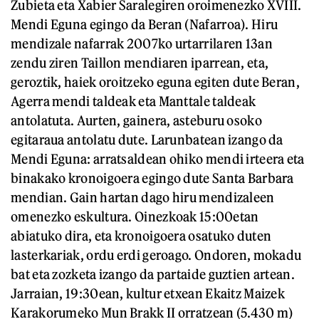
Zubieta eta Xabier Saralegiren oroimenezko XVIII.
Mendi Eguna egingo da Beran (Nafarroa). Hiru
mendizale nafarrak 2007ko urtarrilaren 13an
zendu ziren Taillon mendiaren iparrean, eta,
geroztik, haiek oroitzeko eguna egiten dute Beran,
Agerra mendi taldeak eta Manttale taldeak
antolatuta. Aurten, gainera, asteburu osoko
egitaraua antolatu dute. Larunbatean izango da
Mendi Eguna: arratsaldean ohiko mendi irteera eta
binakako kronoigoera egingo dute Santa Barbara
mendian. Gain hartan dago hiru mendizaleen
omenezko eskultura. Oinezkoak 15:00etan
abiatuko dira, eta kronoigoera osatuko duten
lasterkariak, ordu erdi geroago. Ondoren, mokadu
bat eta zozketa izango da partaide guztien artean.
Jarraian, 19:30ean, kultur etxean Ekaitz Maizek
Karakorumeko Mun Brakk II orratzean (5.430 m)