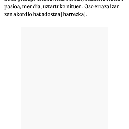
pasioa, mendia, uztartuko nituen. Oso erraza izan
zen akordio bat adostea [barrezka].