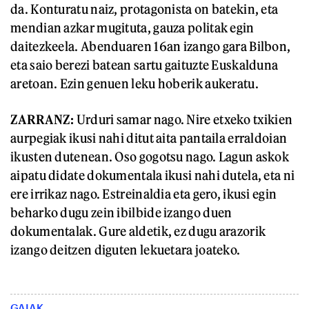
da. Konturatu naiz, protagonista on batekin, eta
mendian azkar mugituta, gauza politak egin
daitezkeela. Abenduaren 16an izango gara Bilbon,
eta saio berezi batean sartu gaituzte Euskalduna
aretoan. Ezin genuen leku hoberik aukeratu.
ZARRANZ:
Urduri samar nago. Nire etxeko txikien
aurpegiak ikusi nahi ditut aita pantaila erraldoian
ikusten dutenean. Oso gogotsu nago. Lagun askok
aipatu didate dokumentala ikusi nahi dutela, eta ni
ere irrikaz nago. Estreinaldia eta gero, ikusi egin
beharko dugu zein ibilbide izango duen
dokumentalak. Gure aldetik, ez dugu arazorik
izango deitzen diguten lekuetara joateko.
GAIAK