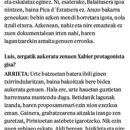
eta eskalatuz eginez. Ni, esaterako, Balaitusera igoa
nintzen, baina Pica d´Estatsera ez. Arazo bakarra
geneukan: behin azken mendi horretara igota, nola
itzuli etxera. Azkenean, nahiz eta nire emazteak ez
zuen dokumentalean irten nahi, haren
laguntzarekin amaitu genuen erronka.
Luis, ze
rgatik aukeratu zenuen
Xabier
protagonista
gisa?
A
RRIETA
: Urte batzuetan batera ibili ginen
txirrindularitzan, baina bakoitzak bere bidea
aukeratu genuen. Hala ere, urte hauetan guztietan
harremana mantendu dugu. Betidanik lagunak
izanda, haren proposamenari ezin nion ezezkoa
eman. Gainera, grabatzearena aitzakia izango zen
guretzat, Pirinioetan astebete igarotzeko. Nik ezin
nuen gehiago eskatu. Aldi berean, bizikleta eta nire