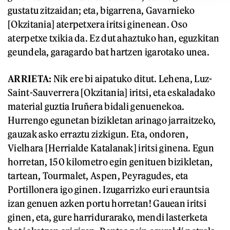
gustatu zitzaidan; eta, bigarrena, Gavarnieko
[Okzitania] aterpetxera iritsi ginenean. Oso
aterpetxe txikia da. Ez dut ahaztuko han, eguzkitan
geundela, garagardo bat hartzen igarotako unea.
ARRIETA
:
Nik ere bi aipatuko ditut. Lehena, Luz-
Saint-Sauverrera [Okzitania] iritsi, eta eskaladako
material guztia Iruñera bidali genuenekoa.
Hurrengo egunetan bizikletan arinago jarraitzeko,
gauzak asko erraztu zizkigun. Eta, ondoren,
Vielhara [Herrialde Katalanak] iritsi ginena. Egun
horretan, 150 kilometro egin genituen bizikletan,
tartean, Tourmalet, Aspen, Peyragudes, eta
Portillonera igo ginen. Izugarrizko euri erauntsia
izan genuen azken portu horretan! Gauean iritsi
ginen, eta, gure harridurarako, mendi lasterketa