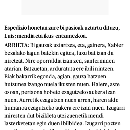
Espedizio honetan zu
re
bi pasioak uztartu dituzu,
Luis
: mendia eta ikus-entzunezkoa.
A
RRIETA
:
Bi gauzak uztartzea, eta, gainera, Xabier
bezalako lagun batekin egitea, luxu bat izan da
niretzat. Nire oporraldia izan zen, sanferminen
atarian. Batzuetan, arduratuta ere ibili nintzen.
Biak bakarrik egonda, agian, gauza batzuen
hutsunea izango nuela ikusten nuen. Halere, aste
osoan, pertsona hobeto ezagutzeko aukera izan
nuen. Aurretik ezagutzen nuen arren, haren alde
humanoa ezagutzeko aukera ere izan nuen. Izugarri
miresten dut bizikleta utzi zuenetik mendi
lasterketetan egin duen ibilbidea. Izugarri pozten