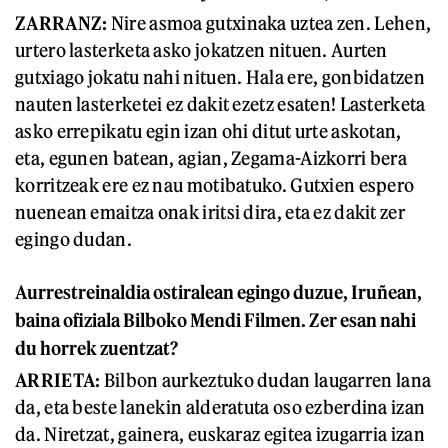
ZARRANZ
:
Nire asmoa gutxinaka uztea zen. Lehen,
urtero lasterketa asko jokatzen nituen. Aurten
gutxiago jokatu nahi nituen. Hala ere, gonbidatzen
nauten lasterketei ez dakit ezetz esaten! Lasterketa
asko errepikatu egin izan ohi ditut urte askotan,
eta, egunen batean, agian, Zegama-Aizkorri bera
korritzeak ere ez nau motibatuko. Gutxien espero
nuenean emaitza onak iritsi dira, eta ez dakit zer
egingo dudan.
Aurrestreinaldia ostiralean egingo duzue, Iruñean,
baina ofiziala Bilboko Mendi Filmen. Zer esan nahi
du horrek zuentzat?
ARRIETA:
Bilbon aurkeztuko dudan laugarren lana
da, eta beste lanekin alderatuta oso ezberdina izan
da. Niretzat, gainera, euskaraz egitea izugarria izan