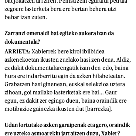
bat jokatzen ari ziren. Pentsa zein eguraldi petrala
zegoen: lasterketa bera ere bertan behera utzi
behar izan zuten.
Zarranzi omenaldi bat egiteko aukera izan da
dokumentala?
A
RRIETA
:
Xabierrek bere kirol ibilbidea
azkenekoetan ikusten zuelako hasi zen dena. Aldiz,
ez dakit dokumentalarengatik izan den-edo, baina
hura ere indarberritu egin da azken hilabeteetan.
Grabatzen hasi ginenean, euskal selekzioa uztera
zihoan, goi mailako lasterketak ere bai... Gaur
egun, ez dakit zer egingo duen, baina oraindik ere
motibazioz gainezka ikusten dut [barrezka].
Udan lortutako azken garaipenak eta gero, oraindik
ere uzteko asmoarekin jarraitzen duzu,
Xabier
?