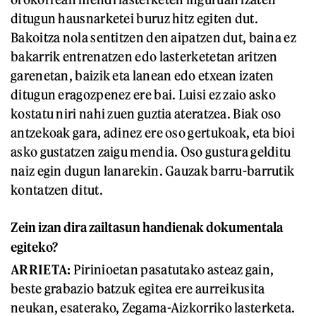
ditugun hausnarketei buruz hitz egiten dut.
Bakoitza nola sentitzen den aipatzen dut, baina ez
bakarrik entrenatzen edo lasterketetan aritzen
garenetan, baizik eta lanean edo etxean izaten
ditugun eragozpenez ere bai. Luisi ez zaio asko
kostatu niri nahi zuen guztia ateratzea. Biak oso
antzekoak gara, adinez ere oso gertukoak, eta bioi
asko gustatzen zaigu mendia. Oso gustura gelditu
naiz egin dugun lanarekin. Gauzak barru-barrutik
kontatzen ditut.
Zein izan dira zailtasun handienak dokumentala
egiteko?
ARRIETA
:
Pirinioetan pasatutako asteaz gain,
beste grabazio batzuk egitea ere aurreikusita
neukan, esaterako, Zegama-Aizkorriko lasterketa.