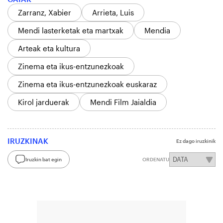
Zarranz, Xabier
Arrieta, Luis
Mendi lasterketak eta martxak
Mendia
Arteak eta kultura
Zinema eta ikus-entzunezkoak
Zinema eta ikus-entzunezkoak euskaraz
Kirol jarduerak
Mendi Film Jaialdia
IRUZKINAK
Ez dago iruzkinik
Iruzkin bat egin
ORDENATU