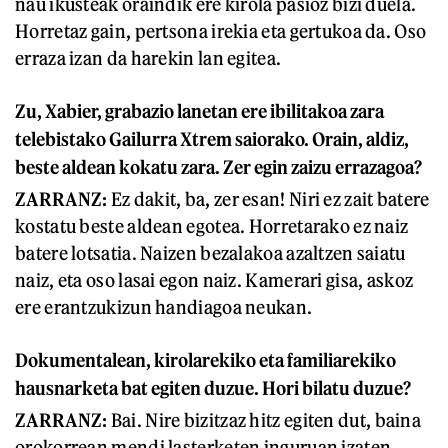
nau ikusteak oraindik ere kirola pasioz bizi duela.
Horretaz gain, pertsona irekia eta gertukoa da. Oso
erraza izan da harekin lan egitea.
Zu,
Xabier
, grabazio lanetan ere ibilitakoa zara
telebistako Gailurra Xtrem saiorako. Orain, aldiz,
beste aldean kokatu zara. Zer egin zaizu errazagoa?
ZARRANZ
:
Ez dakit, ba, zer esan! Niri ez zait batere
kostatu beste aldean egotea. Horretarako ez naiz
batere lotsatia. Naizen bezalakoa azaltzen saiatu
naiz, eta oso lasai egon naiz. Kamerari gisa, askoz
ere erantzukizun handiagoa neukan.
Dokumentalean, kirolarekiko eta familiarekiko
hausnarketa bat egiten duzue. Hori bilatu duzue?
Z
ARRANZ
:
Bai. Nire bizitzaz hitz egiten dut, baina
orokorrean mendi lasterketen inguruan izaten