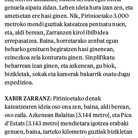
genuela aipatu zidan. Lehen ideia hura izan zen, eta
ametsetan ere hasi ginen. Nik, Pirinioetako 3.000
metroko mendi guztiak kateatzea pentsatu nuen,
eta, aldi berean, Zarranzen kirol ibilbidea
errepasatzea. Baina, horretarako zenbat egun
beharko genituen begiratzen hasi ginenean,
ezinezkoa zela konturatu ginen. Sinplifikatu
beharrean izan ginen, eta azkenean, gu biok,
bizikletak, sokak eta kamerak bakarrik osatu dugu
espedizioa.
XABIR ZARRANZ
:
Pirinioetako denak
kateatzearen ideia oso ona zen, baina, aldi berean,
oso zaila. Azkenean Balaitus [3.144 metro], eta Pica
d’Estats [3.143 metro] mendietara igotzea erabaki
genuen, baina, tarteko kilometro guztiak bizikletan