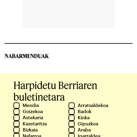
NABARMENDUAK
Harpidetu Berriaren
buletinetara
Mendia
Arratsaldekoa
Goizekoa
Badok
Astekaria
Kinka
Kazetaritza
Gipuzkoa
Bizkaia
Araba
Nafarroa
Iparraldea