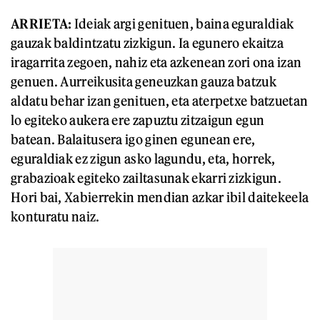
A
RRIETA
:
Ideiak argi genituen, baina eguraldiak
gauzak baldintzatu zizkigun. Ia egunero ekaitza
iragarrita zegoen, nahiz eta azkenean zori ona izan
genuen. Aurreikusita geneuzkan gauza batzuk
aldatu behar izan genituen, eta aterpetxe batzuetan
lo egiteko aukera ere zapuztu zitzaigun egun
batean. Balaitusera igo ginen egunean ere,
eguraldiak ez zigun asko lagundu, eta, horrek,
grabazioak egiteko zailtasunak ekarri zizkigun.
Hori bai, Xabierrekin mendian azkar ibil daitekeela
konturatu naiz.