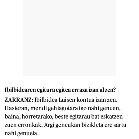
Ibilbidearen egitura egitea erraza izan al zen?
ZARRANZ
:
Ibilbidea Luisen kontua izan zen.
Hasieran, mendi gehiagotara igo nahi genuen,
baina, horretarako, beste egitarau bat eskatzen
zuen erronkak. Argi geneukan bizikleta ere sartu
nahi genuela.