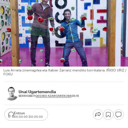
Luis Arrieta zinemagilea eta Xabier Zarranz mendiko korrikalaria. IÑIGO URIZ /
FOKU
Unai Ugartemendia
2023KO AZAROAREN 29A
BERRIOBEITI
05:15
Entzun
00:00:00
00:00:00