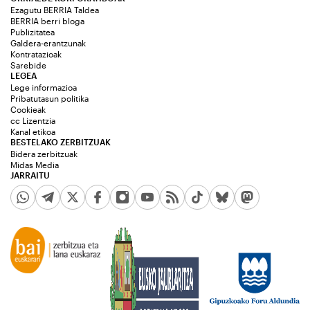
Ezagutu BERRIA Taldea
BERRIA berri bloga
Publizitatea
Galdera-erantzunak
Kontratazioak
Sarebide
LEGEA
Lege informazioa
Pribatutasun politika
Cookieak
cc Lizentzia
Kanal etikoa
BESTELAKO ZERBITZUAK
Bidera zerbitzuak
Midas Media
JARRAITU