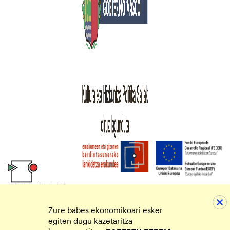
Zure babes ekonomikoari esker
egiten dugu kazetaritza