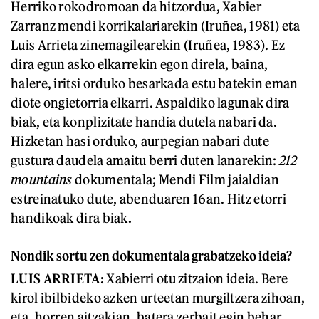
Herriko rokodromoan da hitzordua, Xabier
Zarranz mendi korrikalariarekin (Iruñea, 1981) eta
Luis Arrieta zinemagilearekin (Iruñea, 1983). Ez
dira egun asko elkarrekin egon direla, baina,
halere, iritsi orduko besarkada estu batekin eman
diote ongietorria elkarri. Aspaldiko lagunak dira
biak, eta konplizitate handia dutela nabari da.
Hizketan hasi orduko, aurpegian nabari dute
gustura daudela amaitu berri duten lanarekin:
212
mountains
dokumentala; Mendi Film jaialdian
estreinatuko dute, abenduaren 16an. Hitz etorri
handikoak dira biak
.
Nondik sortu zen dokumentala grabatzeko ideia?
LUIS ARRIETA:
Xabierri otu zitzaion ideia. Bere
kirol ibilbideko azken urteetan murgiltzera zihoan,
eta, horren aitzakian, batera zerbait egin behar