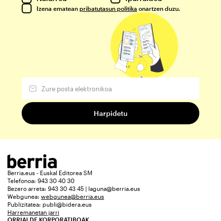
Izena ematean
pribatutasun politika
onartzen duzu.
Berria.eus - Euskal Editorea SM
Telefonoa: 943 30 40 30
Bezero arreta: 943 30 43 45 | laguna@berria.eus
Webgunea:
webgunea@berria.eus
Publizitatea:
publi@bidera.eus
Harremanetan jarri
ORRIALDE KORPORATIBOAK