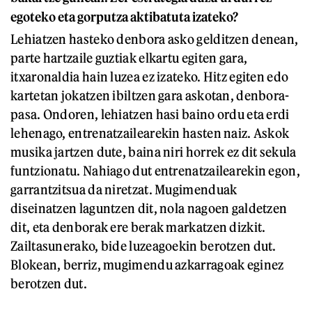
egoteko eta gorputza aktibatuta izateko?
Lehiatzen hasteko denbora asko gelditzen denean,
parte hartzaile guztiak elkartu egiten gara,
itxaronaldia hain luzea ez izateko. Hitz egiten edo
kartetan jokatzen ibiltzen gara askotan, denbora-
pasa. Ondoren, lehiatzen hasi baino ordu eta erdi
lehenago, entrenatzailearekin hasten naiz. Askok
musika jartzen dute, baina niri horrek ez dit sekula
funtzionatu. Nahiago dut entrenatzailearekin egon,
garrantzitsua da niretzat. Mugimenduak
diseinatzen laguntzen dit, nola nagoen galdetzen
dit, eta denborak ere berak markatzen dizkit.
Zailtasunerako, bide luzeagoekin berotzen dut.
Blokean, berriz, mugimendu azkarragoak eginez
berotzen dut.