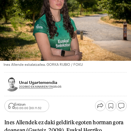
Ines Allende eskalatzailea. GORKA RUBIO / FOKU
Unai Ugartemendia
2026KO EKAINAREN 17A
05:05
Entzun
00:00:00
00:11:52
Ines Allendek ez daki geldirik egoten horman gora
doanean (Gasteiz, 2009). Euskal Herriko