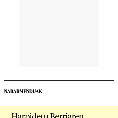
NABARMENDUAK
Harpidetu Berriaren