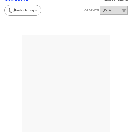
Iruzkin bat egin
ORDENATU