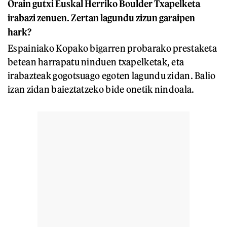
Orain gutxi Euskal Herriko Boulder Txapelketa
irabazi zenuen. Zertan lagundu zizun garaipen
hark?
Espainiako Kopako bigarren probarako prestaketa
betean harrapatu ninduen txapelketak, eta
irabazteak gogotsuago egoten lagundu zidan. Balio
izan zidan baieztatzeko bide onetik nindoala.