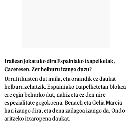
Irailean jokatuko dira Espainiako txapelketak,
Caceresen. Zer helburu izango duzu?
Urruti ikusten dut iraila, eta oraindik ez daukat
helburu zehatzik. Espainiako txapelketetan blokea
ere egin beharko dut, nahiz eta ez den nire
espezialitate gogokoena. Benach eta Gelia Marcia
han izango dira, eta dena zailagoa izango da. Ondo
aritzeko itxaropena daukat.