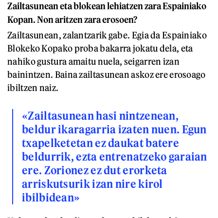
Zailtasunean eta blokean lehiatzen zara Espainiako
Kopan. Non aritzen zara erosoen?
Zailtasunean, zalantzarik gabe. Egia da Espainiako
Blokeko Kopako proba bakarra jokatu dela, eta
nahiko gustura amaitu nuela, seigarren izan
bainintzen. Baina zailtasunean askoz ere erosoago
ibiltzen naiz.
«Zailtasunean hasi nintzenean,
beldur ikaragarria izaten nuen. Egun
txapelketetan ez daukat batere
beldurrik, ezta entrenatzeko garaian
ere. Zorionez ez dut erorketa
arriskutsurik izan nire kirol
ibilbidean»