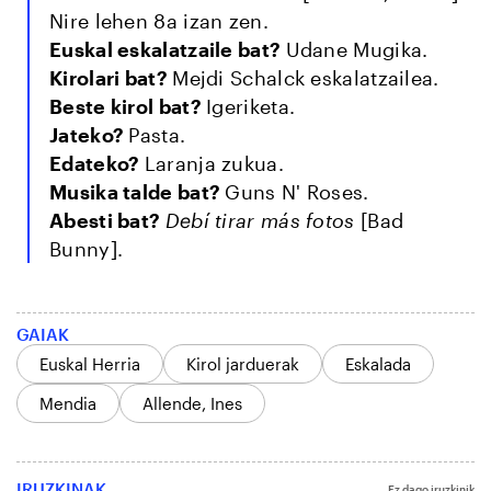
Nire lehen 8a izan zen.
Euskal eskalatzaile bat?
Udane Mugika.
Kirolari bat?
Mejdi Schalck eskalatzailea.
Beste kirol bat?
Igeriketa.
Jateko?
Pasta.
Edateko?
Laranja zukua.
Musika talde bat?
Guns N' Roses.
Abesti bat?
Debí tirar más fotos
[Bad
Bunny].
GAIAK
Euskal Herria
Kirol jarduerak
Eskalada
Mendia
Allende, Ines
IRUZKINAK
Ez dago iruzkinik