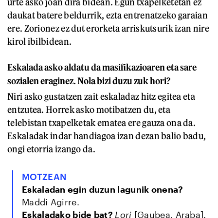
urte asko joan dira bidean. Egun txapelketetan ez
daukat batere beldurrik, ezta entrenatzeko garaian
ere. Zorionez ez dut erorketa arriskutsurik izan nire
kirol ibilbidean.
Eskalada asko aldatu da masifikazioaren eta sare
sozialen eraginez. Nola bizi duzu zuk hori?
Niri asko gustatzen zait eskaladaz hitz egitea eta
entzutea. Horrek asko motibatzen du, eta
telebistan txapelketak ematea ere gauza ona da.
Eskaladak indar handiagoa izan dezan balio badu,
ongi etorria izango da.
MOTZEAN
Eskaladan egin duzun lagunik onena?
Maddi Agirre.
Eskaladako bide bat?
Lori
[Gaubea, Araba].