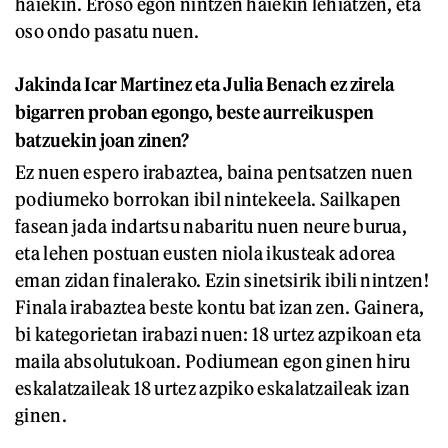
haiekin. Eroso egon nintzen haiekin lehiatzen, eta
oso ondo pasatu nuen.
Jakinda Icar Martinez eta Julia Benach ez zirela
bigarren proban egongo, beste aurreikuspen
batzuekin joan zinen?
Ez nuen espero irabaztea, baina pentsatzen nuen
podiumeko borrokan ibil nintekeela. Sailkapen
fasean jada indartsu nabaritu nuen neure burua,
eta lehen postuan eusten niola ikusteak adorea
eman zidan finalerako. Ezin sinetsirik ibili nintzen!
Finala irabaztea beste kontu bat izan zen. Gainera,
bi kategorietan irabazi nuen: 18 urtez azpikoan eta
maila absolutukoan. Podiumean egon ginen hiru
eskalatzaileak 18 urtez azpiko eskalatzaileak izan
ginen.