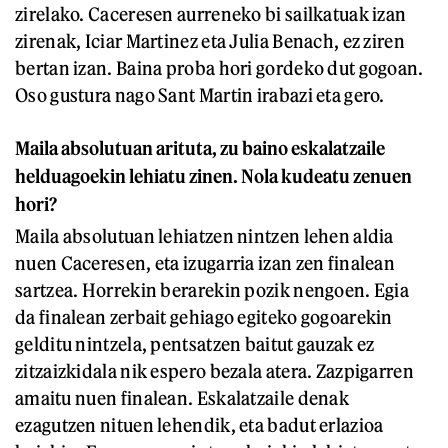
zirelako. Caceresen aurreneko bi sailkatuak izan
zirenak, Iciar Martinez eta Julia Benach, ez ziren
bertan izan. Baina proba hori gordeko dut gogoan.
Oso gustura nago Sant Martin irabazi eta gero.
Maila absolutuan arituta, zu baino eskalatzaile
helduagoekin lehiatu zinen. Nola kudeatu zenuen
hori?
Maila absolutuan lehiatzen nintzen lehen aldia
nuen Caceresen, eta izugarria izan zen finalean
sartzea. Horrekin berarekin pozik nengoen. Egia
da finalean zerbait gehiago egiteko gogoarekin
gelditu nintzela, pentsatzen baitut gauzak ez
zitzaizkidala nik espero bezala atera. Zazpigarren
amaitu nuen finalean. Eskalatzaile denak
ezagutzen nituen lehendik, eta badut erlazioa