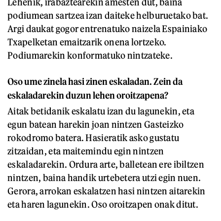
Lehenik, irabaztearekin amesten dut, baina
podiumean sartzea izan daiteke helburuetako bat.
Argi daukat gogor entrenatuko naizela Espainiako
Txapelketan emaitzarik onena lortzeko.
Podiumarekin konformatuko nintzateke.
Oso ume zinela hasi zinen eskaladan. Zein da
eskaladarekin duzun lehen oroitzapena?
Aitak betidanik eskalatu izan du lagunekin, eta
egun batean harekin joan nintzen Gasteizko
rokodromo batera. Hasieratik asko gustatu
zitzaidan, eta maitemindu egin nintzen
eskaladarekin. Ordura arte, balletean ere ibiltzen
nintzen, baina handik urtebetera utzi egin nuen.
Gerora, arrokan eskalatzen hasi nintzen aitarekin
eta haren lagunekin. Oso oroitzapen onak ditut.