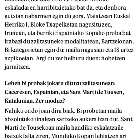
eskaladaren harribitxietako bat da, eta denbora
gutxian nabarmen egin du gora. Maiatzean Euskal
Herriko I. Bloke Txapelketan nagusitu zen,
Iruñean, eta berriki Espainiako Kopako proba bat
irabazi du zailtasuneko modalitatean, Bartzelonan.
Bi kategorietan egin du: maila nagusian eta 18 urtez
azpikoetan. Argi du zer helburu duen: hobetzen
jarraitzea.
Lehen bi probak jokatu dituzu zailtasunean:
Caceresen, Espainian, eta Sant Marti de Tousen,
Katalunian. Zer moduz?
Nahiko ondo joan dira biak. Bi probetan maila
absolutuko finalean sartzeko aukera izan dut. Sant
Marti de Tousekoan maila handiko eskalatzaile
batzuk falta ziren, Munduko Kopan lehiatzen ari