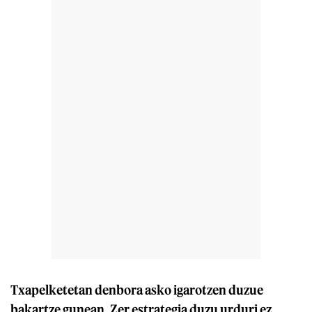
Txapelketetan denbora asko igarotzen duzue
bakartze gunean. Zer estrategia duzu urduri ez