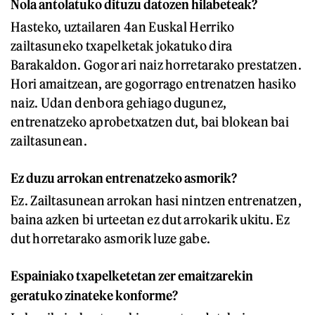
Nola antolatuko dituzu datozen hilabeteak?
Hasteko, uztailaren 4an Euskal Herriko
zailtasuneko txapelketak jokatuko dira
Barakaldon. Gogor ari naiz horretarako prestatzen.
Hori amaitzean, are gogorrago entrenatzen hasiko
naiz. Udan denbora gehiago dugunez,
entrenatzeko aprobetxatzen dut, bai blokean bai
zailtasunean.
Ez duzu arrokan entrenatzeko asmorik?
Ez. Zailtasunean arrokan hasi nintzen entrenatzen,
baina azken bi urteetan ez dut arrokarik ukitu. Ez
dut horretarako asmorik luze gabe.
Espainiako txapelketetan zer emaitzarekin
geratuko zinateke konforme?