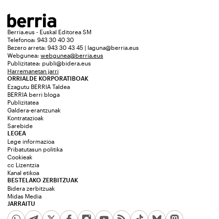
Berria.eus - Euskal Editorea SM
Telefonoa: 943 30 40 30
Bezero arreta: 943 30 43 45 | laguna@berria.eus
Webgunea:
webgunea@berria.eus
Publizitatea:
publi@bidera.eus
Harremanetan jarri
ORRIALDE KORPORATIBOAK
Ezagutu BERRIA Taldea
BERRIA berri bloga
Publizitatea
Galdera-erantzunak
Kontratazioak
Sarebide
LEGEA
Lege informazioa
Pribatutasun politika
Cookieak
cc Lizentzia
Kanal etikoa
BESTELAKO ZERBITZUAK
Bidera zerbitzuak
Midas Media
JARRAITU