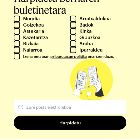
buletinetara
Mendia
Arratsaldekoa
Goizekoa
Badok
Astekaria
Kinka
Kazetaritza
Gipuzkoa
Bizkaia
Araba
Nafarroa
Iparraldea
Izena ematean
pribatutasun politika
onartzen duzu.