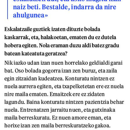
naiz beti. Bestalde, indarra da nire
ahulgunea»
Eskalatzaile guztiek izaten dituzte bolada
kaskarrak, eta, halakoetan, ematen du ez dutela
hobera egiten. Nola eraman duzu aldi batez gradu
batean kateatuta geratzea?
Nik iazko udan izan nuen horrelako geldialdi garai
bat. Oso bolada gogorra izan zen buruz, eta zaila
egin zitzaidan kudeatzea. Konturatu nintzen ez
nuela aurrera egiten, eta txapelketetan ere ez nuela
nire maila ematen. Emaitzek ere ez zidaten
lagundu. Baina konturatu nintzen pazientzia behar
nuela. Entrenatzen jarraitu nuen, eta gutxinaka
maila berreskuratu. Ez nuen amore eman, eta
horixe izan zen maila berreskuratzeko gakoa.