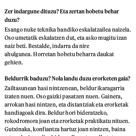
Zer indargune dituzu? Eta zertan hobetu behar
duzu?
Esango nuke teknika handiko eskalatzailea naizela.
Oso umetatik eskalatzen dut, eta asko mugitu izan
naiz beti. Bestalde, indarra da nire
ahulgunea. Horretan hobetu beharra daukat
gehien.
Beldurrik baduzu? Nola landu duzu erorketen gaia?
Zailtasunean hasi nintzenean, beldur ikaragarria
izaten nuen. Oso gaizki pasatzen nuen. Gainera,
arrokan hasi nintzen, eta distantziak eta erorketak
handiagoak dira. Beldur hori bideratzeko,
rokodromora joan eta erorketak praktikatu nituen.
Gutxinaka, konfiantza hartuz joan nintzen, baina