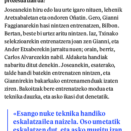
prozesua izan da?
Joseanekin hiru edo lau urte igaro nituen, lehenik
Aretxabaletan eta ondoren Oñatin. Gero, Gianni
Faggianarekin hasi nintzen entrenatzen, Bilbon.
Bertan, beste bi urtez aritu nintzen. Iaz, Txinako
selekzioarekin entrenatzera joan zen Gianni, eta
Ander Etxaberekin jarraitu nuen; orain, berriz,
Carlos Alvarezekin nabil. Aldaketa handiak
nabaritu ditut denekin. Joseanekin, esaterako,
talde handi batekin entrenatzen nintzen, eta
Giannirekin bakarkako entrenamenduak izaten
ziren. Bakoitzak bere entrenatzeko modua eta
teknika dauzka, eta asko ikasi dut denetatik.
«Esango nuke teknika handiko
eskalatzailea naizela. Oso umetatik
eskalatzen dut, eta asko mugitu izan