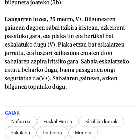
bilgunera joateko (5b).
Laugarren luzea, 25 metro, V+.
Bilgunearen
gainean dagoen sabai txikira iristean, ezkerrera
pasatuko gara, eta plaka fin eta bertikal bat
eskalatuko dugu (V). Plaka etzan bat eskalatzen
jarraitu, eta luzeari zailtasuna ematen dion
sabaiaren azpira iritsiko gara. Sabaia eskalatzeko
estutu beharko dugu, baina pasagunea ongi
segurtatua da(V+). Sabaiaren gainean, azken
bilgunea topatuko dugu.
GAIAK
Nafarroa
Euskal Herria
Kirol jarduerak
Eskalada
Ibilbidea
Mendia