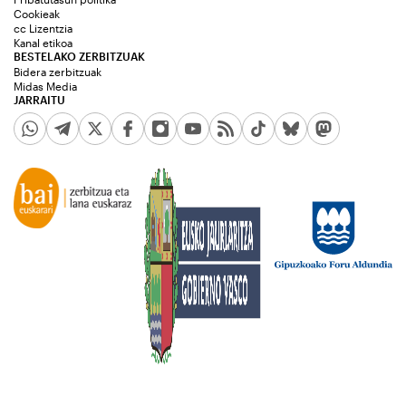
Cookieak
cc Lizentzia
Kanal etikoa
BESTELAKO ZERBITZUAK
Bidera zerbitzuak
Midas Media
JARRAITU