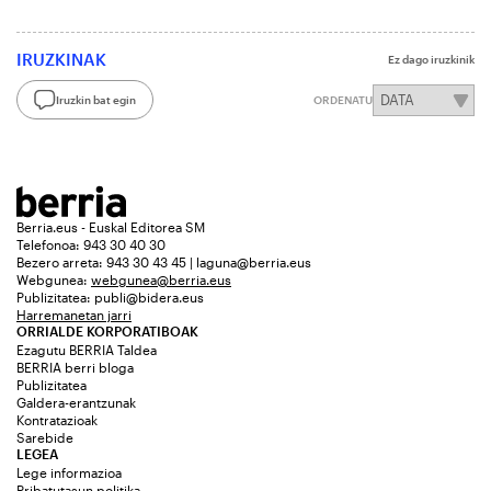
IRUZKINAK
Ez dago iruzkinik
Iruzkin bat egin
ORDENATU
Berria.eus - Euskal Editorea SM
Telefonoa: 943 30 40 30
Bezero arreta: 943 30 43 45 | laguna@berria.eus
Webgunea:
webgunea@berria.eus
Publizitatea:
publi@bidera.eus
Harremanetan jarri
ORRIALDE KORPORATIBOAK
Ezagutu BERRIA Taldea
BERRIA berri bloga
Publizitatea
Galdera-erantzunak
Kontratazioak
Sarebide
LEGEA
Lege informazioa
Pribatutasun politika