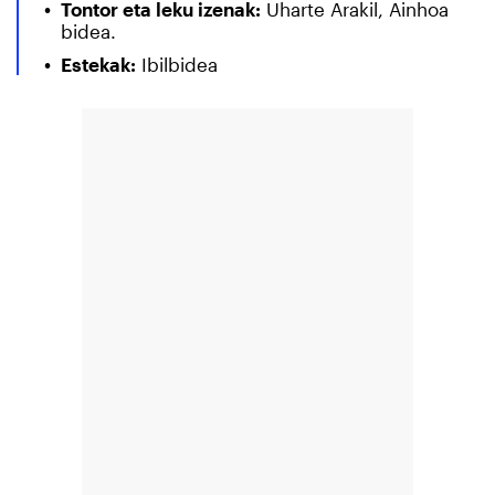
Tontor eta leku izenak:
Uharte Arakil, Ainhoa
bidea.
Estekak:
Ibilbidea