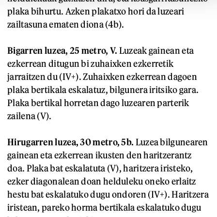
plaka bihurtu. Azken plakatxo hori da luzeari
zailtasuna ematen diona (4b).
Bigarren luzea, 25 metro, V.
Luzeak gainean eta
ezkerrean ditugun bi zuhaixken ezkerretik
jarraitzen du (IV+). Zuhaixken ezkerrean dagoen
plaka bertikala eskalatuz, bilgunera iritsiko gara.
Plaka bertikal horretan dago luzearen parterik
zailena (V).
Hirugarren luzea, 30 metro, 5b.
Luzea bilgunearen
gainean eta ezkerrean ikusten den haritzerantz
doa. Plaka bat eskalatuta (V), haritzera iristeko,
ezker diagonalean doan helduleku oneko erlaitz
hestu bat eskalatuko dugu ondoren (IV+). Haritzera
iristean, pareko horma bertikala eskalatuko dugu