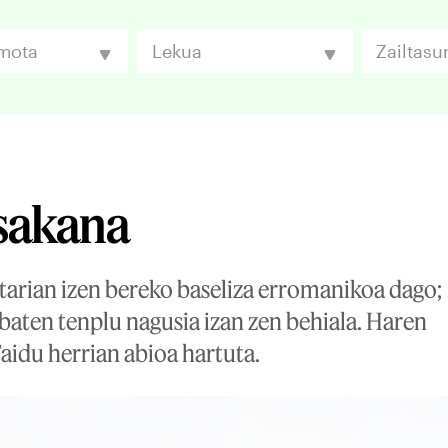
 mota
Lekua
Zailtasu
sakana
arian izen bereko baseliza erromanikoa dago;
baten tenplu nagusia izan zen behiala. Haren
 Faidu herrian abioa hartuta.