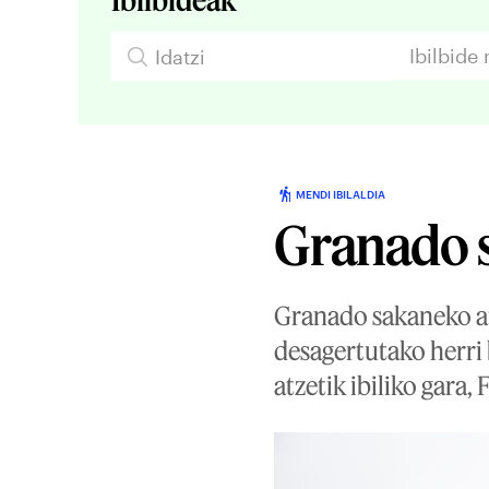
Ibilbide
MENDI IBILALDIA
Granado 
Granado sakaneko at
desagertutako herri 
atzetik ibiliko gara,