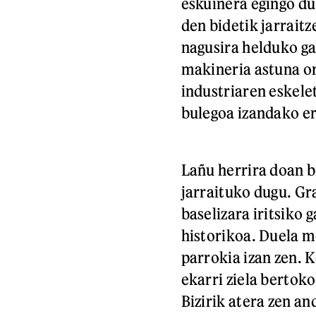
eskuinera egingo du
den bidetik jarrait
nagusira helduko ga
makineria astuna or
industriaren eskelet
bulegoa izandako er
Lañu herrira doan b
jarraituko dugu. Gr
baselizara iritsiko 
historikoa. Duela m
parrokia izan zen. 
ekarri ziela bertok
Bizirik atera zen a