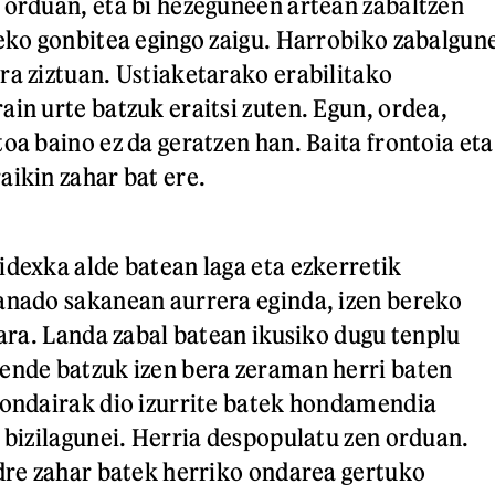
 orduan, eta bi hezeguneen artean zabaltzen
zeko gonbitea egingo zaigu. Harrobiko zabalgun
ra ziztuan. Ustiaketarako erabilitako
ain urte batzuk eraitsi zuten. Egun, ordea,
oa baino ez da geratzen han. Baita frontoia eta
aikin zahar bat ere.
idexka alde batean laga eta ezkerretik
anado sakanean aurrera eginda, izen bereko
gara. Landa zabal batean ikusiko dugu tenplu
ende batzuk izen bera zeraman herri baten
Kondairak dio izurrite batek hondamendia
o bizilagunei. Herria despopulatu zen orduan.
ndre zahar batek herriko ondarea gertuko