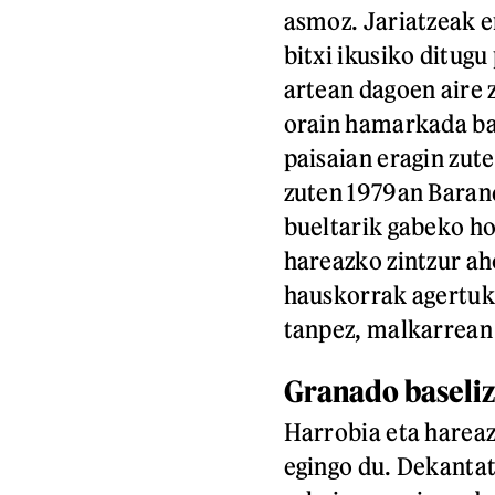
asmoz. Jariatzeak e
bitxi ikusiko ditugu
artean dagoen aire
orain hamarkada bat
paisaian eragin zut
zuten 1979an Baran
bueltarik gabeko h
hareazko zintzur ah
hauskorrak agertuko
tanpez, malkarrean
Granado baseli
Harrobia eta hareaz
egingo du. Dekantat