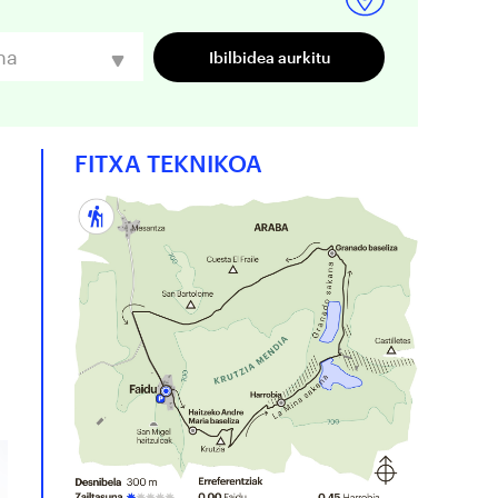
na
FITXA TEKNIKOA