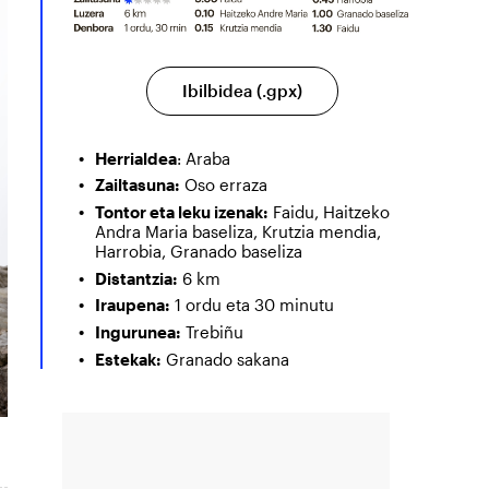
Ibilbidea (.gpx)
Herrialdea
: Araba
Zailtasuna:
Oso erraza
Tontor eta leku izenak:
Faidu, Haitzeko
Andra Maria baseliza, Krutzia mendia,
Harrobia, Granado baseliza
Distantzia:
6 km
Iraupena:
1 ordu eta 30 minutu
Ingurunea:
Trebiñu
Estekak:
Granado sakana