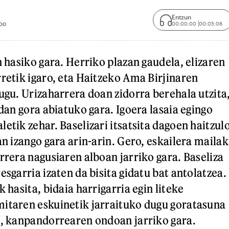
Entzun
00:00:00
00:05:06
00
n hasiko gara. Herriko plazan gaudela, elizaren
rretik igaro, eta Haitzeko Ama Birjinaren
dugu. Urizaharrera doan zidorra berehala utzita
ldan gora abiatuko gara. Igoera lasaia egingo
etik zehar. Baselizari itsatsita dagoen haitzul
an izango gara arin-arin. Gero, eskailera mailak
rrera nagusiaren alboan jarriko gara. Baseliza
esgarria izaten da bisita gidatu bat antolatzea.
k hasita, bidaia harrigarria egin liteke
itaren eskuinetik jarraituko dugu goratasuna
a, kanpandorrearen ondoan jarriko gara.