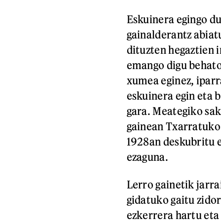
Eskuinera egingo d
gainalderantz abiat
dituzten hegaztien 
emango digu behatok
xumea eginez, iparra
eskuinera egin eta 
gara. Meategiko sak
gainean Txarratuko 
1928an deskubritu e
ezaguna.
Lerro gainetik jarr
gidatuko gaitu zido
ezkerrera hartu eta