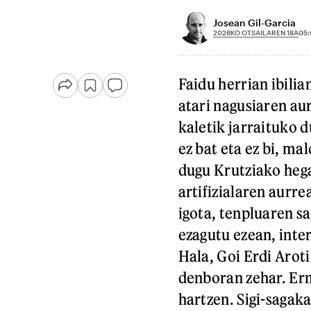
Josean Gil-Garcia
2026KO OTSAILAREN 18A
05:
Faidu herrian ibilia
atari nagusiaren au
kaletik jarraituko 
ez bat eta ez bi, ma
dugu Krutziako hegal
artifizialaren aurre
igota, tenpluaren sa
ezagutu ezean, inter
Hala, Goi Erdi Aroti
denboran zehar. Erm
hartzen. Sigi-sagak