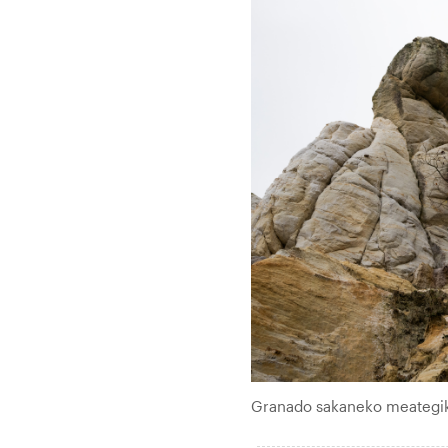
Granado sakaneko meategik