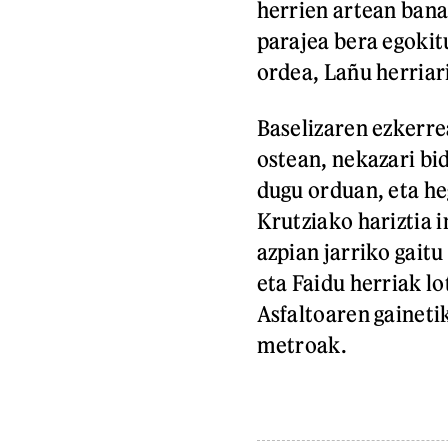
herrien artean bana
parajea bera egokit
ordea, Lañu herriar
Baselizaren ezkerre
ostean, nekazari bid
dugu orduan, eta he
Krutziako hariztia 
azpian jarriko gait
eta Faidu herriak lo
Asfaltoaren gaineti
metroak.