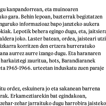
ugu kanpandorrean, eta muinoaren
uko gara. Behin lepoan, bazterrak begiztatzen
inguruko informazioaz bapo janzteko aukera
iak. Lepotik behera egingo dugu, eta, jaitsier
ldera joko. Laster batean, ordea, jaisteari utzi
bizkarra korritzen den ertzera hurreratuko
ana aurrez aurre izango dugu. Eta haranaren
harkaiztegi zauritua, hots, Barandiaranek
ta 1965-1966. urteetan induskatu zuen paraje
aitu ordez, eskuinera jo eta sakanean barrena
rrak. Erkameztiarekin bat egindakoan,
 zehar-zehar jarraituko dugu harrobira jaistek