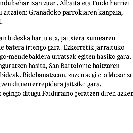
ndu behar izan zuen. Albaita eta Fuido herriei
u zitzaien; Granadoko parrokiaren kanpaia,
i.
an bidexka hartu eta, jaitsiera xumearen
e batera irtengo gara. Ezkerretik jarraituko
go-mendebaldera urratsak egiten hasiko gara.
inguratzen hasita, San Bartolome haitzaren
u bideak. Bidebanatzean, zuzen segi eta Mesanz
tzen dituen errepidera jaitsiko gara.
k egingo ditugu Faiduraino geratzen diren azke