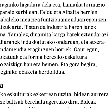
raginiko higadura dela eta, hamaika formazio
 paraje zurbilean. Faidu eta Albaita herrien
 zabaleko meatzea funtzionamenduan egon zen
zuk arte. Bistan da industria haren lanek
ena. Tamalez, dinamita karga batek eztandarazi
diaranek induskatutako ondarean, eta atzera-
ondamendia eragin zuen horrek. Gaur egun,
okatuak eta forma bereziko eskultura
 zaizkigu han eta hemen. Eta gora begira,
 eginiko ebaketa herdoildua.
za
ko eskulturak ezkerrean utzita, bidean aurrer
ze baltsak berehala agertuko dira. Bideak