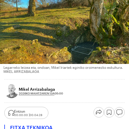
Legarreko leizea eta, ondoan, Mikel Iriartek eginiko oroimenezko eskultura.
MIKEL ARRIZABALAGA
Mikel Arrizabalaga
2026KO MAIATZAREN 13A
05:00
Entzun
00:00:00
00:04:28
FITXA TEKNIKOA