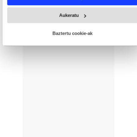
zituen, ziurrenez aurrez hilda.
Webgune honek cookie propioak eta hirugarrenen cookie-
Aukeratu
fitxategiak erabiltzen ditu. Zure esperientzia eta zerbitzuak
hobetzeko asmoz, cookie teknologiaz baliatzen gara. Ohar
hau onartuz gero, teknologia hori erabiltzeko baimen
esplizitua ematen diguzu.
Gehiago irakurri
Baztertu cookie-ak