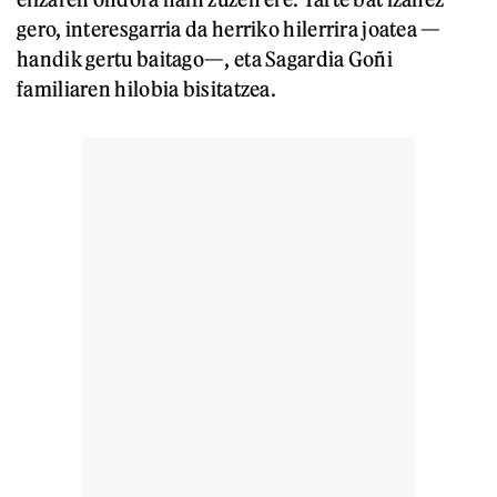
gero, interesgarria da herriko hilerrira joatea —
handik gertu baitago—, eta Sagardia Goñi
familiaren hilobia bisitatzea.