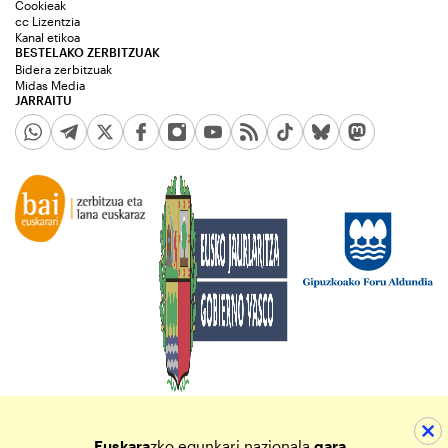
Cookieak
cc Lizentzia
Kanal etikoa
BESTELAKO ZERBITZUAK
Bidera zerbitzuak
Midas Media
JARRAITU
Euskara
zko egunkari nazionala
gara.