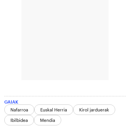
GAIAK
Nafarroa
Euskal Herria
Kirol jarduerak
Ibilbidea
Mendia