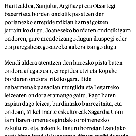
Haritzaldea, Sanjulur, Argiñazpi eta Otsartegi
baserri eta borden ondotik pasatzen den
porlanezko errepide txikian barna igotzen
jarraituko dugu. Joaneseko bordaren ondotik igaro
ondoren, gure mende izango dugun ikuspegi eder
eta paregabeaz gozatzeko aukera izango dugu.
Mendi aldera ateratzen den lurrezko pista baten
ondora ailegatzean, errepidea utzi eta Kopako
bordaren ondora iritsiko gara. Bide
nabarmenak pagadian murgildu eta Legarreko
leizearen ondora eramango gaitu. Pago baten
azpian dago leizea, burdinazko barrez itxita, eta
ondoan, Mikel Iriarte eskultoreak Sagardia Goñi
familiaren omenez egindako oroimenezko
eskultura, eta, azkenik, inguru horretan izandako