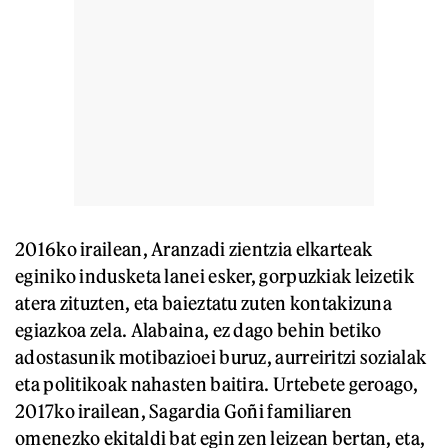
2016ko irailean, Aranzadi zientzia elkarteak
eginiko indusketa lanei esker, gorpuzkiak leizetik
atera zituzten, eta baieztatu zuten kontakizuna
egiazkoa zela. Alabaina, ez dago behin betiko
adostasunik motibazioei buruz, aurreiritzi sozialak
eta politikoak nahasten baitira. Urtebete geroago,
2017ko irailean, Sagardia Goñi familiaren
omenezko ekitaldi bat egin zen leizean bertan, eta,