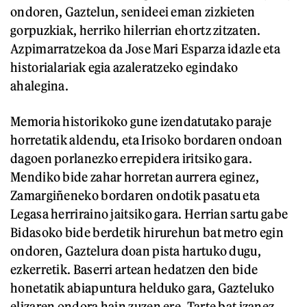
ondoren, Gaztelun, senideei eman zizkieten
gorpuzkiak, herriko hilerrian ehortz zitzaten.
Azpimarratzekoa da Jose Mari Esparza idazle eta
historialariak egia azaleratzeko egindako
ahalegina.
Memoria historikoko gune izendatutako paraje
horretatik aldendu, eta Irisoko bordaren ondoan
dagoen porlanezko errepidera iritsiko gara.
Mendiko bide zahar horretan aurrera eginez,
Zamargiñeneko bordaren ondotik pasatu eta
Legasa herriraino jaitsiko gara. Herrian sartu gabe
Bidasoko bide berdetik hirurehun bat metro egin
ondoren, Gaztelura doan pista hartuko dugu,
ezkerretik. Baserri artean hedatzen den bide
honetatik abiapuntura helduko gara, Gazteluko
elizaren ondora hain zuzen ere. Tarte bat izanez