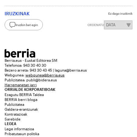
IRUZKINAK
Ez dago iruzkinik
Iruzkin bat egin
ORDENATU
Berria.eus - Euskal Editorea SM
Telefonoa: 943 30 40 30
Bezero arreta: 943 30 43 45 | laguna@berria.eus
Webgunea:
webgunea@berria.eus
Publizitatea:
publi@bidera.eus
Harremanetan jarri
ORRIALDE KORPORATIBOAK
Ezagutu BERRIA Taldea
BERRIA berri bloga
Publizitatea
Galdera-erantzunak
Kontratazioak
Sarebide
LEGEA
Lege informazioa
Pribatutasun politika