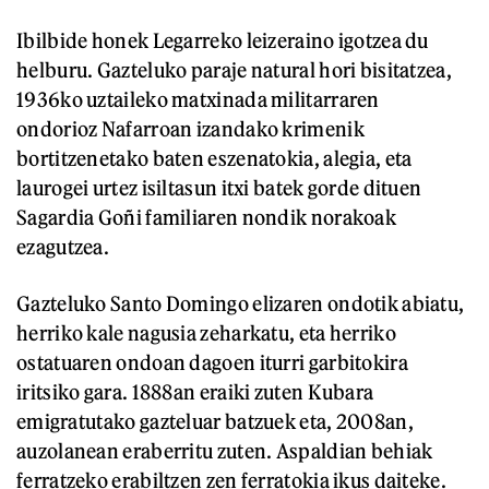
Ibilbide honek Legarreko leizeraino igotzea du
helburu. Gazteluko paraje natural hori bisitatzea,
1936ko uztaileko matxinada militarraren
ondorioz Nafarroan izandako krimenik
bortitzenetako baten eszenatokia, alegia, eta
laurogei urtez isiltasun itxi batek gorde dituen
Sagardia Goñi familiaren nondik norakoak
ezagutzea.
Gazteluko Santo Domingo elizaren ondotik abiatu,
herriko kale nagusia zeharkatu, eta herriko
ostatuaren ondoan dagoen iturri garbitokira
iritsiko gara. 1888an eraiki zuten Kubara
emigratutako gazteluar batzuek eta, 2008an,
auzolanean eraberritu zuten. Aspaldian behiak
ferratzeko erabiltzen zen ferratokia ikus daiteke.