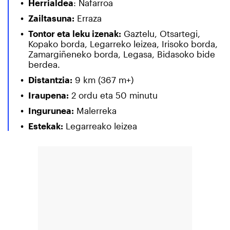
Herrialdea
: Nafarroa
Zailtasuna:
Erraza
Tontor eta leku izenak:
Gaztelu, Otsartegi,
Kopako borda, Legarreko leizea, Irisoko borda,
Zamargiñeneko borda, Legasa, Bidasoko bide
berdea.
Distantzia:
9 km (367 m+)
Iraupena:
2 ordu eta 50 minutu
Ingurunea:
Malerreka
Estekak:
Legarreako leizea