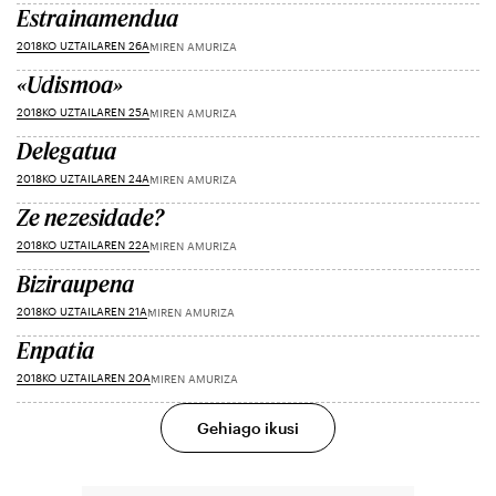
Estrainamendua
2018KO UZTAILAREN 26A
MIREN AMURIZA
«Udismoa»
2018KO UZTAILAREN 25A
MIREN AMURIZA
Delegatua
2018KO UZTAILAREN 24A
MIREN AMURIZA
Ze nezesidade?
2018KO UZTAILAREN 22A
MIREN AMURIZA
Biziraupena
2018KO UZTAILAREN 21A
MIREN AMURIZA
Enpatia
2018KO UZTAILAREN 20A
MIREN AMURIZA
Gehiago ikusi