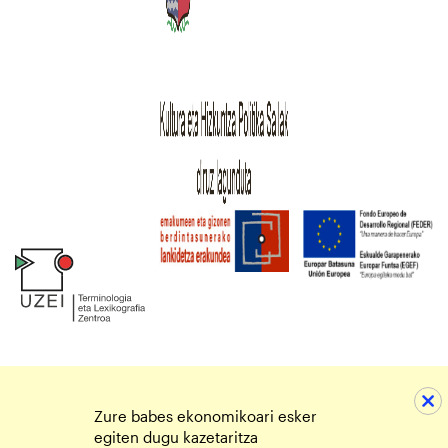
Zure babes ekonomikoari esker
egiten dugu kazetaritza