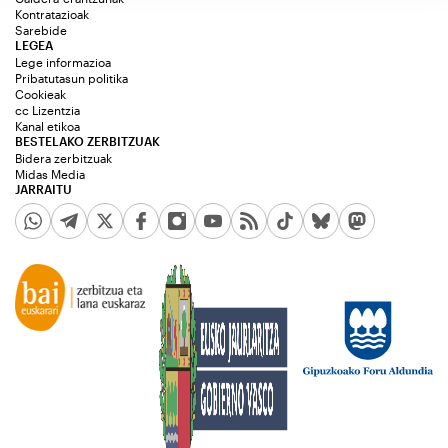
Kontratazioak
Sarebide
LEGEA
Lege informazioa
Pribatutasun politika
Cookieak
cc Lizentzia
Kanal etikoa
BESTELAKO ZERBITZUAK
Bidera zerbitzuak
Midas Media
JARRAITU