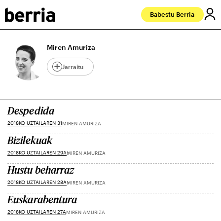
Babestu Berria
Miren Amuriza
Jarraitu
Despedida
2018KO UZTAILAREN 31
MIREN AMURIZA
Bizilekuak
2018KO UZTAILAREN 29A
MIREN AMURIZA
Hustu beharraz
2018KO UZTAILAREN 28A
MIREN AMURIZA
Euskarabentura
2018KO UZTAILAREN 27A
MIREN AMURIZA