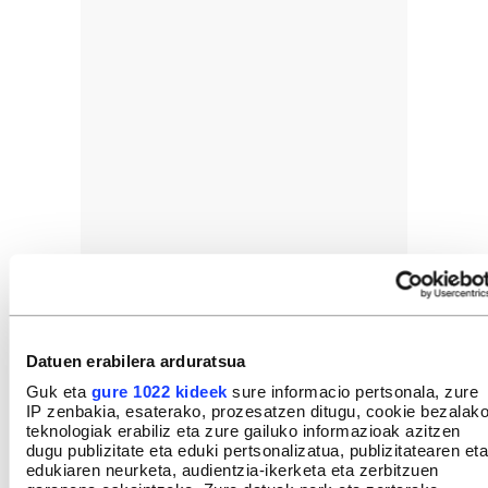
Datuen erabilera arduratsua
Guk eta
gure 1022 kideek
sure informacio pertsonala, zure
IP zenbakia, esaterako, prozesatzen ditugu, cookie bezalak
teknologiak erabiliz eta zure gailuko informazioak azitzen
dugu publizitate eta eduki pertsonalizatua, publizitatearen eta
edukiaren neurketa, audientzia-ikerketa eta zerbitzuen