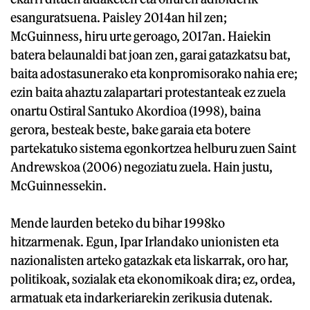
esanguratsuena. Paisley 2014an hil zen;
McGuinness, hiru urte geroago, 2017an. Haiekin
batera belaunaldi bat joan zen, garai gatazkatsu bat,
baita adostasunerako eta konpromisorako nahia ere;
ezin baita ahaztu zalapartari protestanteak ez zuela
onartu Ostiral Santuko Akordioa (1998), baina
gerora, besteak beste, bake garaia eta botere
partekatuko sistema egonkortzea helburu zuen Saint
Andrewskoa (2006) negoziatu zuela. Hain justu,
McGuinnessekin.
Mende laurden beteko du bihar 1998ko
hitzarmenak. Egun, Ipar Irlandako unionisten eta
nazionalisten arteko gatazkak eta liskarrak, oro har,
politikoak, sozialak eta ekonomikoak dira; ez, ordea,
armatuak eta indarkeriarekin zerikusia dutenak.