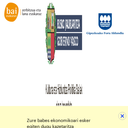
Zure babes ekonomikoari esker
egiten dugu kazetaritza