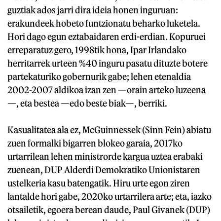
guztiak ados jarri dira ideia honen inguruan:
erakundeek hobeto funtzionatu beharko luketela.
Hori dago egun eztabaidaren erdi-erdian. Kopuruei
erreparatuz gero, 1998tik hona, Ipar Irlandako
herritarrek urteen %40 inguru pasatu dituzte botere
partekaturiko gobernurik gabe; lehen etenaldia
2002-2007 aldikoa izan zen —orain arteko luzeena
—, eta bestea —edo beste biak—, berriki.
Kasualitatea ala ez, McGuinnessek (Sinn Fein) abiatu
zuen formalki bigarren blokeo garaia, 2017ko
urtarrilean lehen ministrorde kargua uztea erabaki
zuenean, DUP Alderdi Demokratiko Unionistaren
ustelkeria kasu batengatik. Hiru urte egon ziren
lantalde hori gabe, 2020ko urtarrilera arte; eta, iazko
otsailetik, egoera berean daude, Paul Givanek (DUP)