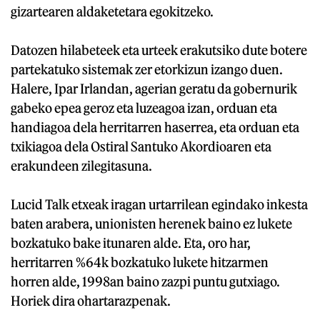
gizartearen aldaketetara egokitzeko.
Datozen hilabeteek eta urteek erakutsiko dute botere
partekatuko sistemak zer etorkizun izango duen.
Halere, Ipar Irlandan, agerian geratu da gobernurik
gabeko epea geroz eta luzeagoa izan, orduan eta
handiagoa dela herritarren haserrea, eta orduan eta
txikiagoa dela Ostiral Santuko Akordioaren eta
erakundeen zilegitasuna.
Lucid Talk etxeak iragan urtarrilean egindako inkesta
baten arabera, unionisten herenek baino ez lukete
bozkatuko bake itunaren alde. Eta, oro har,
herritarren %64k bozkatuko lukete hitzarmen
horren alde, 1998an baino zazpi puntu gutxiago.
Horiek dira ohartarazpenak.