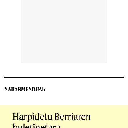
NABARMENDUAK
Harpidetu Berriaren
buletinetara