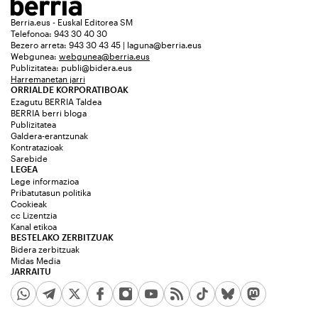
Berria.eus - Euskal Editorea SM
Telefonoa: 943 30 40 30
Bezero arreta: 943 30 43 45 | laguna@berria.eus
Webgunea:
webgunea@berria.eus
Publizitatea:
publi@bidera.eus
Harremanetan jarri
ORRIALDE KORPORATIBOAK
Ezagutu BERRIA Taldea
BERRIA berri bloga
Publizitatea
Galdera-erantzunak
Kontratazioak
Sarebide
LEGEA
Lege informazioa
Pribatutasun politika
Cookieak
cc Lizentzia
Kanal etikoa
BESTELAKO ZERBITZUAK
Bidera zerbitzuak
Midas Media
JARRAITU