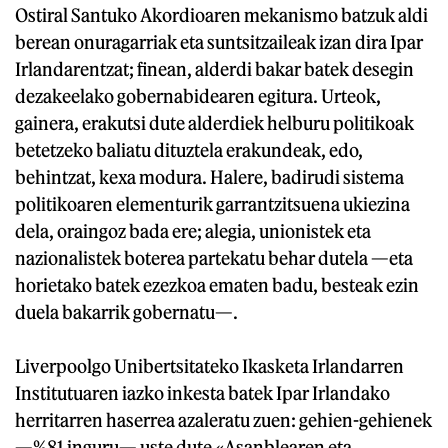
Ostiral Santuko Akordioaren mekanismo batzuk aldi
berean onuragarriak eta suntsitzaileak izan dira Ipar
Irlandarentzat; finean, alderdi bakar batek desegin
dezakeelako gobernabidearen egitura. Urteok,
gainera, erakutsi dute alderdiek helburu politikoak
betetzeko baliatu dituztela erakundeak, edo,
behintzat, kexa modura. Halere, badirudi sistema
politikoaren elementurik garrantzitsuena ukiezina
dela, oraingoz bada ere; alegia, unionistek eta
nazionalistek boterea partekatu behar dutela —eta
horietako batek ezezkoa ematen badu, besteak ezin
duela bakarrik gobernatu—.
Liverpoolgo Unibertsitateko Ikasketa Irlandarren
Institutuaren iazko inkesta batek Ipar Irlandako
herritarren haserrea azaleratu zuen: gehien-gehienek
—%81 inguru— uste dute «Asanblearen eta