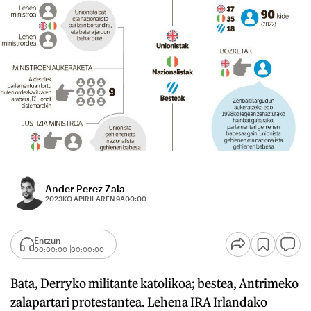
Ander Perez Zala
2023KO APIRILAREN 9A
00:00
Entzun
00:00:00
00:00:00
Bata, Derryko militante katolikoa; bestea, Antrimeko
zalapartari protestantea. Lehena IRA Irlandako