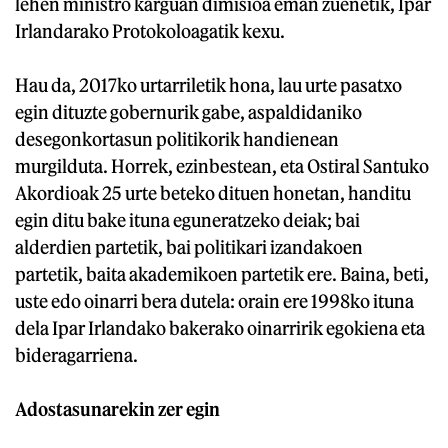
lehen ministro karguan dimisioa eman zuenetik, Ipar
Irlandarako Protokoloagatik kexu.
Hau da, 2017ko urtarriletik hona, lau urte pasatxo
egin dituzte gobernurik gabe, aspaldidaniko
desegonkortasun politikorik handienean
murgilduta. Horrek, ezinbestean, eta Ostiral Santuko
Akordioak 25 urte beteko dituen honetan, handitu
egin ditu bake ituna eguneratzeko deiak; bai
alderdien partetik, bai politikari izandakoen
partetik, baita akademikoen partetik ere. Baina, beti,
uste edo oinarri bera dutela: orain ere 1998ko ituna
dela Ipar Irlandako bakerako oinarririk egokiena eta
bideragarriena.
Adostasunarekin zer egin