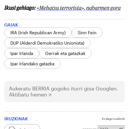
Ikusi gehiago:
«Mehatxu terrorista», nabarmen gora
GAIAK
IRA (Irish Republican Army)
Sinn Fein
DUP (Alderdi Demokratiko Unionista)
Ipar Irlanda
Gerrak eta gatazkak
Ipar Irlandako gatazka
Aukeratu
BERRIA
gogoko iturri gisa Googlen.
Aktibatu hemen
IRUZKINAK
Ez dago iruzkinik