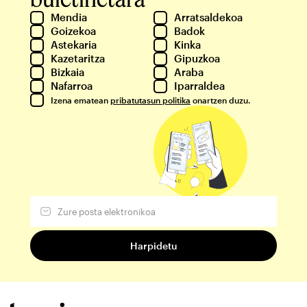
Mendia
Arratsaldekoa
Goizekoa
Badok
Astekaria
Kinka
Kazetaritza
Gipuzkoa
Bizkaia
Araba
Nafarroa
Iparraldea
Izena ematean
pribatutasun politika
onartzen duzu.