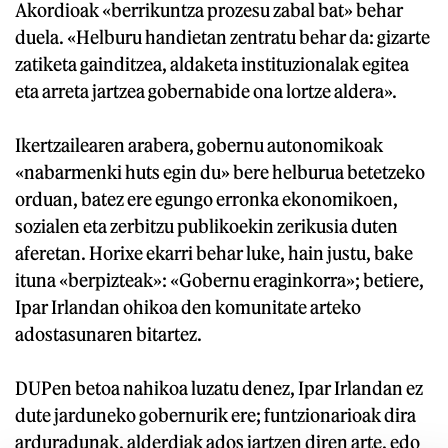
Akordioak «berrikuntza prozesu zabal bat» behar
duela. «Helburu handietan zentratu behar da: gizarte
zatiketa gainditzea, aldaketa instituzionalak egitea
eta arreta jartzea gobernabide ona lortze aldera».
Ikertzailearen arabera, gobernu autonomikoak
«nabarmenki huts egin du» bere helburua betetzeko
orduan, batez ere egungo erronka ekonomikoen,
sozialen eta zerbitzu publikoekin zerikusia duten
aferetan. Horixe ekarri behar luke, hain justu, bake
ituna «berpizteak»: «Gobernu eraginkorra»; betiere,
Ipar Irlandan ohikoa den komunitate arteko
adostasunaren bitartez.
DUPen betoa nahikoa luzatu denez, Ipar Irlandan ez
dute jarduneko gobernurik ere; funtzionarioak dira
arduradunak, alderdiak ados jartzen diren arte, edo