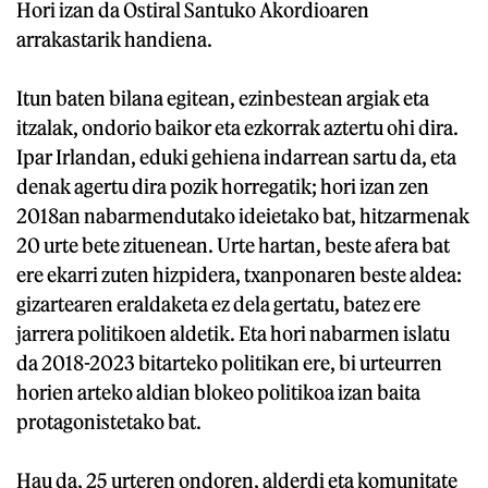
Hori izan da Ostiral Santuko Akordioaren
arrakastarik handiena.
Itun baten bilana egitean, ezinbestean argiak eta
itzalak, ondorio baikor eta ezkorrak aztertu ohi dira.
Ipar Irlandan, eduki gehiena indarrean sartu da, eta
denak agertu dira pozik horregatik; hori izan zen
2018an nabarmendutako ideietako bat, hitzarmenak
20 urte bete zituenean. Urte hartan, beste afera bat
ere ekarri zuten hizpidera, txanponaren beste aldea:
gizartearen eraldaketa ez dela gertatu, batez ere
jarrera politikoen aldetik. Eta hori nabarmen islatu
da 2018-2023 bitarteko politikan ere, bi urteurren
horien arteko aldian blokeo politikoa izan baita
protagonistetako bat.
Hau da, 25 urteren ondoren, alderdi eta komunitate