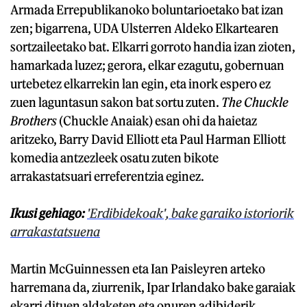
Armada Errepublikanoko boluntarioetako bat izan
zen; bigarrena, UDA Ulsterren Aldeko Elkartearen
sortzaileetako bat. Elkarri gorroto handia izan zioten,
hamarkada luzez; gerora, elkar ezagutu, gobernuan
urtebetez elkarrekin lan egin, eta inork espero ez
zuen laguntasun sakon bat sortu zuten.
The Chuckle
Brothers
(Chuckle Anaiak) esan ohi da haietaz
aritzeko, Barry David Elliott eta Paul Harman Elliott
komedia antzezleek osatu zuten bikote
arrakastatsuari erreferentzia eginez.
Ikusi gehiago:
'Erdibidekoak', bake garaiko istoriorik
arrakastatsuena
Martin McGuinnessen eta Ian Paisleyren arteko
harremana da, ziurrenik, Ipar Irlandako bake garaiak
ekarri dituen aldaketen eta onuren adibiderik