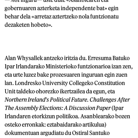
gobernuaren azterketa independente bat» egin
behar dela «arretaz aztertzeko nola funtzionatu
dezaketen hobeto».
Alan Whysallek antzeko iritzia du. Erresuma Batuko
Ipar Irlandarako Ministerioko funtzionarioa izan zen,
eta urte luzez bake prozesuaren inguruan egin zuen
lan. Londresko University Collegeko Constitution
Unit taldeko ohorezko ikertzailea da egun, eta
Northern Ireland's Political Future. Challenges After
The Assembly Elections: A Discussion Paper
(Ipar
Irlandaren etorkizun politikoa. Asanblearako bozen
osteko erronkak: eztabaidarako artikulua)
dokumentuan argudiatu du Ostiral Santuko