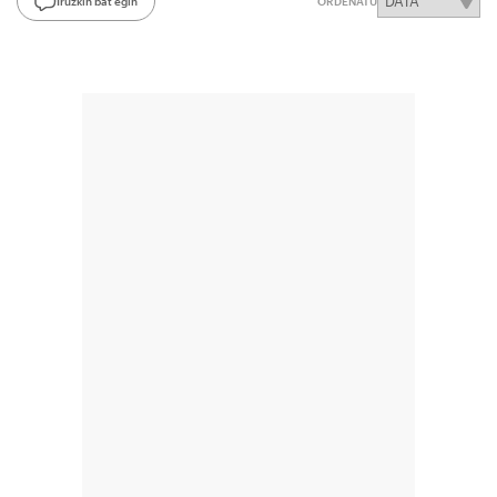
Iruzkin bat egin
ORDENATU