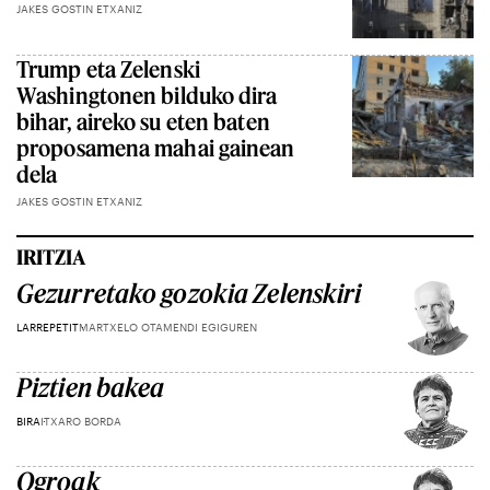
JAKES GOSTIN ETXANIZ
Trump eta Zelenski
Washingtonen bilduko dira
bihar, aireko su eten baten
proposamena mahai gainean
dela
JAKES GOSTIN ETXANIZ
IRITZIA
Gezurretako gozokia Zelenskiri
LARREPETIT
MARTXELO OTAMENDI EGIGUREN
Piztien bakea
BIRA
ITXARO BORDA
Ogroak