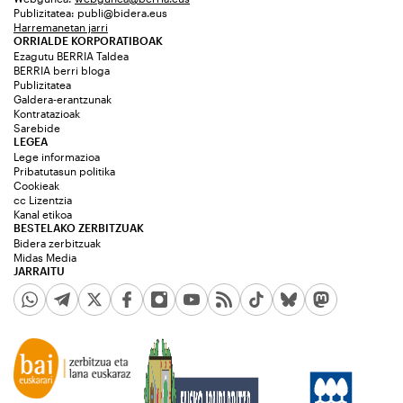
Publizitatea:
publi@bidera.eus
Harremanetan jarri
ORRIALDE KORPORATIBOAK
Ezagutu BERRIA Taldea
BERRIA berri bloga
Publizitatea
Galdera-erantzunak
Kontratazioak
Sarebide
LEGEA
Lege informazioa
Pribatutasun politika
Cookieak
cc Lizentzia
Kanal etikoa
BESTELAKO ZERBITZUAK
Bidera zerbitzuak
Midas Media
JARRAITU