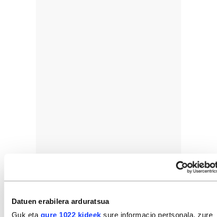
Datuen erabilera arduratsua
Guk eta
gure 1022 kideek
sure informacio pertsonala, zure