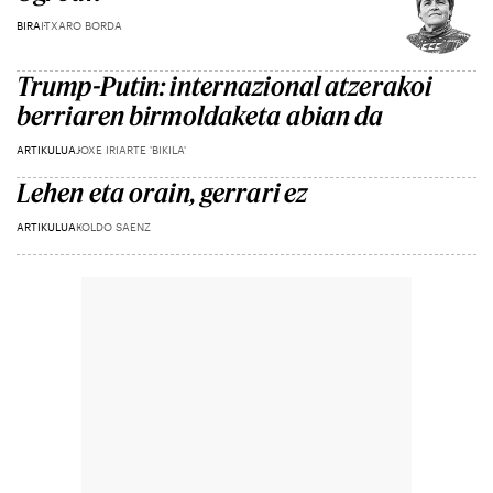
BIRA
ITXARO BORDA
Trump-Putin: internazional atzerakoi
berriaren birmoldaketa abian da
ARTIKULUA
JOXE IRIARTE 'BIKILA'
Lehen eta orain, gerrari ez
ARTIKULUA
KOLDO SAENZ