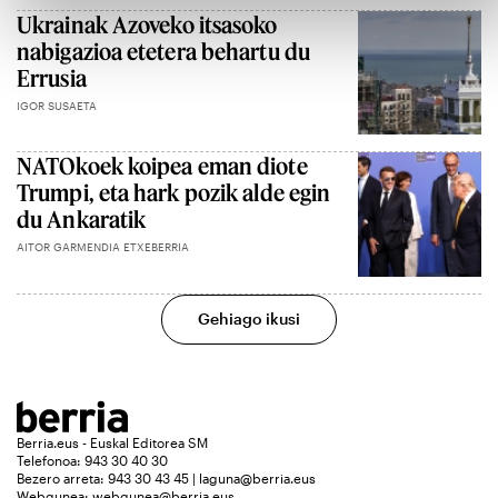
Ukrainak Azoveko itsasoko
nabigazioa etetera behartu du
Errusia
IGOR SUSAETA
NATOkoek koipea eman diote
Trumpi, eta hark pozik alde egin
du Ankaratik
AITOR GARMENDIA ETXEBERRIA
Gehiago ikusi
Berria.eus - Euskal Editorea SM
Telefonoa: 943 30 40 30
Bezero arreta: 943 30 43 45 | laguna@berria.eus
Webgunea:
webgunea@berria.eus