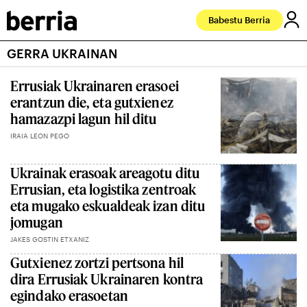
Babestu Berria
GERRA UKRAINAN
Errusiak Ukrainaren erasoei
erantzun die, eta gutxienez
hamazazpi lagun hil ditu
IRAIA LEON PEGO
Ukrainak erasoak areagotu ditu
Errusian, eta logistika zentroak
eta mugako eskualdeak izan ditu
jomugan
JAKES GOSTIN ETXANIZ
Gutxienez zortzi pertsona hil
dira Errusiak Ukrainaren kontra
egindako erasoetan