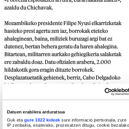
azaldu du Chichavak.
Mozambikeko presidente Filipe Nyusi elkarrizketak
hasteko prest agertu zen iaz, borrokak eteteko
ahaleginean, baina, miliziek buruzagi argi bat ez
dutenez, bertan behera geratu da haren ahalegina.
Bitartean, militarren aurkako gehiegikeria salaketak
ere zabaldu doaz. Datu ofizialen arabera, 2.000
hildakotik gora eragin dituzte borrokek.
Desplazatuetatik gehienek, berriz, Cabo Delgadoko
hiriburuan hartu dute aterpe, Pemban. Baina han ere
tokirik gabe geratzen hasiak dira, eta hiri inguruko
baso eremuetara jo dute. «Pembatik kanpo ez dute
aterperik, baina hirian ere dagoeneko ez daude
Datuen erabilera arduratsua
seguru», ohartarazi du Chichavak.
Guk eta
gure 1022 kideek
sure informacio pertsonala, zure
IP zenbakia, esaterako, prozesatzen ditugu, cookie bezalak