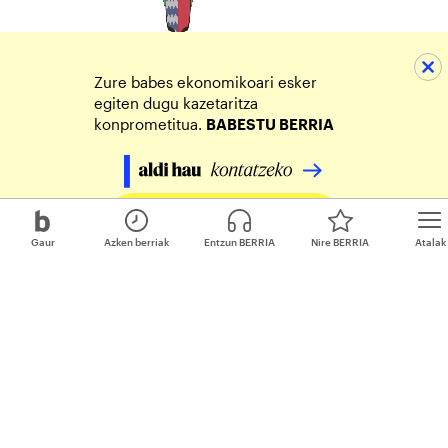
Zure babes ekonomikoari esker
egiten dugu kazetaritza
konprometitua.
BABESTU BERRIA
Egin zure ekarpena
Gaur
Azken berriak
Entzun BERRIA
Nire BERRIA
Atalak