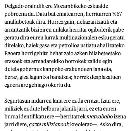
Delgado oraindik ere Mozambikeko eskualde
pobreena da. Datu bat ematearren, herritarren %67
analfabetoak dira. Horrez gain, nekazaritzatik eta
arrantzatik bizi ziren milaka herritar ogibiderik gabe
geratu dira euren lurrak multinazionalen esku geratu
direlako, haiek gasa eta petrolioa ustiatu ahal izateko.
Egoera horri gehitu behar zaio azken hilabeteetako
erasoek eta armadarekiko borrokek zaildu egin
dutela gobernuz kanpoko erakundeen lana eta,
beraz, giza laguntza banatzea; horrek desplazatuen
egoera are gehiago okertu du.
Segurtasun indarren lana ere ez da erraza. Izan ere,
miliziek ez dute helburu jakinik jarri, ez eta euren
burua identifikatu ere —herritarrek
matxababo
izena
jarri diete,
gazte milizianoak
kreoleraz—. Asko dira,