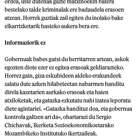
ordea, uste dutenak gazte matxinoekin batera
bestelako talde kriminalak ere badaudela erasoen
atzean. Horrek guztiak zail egiten du inolako bake
elkarrizketarik hasteko aukera bera ere.
Informaziorik ez
Gobernuak babes gutxi du herritarren artean, askok
egozten diote ezer ez egitea erasoak geldiarazteko.
Horrez gain, giza eskubideen aldeko erakundeek
salatu dute azken hilabeteetan nabarmen handitu
direla kazetarien aurkako erasoak eta haien
atxiloketak, eta gatazka ezkutatu nahi izatea leporatu
diete agintariei. «Gatazka handituz doa, eta gobernua
kontrola galtzen ari da», ohartarazi du Sergio
Chichavak, Ikerketa Sozioekonomikoetarako
Mozambikeko Institutuko ikertzaileak.