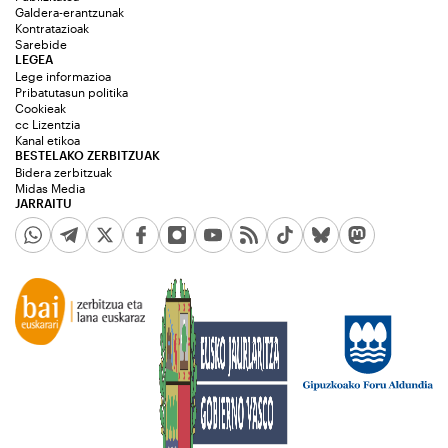
Galdera-erantzunak
Kontratazioak
Sarebide
LEGEA
Lege informazioa
Pribatutasun politika
Cookieak
cc Lizentzia
Kanal etikoa
BESTELAKO ZERBITZUAK
Bidera zerbitzuak
Midas Media
JARRAITU