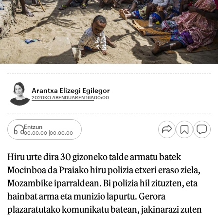
Arantxa Elizegi Egilegor
2020KO ABENDUAREN 16A
00:00
Entzun
00:00:00
00:00:00
Hiru urte dira 30 gizoneko talde armatu batek
Mocinboa da Praiako hiru polizia etxeri eraso ziela,
Mozambike iparraldean. Bi polizia hil zituzten, eta
hainbat arma eta munizio lapurtu. Gerora
plazaratutako komunikatu batean, jakinarazi zuten