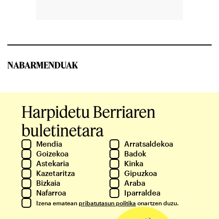
NABARMENDUAK
Harpidetu Berriaren
buletinetara
Mendia
Arratsaldekoa
Goizekoa
Badok
Astekaria
Kinka
Kazetaritza
Gipuzkoa
Bizkaia
Araba
Nafarroa
Iparraldea
Izena ematean
pribatutasun politika
onartzen duzu.