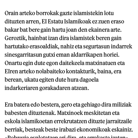
Orain arteko borrokak gazte islamistekin lotu
dituzten arren, EI Estatu Islamikoak ez zuen eraso
bakar bat bere gain hartu joan den ekainera arte.
Geroztik, hainbat izan dira islamistek beren gain
hartutako erasoaldiak, nahiz eta segurtasun indarrek
sinesgarritasun gutxi eman aldarrikapen horiei.
Onartu egin dute egon daitekeela matxinatuen eta
EIren arteko nolabaiteko kontakturik, baina, era
berean, ukatu egiten dute hura dagoela
indarkeriaren gorakadaren atzean.
Era batera edo bestera, gero eta gehiago dira miliziak
babesten dituztenak. Matxinoek meskitetan eta
eskola islamikoetan errekrutatzen dituzte jarraitzaile
berriak, besteak beste irabazi ekonomikoak eskainiz.
«Pobrezia esplotatzen ari dira, eta arrakasta izaten»,