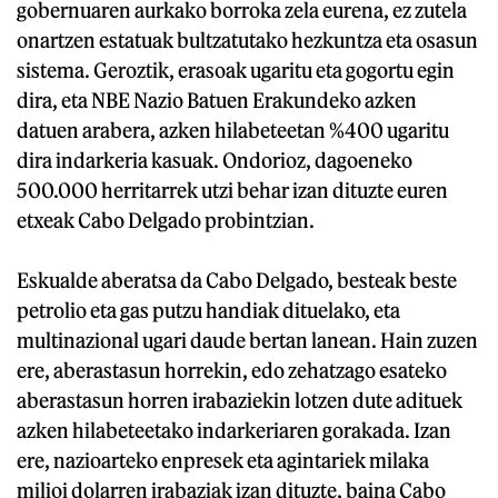
gobernuaren aurkako borroka zela eurena, ez zutela
onartzen estatuak bultzatutako hezkuntza eta osasun
sistema. Geroztik, erasoak ugaritu eta gogortu egin
dira, eta NBE Nazio Batuen Erakundeko azken
datuen arabera, azken hilabeteetan %400 ugaritu
dira indarkeria kasuak. Ondorioz, dagoeneko
500.000 herritarrek utzi behar izan dituzte euren
etxeak Cabo Delgado probintzian.
Eskualde aberatsa da Cabo Delgado, besteak beste
petrolio eta gas putzu handiak dituelako, eta
multinazional ugari daude bertan lanean. Hain zuzen
ere, aberastasun horrekin, edo zehatzago esateko
aberastasun horren irabaziekin lotzen dute adituek
azken hilabeteetako indarkeriaren gorakada. Izan
ere, nazioarteko enpresek eta agintariek milaka
milioi dolarren irabaziak izan dituzte, baina Cabo