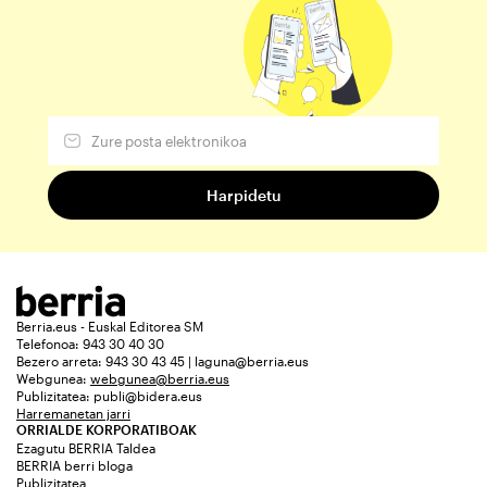
Berria.eus - Euskal Editorea SM
Telefonoa: 943 30 40 30
Bezero arreta: 943 30 43 45 | laguna@berria.eus
Webgunea:
webgunea@berria.eus
Publizitatea:
publi@bidera.eus
Harremanetan jarri
ORRIALDE KORPORATIBOAK
Ezagutu BERRIA Taldea
BERRIA berri bloga
Publizitatea