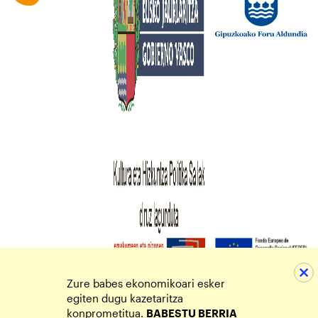
Zure babes ekonomikoari esker
egiten dugu kazetaritza
konprometitua.
BABESTU BERRIA