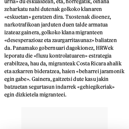
urria» du eskualdean, eta, horregatik, oihana
zeharkatu nahi dutenak golkoko klanaren
«eskuetan» geratzen dira. Txostenak dioenez,
narkotrafikoan jarduten duen talde armatua
izateaz gainera, golkoko klana migranteen
«desesperazioaz eta zaurgarritasunaz» baliatzen
da. Panamako gobernuari dagokionez, HRWek
leporatu die «fluxu kontrolatuaren» estrategia
erabiltzea, hau da, migranteak Costa Ricara ahalik
eta azkarren bideratzea, haien «beharrei jaramonik
egin gabe». Gainera, gaitzetsi dute kasu jakin
batzuetan segurtasun indarrek «gehiegikeriak»
egin dizkietela migranteei.