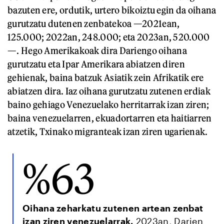
bazuten ere, ordutik, urtero bikoiztu egin da oihana
gurutzatu dutenen zenbatekoa —2021ean,
125.000; 2022an, 248.000; eta 2023an, 520.000
—. Hego Amerikakoak dira Dariengo oihana
gurutzatu eta Ipar Amerikara abiatzen diren
gehienak, baina batzuk Asiatik zein Afrikatik ere
abiatzen dira. Iaz oihana gurutzatu zutenen erdiak
baino gehiago Venezuelako herritarrak izan ziren;
baina venezuelarren, ekuadortarren eta haitiarren
atzetik, Txinako migranteak izan ziren ugarienak.
%63
Oihana zeharkatu zutenen artean zenbat
izan ziren venezuelarrak.
2023an, Darien