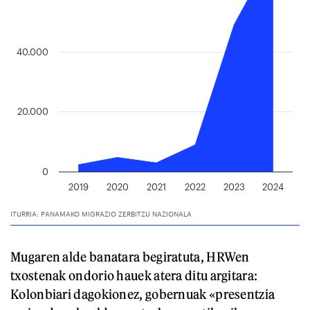
Mugaren alde banatara begiratuta, HRWen
txostenak ondorio hauek atera ditu argitara:
Kolonbiari dagokionez, gobernuak «presentzia