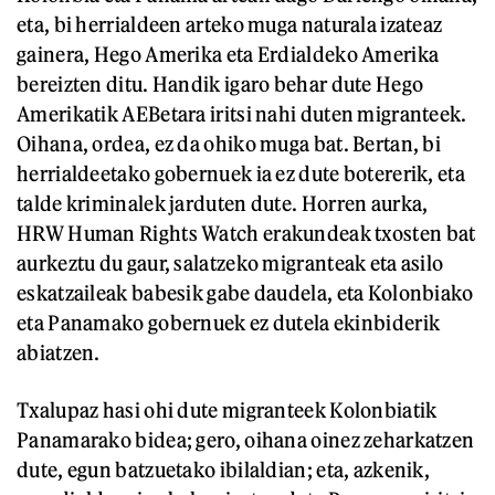
eta, bi herrialdeen arteko muga naturala izateaz
gainera, Hego Amerika eta Erdialdeko Amerika
bereizten ditu. Handik igaro behar dute Hego
Amerikatik AEBetara iritsi nahi duten migranteek.
Oihana, ordea, ez da ohiko muga bat. Bertan, bi
herrialdeetako gobernuek ia ez dute botererik, eta
talde kriminalek jarduten dute. Horren aurka,
HRW Human Rights Watch erakundeak txosten bat
aurkeztu du gaur, salatzeko migranteak eta asilo
eskatzaileak babesik gabe daudela, eta Kolonbiako
eta Panamako gobernuek ez dutela ekinbiderik
abiatzen.
Txalupaz hasi ohi dute migranteek Kolonbiatik
Panamarako bidea; gero, oihana oinez zeharkatzen
dute, egun batzuetako ibilaldian; eta, azkenik,