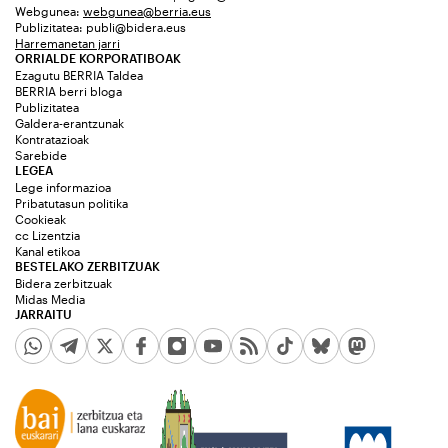
Webgunea:
webgunea@berria.eus
Publizitatea:
publi@bidera.eus
Harremanetan jarri
ORRIALDE KORPORATIBOAK
Ezagutu BERRIA Taldea
BERRIA berri bloga
Publizitatea
Galdera-erantzunak
Kontratazioak
Sarebide
LEGEA
Lege informazioa
Pribatutasun politika
Cookieak
cc Lizentzia
Kanal etikoa
BESTELAKO ZERBITZUAK
Bidera zerbitzuak
Midas Media
JARRAITU