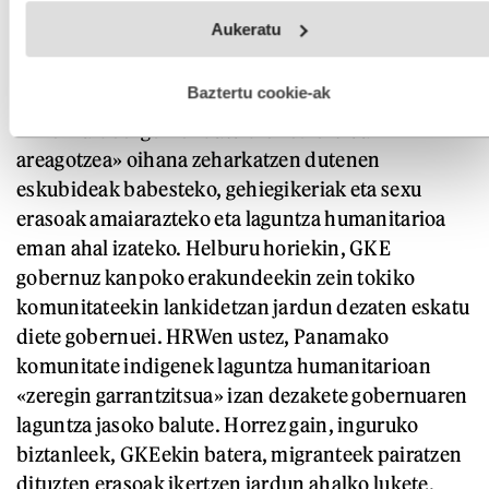
Webgune honek cookie propioak eta hirugarrenen cookie-
Aukeratu
fitxategiak erabiltzen ditu. Zure esperientzia eta zerbitzuak
hobetzeko asmoz, cookie teknologiaz baliatzen gara. Ohar
hau onartuz gero, teknologia hori erabiltzeko baimen
esplizitua ematen diguzu.
Gehiago irakurri
Baztertu cookie-ak
Bi herrialdeei gomendatu die «esfortzuak
areagotzea» oihana zeharkatzen dutenen
eskubideak babesteko, gehiegikeriak eta sexu
erasoak amaiarazteko eta laguntza humanitarioa
eman ahal izateko. Helburu horiekin, GKE
gobernuz kanpoko erakundeekin zein tokiko
komunitateekin lankidetzan jardun dezaten eskatu
diete gobernuei. HRWen ustez, Panamako
komunitate indigenek laguntza humanitarioan
«zeregin garrantzitsua» izan dezakete gobernuaren
laguntza jasoko balute. Horrez gain, inguruko
biztanleek, GKEekin batera, migranteek pairatzen
dituzten erasoak ikertzen jardun ahalko lukete,