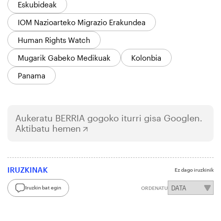
Eskubideak
IOM Nazioarteko Migrazio Erakundea
Human Rights Watch
Mugarik Gabeko Medikuak
Kolonbia
Panama
Aukeratu
BERRIA
gogoko iturri gisa Googlen.
Aktibatu hemen
IRUZKINAK
Ez dago iruzkinik
Iruzkin bat egin
ORDENATU