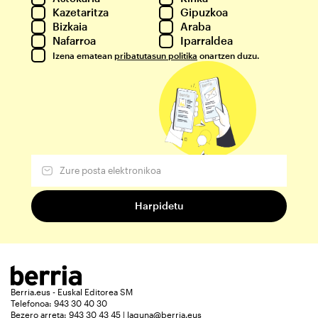
Kazetaritza
Gipuzkoa
Bizkaia
Araba
Nafarroa
Iparraldea
Izena ematean
pribatutasun politika
onartzen duzu.
Berria.eus - Euskal Editorea SM
Telefonoa: 943 30 40 30
Bezero arreta: 943 30 43 45 | laguna@berria.eus