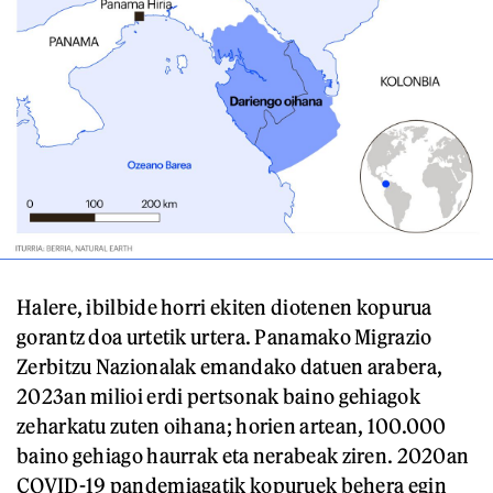
Halere, ibilbide horri ekiten diotenen kopurua
gorantz doa urtetik urtera. Panamako Migrazio
Zerbitzu Nazionalak emandako datuen arabera,
2023an milioi erdi pertsonak baino gehiagok
zeharkatu zuten oihana; horien artean, 100.000
baino gehiago haurrak eta nerabeak ziren. 2020an
COVID-19 pandemiagatik kopuruek behera egin