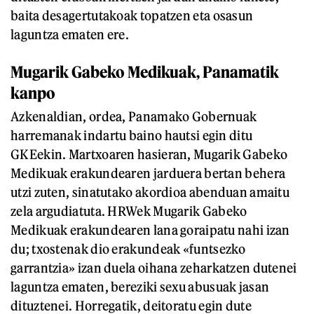
baita desagertutakoak topatzen eta osasun
laguntza ematen ere.
Mugarik Gabeko Medikuak, Panamatik
kanpo
Azkenaldian, ordea, Panamako Gobernuak
harremanak indartu baino hautsi egin ditu
GKEekin. Martxoaren hasieran, Mugarik Gabeko
Medikuak erakundearen jarduera bertan behera
utzi zuten, sinatutako akordioa abenduan amaitu
zela argudiatuta. HRWek Mugarik Gabeko
Medikuak erakundearen lana goraipatu nahi izan
du; txostenak dio erakundeak «funtsezko
garrantzia» izan duela oihana zeharkatzen dutenei
laguntza ematen, bereziki sexu abusuak jasan
dituztenei. Horregatik, deitoratu egin dute