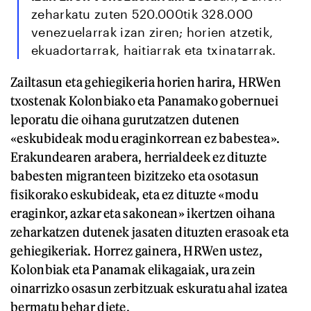
zeharkatu zuten 520.000tik 328.000
venezuelarrak izan ziren; horien atzetik,
ekuadortarrak, haitiarrak eta txinatarrak.
Zailtasun eta gehiegikeria horien harira, HRWen
txostenak Kolonbiako eta Panamako gobernuei
leporatu die oihana gurutzatzen dutenen
«eskubideak modu eraginkorrean ez babestea».
Erakundearen arabera, herrialdeek ez dituzte
babesten migranteen bizitzeko eta osotasun
fisikorako eskubideak, eta ez dituzte «modu
eraginkor, azkar eta sakonean» ikertzen oihana
zeharkatzen dutenek jasaten dituzten erasoak eta
gehiegikeriak. Horrez gainera, HRWen ustez,
Kolonbiak eta Panamak elikagaiak, ura zein
oinarrizko osasun zerbitzuak eskuratu ahal izatea
bermatu behar diete.