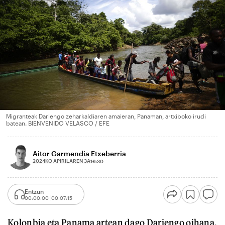
Migranteak Dariengo zeharkaldiaren amaieran, Panaman, artxiboko irudi
batean. BIENVENIDO VELASCO / EFE
Aitor Garmendia Etxeberria
2024KO APIRILAREN 3A
16:30
Entzun
00:00:00
00:07:15
Kolonbia eta Panama artean dago Dariengo oihana,