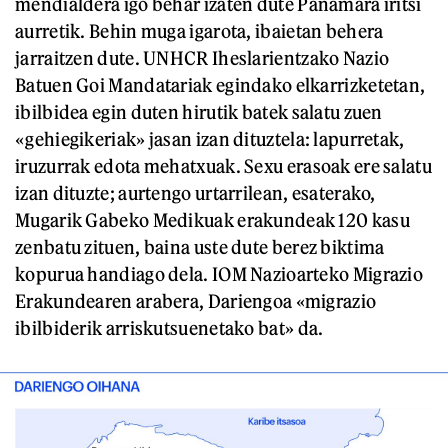
mendialdera igo behar izaten dute Panamara iritsi
aurretik. Behin muga igarota, ibaietan behera
jarraitzen dute. UNHCR Iheslarientzako Nazio
Batuen Goi Mandatariak egindako elkarrizketetan,
ibilbidea egin duten hirutik batek salatu zuen
«gehiegikeriak» jasan izan dituztela: lapurretak,
iruzurrak edota mehatxuak. Sexu erasoak ere salatu
izan dituzte; aurtengo urtarrilean, esaterako,
Mugarik Gabeko Medikuak erakundeak 120 kasu
zenbatu zituen, baina uste dute berez biktima
kopurua handiago dela. IOM Nazioarteko Migrazio
Erakundearen arabera, Dariengoa «migrazio
ibilbiderik arriskutsuenetako bat» da.