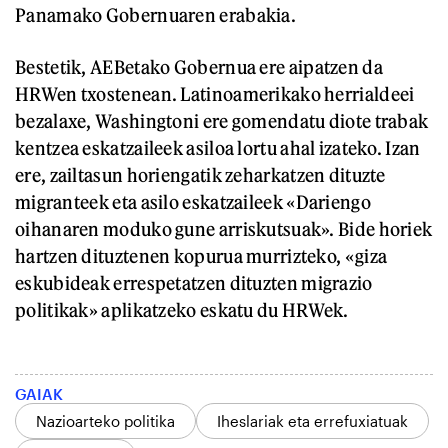
Panamako Gobernuaren erabakia.
Bestetik, AEBetako Gobernua ere aipatzen da
HRWen txostenean. Latinoamerikako herrialdeei
bezalaxe, Washingtoni ere gomendatu diote trabak
kentzea eskatzaileek asiloa lortu ahal izateko. Izan
ere, zailtasun horiengatik zeharkatzen dituzte
migranteek eta asilo eskatzaileek «Dariengo
oihanaren moduko gune arriskutsuak». Bide horiek
hartzen dituztenen kopurua murrizteko, «giza
eskubideak errespetatzen dituzten migrazio
politikak» aplikatzeko eskatu du HRWek.
GAIAK
Nazioarteko politika
Iheslariak eta errefuxiatuak