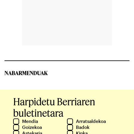
NABARMENDUAK
Harpidetu Berriaren
buletinetara
Mendia
Arratsaldekoa
Goizekoa
Badok
Astekaria
Kinka