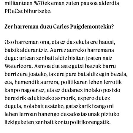
militanteen %70ek eman zuten pausoa alderdia
PDeCat bihurtzeko.
Zer harreman duzu Carles Puigdemontekin?
Oso harreman ona, eta ez da sekula ere hautsi,
baizik alderantziz. Aurrez aurreko harremana
dugu: urtean zenbait aldiz bisitan joaten naiz
Waterloora. Asmoa dut aste gutxi batzuk barru
berriz ere joateko, iaz ere pare bat aldiz egin bezala,
eta, hemendik aurrera, politikaren lehen lerrotik
kanpo nagoenez, eta ez dudanez inolako posizio
berezirik edukitzeko asmorik, espero dut ez
dugula, nolabait esateko, gatazkarik izango ni
lehen lerroan banengo desadostasunak piztuko
lizkiguketen zenbait kontu politikorengatik.