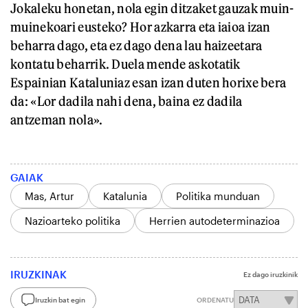
Jokaleku honetan, nola egin ditzaket gauzak muin-
muinekoari eusteko? Hor azkarra eta iaioa izan
beharra dago, eta ez dago dena lau haizeetara
kontatu beharrik. Duela mende askotatik
Espainian Kataluniaz esan izan duten horixe bera
da: «Lor dadila nahi dena, baina ez dadila
antzeman nola».
GAIAK
Mas, Artur
Katalunia
Politika munduan
Nazioarteko politika
Herrien autodeterminazioa
IRUZKINAK
Ez dago iruzkinik
Iruzkin bat egin
ORDENATU