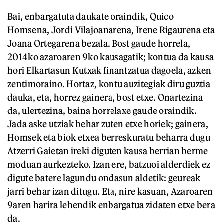
Bai, enbargatuta daukate oraindik, Quico
Homsena, Jordi Vilajoanarena, Irene Rigaurena eta
Joana Ortegarena bezala. Bost gaude horrela,
2014ko azaroaren 9ko kausagatik; kontua da kausa
hori Elkartasun Kutxak finantzatua dagoela, azken
zentimoraino. Hortaz, kontu auzitegiak diru guztia
dauka, eta, horrez gainera, bost etxe. Onartezina
da, ulertezina, baina horrelaxe gaude oraindik.
Jada aske utziak behar zuten etxe horiek; gainera,
Homsek eta biok etxea berreskuratu beharra dugu
Atzerri Gaietan ireki diguten kausa berrian berme
moduan aurkezteko. Izan ere, batzuoi alderdiek ez
digute batere lagundu ondasun aldetik: geureak
jarri behar izan ditugu. Eta, nire kasuan, Azaroaren
9aren harira lehendik enbargatua zidaten etxe bera
da.