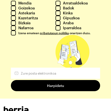
Mendia
Arratsaldekoa
Goizekoa
Badok
Astekaria
Kinka
Kazetaritza
Gipuzkoa
Bizkaia
Araba
Nafarroa
Iparraldea
Izena ematean
pribatutasun politika
onartzen duzu.