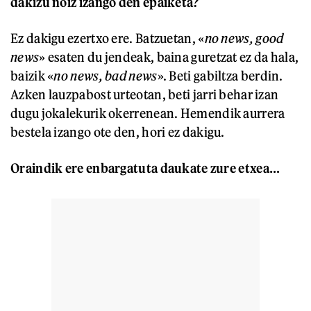
dakizu noiz izango den epaiketa?
Ez dakigu ezertxo ere. Batzuetan, «
no news, good
news
» esaten du jendeak, baina guretzat ez da hala,
baizik «
no news, bad news
». Beti gabiltza berdin.
Azken lauzpabost urteotan, beti jarri behar izan
dugu jokalekurik okerrenean. Hemendik aurrera
bestela izango ote den, hori ez dakigu.
Oraindik ere enbargatuta daukate zure etxea…