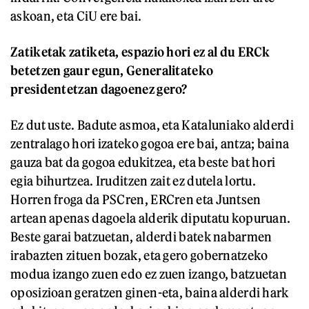
askoan, eta CiU ere bai.
Zatiketak zatiketa, espazio hori ez al du ERCk
betetzen gaur egun, Generalitateko
presidentetzan dagoenez gero?
Ez dut uste. Badute asmoa, eta Kataluniako alderdi
zentralago hori izateko gogoa ere bai, antza; baina
gauza bat da gogoa edukitzea, eta beste bat hori
egia bihurtzea. Iruditzen zait ez dutela lortu.
Horren froga da PSCren, ERCren eta Juntsen
artean apenas dagoela alderik diputatu kopuruan.
Beste garai batzuetan, alderdi batek nabarmen
irabazten zituen bozak, eta gero gobernatzeko
modua izango zuen edo ez zuen izango, batzuetan
oposizioan geratzen ginen-eta, baina alderdi hark