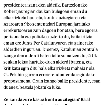
presidentea izana den aldetik. Bartzelonako
Robert jauregian daukan bulegoan eman du
elkarrizketa hau, eta, kontu auzitegiaren eta
Azaroaren 9ko sententziari Europan jarritako
errekurtsoaren zain dagoen honetan, bere egoera
pertsonala eta politikoa aztertu du, baita iritzia
eman ere Junts Per Catalunyaren eta gainerako
alderdien inguruan. Dioenez, Katalunian zentrala
izango den alderdi baten falta sumatzen du, CiUk
zeukan lekua hartuko duen alderdi batena, eta
kritikatu egin ditu hala elkarrizketa mahaia nola
CUPek hirugarren erreferendumerako egindako
proposamena. Orain izango balitz presidente, esan
duenez, bestela jokatuko luke.
Zertan da zure kasua kontu auzitegian? Ba al