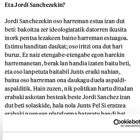
Eta Jordi Sanchezekin?
Jordi Sanchezekin oso harreman estua izan dut
beti: bakoitza zer ideologiatatik datorren ikusita
inork pentsa lezakeen baino harreman estuagoa.
Estimu handitan daukat; oso iritzi ona dut hari
buruz. Ez naiz etengabe-etengabe egon harekin
harremanetan, berak lan handia izaten baitu beti,
eta oso lanpetuta baitabil Junts eraiki nahian,
baina oso harreman ona daukagu duela aspaldi-
aspalditik. Hain zuzen, nik politikan hartu ditudan
erabaki askotan besteak beste Jordi Sanchez izan
dut beti solaskide, hala nola Junts Pel Si eratzea
erabaki nuenean plataforma bateratu handi bat,
zoritxarrez zatitu egin zena, edo 2016ko urtarrilean
bazterrera pauso bat eman nuenean.