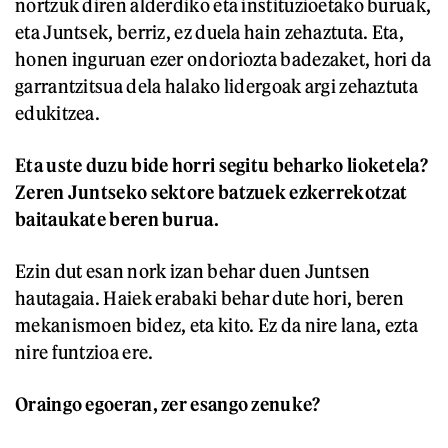
nortzuk diren alderdiko eta instituzioetako buruak,
eta Juntsek, berriz, ez duela hain zehaztuta. Eta,
honen inguruan ezer ondoriozta badezaket, hori da
garrantzitsua dela halako lidergoak argi zehaztuta
edukitzea.
Eta uste duzu bide horri segitu beharko lioketela?
Zeren Juntseko sektore batzuek ezkerrekotzat
baitaukate beren burua.
Ezin dut esan nork izan behar duen Juntsen
hautagaia. Haiek erabaki behar dute hori, beren
mekanismoen bidez, eta kito. Ez da nire lana, ezta
nire funtzioa ere.
Oraingo egoeran, zer esango zenuke?