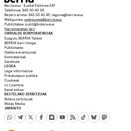
Berria.eus - Euskal Editorea SM
Telefonoa: 943 30 40 30
Bezero arreta: 943 30 43 45 | laguna@berria.eus
Webgunea:
webgunea@berria.eus
Publizitatea:
publi@bidera.eus
Harremanetan jarri
ORRIALDE KORPORATIBOAK
Ezagutu BERRIA Taldea
BERRIA berri bloga
Publizitatea
Galdera-erantzunak
Kontratazioak
Sarebide
LEGEA
Lege informazioa
Pribatutasun politika
Cookieak
cc Lizentzia
Kanal etikoa
BESTELAKO ZERBITZUAK
Bidera zerbitzuak
Midas Media
JARRAITU