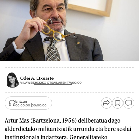
Odei A. Etxearte
2022KO OTSAILAREN 17A
VILAWEB
00:00
Entzun
00:00:00
00:00:00
Artur Mas (Bartzelona, 1956) deliberatua dago
alderdietako militantziatik urrundu eta bere soslai
instituzionala indartzera, Generalitateko