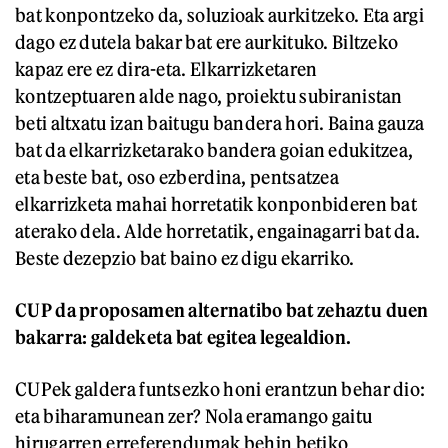
bat konpontzeko da, soluzioak aurkitzeko. Eta argi
dago ez dutela bakar bat ere aurkituko. Biltzeko
kapaz ere ez dira-eta. Elkarrizketaren
kontzeptuaren alde nago, proiektu subiranistan
beti altxatu izan baitugu bandera hori. Baina gauza
bat da elkarrizketarako bandera goian edukitzea,
eta beste bat, oso ezberdina, pentsatzea
elkarrizketa mahai horretatik konponbideren bat
aterako dela. Alde horretatik, engainagarri bat da.
Beste dezepzio bat baino ez digu ekarriko.
CUP da proposamen alternatibo bat zehaztu duen
bakarra: galdeketa bat egitea legealdion.
CUPek galdera funtsezko honi erantzun behar dio:
eta biharamunean zer? Nola eramango gaitu
hirugarren erreferendumak behin betiko