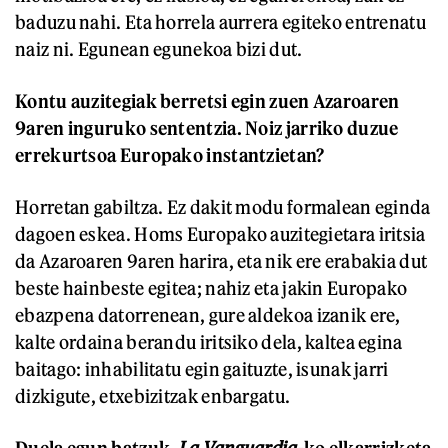
baduzu nahi. Eta horrela aurrera egiteko entrenatu
naiz ni. Egunean egunekoa bizi dut.
Kontu auzitegiak berretsi egin zuen Azaroaren
9aren inguruko sententzia. Noiz jarriko duzue
errekurtsoa Europako instantzietan?
Horretan gabiltza. Ez dakit modu formalean eginda
dagoen eskea. Homs Europako auzitegietara iritsia
da Azaroaren 9aren harira, eta nik ere erabakia dut
beste hainbeste egitea; nahiz eta jakin Europako
ebazpena datorrenean, gure aldekoa izanik ere,
kalte ordaina berandu iritsiko dela, kaltea egina
baitago: inhabilitatu egin gaituzte, isunak jarri
dizkigute, etxebizitzak enbargatu.