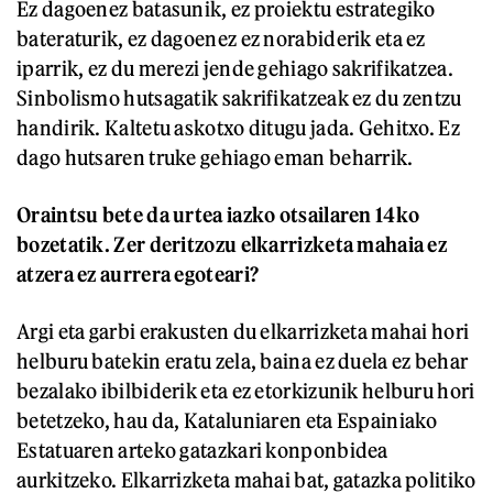
Ez dagoenez batasunik, ez proiektu estrategiko
bateraturik, ez dagoenez ez norabiderik eta ez
iparrik, ez du merezi jende gehiago sakrifikatzea.
Sinbolismo hutsagatik sakrifikatzeak ez du zentzu
handirik. Kaltetu askotxo ditugu jada. Gehitxo. Ez
dago hutsaren truke gehiago eman beharrik.
Oraintsu bete da urtea iazko otsailaren 14ko
bozetatik. Zer deritzozu elkarrizketa mahaia ez
atzera ez aurrera egoteari?
Argi eta garbi erakusten du elkarrizketa mahai hori
helburu batekin eratu zela, baina ez duela ez behar
bezalako ibilbiderik eta ez etorkizunik helburu hori
betetzeko, hau da, Kataluniaren eta Espainiako
Estatuaren arteko gatazkari konponbidea
aurkitzeko. Elkarrizketa mahai bat, gatazka politiko