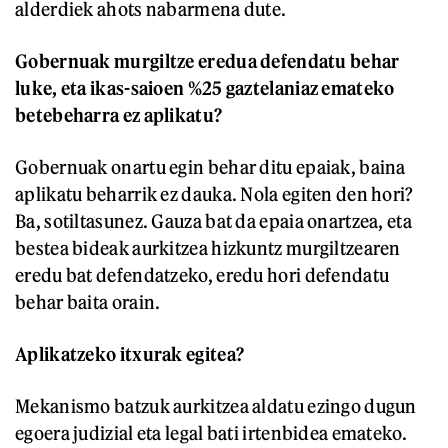
alderdiek ahots nabarmena dute.
Gobernuak murgiltze eredua defendatu behar
luke, eta ikas-saioen %25 gaztelaniaz emateko
betebeharra ez aplikatu?
Gobernuak onartu egin behar ditu epaiak, baina
aplikatu beharrik ez dauka. Nola egiten den hori?
Ba, sotiltasunez. Gauza bat da epaia onartzea, eta
bestea bideak aurkitzea hizkuntz murgiltzearen
eredu bat defendatzeko, eredu hori defendatu
behar baita orain.
Aplikatzeko itxurak egitea?
Mekanismo batzuk aurkitzea aldatu ezingo dugun
egoera judizial eta legal bati irtenbidea emateko.