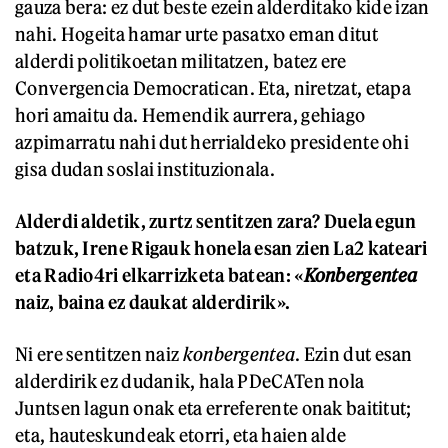
gauza bera: ez dut beste ezein alderditako kide izan
nahi. Hogeita hamar urte pasatxo eman ditut
alderdi politikoetan militatzen, batez ere
Convergencia Democratican. Eta, niretzat, etapa
hori amaitu da. Hemendik aurrera, gehiago
azpimarratu nahi dut herrialdeko presidente ohi
gisa dudan soslai instituzionala.
Alderdi aldetik, zurtz sentitzen zara? Duela egun
batzuk, Irene Rigauk honela esan zien La2 kateari
eta Radio4ri elkarrizketa batean: «
Konbergentea
naiz, baina ez daukat alderdirik».
Ni ere sentitzen naiz
konbergentea
. Ezin dut esan
alderdirik ez dudanik, hala PDeCATen nola
Juntsen lagun onak eta erreferente onak baititut;
eta, hauteskundeak etorri, eta haien alde