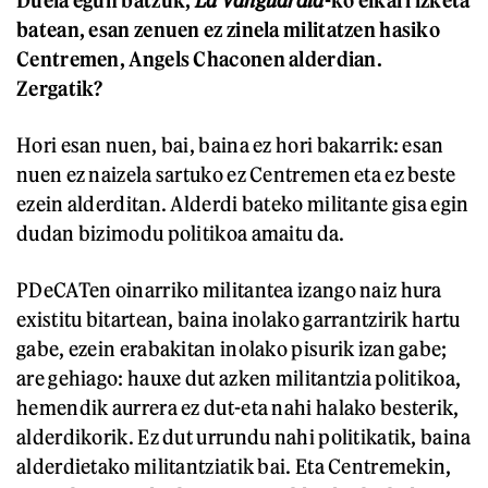
Duela egun batzuk,
La Vanguardia
-ko elkarrizketa
batean, esan zenuen ez zinela militatzen hasiko
Centremen, Angels Chaconen alderdian.
Zergatik?
Hori esan nuen, bai, baina ez hori bakarrik: esan
nuen ez naizela sartuko ez Centremen eta ez beste
ezein alderditan. Alderdi bateko militante gisa egin
dudan bizimodu politikoa amaitu da.
PDeCATen oinarriko militantea izango naiz hura
existitu bitartean, baina inolako garrantzirik hartu
gabe, ezein erabakitan inolako pisurik izan gabe;
are gehiago: hauxe dut azken militantzia politikoa,
hemendik aurrera ez dut-eta nahi halako besterik,
alderdikorik. Ez dut urrundu nahi politikatik, baina
alderdietako militantziatik bai. Eta Centremekin,