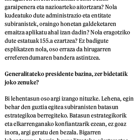
garaipenera eta nazioarteko aitortzara? Nola
kudeatuko dute administrazio eta entitate
subiranistek, oraingo honetan galdeketaren
emaitza aplikatu ahal izan dadin? Nola eragotziko
dute estatuak 155.a ezartzea? Ez badigute
esplikatzen nola, oso erraza da hirugarren
erreferendumaren bandera astintzea.
Generalitateko presidente bazina, zer bidetatik
joko zenuke?
Bi lehentasun oso argi izango nituzke. Lehena, egin
behar den guztia egitea subiranisten batasun
estrategikoa berregiteko. Batasun estrategikorik
eta elkarrenganako konfiantzarik ezean, ez goaz
inora, argi geratu den bezala. Bigarren