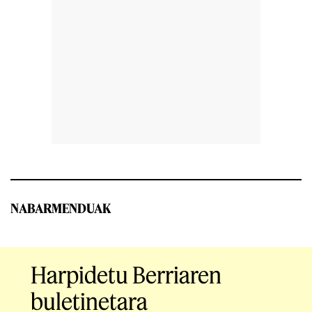
NABARMENDUAK
Harpidetu Berriaren
buletinetara