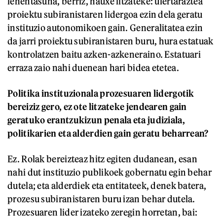
lehentasuna, berriz, hauxe litzateke: ulertaraztea
proiektu subiranistaren lidergoa ezin dela geratu
instituzio autonomikoen gain. Generalitatea ezin
da jarri proiektu subiranistaren buru, hura estatuak
kontrolatzen baitu azken-azkeneraino. Estatuari
erraza zaio nahi duenean hari bidea etetea.
Politika instituzionala prozesuaren lidergotik
bereiziz gero, ez ote litzateke jendearen gain
geratuko erantzukizun penala eta judiziala,
politikarien eta alderdien gain geratu beharrean?
Ez. Rolak bereizteaz hitz egiten dudanean, esan
nahi dut instituzio publikoek gobernatu egin behar
dutela; eta alderdiek eta entitateek, denek batera,
prozesu subiranistaren buru izan behar dutela.
Prozesuaren lider izateko zeregin horretan, bai: