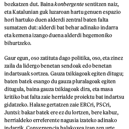
bozkatzen dut. Baina
konbergente
sentitzen naiz,
eta Katalunian guk luzaroan hartu genuen espazio
hori hartuko duen alderdi zentral baten falta
sumatzen dut: alderdi bat behar adinako indarra
eta kemena izango duena alderdi hegemoniko
bihurtzeko.
Gaur egun, oso zatituta dago politika, oso, eta zinez
zaila da lidergo benetan sendoak edo benetan
indartsuak sortzea. Gauza txikiagoak egiten ditugu;
baten batek esango du gauza pluralagoak egiten
ditugula, baina gauza txikiagoak dira, eta masa
kritiko bat falta zaie herrialde proiektu bat indartsu
gidatzeko. Halaxe gertatzen zaie ERCri, PSCri,
Juntsi: bakar batek ere ez du lortzen, bere kabuz,
herrialdeko erreferente nagusia izateko adinako
indarrik. Convergencia halakoxea izan zen urte