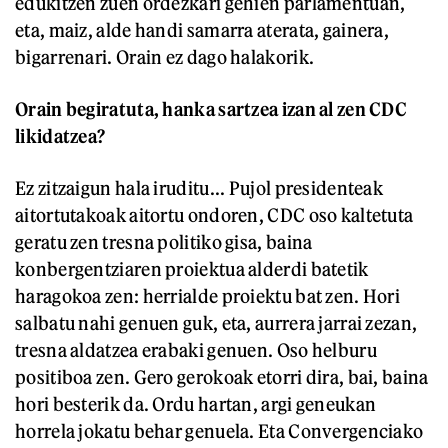
edukitzen zuen ordezkari gehien parlamentuan,
eta, maiz, alde handi samarra aterata, gainera,
bigarrenari. Orain ez dago halakorik.
Orain begiratuta, hanka sartzea izan al zen CDC
likidatzea?
Ez zitzaigun hala iruditu... Pujol presidenteak
aitortutakoak aitortu ondoren, CDC oso kaltetuta
geratu zen tresna politiko gisa, baina
konbergentziaren proiektua alderdi batetik
haragokoa zen: herrialde proiektu bat zen. Hori
salbatu nahi genuen guk, eta, aurrera jarrai zezan,
tresna aldatzea erabaki genuen. Oso helburu
positiboa zen. Gero gerokoak etorri dira, bai, baina
hori besterik da. Ordu hartan, argi geneukan
horrela jokatu behar genuela. Eta Convergenciako