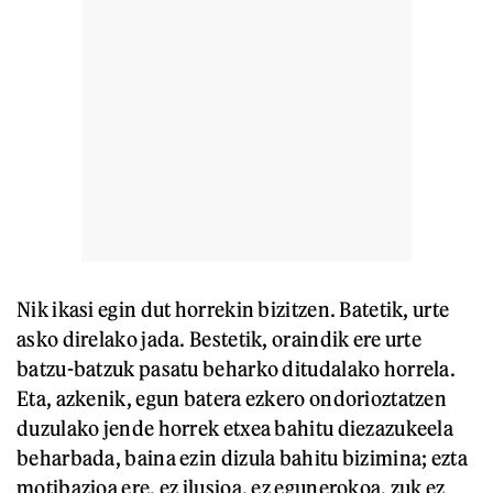
Nik ikasi egin dut horrekin bizitzen. Batetik, urte
asko direlako jada. Bestetik, oraindik ere urte
batzu-batzuk pasatu beharko ditudalako horrela.
Eta, azkenik, egun batera ezkero ondorioztatzen
duzulako jende horrek etxea bahitu diezazukeela
beharbada, baina ezin dizula bahitu bizimina; ezta
motibazioa ere, ez ilusioa, ez egunerokoa, zuk ez