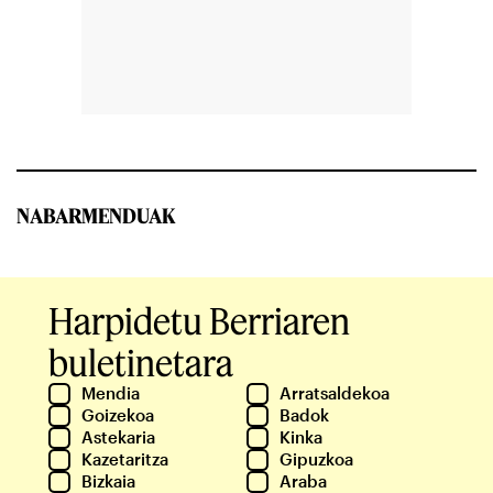
NABARMENDUAK
Harpidetu Berriaren
buletinetara
Mendia
Arratsaldekoa
Goizekoa
Badok
Astekaria
Kinka
Kazetaritza
Gipuzkoa
Bizkaia
Araba