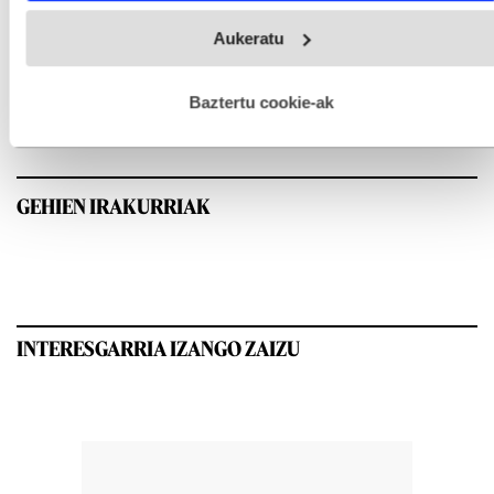
Webgune honek cookie propioak eta hirugarrenen cookie-
Aukeratu
fitxategiak erabiltzen ditu. Zure esperientzia eta zerbitzuak
hobetzeko asmoz, cookie teknologiaz baliatzen gara. Ohar
hau onartuz gero, teknologia hori erabiltzeko baimen
esplizitua ematen diguzu.
Gehiago irakurri
Baztertu cookie-ak
GEHIEN IRAKURRIAK
INTERESGARRIA IZANGO ZAIZU