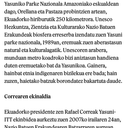
Yasuniko Parke Nazionala Amazoniako eskualdean
dago, Orellana eta Pastaza probintzien artean,
Ekuadorko hiriburutik 250 kilometrora. Unesco
Hezkuntza, Zientzia eta Kulturarako Nazio Batuen
Erakundeak biosfera erreserba izendatu zuen Yasuni
parke nazionala, 1989an, eremuak zuen aberastasun
natural eta kulturalagatik. Unescoren arabera,
munduan metro koadroko bizi aniztasun handiena
duten eremuetako bat da Yasunikoa. Gainera,
hainbat etnia indigenaren bizilekua ere bada; hain
zuzen, haietako batzuk borondatez bakartuta daude.
Correaren ekinaldia
Ekuadorko presidente zen Rafael Correak Yasuni-
ITT ekinbidea aurkeztu zuen 2007ko irailaren 24an,
Nazio Batuen Erakundearen Batzarraren aurrean.