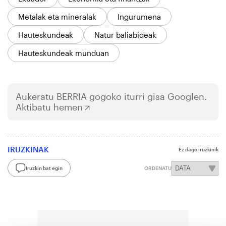
Metalak eta mineralak
Ingurumena
Hauteskundeak
Natur baliabideak
Hauteskundeak munduan
Aukeratu
BERRIA
gogoko iturri gisa Googlen.
Aktibatu hemen
IRUZKINAK
Ez dago iruzkinik
Iruzkin bat egin
ORDENATU