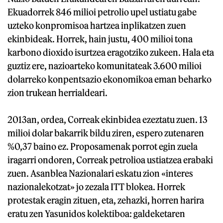
Ekuadorrek 846 milioi petrolio upel ustiatu gabe
uzteko konpromisoa hartzea inplikatzen zuen
ekinbideak. Horrek, hain justu, 400 milioi tona
karbono dioxido isurtzea eragotziko zukeen. Hala eta
guztiz ere, nazioarteko komunitateak 3.600 milioi
dolarreko konpentsazio ekonomikoa eman beharko
zion trukean herrialdeari.
2013an, ordea, Correak ekinbidea ezeztatu zuen. 13
milioi dolar bakarrik bildu ziren, espero zutenaren
%0,37 baino ez. Proposamenak porrot egin zuela
iragarri ondoren, Correak petrolioa ustiatzea erabaki
zuen. Asanblea Nazionalari eskatu zion «interes
nazionalekotzat» jo zezala ITT blokea. Horrek
protestak eragin zituen, eta, zehazki, horren harira
eratu zen Yasunidos kolektiboa: galdeketaren