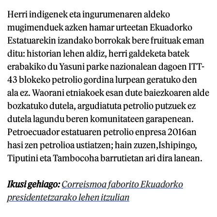
Herri indigenek eta ingurumenaren aldeko
mugimenduek azken hamar urteetan Ekuadorko
Estatuarekin izandako borrokak bere fruituak eman
ditu: historian lehen aldiz, herri galdeketa batek
erabakiko du Yasuni parke nazionalean dagoen ITT-
43 blokeko petrolio gordina lurpean geratuko den
ala ez. Waorani etniakoek esan dute baiezkoaren alde
bozkatuko dutela, argudiatuta petrolio putzuek ez
dutela lagundu beren komunitateen garapenean.
Petroecuador estatuaren petrolio enpresa 2016an
hasi zen petrolioa ustiatzen; hain zuzen,Ishipingo,
Tiputini eta Tambocoha barrutietan ari dira lanean.
Ikusi gehiago:
Correismoa faborito Ekuadorko
presidentetzarako lehen itzulian