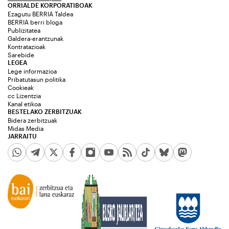
ORRIALDE KORPORATIBOAK
Ezagutu BERRIA Taldea
BERRIA berri bloga
Publizitatea
Galdera-erantzunak
Kontratazioak
Sarebide
LEGEA
Lege informazioa
Pribatutasun politika
Cookieak
cc Lizentzia
Kanal etikoa
BESTELAKO ZERBITZUAK
Bidera zerbitzuak
Midas Media
JARRAITU