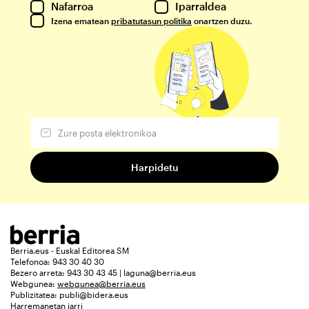
Nafarroa
Iparraldea
Izena ematean
pribatutasun politika
onartzen duzu.
Berria.eus - Euskal Editorea SM
Telefonoa: 943 30 40 30
Bezero arreta: 943 30 43 45 | laguna@berria.eus
Webgunea:
webgunea@berria.eus
Publizitatea:
publi@bidera.eus
Harremanetan jarri