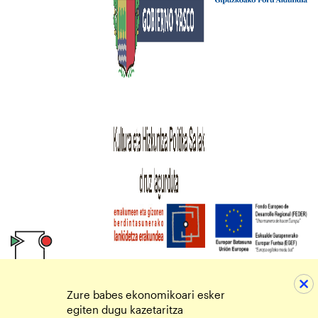
Zure babes ekonomikoari esker
egiten dugu kazetaritza