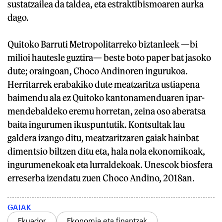
sustatzailea da taldea, eta estraktibismoaren aurka
dago.
Quitoko Barruti Metropolitarreko biztanleek —bi
milioi hautesle guztira— beste boto paper bat jasoko
dute; oraingoan, Choco Andinoren ingurukoa.
Herritarrek erabakiko dute meatzaritza ustiapena
baimendu ala ez Quitoko kantonamenduaren ipar-
mendebaldeko eremu horretan, zeina oso aberatsa
baita ingurumen ikuspuntutik. Kontsultak lau
galdera izango ditu, meatzaritzaren gaiak hainbat
dimentsio biltzen ditu eta, hala nola ekonomikoak,
ingurumenekoak eta lurraldekoak. Unescok biosfera
erreserba izendatu zuen Choco Andino, 2018an.
GAIAK
Ekuador
Ekonomia eta finantzak