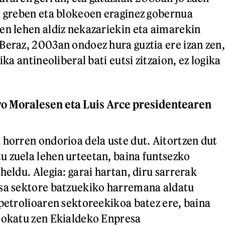
n greben eta blokeoen eraginez gobernua
en lehen aldiz nekazariekin eta aimarekin
Beraz, 2003an ondoez hura guztia ere izan zen,
ika antineoliberal bati eutsi zitzaion, ez logika
Evo Moralesen eta Luis Arce presidentearen
 horren ondorioa dela uste dut. Aitortzen dut
 zuela lehen urteetan, baina funtsezko
heldu. Alegia: garai hartan, diru sarrerak
esa sektore batzuekiko harremana aldatu
 petrolioaren sektoreekikoa batez ere, baina
jokatu zen Ekialdeko Enpresa