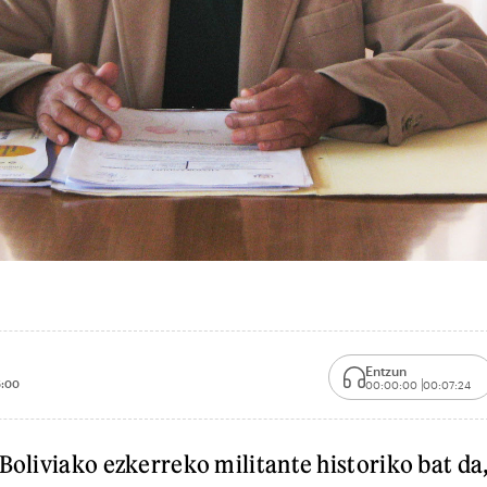
Entzun
:00
00:00:00
00:07:24
 Boliviako ezkerreko militante historiko bat da