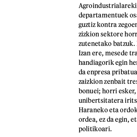
Agroindustrialarek
departamentuek osa
guztiz kontra zego
zizkion sektore horr
zutenetako batzuk. H
Izan ere, mesede tr
handiagorik egin he
da enpresa pribatua
zaizkion zenbait tre
bonuei; horri esker
unibertsitatera irit
Haraneko eta ordoki
ordea, ez da egin, e
politikoari.