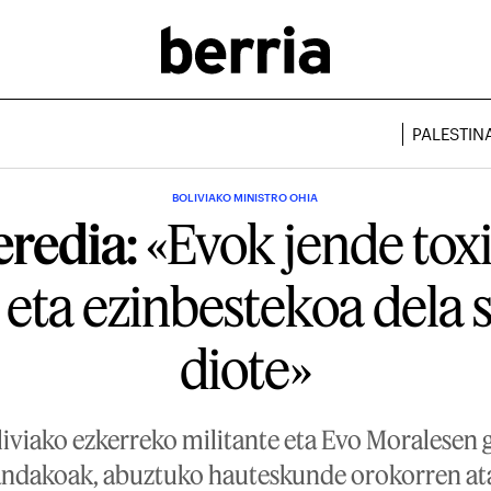
PALESTIN
BOLIVIAKO MINISTRO OHIA
eredia:
«Evok jende tox
 eta ezinbestekoa dela s
diote»
liviako ezkerreko militante eta Evo Moralesen 
andakoak, abuztuko hauteskunde orokorren ata