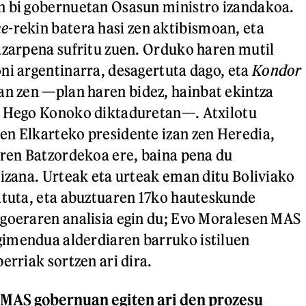
n bi gobernuetan Osasun ministro izandakoa.
e
-rekin batera hasi zen aktibismoan, eta
azarpena sufritu zuen. Orduko haren mutil
ni argentinarra, desagertuta dago, eta
Kondor
an zen —plan haren bidez, hainbat ekintza
n Hego Konoko diktaduretan—. Atxilotu
n Elkarteko presidente izan zen Heredia,
aren Batzordekoa ere, baina pena du
 izana. Urteak eta urteak eman ditu Boliviako
atuta, eta abuztuaren 17ko hauteskunde
goeraren analisia egin du; Evo Moralesen MAS
imendua alderdiaren barruko istiluen
erriak sortzen ari dira.
 MAS gobernuan egiten ari den prozesu