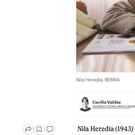
Nila Heredia. BERRIA
Cecilia Valdez
2025EKO UZTAILAREN 24A
05
Nila Heredia (1943)