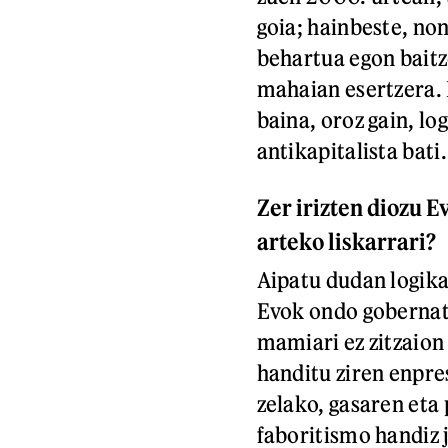
goia; hainbeste, no
behartua egon baitz
mahaian esertzera. 
baina, oroz gain, log
antikapitalista bati.
Zer irizten diozu 
arteko liskarrari?
Aipatu dudan logika
Evok ondo gobernatu
mamiari ez zitzaion 
handitu ziren enpr
zelako, gasaren eta
faboritismo handiz 