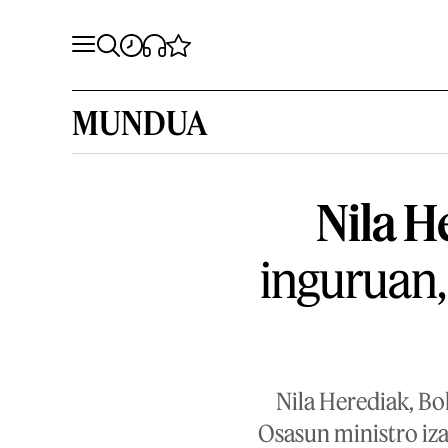
MUNDUA
Nila H
inguruan,
Nila Herediak, Bo
Osasun ministro iz