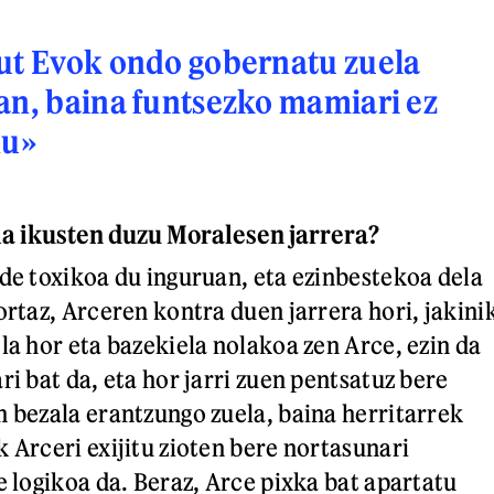
ut Evok ondo gobernatu zuela
an, baina funtsezko mamiari ez
du»
la ikusten duzu Moralesen jarrera?
nde toxikoa du inguruan, eta ezinbestekoa dela
ortaz, Arceren kontra duen jarrera hori, jakini
la hor eta bazekiela nolakoa zen Arce, ezin da
ri bat da, eta hor jarri zuen pentsatuz bere
n bezala erantzungo zuela, baina herritarrek
 Arceri exijitu zioten bere nortasunari
e logikoa da. Beraz, Arce pixka bat apartatu