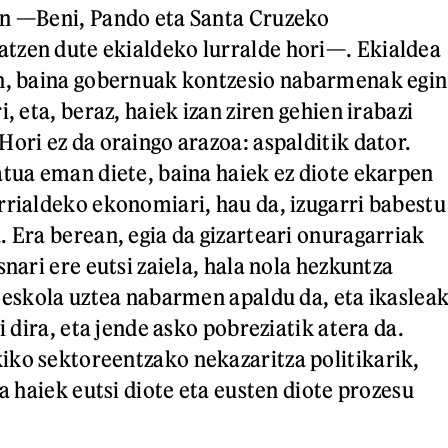
in —Beni, Pando eta Santa Cruzeko
tzen dute ekialdeko lurralde hori—. Ekialdea
en, baina gobernuak kontzesio nabarmenak egin
i, eta, beraz, haiek izan ziren gehien irabazi
ori ez da oraingo arazoa: aspalditik dator.
atua eman diete, baina haiek ez diote ekarpen
rrialdeko ekonomiari, hau da, izugarri babestu
. Era berean, egia da gizarteari onuragarriak
snari ere eutsi zaiela, hala nola hezkuntza
, eskola uztea nabarmen apaldu da, eta ikaslea
si dira, eta jende asko pobreziatik atera da.
ko sektoreentzako nekazaritza politikarik,
ta haiek eutsi diote eta eusten diote prozesu