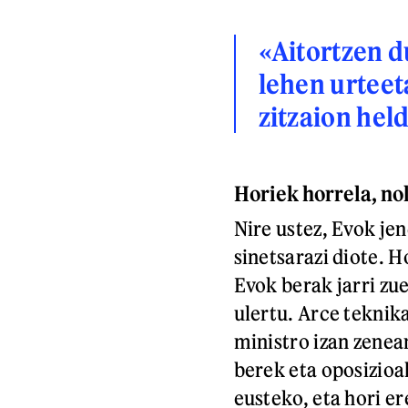
«Aitortzen d
lehen urteet
zitzaion hel
Horiek horrela, no
Nire ustez, Evok je
sinetsarazi diote. H
Evok berak jarri zue
ulertu. Arce teknika
ministro izan zenea
berek eta oposizioak
eusteko, eta hori er