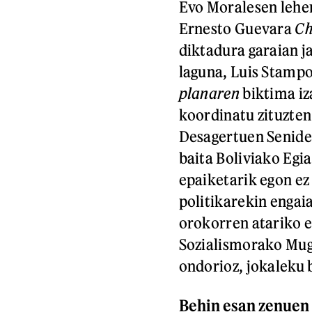
Evo Moralesen lehe
Ernesto Guevara
Ch
diktadura garaian j
laguna, Luis Stampo
planaren
biktima iz
koordinatu zituzte
Desagertuen Senidee
baita Boliviako Egi
epaiketarik egon ez
politikarekin engai
orokorren atariko e
Sozialismorako Mug
ondorioz, jokaleku b
Behin esan zenuen