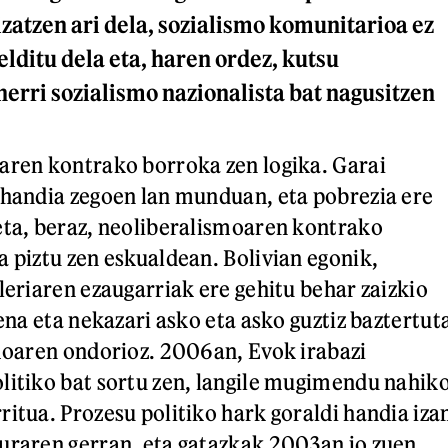
izatzen ari dela, sozialismo komunitarioa ez
elditu dela eta, haren ordez, kutsu
herri sozialismo nazionalista bat nagusitzen
aren kontrako borroka zen logika. Garai
 handia zegoen lan munduan, eta pobrezia ere
eta, beraz, neoliberalismoaren kontrako
a piztu zen eskualdean. Bolivian egonik,
leriaren ezaugarriak ere gehitu behar zaizkio
gena eta nekazari asko eta asko guztiz baztertut
smoaren ondorioz. 2006an, Evok irabazi
litiko bat sortu zen, langile mugimendu nahik
ritua. Prozesu politiko hark goraldi handia iza
uraren gerran, eta gatazkak 2003an jo zuen