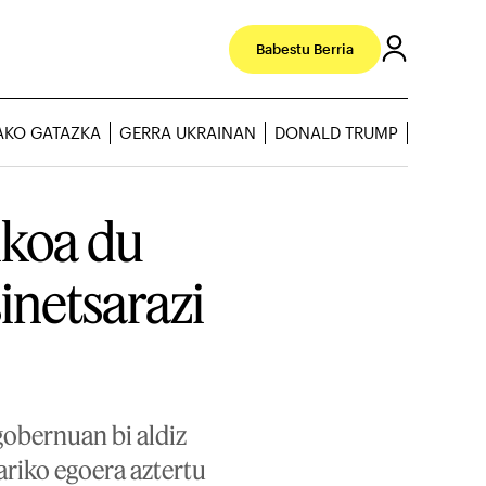
Babestu Berria
AKO GATAZKA
GERRA UKRAINAN
DONALD TRUMP
ikoa du
inetsarazi
gobernuan bi aldiz
riko egoera aztertu