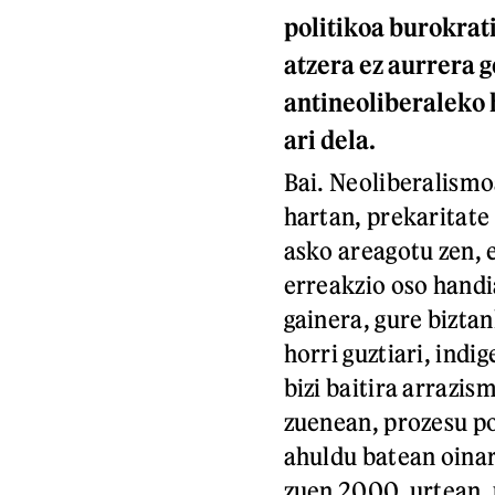
politikoa burokrat
atzera ez aurrera g
antineoliberaleko 
ari dela.
Bai. Neoliberalismo
hartan, prekaritate
asko areagotu zen, 
erreakzio oso handi
gainera, gure biztan
horri guztiari, indi
bizi baitira arrazi
zuenean, prozesu po
ahuldu batean oinar
zuen 2000. urtean, 