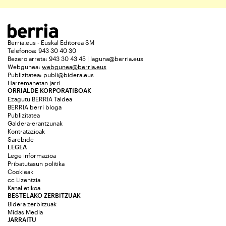
Berria.eus - Euskal Editorea SM
Telefonoa: 943 30 40 30
Bezero arreta: 943 30 43 45 | laguna@berria.eus
Webgunea:
webgunea@berria.eus
Publizitatea:
publi@bidera.eus
Harremanetan jarri
ORRIALDE KORPORATIBOAK
Ezagutu BERRIA Taldea
BERRIA berri bloga
Publizitatea
Galdera-erantzunak
Kontratazioak
Sarebide
LEGEA
Lege informazioa
Pribatutasun politika
Cookieak
cc Lizentzia
Kanal etikoa
BESTELAKO ZERBITZUAK
Bidera zerbitzuak
Midas Media
JARRAITU