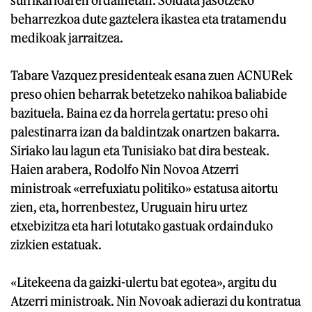
beharrezkoa dute gaztelera ikastea eta tratamendu
medikoak jarraitzea.
Tabare Vazquez presidenteak esana zuen ACNURek
preso ohien beharrak betetzeko nahikoa baliabide
bazituela. Baina ez da horrela gertatu: preso ohi
palestinarra izan da baldintzak onartzen bakarra.
Siriako lau lagun eta Tunisiako bat dira besteak.
Haien arabera, Rodolfo Nin Novoa Atzerri
ministroak «errefuxiatu politiko» estatusa aitortu
zien, eta, horrenbestez, Uruguain hiru urtez
etxebizitza eta hari lotutako gastuak ordainduko
zizkien estatuak.
«Litekeena da gaizki-ulertu bat egotea», argitu du
Atzerri ministroak. Nin Novoak adierazi du kontratua