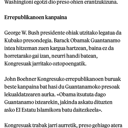
Washingtoni egotzi dio preso ohien erantzukizuna.
Errepublikanoen kanpaina
George W. Bush presidente ohiak utzitako legatua da
Kubako presondegia. Barack Obamak Guantanamo
ixtea hitzeman zuen kargua hartzean, baina ez da
horretarako gai izan, neurri handi batean,
Kongresuak jarritako oztopoengatik.
John Boehner Kongresuko errepublikanoen buruak
beste kanpaina bat hasi du Guantanamoko presoak
lekualdatzearen aurka. «Obama itsututa dago
Guantanamo ixtearekin, jakinda askatu dituzten
asko EI Estatu Islamikora batu daitezkeela».
Kongresuak trabak jarri aurretik, preso gehiago atera