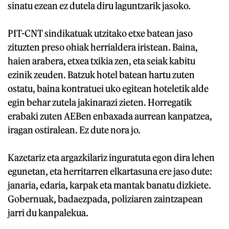
sinatu ezean ez dutela diru laguntzarik jasoko.
PIT-CNT sindikatuak utzitako etxe batean jaso
zituzten preso ohiak herrialdera iristean. Baina,
haien arabera, etxea txikia zen, eta seiak kabitu
ezinik zeuden. Batzuk hotel batean hartu zuten
ostatu, baina kontratuei uko egitean hoteletik alde
egin behar zutela jakinarazi zieten. Horregatik
erabaki zuten AEBen enbaxada aurrean kanpatzea,
iragan ostiralean. Ez dute nora jo.
Kazetariz eta argazkilariz inguratuta egon dira lehen
egunetan, eta herritarren elkartasuna ere jaso dute:
janaria, edaria, karpak eta mantak banatu dizkiete.
Gobernuak, badaezpada, poliziaren zaintzapean
jarri du kanpalekua.