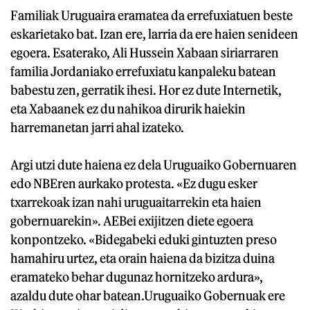
Familiak Uruguaira eramatea da errefuxiatuen beste
eskarietako bat. Izan ere, larria da ere haien senideen
egoera. Esaterako, Ali Hussein Xabaan siriarraren
familia Jordaniako errefuxiatu kanpaleku batean
babestu zen, gerratik ihesi. Hor ez dute Internetik,
eta Xabaanek ez du nahikoa dirurik haiekin
harremanetan jarri ahal izateko.
Argi utzi dute haiena ez dela Uruguaiko Gobernuaren
edo NBEren aurkako protesta. «Ez dugu esker
txarrekoak izan nahi uruguaitarrekin eta haien
gobernuarekin». AEBei exijitzen diete egoera
konpontzeko. «Bidegabeki eduki gintuzten preso
hamahiru urtez, eta orain haiena da bizitza duina
eramateko behar dugunaz hornitzeko ardura»,
azaldu dute ohar batean.Uruguaiko Gobernuak ere