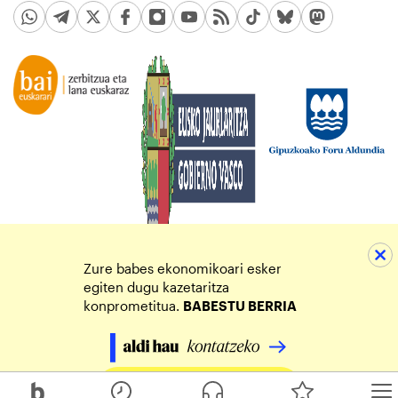
Zure babes ekonomikoari esker
egiten dugu kazetaritza
konprometitua.
BABESTU BERRIA
Egin zure ekarpena