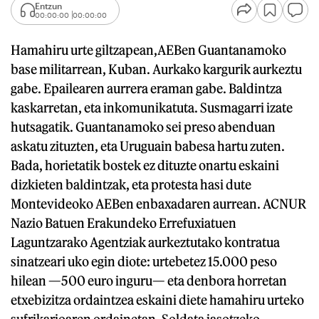
Entzun
00:00:00
00:00:00
Hamahiru urte giltzapean,AEBen Guantanamoko
base militarrean, Kuban. Aurkako kargurik aurkeztu
gabe. Epailearen aurrera eraman gabe. Baldintza
kaskarretan, eta inkomunikatuta. Susmagarri izate
hutsagatik. Guantanamoko sei preso abenduan
askatu zituzten, eta Uruguain babesa hartu zuten.
Bada, horietatik bostek ez dituzte onartu eskaini
dizkieten baldintzak, eta protesta hasi dute
Montevideoko AEBen enbaxadaren aurrean. ACNUR
Nazio Batuen Erakundeko Errefuxiatuen
Laguntzarako Agentziak aurkeztutako kontratua
sinatzeari uko egin diote: urtebetez 15.000 peso
hilean —500 euro inguru— eta denbora horretan
etxebizitza ordaintzea eskaini diete hamahiru urteko
sufrikarioaren ordainetan. Soldata jasotzeko