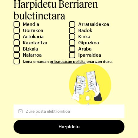
Harpidetu Berriaren
buletinetara
Mendia
Arratsaldekoa
Goizekoa
Badok
Astekaria
Kinka
Kazetaritza
Gipuzkoa
Bizkaia
Araba
Nafarroa
Iparraldea
Izena ematean
pribatutasun politika
onartzen duzu.