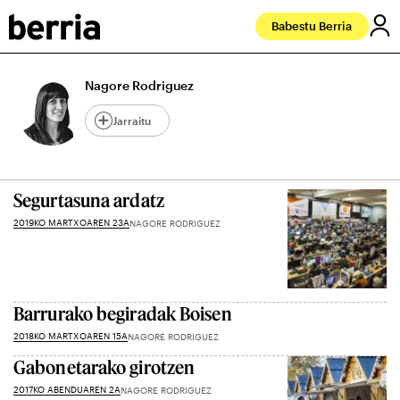
Babestu Berria
Nagore Rodriguez
Jarraitu
Segurtasuna ardatz
2019KO MARTXOAREN 23A
NAGORE RODRIGUEZ
Barrurako begiradak Boisen
2018KO MARTXOAREN 15A
NAGORE RODRIGUEZ
Gabonetarako girotzen
2017KO ABENDUAREN 2A
NAGORE RODRIGUEZ