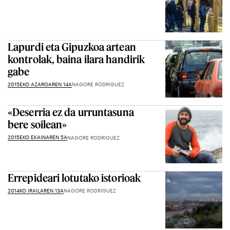
Lapurdi eta Gipuzkoa artean
kontrolak, baina ilara handirik
gabe
2015EKO AZAROAREN 14A
NAGORE RODRIGUEZ
«Deserria ez da urruntasuna
bere soilean»
2015EKO EKAINAREN 5A
NAGORE RODRIGUEZ
Errepideari lotutako istorioak
2014KO IRAILAREN 13A
NAGORE RODRIGUEZ