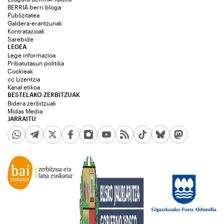
BERRIA berri bloga
Publizitatea
Galdera-erantzunak
Kontratazioak
Sarebide
LEGEA
Lege informazioa
Pribatutasun politika
Cookieak
cc Lizentzia
Kanal etikoa
BESTELAKO ZERBITZUAK
Bidera zerbitzuak
Midas Media
JARRAITU