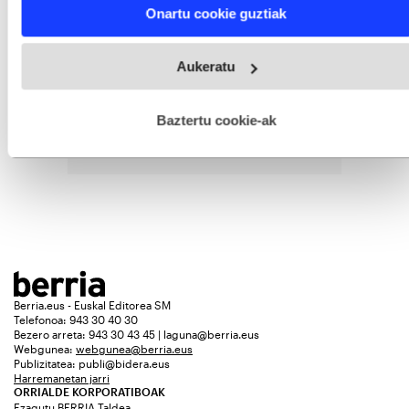
Find out more about how your personal data is processed
Onartu cookie guztiak
and set your preferences in the
details section
.
Webgune honek cookie propioak eta hirugarrenen cookie-
Aukeratu
fitxategiak erabiltzen ditu. Zure esperientzia eta zerbitzuak
hobetzeko asmoz, cookie teknologiaz baliatzen gara. Ohar
hau onartuz gero, teknologia hori erabiltzeko baimen
esplizitua ematen diguzu.
Gehiago irakurri
Baztertu cookie-ak
Berria.eus - Euskal Editorea SM
Telefonoa: 943 30 40 30
Bezero arreta: 943 30 43 45 | laguna@berria.eus
Webgunea:
webgunea@berria.eus
Publizitatea:
publi@bidera.eus
Harremanetan jarri
ORRIALDE KORPORATIBOAK
Ezagutu BERRIA Taldea