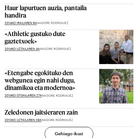
Haur lapurtuen auzia, pantaila
handira
2014KO IRAILAREN 6A
NAGORE RODRIGUEZ
«Athletic gustuko dute
gaztetxoek»
2014KO UZTAILAREN 4A
NAGORE RODRIGUEZ
«Etengabe egokituko den
webgunea egin nahi dugu,
dinamikoa eta modernoa»
2014KO OTSAILAREN 27A
NAGORE RODRIGUEZ
Zeledonen jaitsieraren zain
2013KO UZTAILAREN 29A
NAGORE RODRIGUEZ
Gehiago ikusi