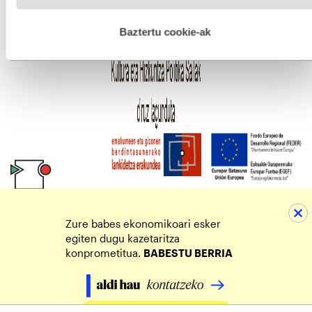
hobetzeko asmoz, cookie teknologiaz baliatzen gara. Ohar
hau onartuz gero, teknologia hori erabiltzeko baimen
esplizitua ematen diguzu.
Gehiago irakurri
Baztertu cookie-ak
Zure babes ekonomikoari esker
egiten dugu kazetaritza
konprometitua.
BABESTU BERRIA