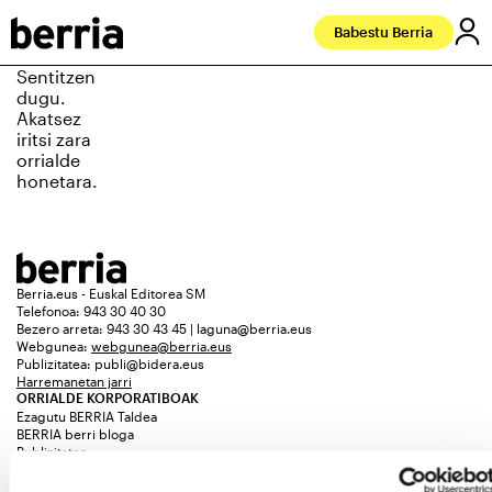
Babestu Berria
Sentitzen
dugu.
Akatsez
iritsi zara
orrialde
honetara.
Berria.eus - Euskal Editorea SM
Telefonoa: 943 30 40 30
Bezero arreta: 943 30 43 45 | laguna@berria.eus
Webgunea:
webgunea@berria.eus
Publizitatea:
publi@bidera.eus
Harremanetan jarri
ORRIALDE KORPORATIBOAK
Ezagutu BERRIA Taldea
BERRIA berri bloga
Publizitatea
Galdera-erantzunak
Kontratazioak