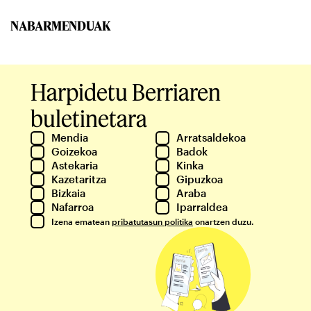
NABARMENDUAK
Harpidetu Berriaren
buletinetara
Mendia
Arratsaldekoa
Goizekoa
Badok
Astekaria
Kinka
Kazetaritza
Gipuzkoa
Bizkaia
Araba
Nafarroa
Iparraldea
Izena ematean
pribatutasun politika
onartzen duzu.