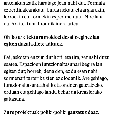
antolakuntzatik haratago joan nahi dut. Formula
ezberdinak arakatu, burua nekatu eta argiarekin,
lerroekin eta formekin esperimentatu. Nire lana
da. Arkitektura. Inondik inora artea.
Ohiko arkitektura moldeei desafio eginez lan
egiten duzula diote adituek.
Bai, askotan entzun dut hori, eta tira, zer nahi duzu
esatea. Espazioen funtzionaltasunari begira lan
egiten dut; horrek, dena den, ez du esan nahi
sormenari tarterik uzten ez diodanik. Are gehiago,
funtzionaltasuna ahalik eta ondoen gauzatzeko,
orduan eta gehiago landu behar da kreaziorako
gaitasuna.
Zure proiektuak poliki-poliki gauzatuz doaz.