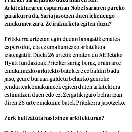
Arkitekturaren esparruan Nobel sariaren pareko
garaikurra da. Saria jasotzen duen lehenengo
emakumea zara. Ze irakurketa egiten duzu?
Pritzkerra urteetan egin dudan lanagatik ematea
espero dut, eta ez emakumezko arkitektoa
izateagatik. Duela 26 urtetik ematen du AEBetako
Hyatt fundazioak Pritzker saria; beraz, orain arte
emakumezko arkitekto batek ere ez baldin badu
jaso, geure buruari galdetu beharko genioke
jendarteak emakumeek egiten duten arkitektura
estimatzen duen edo ez. Zergatik igaro behar izan
diren 26 urte emakume batek Pritzkerra jasotzeko.
Zerk bultzatuta hasi zinen arkitekturan?