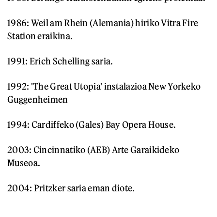
1986: Weil am Rhein (Alemania) hiriko Vitra Fire
Station eraikina.
1991: Erich Schelling saria.
1992: 'The Great Utopia' instalazioa New Yorkeko
Guggenheimen
1994: Cardiffeko (Gales) Bay Opera House.
2003: Cincinnatiko (AEB) Arte Garaikideko
Museoa.
2004: Pritzker saria eman diote.