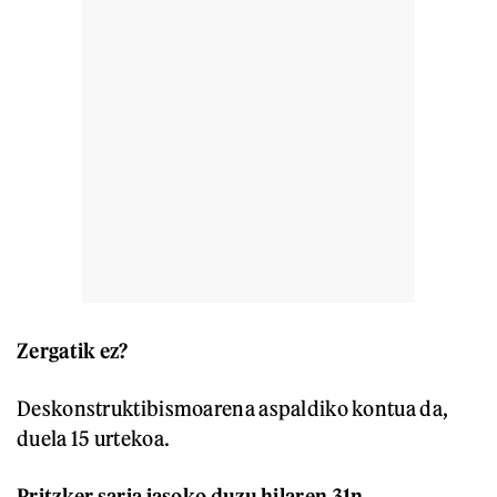
Zergatik ez?
Deskonstruktibismoarena aspaldiko kontua da,
duela 15 urtekoa.
Pritzker saria jasoko duzu hilaren 31n.