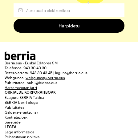
Berria.eus - Euskal Editorea SM
Telefonoa: 943 30 40 30
Bezero arreta: 943 30 43 45 | laguna@berria.eus
Webgunea:
webgunea@berria.eus
Publizitatea:
publi@bidera.eus
Harremanetan jarri
ORRIALDE KORPORATIBOAK
Ezagutu BERRIA Taldea
BERRIA berri bloga
Publizitatea
Galdera-erantzunak
Kontratazioak
Sarebide
LEGEA
Lege informazioa
Pribatutasun politika