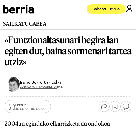
Babestu Berria
SAILKATU GABEA
«Funtzionaltasunari begira lan
egiten dut, baina sormenari tartea
utziz»
Irune Berro Urrizelki
2016KO MARTXOAREN 31
19:17
Entzun
00:00:00
00:00:00
2004an egindako elkarrizketa da ondokoa.