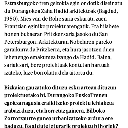
Estrasburgoko tren geltokia egin ondotik diseinatu
du Durangokoa Zaha Hadid arkitektoak (Bagdad,
1950). Mies van de Rohe saria eskuratu zuen
Frantzian eginiko proiektuarengatik. Eta hilabete
honen bukaeran Pritzker saria jasoko du San
Petersburgon. Arkitekturan Nobelaren pareko
garaikurra da Pritzkerra, eta hura jasotzen duen
lehenengo emakumea izango da Hadid. Baina,
sariak sari, bere proiektuak kontutan hartuak
izateko, luze borrokatu dela aitortu du.
Bizkaian gauzatuko dituzu esku artean dituzun
proiektuetako bi. Durangoko EuskoTrenen
egoitza nagusia eraikitzeko proiektu lehiaketa
irabazi duzu, eta horretaz gainera, Bilboko
Zorrotzaurre gunea urbanizatzeko ardura ere
baduzu. Ba al dute loturarik proiektu bi horiek?