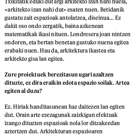
Txikitatik eduki dut argi arkitekto izan nahi nuela,
«arkitekto izan nahi dut» esaten nuen. Betidanik
gustatu zait espazioak antolatzea, diseinua... Ez
dakit oso ondo zergatik, baina azkenean
matematikak ikasi nituen. Londresera joan nintzen
ondoren, eta bertan benetan gustuko nuena egitea
erabaki nuen. Hau da, arkitektura ikastea eta
arkitekto gisa lan egitea.
Zure proiektuek berezitasun ugari azaltzen
dituzte, ez dira eraikin edota espazio soilak. Artea
egiten al duzu?
Ez. Hiriak handitasunean haz daitezen lan egiten
dut. Orain arte ezezagunak zaizkigun efektuak
izango dituzten espazioak nola lor ditzakeedan
aztertzen dut. Arkitekturan espazioaren