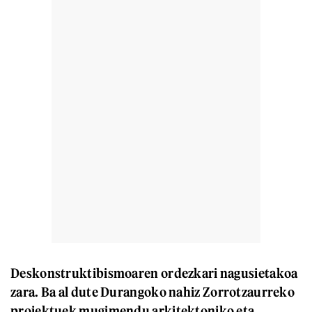
Deskonstruktibismoaren ordezkari nagusietakoa
zara. Ba al dute Durangoko nahiz Zorrotzaurreko
proiektuek mugimendu arkitektoniko eta