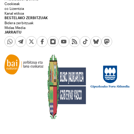
Cookieak
cc Lizentzia
Kanal etikoa
BESTELAKO ZERBITZUAK
Bidera zerbitzuak
Midas Media
JARRAITU