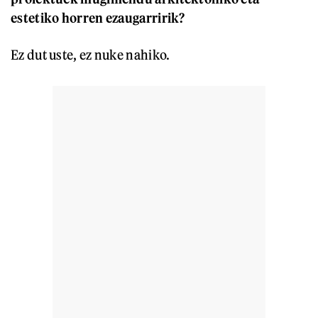
estetiko horren ezaugarririk?
Ez dut uste, ez nuke nahiko.