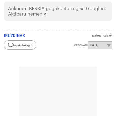
Aukeratu
BERRIA
gogoko iturri gisa Googlen.
Aktibatu hemen
IRUZKINAK
Ez dago iruzkinik
Iruzkin bat egin
ORDENATU