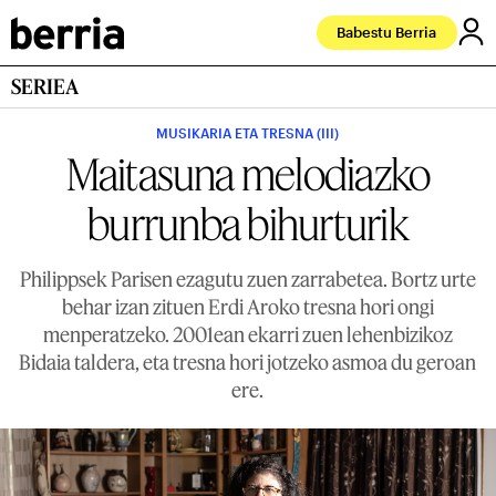
Babestu Berria
SERIEA
MUSIKARIA ETA TRESNA (III)
Maitasuna melodiazko
burrunba bihurturik
Philippsek Parisen ezagutu zuen zarrabetea. Bortz urte
behar izan zituen Erdi Aroko tresna hori ongi
menperatzeko. 2001ean ekarri zuen lehenbizikoz
Bidaia taldera, eta tresna hori jotzeko asmoa du geroan
ere.