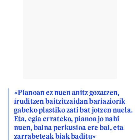
«Pianoan ez nuen anitz gozatzen,
iruditzen baitzitzaidan bariaziorik
gabeko plastiko zati bat jotzen nuela.
Eta, egia errateko, pianoa jo nahi
nuen, baina perkusioa ere bai, eta
zarrabeteak biak baditu»