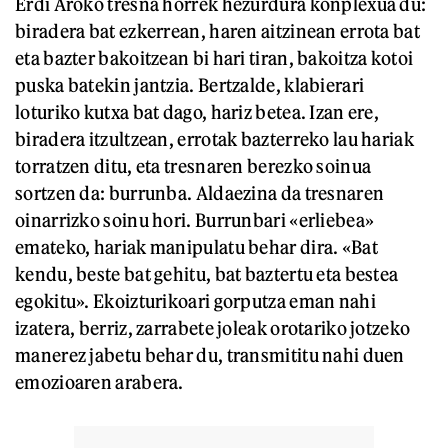
Erdi Aroko tresna horrek hezurdura konplexua du:
biradera bat ezkerrean, haren aitzinean errota bat
eta bazter bakoitzean bi hari tiran, bakoitza kotoi
puska batekin jantzia. Bertzalde, klabierari
loturiko kutxa bat dago, hariz betea. Izan ere,
biradera itzultzean, errotak bazterreko lau hariak
torratzen ditu, eta tresnaren berezko soinua
sortzen da: burrunba. Aldaezina da tresnaren
oinarrizko soinu hori. Burrunbari «erliebea»
emateko, hariak manipulatu behar dira. «Bat
kendu, beste bat gehitu, bat baztertu eta bestea
egokitu». Ekoizturikoari gorputza eman nahi
izatera, berriz, zarrabete joleak orotariko jotzeko
manerez jabetu behar du, transmititu nahi duen
emozioaren arabera.