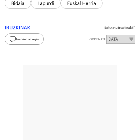
Bidaia
Lapurdi
Euskal Herria
IRUZKINAK
Ezkutatu iruzkinak
(1)
Iruzkin bat egin
ORDENATU