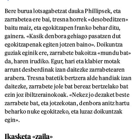
Bere burua lotsagabetzat dauka Phillipsek, eta
zarrabetea ere bai, tresna horrek «desobeditzen»
baitu maiz, eta egokitzapen franko behar ditu,
gainera. «Kasik denbora gehiago pasatzen dut
egokitzapenak egiten jotzen baino». Doikuntza
guziak eginik ere, zarrabete bakoitza «mundu bat»
da, haren irudiko. Egur, hari eta klabier motak
arrunt desberdinak izan daitezke zarrabetearen
arabera. Tresna batetik bertzera alde handiak izan
daitezke, zarrabete jole bat bereaz bertzelako bat
ezin joz ibiltzerainokoak. «Nekez jo dezaket beste
zarrabete bat, eta jotzekotan, denbora anitz hartu
beharko nuke egokitzeko, eta luzaz doikuntzak
egin».
Ikasketa «zaila»