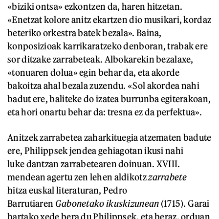
«biziki ontsa» ezkontzen da, haren hitzetan.
«Enetzat kolore anitz ekartzen dio musikari, kordaz
beteriko orkestra batek bezala». Baina,
konposizioak karrikaratzeko denboran, trabak ere
sor ditzake zarrabeteak. Albokarekin bezalaxe,
«tonuaren dolua» egin behar da, eta akorde
bakoitza ahal bezala zuzendu. «Sol akordea nahi
badut ere, baliteke do izatea burrunba egiterakoan,
eta hori onartu behar da: tresna ez da perfektua».
Anitzek zarrabetea zaharkituegia atzematen badute
ere, Philippsek jendea gehiagotan ikusi nahi
luke dantzan zarrabetearen doinuan. XVIII.
mendean agertu zen lehen aldikotz
zarrabete
hitza euskal literaturan, Pedro
Barrutiaren
Gabonetako ikuskizunean
(1715)
.
Garai
hartako xede bera du Philippsek, eta beraz, orduan