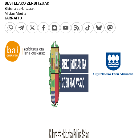
BESTELAKO ZERBITZUAK
Bidera zerbitzuak
Midas Media
JARRAITU