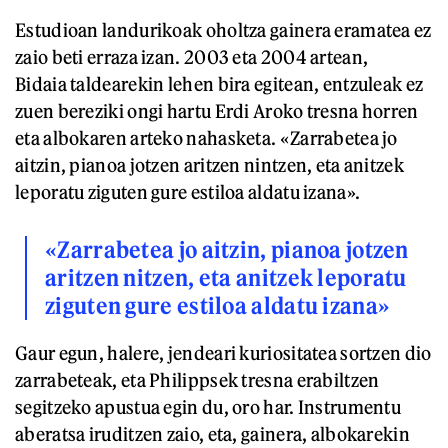
Estudioan landurikoak oholtza gainera eramatea ez
zaio beti erraza izan. 2003 eta 2004 artean,
Bidaia taldearekin lehen bira egitean, entzuleak ez
zuen bereziki ongi hartu Erdi Aroko tresna horren
eta albokaren arteko nahasketa. «Zarrabetea jo
aitzin, pianoa jotzen aritzen nintzen, eta anitzek
leporatu ziguten gure estiloa aldatu izana».
«Zarrabetea jo aitzin, pianoa jotzen
aritzen nitzen, eta anitzek leporatu
ziguten gure estiloa aldatu izana»
Gaur egun, halere, jendeari kuriositatea sortzen dio
zarrabeteak, eta Philippsek tresna erabiltzen
segitzeko apustua egin du, oro har. Instrumentu
aberatsa iruditzen zaio, eta, gainera, albokarekin