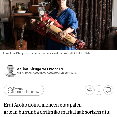
Caroline Philipps, bere zarrabetea eskuetan. PATXI BELTZAIZ
Xalbat Alzugarai Etxeberri
2025EKO ABUZTUAREN 28A
MILAFRANGA
05:05
Entzun
00:00:00
00:09:04
Erdi Aroko doinu meheen eta apalen
artean burrunba erritmiko markatuak sortzen ditu