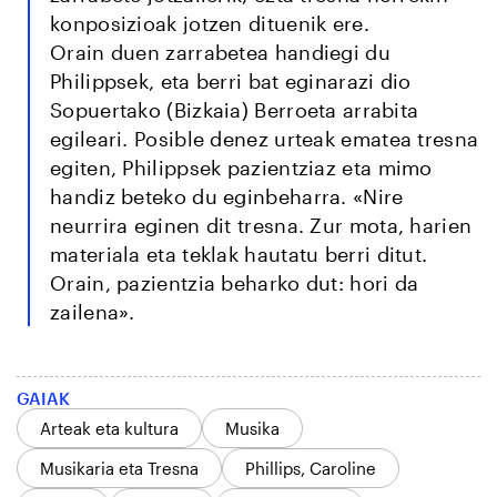
konposizioak jotzen dituenik ere.
Orain duen zarrabetea handiegi du
Philippsek, eta berri bat eginarazi dio
Sopuertako (Bizkaia) Berroeta arrabita
egileari. Posible denez urteak ematea tresna
egiten, Philippsek pazientziaz eta mimo
handiz beteko du eginbeharra. «Nire
neurrira eginen dit tresna. Zur mota, harien
materiala eta teklak hautatu berri ditut.
Orain, pazientzia beharko dut: hori da
zailena».
GAIAK
Arteak eta kultura
Musika
Musikaria eta Tresna
Phillips, Caroline