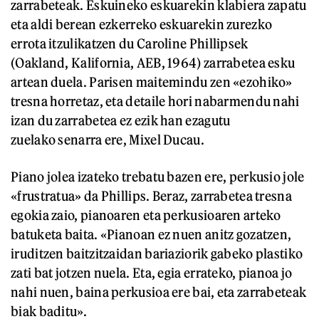
zarrabeteak. Eskuineko eskuarekin klabiera zapatu
eta aldi berean ezkerreko eskuarekin zurezko
errota itzulikatzen du Caroline Phillipsek
(Oakland, Kalifornia, AEB, 1964) zarrabetea esku
artean duela. Parisen maitemindu zen «ezohiko»
tresna horretaz, eta detaile hori nabarmendu nahi
izan du zarrabetea ez ezik han ezagutu
zuelako senarra ere, Mixel Ducau.
Piano jolea izateko trebatu bazen ere, perkusio jole
«frustratua» da Phillips. Beraz, zarrabetea tresna
egokia zaio, pianoaren eta perkusioaren arteko
batuketa baita. «Pianoan ez nuen anitz gozatzen,
iruditzen baitzitzaidan bariaziorik gabeko plastiko
zati bat jotzen nuela. Eta, egia errateko, pianoa jo
nahi nuen, baina perkusioa ere bai, eta zarrabeteak
biak baditu».