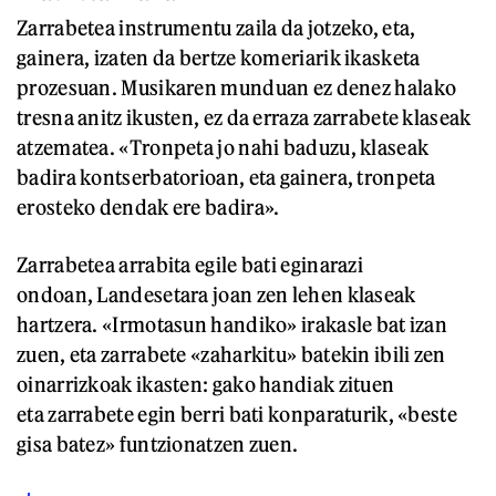
Zarrabetea instrumentu zaila da jotzeko, eta,
gainera, izaten da bertze komeriarik ikasketa
prozesuan. Musikaren munduan ez denez halako
tresna anitz ikusten, ez da erraza zarrabete klaseak
atzematea. «Tronpeta jo nahi baduzu, klaseak
badira kontserbatorioan, eta gainera, tronpeta
erosteko dendak ere badira».
Zarrabetea arrabita egile bati eginarazi
ondoan, Landesetara joan zen lehen klaseak
hartzera. «Irmotasun handiko» irakasle bat izan
zuen, eta zarrabete «zaharkitu» batekin ibili zen
oinarrizkoak ikasten: gako handiak zituen
eta zarrabete egin berri bati konparaturik, «beste
gisa batez» funtzionatzen zuen.