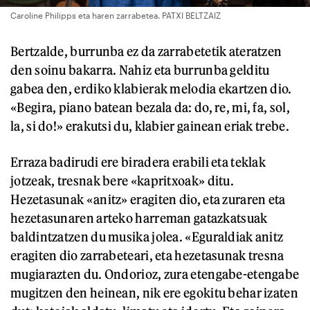
Caroline Philipps eta haren zarrabetea. PATXI BELTZAIZ
Bertzalde, burrunba ez da zarrabetetik ateratzen
den soinu bakarra. Nahiz eta burrunba gelditu
gabea den, erdiko klabierak melodia ekartzen dio.
«Begira, piano batean bezala da: do, re, mi, fa, sol,
la, si do!» erakutsi du, klabier gainean eriak trebe.
Erraza badirudi ere biradera erabili eta teklak
jotzeak, tresnak bere «kapritxoak» ditu.
Hezetasunak «anitz» eragiten dio, eta zuraren eta
hezetasunaren arteko harreman gatazkatsuak
baldintzatzen du musika jolea. «Eguraldiak anitz
eragiten dio zarrabeteari, eta hezetasunak tresna
mugiarazten du. Ondorioz, zura etengabe-etengabe
mugitzen den heinean, nik ere egokitu behar izaten