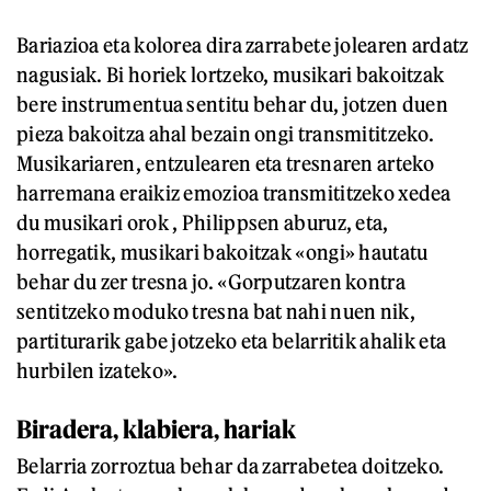
Bariazioa eta kolorea dira zarrabete jolearen ardatz
nagusiak. Bi horiek lortzeko, musikari bakoitzak
bere instrumentua sentitu behar du, jotzen duen
pieza bakoitza ahal bezain ongi transmititzeko.
Musikariaren, entzulearen eta tresnaren arteko
harremana eraikiz emozioa transmititzeko xedea
du musikari orok , Philippsen aburuz, eta,
horregatik, musikari bakoitzak «ongi» hautatu
behar du zer tresna jo. «Gorputzaren kontra
sentitzeko moduko tresna bat nahi nuen nik,
partiturarik gabe jotzeko eta belarritik ahalik eta
hurbilen izateko».
Biradera, klabiera, hariak
Belarria zorroztua behar da zarrabetea doitzeko.