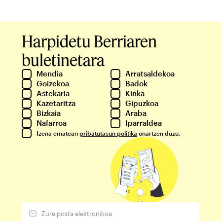
Harpidetu Berriaren
buletinetara
Mendia
Arratsaldekoa
Goizekoa
Badok
Astekaria
Kinka
Kazetaritza
Gipuzkoa
Bizkaia
Araba
Nafarroa
Iparraldea
Izena ematean
pribatutasun politika
onartzen duzu.