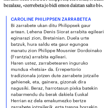
bezalaxe, «zerrebeta jo bidi emon daiztan salto bi».
CAROLINE PHILIPPSEN ZARRABETEA
Bi zarrabete ukan ditu Philippsek gaur
artean. Lehena Denis Siorat arrabita egileari
eginarazi zion, Bretainian. Duela urte
batzuk, hura saldu eta gaur egungoa
manatu zion Philippe Mousnier Dordoinako
(Frantzia) arrabita egileari.
Haren ustez, zarrabetearen inguruko
mundua «hetsia» da. Errepertorio
tradizionala jotzen dute zarrabete jotzaile
gehienek, eta, gainera, gizonak dira
nagusiki. Beraz, harrotasun pixka batekin
nabarmendu du berak dakiela Euskal
Herrian ez dela emakumezko bertze
zarrabete jotzailerik, ezta tresna horrekin