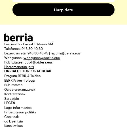
Berria.eus - Euskal Editorea SM
Telefonoa: 943 30 40 30
Bezero arreta: 943 30 43 45 | laguna@berria.eus
Webgunea:
webgunea@berria.eus
Publizitatea:
publi@bidera.eus
Harremanetan jarri
ORRIALDE KORPORATIBOAK
Ezagutu BERRIA Taldea
BERRIA berri bloga
Publizitatea
Galdera-erantzunak
Kontratazioak
Sarebide
LEGEA
Lege informazioa
Pribatutasun politika
Cookieak
cc Lizentzia
Kanal etikoa