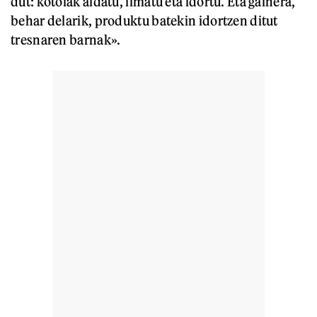
dut: kotoiak aldatu, limatu eta idortu. Eta gainera,
behar delarik, produktu batekin idortzen ditut
tresnaren barnak».