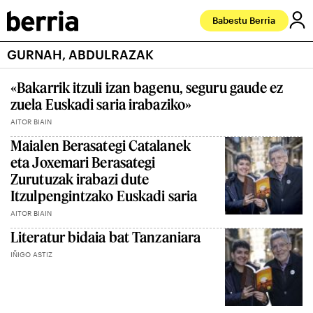
Babestu Berria
GURNAH, ABDULRAZAK
«Bakarrik itzuli izan bagenu, seguru gaude ez
zuela Euskadi saria irabaziko»
AITOR BIAIN
Maialen Berasategi Catalanek
eta Joxemari Berasategi
Zurutuzak irabazi dute
Itzulpengintzako Euskadi saria
AITOR BIAIN
Literatur bidaia bat Tanzaniara
IÑIGO ASTIZ