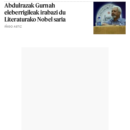
Abdulrazak Gurnah
eleberrigileak irabazi du
Literaturako Nobel saria
IÑIGO ASTIZ