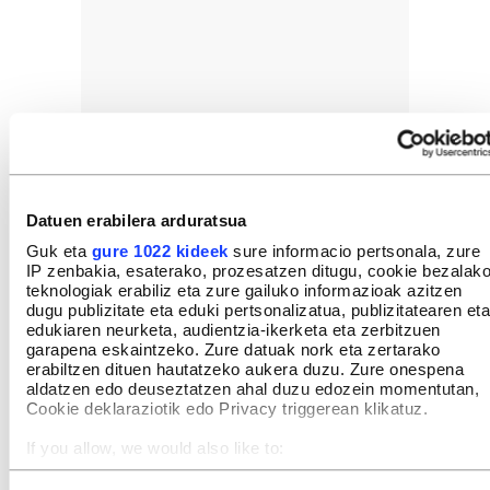
Datuen erabilera arduratsua
Guk eta
gure 1022 kideek
sure informacio pertsonala, zure
IP zenbakia, esaterako, prozesatzen ditugu, cookie bezalak
teknologiak erabiliz eta zure gailuko informazioak azitzen
dugu publizitate eta eduki pertsonalizatua, publizitatearen eta
edukiaren neurketa, audientzia-ikerketa eta zerbitzuen
garapena eskaintzeko. Zure datuak nork eta zertarako
erabiltzen dituen hautatzeko aukera duzu. Zure onespena
aldatzen edo deuseztatzen ahal duzu edozein momentutan,
Cookie deklaraziotik edo Privacy triggerean klikatuz.
If you allow, we would also like to:
Collect information about your geographical location